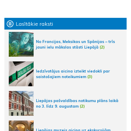
Lasītākie raksti
No Francijas, Meksikas un Spānijas – trīs
jauni ielu mākslas stāsti Liepājā
(2)
Iedzīvotājus aicina izteikt viedokli par
saistošajiem noteikumiem
(3)
Liepājas pašvaldības notikumu plāns laikā
no 3. līdz 9. augustam
(2)
Liepājas muzejs aicina uz ekskursijām