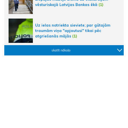
vēsturiskajā Latvijas Bankas ēkā
(1)
Uz ielas notriekta sieviete; par gūtajām
traumām viņa "apjautusi" tikai pēc
atgriešanās mājās
(1)
skatīt nākošo