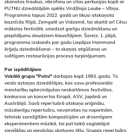
skanošos traukus, vibrofonu un citas perkusijas kopā ar
PUTNU dziedātājām spēlēs Virdžīnija Laube – Vītiņa.
Programma tapusi 2022. gadā un tikusi atskaņota
baznīcās Rīgā, Zemgalē un Vidzemē, tai skaitā arī Cēsu
mākslas festivālā, sniedzot garīgu dziedināšanu un
piepildījumu daudziem klausītājiem. Šoreiz, 1. jūlijā,
programma izskanēs par godu Liepājas Hammond
ērģeļu dziedināšanai – to skaņas atgūšanai un
svētīgam restaurācijas procesa turpinājumam.
Par izpildītājiem
Vokālā grupa "Putni"
darbojas kopš 1993. gada. To
veido astoņas dziedātājas, kas savu profesionālo
meistarību apliecinājušas neskaitāmos festivālos,
konkursos un koncertos Eiropā, ASV, Japānā un
Austrālijā. Savā repertuārā atskaņo oriģinālu,
mūsdienīgu repertuāru, nevairoties no nopietnām,
tehniski sarežģītām kompozīcijām un drosmīgiem
eksperimentiem mūzikā, tai pat laikā saglabājot
sievišķīgu un pievilcīgu skatuves tēlu. Grupas repertuārs