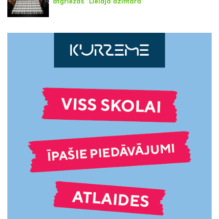
atgriežas “Lielajā dzintarā”