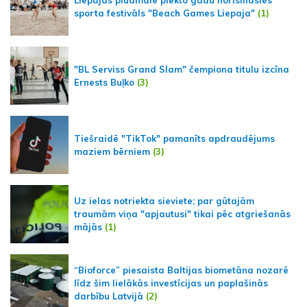
sporta festivāls "Beach Games Liepaja"
(1)
"BL Serviss Grand Slam" čempiona titulu izcīna
Ernests Buļko
(3)
Tiešraidē "TikTok" pamanīts apdraudējums
maziem bērniem
(3)
Uz ielas notriekta sieviete; par gūtajām
traumām viņa "apjautusi" tikai pēc atgriešanās
mājās
(1)
“Bioforce” piesaista Baltijas biometāna nozarē
līdz šim lielākās investīcijas un paplašinās
darbību Latvijā
(2)