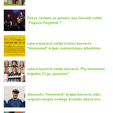
Džezs, šerbets un pomelo: kas šonedēļ notiks
“Pegaza Pagalmā”?
Lutera baznīcā notiks trešais koncerts
"Hammond" ērģeļu restaurācijas atbalstam
Lutera baznīcā notiks koncerts "Pie Hammond
ērģelēm 21.gs. paaudze"
Atjaunoto "Hammond" ērģeļu koncertu ciklu
augusta beigās noslēgs ārvalstu džeza trio