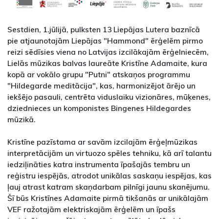
Sestdien, 1.jūlijā, pulksten 13 Liepājas Lutera baznīcā
pie atjaunotajām Liepājas "Hammond" ērģelēm pirmo
reizi sēdīsies viena no Latvijas izcilākajām ērģelniecēm,
Lielās mūzikas balvas laureāte Kristīne Adamaite, kura
kopā ar vokālo grupu "Putni" atskaņos programmu
"Hildegarde meditācija", kas, harmonizējot ārējo un
iekšējo pasauli, centrēta viduslaiku vizionāres, mūķenes,
dziednieces un komponistes Bingenes Hildegardes
mūzikā.
Kristīne pazīstama ar savām izcilajām ērģeļmūzikas
interpretācijām un virtuozo spēles tehniku, kā arī talantu
iedziļināties katra instrumenta īpašajās tembru un
reģistru iespējās, atrodot unikālas saskaņu iespējas, kas
ļauj atrast katram skaņdarbam pilnīgi jaunu skanējumu.
Šī būs Kristīnes Adamaite pirmā tikšanās ar unikālajām
VEF ražotajām elektriskajām ērģelēm un īpašs