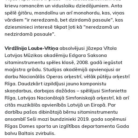
krievu romancēm un viduslaiku dziedājumiem. Anta
spēlē ģitāru, mandolīnu un arī monohordu, kas, viņas
vārdiem "ir neredzamā, bet dzirdamā pasaule", kas
dziesminieci interesē tikpat ļoti kā "neredzamā un
nedzirdamā pasaule".
Virdžīnija Laube-Vītiņa
absolvējusi Jāzepa Vītola
Latvijas Mūzikas akadēmiju Edgara Saksona
sitaminstrumentu spēles klasē, 2008. gadā iegūstot
maģistra grādu. Studijas akadēmijā apvienojusi ar
darbu Nacionālās Operas orķestrī, vēlāk pūtēju orķestrī
Rīga. Daudzkārt izpildījusi jauno komponistu
skaņdarbus, darbojas dažādos – spēlējusi Sinfonietta
Rīga, Latvijas Nacionālajā Simfoniskajā orķestrī, kā arī
citās muzikālās apvienībās Latvijā un Eiropā. Par
darbību pašas dibinātajā bērnu sitaminstrumentu
ansamblī Seši mazi bundzinieki 2019. gada saņēmusi
Rīgas Domes sporta un izglītības departamenta Gada
balvu Baltais zvirbulis.