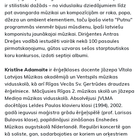
ir stilistiski dažāds – no viduslaiku dziedājumiem līdz
pat avangarda mūzikai un kompozīcijām ar roka, popa,
džeza un ambient elementiem, taču īpaša vieta "Putnu"
programmās vienmēr bijusi mūsdienu, īpaši latviešu
komponistu jaunākajai mūzikai. Diriģentes Antras
Dreģes vadībā iestudēti vairāk nekā 100 pasaules
pirmatskaņojumu, gūtas uzvaras sešos starptautiskos
koru konkursos, izdoti septiņi albumi.
Kristīne Adamaite
ir ērģeļklases docente Jāzepa Vītola
Latvijas Mūzikas akadēmijā un Ventspils mūzikas
vidusskolā, kā arī Rīgas Vecās Sv. Ģertrūdes draudzes
ērģelniece. Mācījusies Rīgas 2. mūzikas skolā un Jāzepa
Mediņa mūzikas vidusskolā. Absolvējusi JVLMA
docētājas Leldes Paulas klavieru klasi (1994), 2002.
gadā ieguvusi maģistra grādu ērģeļspēlē (prof. Larisas
Bulavas klase), papildinājusi zināšanas Enshedes
Mūzikas augstskolā Nīderlandē. Regulāri koncertē gan
kā soliste, gan, sadarbojoties ar koriem un orķestriem