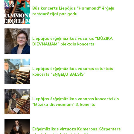
Būs koncerts Liepājas "Hammond" ērģeļu
restaurācijai par godu
Liepājas ērģeļmūzikas vasaras “MŪZIKA
DIEVNAMAM” piektais koncerts
Liepājas ērģeļmūzikas vasaras ceturtais
koncerts “EŅĢEĻU BALSĪS”
Liepājas ērģeļmūzikas vasaras koncertcikls
“Mūzika dievnamam” 3. konerts
Ērģeļmūzikas virtuozs Kamerons Kārpenters