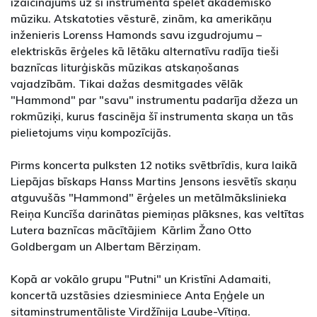
izaicinājums uz šī instrumenta spēlēt akadēmisko
mūziku. Atskatoties vēsturē, zinām, ka amerikāņu
inženieris Lorenss Hamonds savu izgudrojumu –
elektriskās ērģeles kā lētāku alternatīvu radīja tieši
baznīcas liturģiskās mūzikas atskaņošanas
vajadzībām. Tikai dažas desmitgades vēlāk
"Hammond" par "savu" instrumentu padarīja džeza un
rokmūziķi, kurus fascinēja šī instrumenta skaņa un tās
pielietojums viņu kompozīcijās.
Pirms koncerta pulksten 12 notiks svētbrīdis, kura laikā
Liepājas bīskaps Hanss Martins Jensons iesvētīs skaņu
atguvušās "Hammond" ērģeles un metālmākslinieka
Reiņa Kuncīša darinātas piemiņas plāksnes, kas veltītas
Lutera baznīcas mācītājiem Kārlim Žano Otto
Goldbergam un Albertam Bērziņam.
Kopā ar vokālo grupu "Putni" un Kristīni Adamaiti,
koncertā uzstāsies dziesminiece Anta Eņģele un
sitaminstrumentāliste Virdžīnija Laube-Vītiņa.