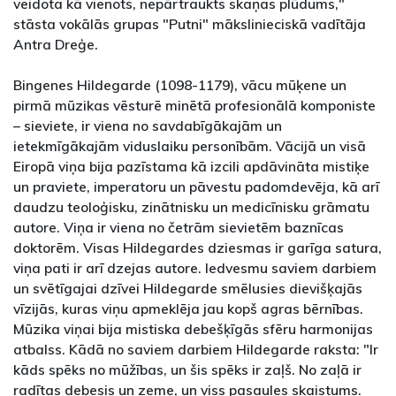
veidota kā vienots, nepārtraukts skaņas plūdums,"
stāsta vokālās grupas "Putni" mākslinieciskā vadītāja
Antra Dreģe.
Bingenes Hildegarde (1098-1179), vācu mūķene un
pirmā mūzikas vēsturē minētā profesionālā komponiste
– sieviete, ir viena no savdabīgākajām un
ietekmīgākajām viduslaiku personībām. Vācijā un visā
Eiropā viņa bija pazīstama kā izcili apdāvināta mistiķe
un praviete, imperatoru un pāvestu padomdevēja, kā arī
daudzu teoloģisku, zinātnisku un medicīnisku grāmatu
autore. Viņa ir viena no četrām sievietēm baznīcas
doktorēm. Visas Hildegardes dziesmas ir garīga satura,
viņa pati ir arī dzejas autore. Iedvesmu saviem darbiem
un svētīgajai dzīvei Hildegarde smēlusies dievišķajās
vīzijās, kuras viņu apmeklēja jau kopš agras bērnības.
Mūzika viņai bija mistiska debešķīgās sfēru harmonijas
atbalss. Kādā no saviem darbiem Hildegarde raksta: "Ir
kāds spēks no mūžības, un šis spēks ir zaļš. No zaļā ir
radītas debesis un zeme, un viss pasaules skaistums.