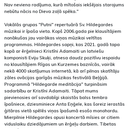
Nav neviena radījuma, kurā mītošais iekšējais starojums
nebūtu nācis no Dieva zaļā spēka."
Vokālās grupas "Putni" repertuārā Sv. Hildegardes
mūzikai ir īpaša vieta. Kopš 2006.gada pie klausītājiem
nonākušas jau vairākas viņas mūzikai veltītas
programmas. Hildegardes sapņi, kas 2021. gadā tapa
kopā ar ērģelnieci Kristīni Adamaiti un latviešu
komponisti Eviju Skuķi, atnesa daudz pozitīvu iespaidu
no klausītājiem Rīgas un Kurzemes baznīcās, vairāk
nekā 4000 skatījumus internetā, kā arī pilnas skatītāju
zāles ovācijas garīgās mūzikas festivālā Beļģijā.
Programmā "Hildegarde meditācija" turpināsim
sadarbību ar Kristīni Adamaiti. Tāpat mums
pievienosies arī savdabīgi skaistās balss tembra
īpašniece, dziesminiece Anta Eņģele, kas šoreiz ierastās
ģitāras vietā spēlēs viņas īpašumā esošo monohordu.
Mierpilnie Hildegardes opusi koncertā mīsies ar citiem
viduslaiku dziedājumiem un ērģeļu darbiem. Tibetas