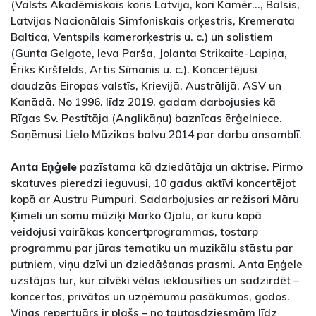
(Valsts Akadēmiskais koris Latvija, kori Kamēr…, Balsis,
Latvijas Nacionālais Simfoniskais orķestris, Kremerata
Baltica, Ventspils kamerorķestris u. c.) un solistiem
(Gunta Gelgote, Ieva Parša, Jolanta Strikaite-Lapiņa,
Ēriks Kiršfelds, Artis Sīmanis u. c.). Koncertējusi
daudzās Eiropas valstīs, Krievijā, Austrālijā, ASV un
Kanādā. No 1996. līdz 2019. gadam darbojusies kā
Rīgas Sv. Pestītāja (Anglikāņu) baznīcas ērģelniece.
Saņēmusi Lielo Mūzikas balvu 2014 par darbu ansamblī.
Anta Eņģele
pazīstama kā dziedātāja un aktrise. Pirmo
skatuves pieredzi ieguvusi, 10 gadus aktīvi koncertējot
kopā ar Austru Pumpuri. Sadarbojusies ar režisori Māru
Ķimeli un somu mūziķi Marko Ojalu, ar kuru kopā
veidojusi vairākas koncertprogrammas, tostarp
programmu par jūras tematiku un muzikālu stāstu par
putniem, viņu dzīvi un dziedāšanas prasmi. Anta Eņģele
uzstājas tur, kur cilvēki vēlas ieklausīties un sadzirdēt –
koncertos, privātos un uzņēmumu pasākumos, godos.
Viņas repertuārs ir plašs – no tautasdziesmām līdz