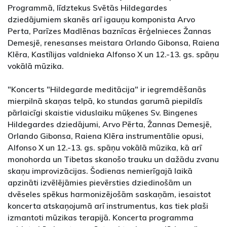
Programmā, līdztekus Svētās Hildegardes
dziedājumiem skanēs arī igauņu komponista Arvo
Perta, Parīzes Madlēnas baznīcas ērģelnieces Žannas
Demesjē, renesanses meistara Orlando Gibonsa, Raiena
Klēra, Kastīlijas valdnieka Alfonso X un 12.-13. gs. spāņu
vokālā mūzika.
"Koncerts "Hildegarde meditācija" ir iegremdēšanās
mierpilnā skaņas telpā, ko stundas garumā piepildīs
pārlaicīgi skaistie viduslaiku mūķenes Sv. Bingenes
Hildegardes dziedājumi, Arvo Pērta, Žannas Demesjē,
Orlando Gibonsa, Raiena Klēra instrumentālie opusi,
Alfonso X un 12.-13. gs. spāņu vokālā mūzika, kā arī
monohorda un Tibetas skanošo trauku un dažādu zvanu
skaņu improvizācijas. Šodienas nemierīgajā laikā
apzināti izvēlējāmies pievērsties dziedinošām un
dvēseles spēkus harmonizējošām saskaņām, iesaistot
koncerta atskaņojumā arī instrumentus, kas tiek plaši
izmantoti mūzikas terapijā. Koncerta programma