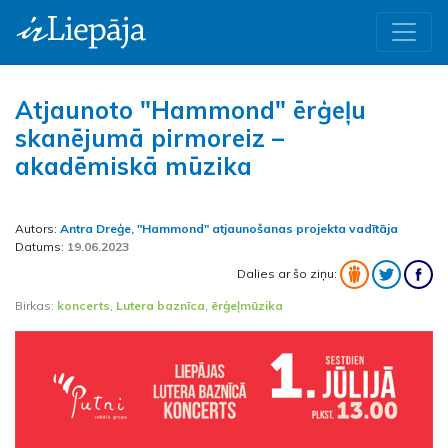
Atjaunoto "Hammond" ērģeļu
skanējumā pirmoreiz –
akadēmiskā mūzika
Autors:
Antra Dreģe, "Hammond" atjaunošanas projekta vadītāja
Datums:
19.06.2023
Dalies ar šo ziņu:
Birkas:
koncerts
,
Lutera baznīca
,
ērģeļmūzika