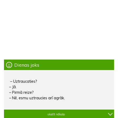
Dienas joks
– Uztraucaties?
– Jā.
– Pirmā reize?
– Nē, esmu uztraucies arī agrāk.
skatīt nākošo