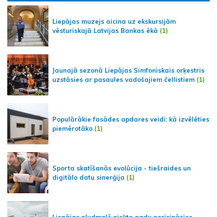
Liepājas muzejs aicina uz ekskursijām
vēsturiskajā Latvijas Bankas ēkā
(1)
Jaunajā sezonā Liepājas Simfoniskais orķestris
uzstāsies ar pasaules vadošajiem čellistiem
(1)
Populārākie fasādes apdares veidi: kā izvēlēties
piemērotāko
(1)
Sporta skatīšanās evolūcija - tiešraides un
digitālo datu sinerģija
(1)
Liepājas pludmalē piekto gadu norisināsies