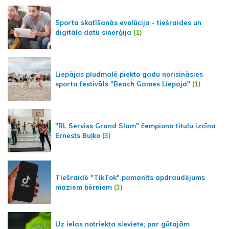
Sporta skatīšanās evolūcija - tiešraides un
digitālo datu sinerģija
(1)
Liepājas pludmalē piekto gadu norisināsies
sporta festivāls "Beach Games Liepaja"
(1)
"BL Serviss Grand Slam" čempiona titulu izcīna
Ernests Buļko
(3)
Tiešraidē "TikTok" pamanīts apdraudējums
maziem bērniem
(3)
Uz ielas notriekta sieviete; par gūtajām