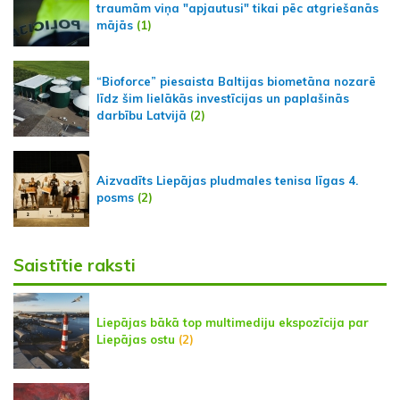
traumām viņa "apjautusi" tikai pēc atgriešanās
mājās
(1)
“Bioforce” piesaista Baltijas biometāna nozarē
līdz šim lielākās investīcijas un paplašinās
darbību Latvijā
(2)
Aizvadīts Liepājas pludmales tenisa līgas 4.
posms
(2)
Saistītie raksti
Liepājas bākā top multimediju ekspozīcija par
Liepājas ostu
(2)