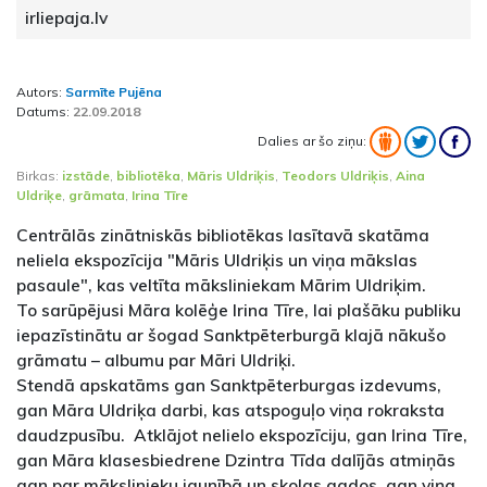
irliepaja.lv
Autors:
Sarmīte Pujēna
Datums:
22.09.2018
Dalies ar šo ziņu:
Birkas:
izstāde
,
bibliotēka
,
Māris Uldriķis
,
Teodors Uldriķis
,
Aina
Uldriķe
,
grāmata
,
Irina Tīre
Centrālās zinātniskās bibliotēkas lasītavā skatāma
neliela ekspozīcija "Māris Uldriķis un viņa mākslas
pasaule", kas veltīta māksliniekam Mārim Uldriķim.
To sarūpējusi Māra kolēģe Irina Tīre, lai plašāku publiku
iepazīstinātu ar šogad Sanktpēterburgā klajā nākušo
grāmatu – albumu par Māri Uldriķi.
Stendā apskatāms gan Sanktpēterburgas izdevums,
gan Māra Uldriķa darbi, kas atspoguļo viņa rokraksta
daudzpusību. Atklājot nelielo ekspozīciju, gan Irina Tīre,
gan Māra klasesbiedrene Dzintra Tīda dalījās atmiņās
gan par mākslinieku jaunībā un skolas gados, gan viņa