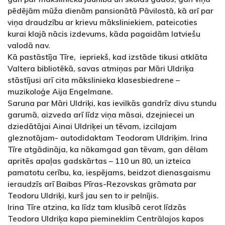
pēdējām mūža dienām pansionātā Pāvilostā, kā arī par
viņa draudzību ar krievu māksliniekiem, pateicoties
kurai klajā nācis izdevums, kāda pagaidām latviešu
valodā nav.
Kā pastāstīja Tīre, iepriekš, kad izstāde tikusi atklāta
Valtera bibliotēkā, savas atmiņas par Māri Uldriķa
stāstījusi arī cita mākslinieka klasesbiedrene –
muzikoloģe Aija Engelmane.
Saruna par Māri Uldriķi, kas ievilkās gandrīz divu stundu
garumā, aizveda arī līdz viņa māsai, dzejniecei un
dziedātājai Ainai Uldriķei un tēvam, izcilajam
gleznotājam- autodidaktam Teodoram Uldriķim. Irina
Tīre atgādināja, ka nākamgad gan tēvam, gan dēlam
apritēs apaļas gadskārtas – 110 un 80, un izteica
pamatotu cerību, ka, iespējams, beidzot dienasgaismu
ieraudzīs arī Baibas Pīras-Rezovskas grāmata par
Teodoru Uldriķi, kurš jau sen to ir pelnījis.
Irina Tīre atzina, ka līdz tam klusībā cerot līdzās
Teodora Uldriķa kapa piemineklim Centrālajos kapos