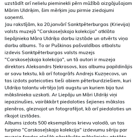
uzstādīt arī nelielu pieminekli pērn mūžībā aizgājušajam
Mārim Uldriķim, šim mērķim jau pirmie ziedojumi
saņemti.
Jau rakstījām, ka 20.janvārī Sanktpēterburgas (Krievija)
valsts muzejā "Carskoseļskaja kolekcija" atklāta
liepājnieka Māra Uldriķa darbu izstāde un atvērts viņa
darbu albums. To ar Puškinas pašvaldības atbalstu
izdevis Sanktpēterburgas valsts muzejs
"Carskoseļskaja kolekcija", un tā autori ir muzeja
direktors Aleksandrs Ņekrasovs, kas albumu papildinājis
ar savu tekstu, kā arī fotogrāfs Andrejs Kuzņecovs, un
tas izdots pateicoties tieši abiem pēterburdziešiem, kuri
Uldriķa talantu vērtēja ļoti augstu un kuriem bija tuvi
mākslinieka uzskati. Ar Liepāju un Māri Uldriķi viņi
iepazinušies, vairākkārt piedaloties šejienes mākslas
plenēros, gleznojot un fotografējot, kā arī piedaloties un
rīkojot izstādes.
Albums izdots 500 eksemplāros krievu valodā, un tas
turpina "Carskoseļskaja kolekcija" izdevumu sēriju par
muzeja fondos plašāk pārstāvēto mākslinieku atstāto