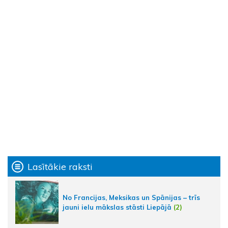
Lasītākie raksti
No Francijas, Meksikas un Spānijas – trīs
jauni ielu mākslas stāsti Liepājā
(2)