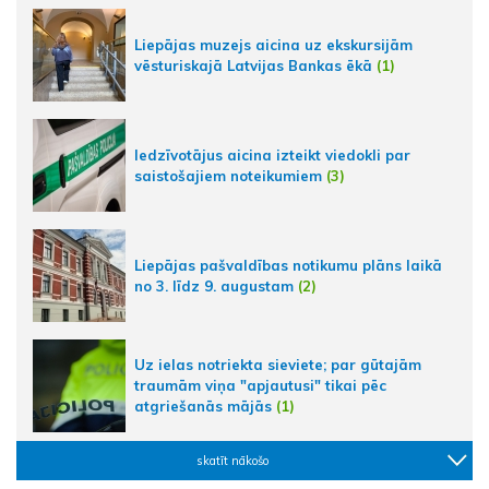
Liepājas muzejs aicina uz ekskursijām
vēsturiskajā Latvijas Bankas ēkā
(1)
Iedzīvotājus aicina izteikt viedokli par
saistošajiem noteikumiem
(3)
Liepājas pašvaldības notikumu plāns laikā
no 3. līdz 9. augustam
(2)
Uz ielas notriekta sieviete; par gūtajām
traumām viņa "apjautusi" tikai pēc
atgriešanās mājās
(1)
skatīt nākošo