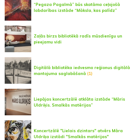
“Pegaza Pagalmā” būs skatāma ceļojošā
labdarības izstāde “Māksla, kas palīdz”
Zaļās birzs bibliotēkā radīs mūsdienīgu un
pieejamu vidi
Digitālā bibliotēka iedvesmo reģionus digitālā
mantojuma saglabāšanā
(1)
Liepājas koncertzālē atklāta izstāde “Māris
Uldriķis. Smalkās matērijas”
Koncertzālē "Lielais dzintars" atvērs Māra
Uldriķa izstādi "Smalkās matērijas"