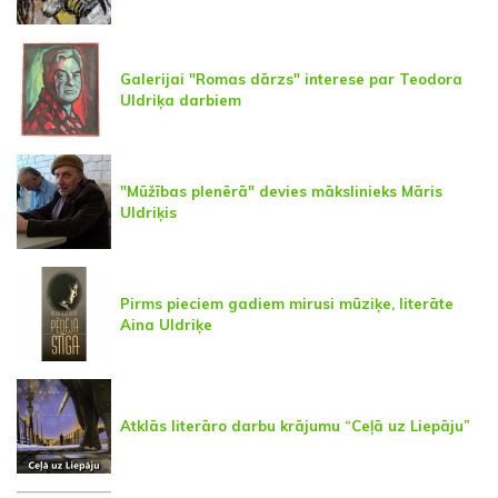
Galerijai "Romas dārzs" interese par Teodora
Uldriķa darbiem
"Mūžības plenērā" devies mākslinieks Māris
Uldriķis
Pirms pieciem gadiem mirusi mūziķe, literāte
Aina Uldriķe
Atklās literāro darbu krājumu “Ceļā uz Liepāju”