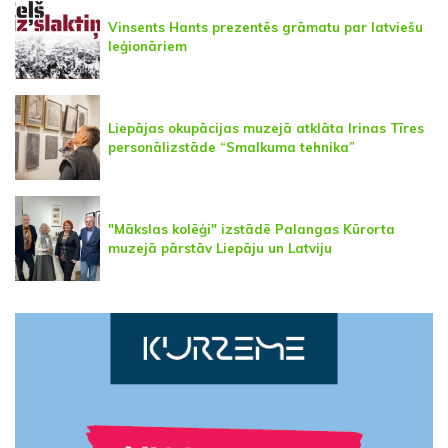
Vinsents Hants prezentēs grāmatu par latviešu
leģionāriem
Liepājas okupācijas muzejā atklāta Irinas Tīres
personālizstāde “Smalkuma tehnika”
"Mākslas kolēģi" izstādē Palangas Kūrorta
muzejā pārstāv Liepāju un Latviju