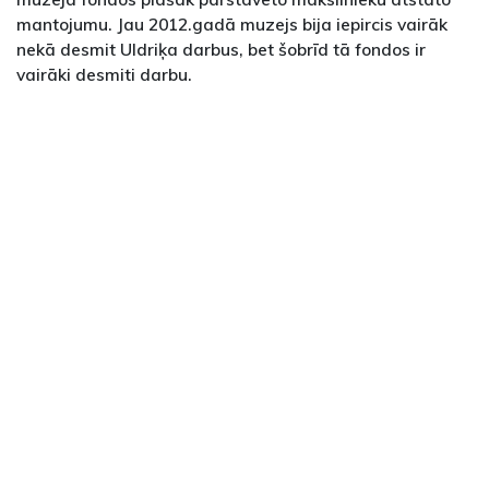
mantojumu. Jau 2012.gadā muzejs bija iepircis vairāk
nekā desmit Uldriķa darbus, bet šobrīd tā fondos ir
vairāki desmiti darbu.