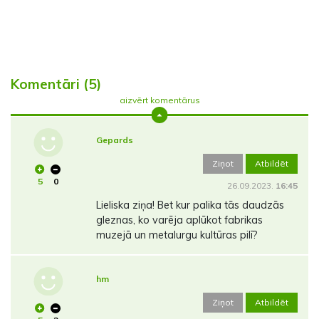
Komentāri (5)
aizvērt komentārus
Gepards
Ziņot
Atbildēt
5
0
26.09.2023.
16:45
Lieliska ziņa! Bet kur palika tās daudzās
gleznas, ko varēja aplūkot fabrikas
muzejā un metalurgu kultūras pilī?
hm
Ziņot
Atbildēt