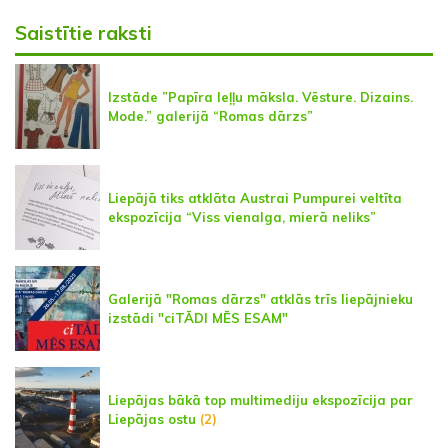
Saistītie raksti
Izstāde ”Papīra leļļu māksla. Vēsture. Dizains.
Mode.” galerijā “Romas dārzs”
Liepājā tiks atklāta Austrai Pumpurei veltīta
ekspozīcija “Viss vienalga, mierā neliks”
Galerijā "Romas dārzs" atklās trīs liepājnieku
izstādi "ciTĀDI MĒS ESAM"
Liepājas bākā top multimediju ekspozīcija par
Liepājas ostu
(2)