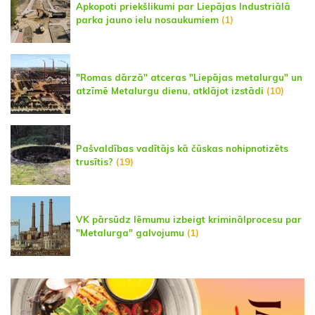
Apkopoti priekšlikumi par Liepājas Industriālā
parka jauno ielu nosaukumiem
(1)
"Romas dārzā" atceras "Liepājas metalurgu" un
atzīmē Metalurgu dienu, atklājot izstādi
(10)
Pašvaldības vadītājs kā čūskas nohipnotizēts
trusītis?
(19)
VK pārsūdz lēmumu izbeigt kriminālprocesu par
"Metalurga" galvojumu
(1)