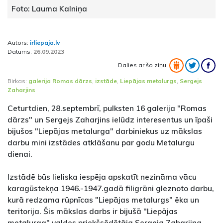
Foto: Lauma Kalniņa
Autors:
irliepaja.lv
Datums:
26.09.2023
Dalies ar šo ziņu:
Birkas:
galerija Romas dārzs
,
izstāde
,
Liepājas metalurgs
,
Sergejs
Zaharjins
Ceturtdien, 28.septembrī, pulksten 16 galerija "Romas
dārzs" un Sergejs Zaharjins ielūdz interesentus un īpaši
bijušos "Liepājas metalurga" darbiniekus uz mākslas
darbu mini izstādes atklāšanu par godu Metalurgu
dienai.
Izstādē būs lieliska iespēja apskatīt nezināma vācu
karagūstekņa 1946.-1947.gadā filigrāni gleznoto darbu,
kurā redzama rūpnīcas "Liepājas metalurgs" ēka un
teritorija. Šis mākslas darbs ir bijušā "Liepājas
metalurga" valdes priekšsēdētāja Sergeja Zaharjina