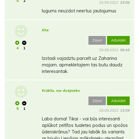
5
2
26.09.2023.
23:00
lugums neuzdot neertus jautajumus
Khe
Ziņot
Atbildēt
4
1
28.09.2023.
06:43
Izstadi vajadztu parcelt uz Zaharina
majam, apmekletajiem tas butu daudz
interesantak.
Krūklis, nw dzejnieks
Ziņot
Atbildēt
5
1
28.09.2023.
13:39
Laba doma! Tikai - vai būs interesanti
aplūkot zeltītos tualetes podus un spožos
ūdenskrānus? Tad jau labāk šis variants
ar bijušo Liepājas mākslinieku gleznām!