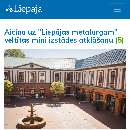
Aicina uz "Liepājas metalurgam"
veltītas mini izstādes atklāšanu
(5)