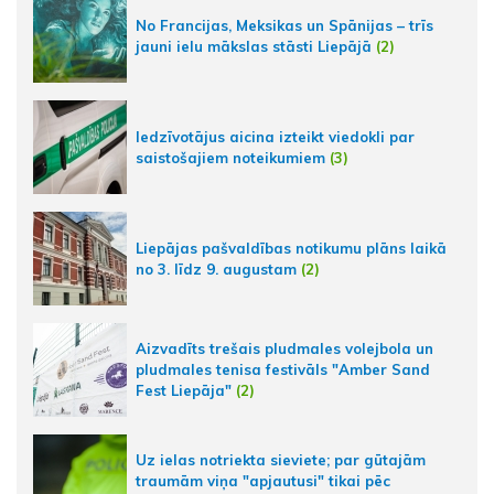
No Francijas, Meksikas un Spānijas – trīs
jauni ielu mākslas stāsti Liepājā
(2)
Iedzīvotājus aicina izteikt viedokli par
saistošajiem noteikumiem
(3)
Liepājas pašvaldības notikumu plāns laikā
no 3. līdz 9. augustam
(2)
Aizvadīts trešais pludmales volejbola un
pludmales tenisa festivāls "Amber Sand
Fest Liepāja"
(2)
Uz ielas notriekta sieviete; par gūtajām
traumām viņa "apjautusi" tikai pēc