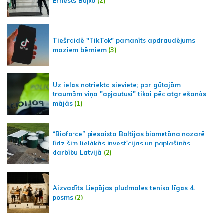
Ernests Buļko
(2)
Tiešraidē "TikTok" pamanīts apdraudējums
maziem bērniem
(3)
Uz ielas notriekta sieviete; par gūtajām
traumām viņa "apjautusi" tikai pēc atgriešanās
mājās
(1)
“Bioforce” piesaista Baltijas biometāna nozarē
līdz šim lielākās investīcijas un paplašinās
darbību Latvijā
(2)
Aizvadīts Liepājas pludmales tenisa līgas 4.
posms
(2)