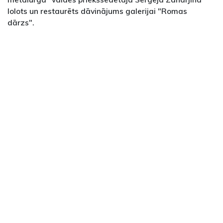
lolots un restaurēts dāvinājums galerijai "Romas
dārzs".