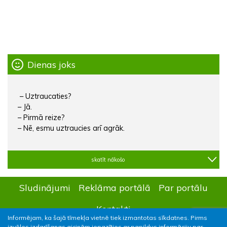
Dienas joks
– Uztraucaties?
– Jā.
– Pirmā reize?
– Nē, esmu uztraucies arī agrāk.
skatīt nākošo
Sludinājumi
Reklāma portālā
Par portālu
Kontakti
Informējam, ka šajā tīmekļa vietnē tiek izmantotas sīkdatnes. Pirms
izvēles izdarīšanas aicinām iepazīties ar papildus informāciju par