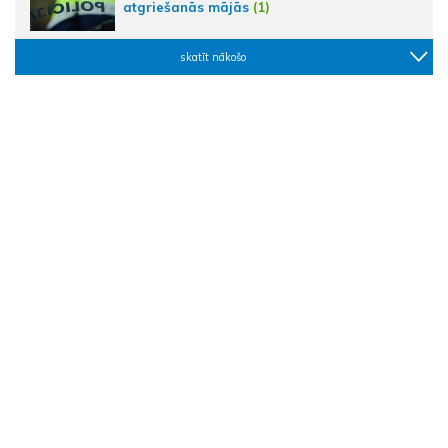
atgriešanās mājās
(1)
skatīt nākošo