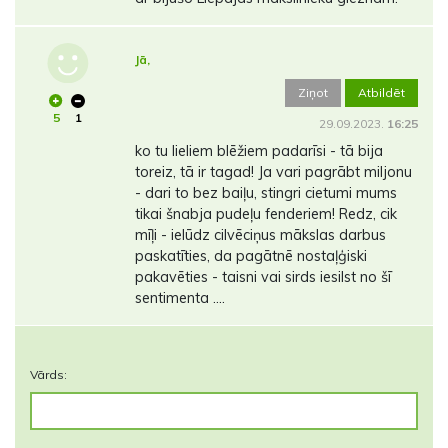
Jā,
Ziņot
Atbildēt
5
1
29.09.2023.
16:25
ko tu lieliem blēžiem padarīsi - tā bija
toreiz, tā ir tagad! Ja vari pagrābt miljonu
- dari to bez baiļu, stingri cietumi mums
tikai šnabja pudeļu fenderiem! Redz, cik
mīļi - ielūdz cilvēciņus mākslas darbus
paskatīties, da pagātnē nostaļģiski
pakavēties - taisni vai sirds iesilst no šī
sentimenta ....
Vārds: