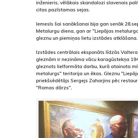
inženieris, vēlākais skandalozi slavenais poli
citas pazīstamas sejas.
Iemesls šai sanākšanai bija gan senāk 28.se
Metalurgu diena, gan ar "Liepājas metalurga"
gleznu un piemiņas lietu izstādes atklāšana.
Izstādes centrālais eksponāts līdzās Valtera 
gleznām ir nezināma vācu karagūstekņa 1946
gleznots lielformāta darbu, kurā atainota mi
metalurgs" teritorija un ēkas. Gleznu "Liepā
priekšsēdētājs Sergejs Zaharjins pēc restaur
"Romas dārzs".