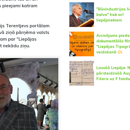
ūs pieejami katram
"Būvindustrijas li
balva" tiek arī
liepājniekiem
rijs Terentjevs portālam
avā ziņā pārņēma valsts
Aicinājums piedal
ņam par "Liepājas
dokumentālās fi
t nekādu ziņu.
"Liepājas Tipogrā
veidošanā
(3)
Lasošā Liepāja: 
pārsteidzošā Au
Fišera uz F fondu