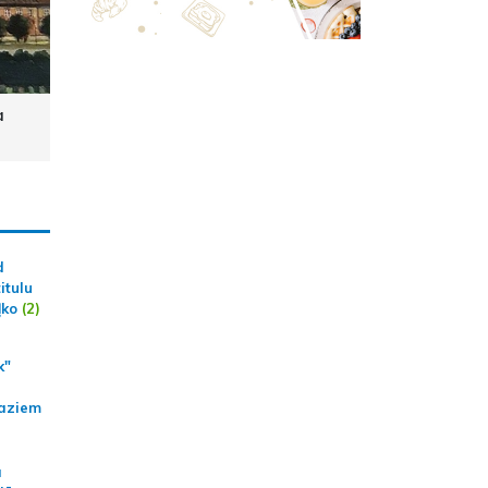
a
d
itulu
ļko
(2)
k"
aziem
a