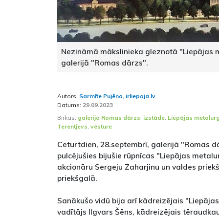
Nezināmā mākslinieka gleznotā "Liepājas m
galerijā "Romas dārzs".
Autors:
Sarmīte Pujēna, irliepaja.lv
Datums:
29.09.2023
Birkas:
galerija Romas dārzs
,
izstāde
,
Liepājas metalur
Terentjevs
,
vēsture
Ceturtdien, 28.septembrī, galerijā "Romas dā
pulcējušies bijušie rūpnīcas "Liepājas metalu
akcionāru Sergeju Zaharjinu un valdes priekš
priekšgalā.
Sanākušo vidū bija arī kādreizējais "Liepāja
vadītājs Ilgvars Šēns, kādreizējais tēraudk