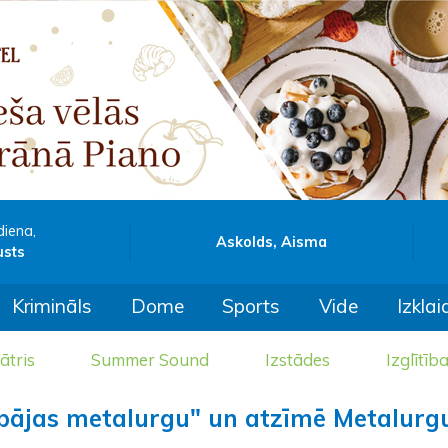
diena,
Askolds, Aisma
usts
Krimināls
Dome
Sports
Vide
Izklai
ātris
Summer Sound
Izstādes
Izglītīb
pājas metalurgu" un atzīmē Metalurg