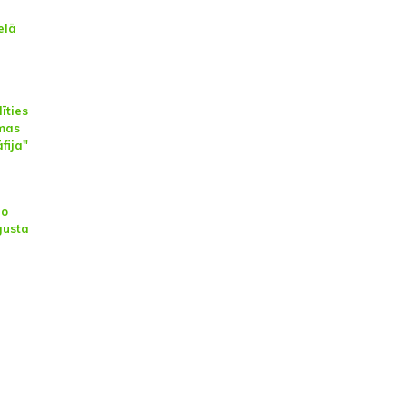
elā
īties
lmas
fija"
No
gusta