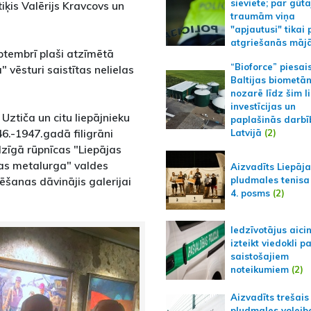
sieviete; par gūt
tiķis Valērijs Kravcovs un
traumām viņa
"apjautusi" tikai 
atgriešanās māj
ptembrī plaši atzīmētā
“Bioforce” piesai
 vēsturi saistītas nelielas
Baltijas biometā
nozarē līdz šim l
investīcijas un
Uztiča un citu liepājnieku
paplašinās darbī
.-1947.gadā filigrāni
Latvijā
(2)
lzīgā rūpnīcas "Liepājas
jas metalurga" valdes
Aizvadīts Liepāj
ēšanas dāvinājis galerijai
pludmales tenisa
4. posms
(2)
Iedzīvotājus aici
izteikt viedokli p
saistošajiem
noteikumiem
(2)
Aizvadīts trešais
pludmales volejb