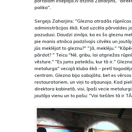
portālam irliepaja.lv atzina Zaharjins, "direk
palika".
Sergejs Zaharjins: "Glezna atradās rūpnīcas
administrācijas ēkā. Kad uzcēla pārvaldes ja
pazudusi. Daudzi zināja, ka es šo gleznu m
pie manis atnāca padzīvojis cilvēks un jautāja
jūs meklējat to gleznu?" "Jā, meklēju." "Kāpē
pārdot? " Teicu "Nē, gribu, lai atgriežas rūpnī
vēsture." "Es jums pateikšu, kur tā ir." Glezn
metalurga" vecajā kluba ēkā – pretī tagadē
centram. Glezna bija sabojāta, bet es vērsos
restauratoriem, un viņi to atjaunoja. Kad piel
direktora kabinetā, visi, īpaši vecie metalurg
jautāja vienu un to pašu: "Vai tiešām tā ir T