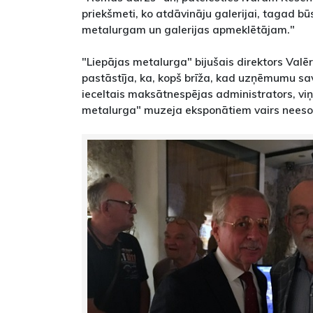
priekšmeti, ko atdāvināju galerijai, tagad b
metalurgam un galerijas apmeklētājam."
"Liepājas metalurga" bijušais direktors Valē
pastāstīja, ka, kopš brīža, kad uzņēmumu s
ieceltais maksātnespējas administrators, vi
metalurga" muzeja eksponātiem vairs neeso