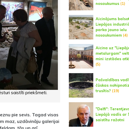
nosaukumus
(1)
Aicinājums balso
Liepājas industri
parka jauno ielu
nosaukumiem
(4)
Aicina uz "Liepāj
metalurgam" velt
mini izstādes at
(5)
Pašvaldības vadī
čūskas nohipnoti
trusītis?
(19)
turi saistīti priekšmeti.
"Delfi": Terentjev
eznu pie sevis. Tagad visas
Liepājā vadīs ar 
saistītu ražotni
am maz, uzdāvināju galerijai
eldam, tās un arī