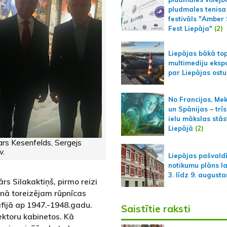
pludmales tenisa
festivāls "Amber
Fest Liepāja"
(2)
Liepājas bākā to
multimediju ekspo
par Liepājas ostu
No Francijas, Me
un Spānijas – trīs
ielu mākslas stās
Liepājā
(2)
vars Kesenfelds, Sergejs
v.
Liepājas pašvald
notikumu plāns l
3. līdz 9. august
rs Silakaktiņš, pirmo reizi
onā toreizējam rūpnīcas
fijā ap 1947.-1948.gadu.
Saistītie raksti
ektoru kabinetos. Kā