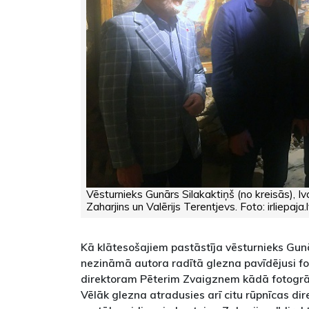
Vēsturnieks Gunārs Silakaktiņš (no kreisās), I
Zaharjins un Valērijs Terentjevs. Foto: irliepaja.l
Kā klātesošajiem pastāstīja vēsturnieks Gunā
nezināmā autora radītā glezna pavīdējusi f
direktoram Pēterim Zvaigznem kādā fotogrā
Vēlāk glezna atradusies arī citu rūpnīcas dir