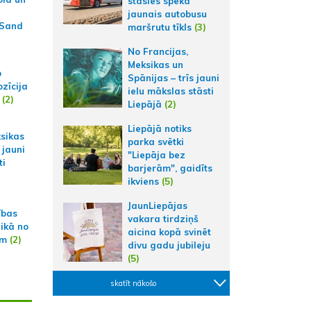
stāsies spēkā
jaunais autobusu
 Sand
maršrutu tīkls
(3)
No Francijas,
Meksikas un
p
Spānijas – trīs jauni
zīcija
ielu mākslas stāsti
(2)
Liepājā
(2)
Liepājā notiks
ksikas
parka svētki
 jauni
"Liepāja bez
ti
barjerām", gaidīts
ikviens
(5)
JaunLiepājas
ības
vakara tirdziņš
aikā no
aicina kopā svinēt
am
(2)
divu gadu jubileju
(5)
skatīt nākošo