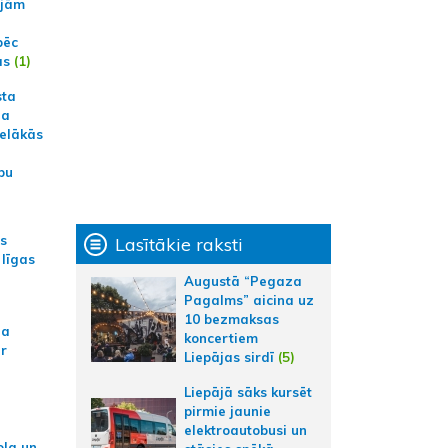
ajām
pēc
ās
(1)
sta
na
ielākās
bu
as
Lasītākie raksti
 līgas
Augustā “Pegaza
Pagalms” aicina uz
10 bezmaksas
na
koncertiem
ar
Liepājas sirdī
(5)
Liepājā sāks kursēt
pirmie jaunie
elektroautobusi un
ola un