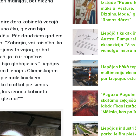
tori mainījās, bet glezna
Izstāde ”Papīra le
māksla. Vēsture.
Dizains. Mode.” g
“Romas dārzs”
 direktora kabinetā vecajā
uno ēku, glezna bija
Liepājā tiks atklā
eklēju. Pēc daudziem gadiem
Austrai Pumpurei 
: "Zaharjin, vai taisnība, ka
ekspozīcija “Viss
c jums to vajag, gribat
vienalga, mierā n
cā, jo tā ir rūpnīcas
a bija glabājusies "Liepājas
Liepājas bākā to
jam Liepājas Olimpiskajam
multimediju ekspo
 pie māksliniekiem-
par Liepājas ostu
iku to atkal pie sienas
i, kas ienāca kabinetā
“Pegaza Pagalm
Ā glezna?""
skatāma ceļojošā
labdarības izstā
“Māksla, kas palī
Liepājas industri
parka ielām piešķ