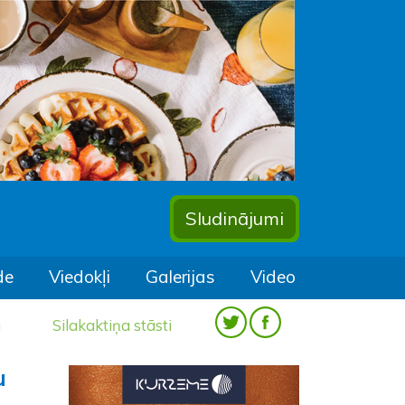
Sludinājumi
de
Viedokļi
Galerijas
Video
a
Silakaktiņa stāsti
u