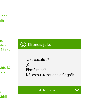
t par
ālā
as
Dienas joks
ītas
klāšanu
– Uztraucaties?
– Jā.
tājs kā
– Pirmā reize?
zēts
– Nē, esmu uztraucies arī agrāk.
skatīt nākošo
s
Šķēli