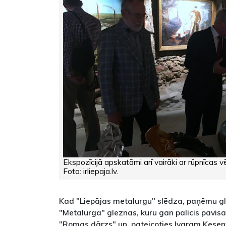
Ekspozīcijā apskatāmi arī vairāki ar rūpnīcas vēs
Foto: irliepaja.lv.
Kad "Liepājas metalurgu" slēdza, paņēmu gl
"Metalurga" gleznas, kuru gan palicis pavis
"Romas dārzs" un, pateicoties Ivaram Kesenf