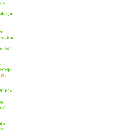
ļļu
alerijā
ta
veltīta
eliks”
p
zīcija
(2)
ā” būs
de
dz”
ālā
ir