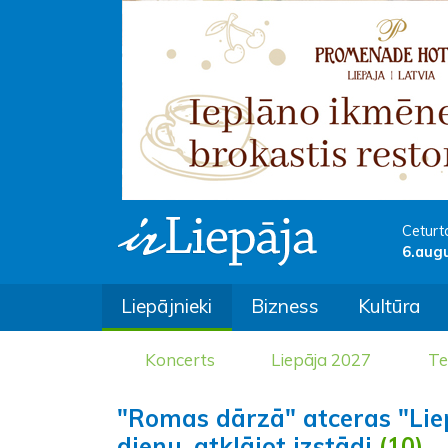
Ceturt
6.aug
Liepājnieki
Bizness
Kultūra
Koncerts
Liepāja 2027
Te
"Romas dārzā" atceras "Lie
dienu, atklājot izstādi
(10)