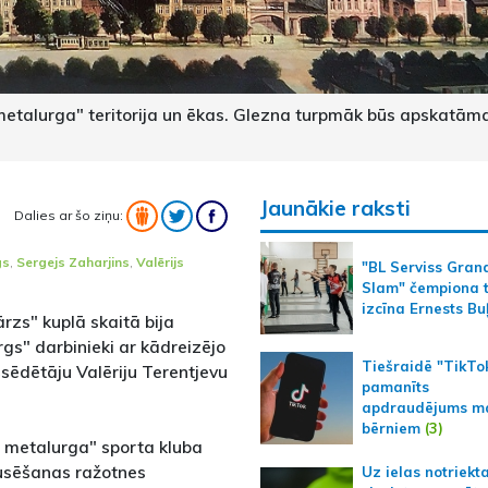
etalurga" teritorija un ēkas. Glezna turpmāk būs apskatām
Jaunākie raksti
Dalies ar šo ziņu:
gs
,
Sergejs Zaharjins
,
Valērijs
"BL Serviss Gran
Slam" čempiona t
izcīna Ernests Bu
rzs" kuplā skaitā bija
rgs" darbinieki ar kādreizējo
Tiešraidē "TikTo
sēdētāju Valēriju Terentjevu
pamanīts
apdraudējums m
bērniem
(3)
s metalurga" sporta kluba
ausēšanas ražotnes
Uz ielas notriekt