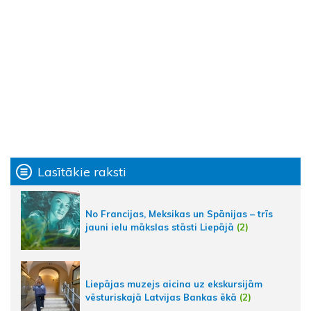
Lasītākie raksti
No Francijas, Meksikas un Spānijas – trīs
jauni ielu mākslas stāsti Liepājā
(2)
Liepājas muzejs aicina uz ekskursijām
vēsturiskajā Latvijas Bankas ēkā
(2)