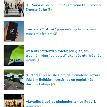
"BL Serviss Grand Slam" čempiona titulu izcīna
Ernests Buļko
(3)
Tiešraidē "TikTok" pamanīts apdraudējums
maziem bērniem
(3)
Uz ielas notriekta sieviete; par gūtajām
traumām viņa "apjautusi" tikai pēc atgriešanās
mājās
(1)
“Bioforce” piesaista Baltijas biometāna nozarē
līdz šim lielākās investīcijas un paplašinās
darbību Latvijā
(2)
Aizvadīts Liepājas pludmales tenisa līgas 4.
posms
(2)