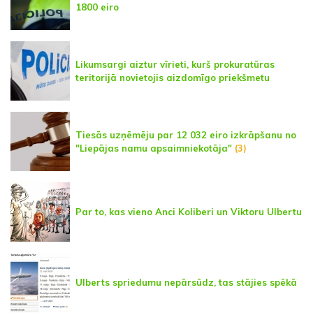
1800 eiro
Likumsargi aiztur vīrieti, kurš prokuratūras
teritorijā novietojis aizdomīgo priekšmetu
Tiesās uzņēmēju par 12 032 eiro izkrāpšanu no
"Liepājas namu apsaimniekotāja"
(3)
Par to, kas vieno Anci Koliberi un Viktoru Ulbertu
Ulberts spriedumu nepārsūdz, tas stājies spēkā