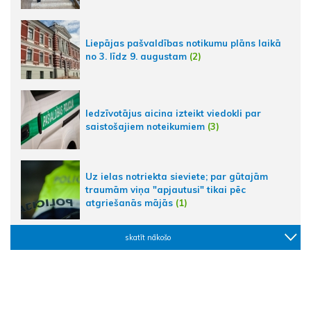
Liepājas pašvaldības notikumu plāns laikā
no 3. līdz 9. augustam
(2)
Iedzīvotājus aicina izteikt viedokli par
saistošajiem noteikumiem
(3)
Uz ielas notriekta sieviete; par gūtajām
traumām viņa "apjautusi" tikai pēc
atgriešanās mājās
(1)
skatīt nākošo