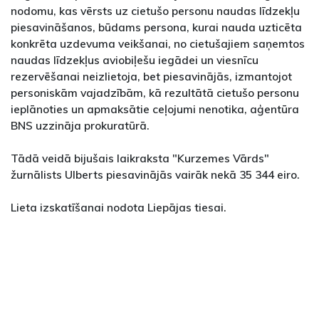
nodomu, kas vērsts uz cietušo personu naudas līdzekļu
piesavināšanos, būdams persona, kurai nauda uzticēta
konkrēta uzdevuma veikšanai, no cietušajiem saņemtos
naudas līdzekļus aviobiļešu iegādei un viesnīcu
rezervēšanai neizlietoja, bet piesavinājās, izmantojot
personiskām vajadzībām, kā rezultātā cietušo personu
ieplānoties un apmaksātie ceļojumi nenotika, aģentūra
BNS uzzināja prokuratūrā.
Tādā veidā bijušais laikraksta "Kurzemes Vārds"
žurnālists Ulberts piesavinājās vairāk nekā 35 344 eiro.
Lieta izskatīšanai nodota Liepājas tiesai.