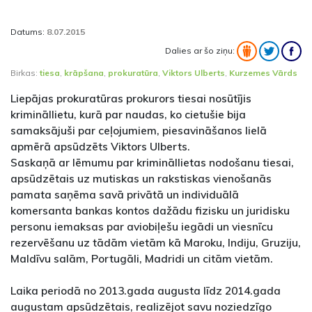
Datums:
8.07.2015
Dalies ar šo ziņu:
Birkas:
tiesa
,
krāpšana
,
prokuratūra
,
Viktors Ulberts
,
Kurzemes Vārds
Liepājas prokuratūras prokurors tiesai nosūtījis
krimināllietu, kurā par naudas, ko cietušie bija
samaksājuši par ceļojumiem, piesavināšanos lielā
apmērā apsūdzēts Viktors Ulberts.
Saskaņā ar lēmumu par krimināllietas nodošanu tiesai,
apsūdzētais uz mutiskas un rakstiskas vienošanās
pamata saņēma savā privātā un individuālā
komersanta bankas kontos dažādu fizisku un juridisku
personu iemaksas par aviobiļešu iegādi un viesnīcu
rezervēšanu uz tādām vietām kā Maroku, Indiju, Gruziju,
Maldīvu salām, Portugāli, Madridi un citām vietām.
Laika periodā no 2013.gada augusta līdz 2014.gada
augustam apsūdzētais, realizējot savu noziedzīgo