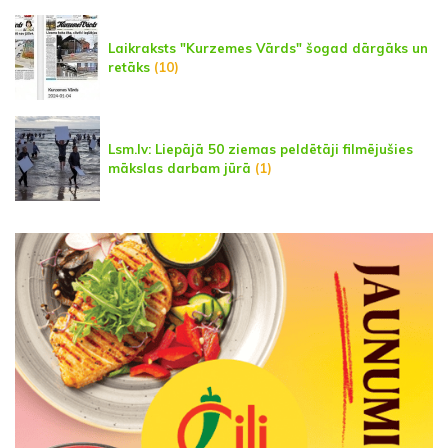
Laikraksts "Kurzemes Vārds" šogad dārgāks un
retāks
(10)
Lsm.lv: Liepājā 50 ziemas peldētāji filmējušies
mākslas darbam jūrā
(1)