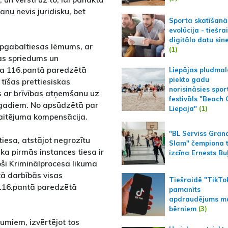
nu nevis juridisku, bet
Sporta skatīšanā
evolūcija - tiešra
digitālo datu sin
pgabaltiesas lēmums, ar
(1)
as spriedums un
uma 116.pantā paredzētā
Liepājas pludmal
piekto gadu
tīšas prettiesiskas
norisināsies spor
 ar brīvības atņemšanu uz
festivāls "Beach
s gadiem. No apsūdzētā par
Liepaja"
(1)
kaitējuma kompensācija.
"BL Serviss Gran
iesa, atstājot negrozītu
Slam" čempiona t
ka pirmās instances tiesa ir
izcīna Ernests Bu
toši Kriminālprocesa likuma
ā darbībās visas
Tiešraidē "TikTo
 116.pantā paredzētā
pamanīts
apdraudējums m
bērniem
(3)
jumiem, izvērtējot tos