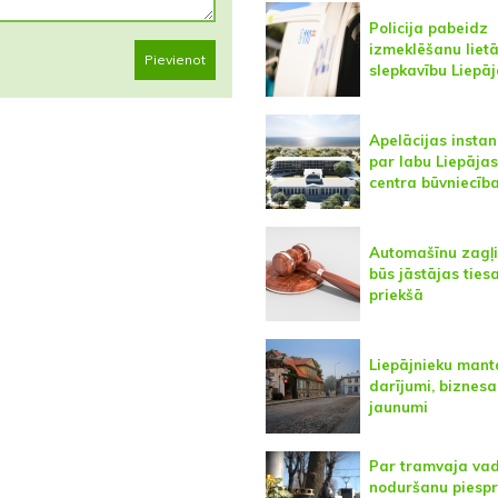
Policija pabeidz
izmeklēšanu liet
Pievienot
slepkavību Liepā
Apelācijas instan
par labu Liepāja
centra būvniecība
Automašīnu zagļ
būs jāstājas ties
priekšā
Liepājnieku mant
darījumi, biznesa
jaunumi
Par tramvaja vad
noduršanu piespr