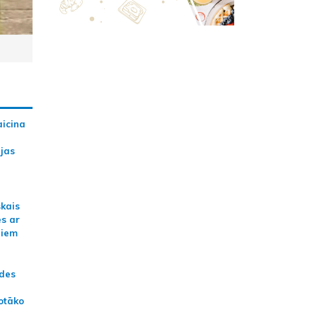
aicina
ijas
skais
es ar
jiem
ādes
otāko