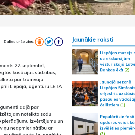
Jaunākie raksti
Dalies ar šo ziņu:
Liepājas muzejs 
uz ekskursijām
vēsturiskajā Latv
aments 27.septembrī,
Bankas ēkā
(2)
egtās kasācijas sūdzības,
nāllietā par tramvaja
Jaunajā sezonā
rīlī Liepājā, aģentūru LETA
Liepājas Simfoni
orķestris uzstāsi
pasaules vadoša
čellistiem
(1)
argumenti daļā par
ūdzētajam noteikto sodu
Populārākie fas
to pierādījumu izvērtējumu un
apdares veidi: kā
ž viņu neapmierinātību ar
izvēlēties piemēr
(3)
un vērsti uz to, lai panāktu