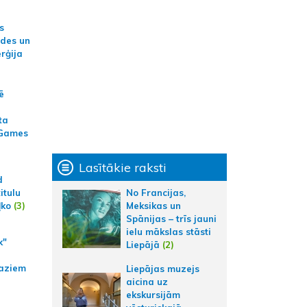
s
ides un
erģija
ē
ta
 Games
Lasītākie raksti
d
itulu
No Francijas,
ļko
(3)
Meksikas un
Spānijas – trīs jauni
ielu mākslas stāsti
k"
Liepājā
(2)
aziem
Liepājas muzejs
aicina uz
ekskursijām