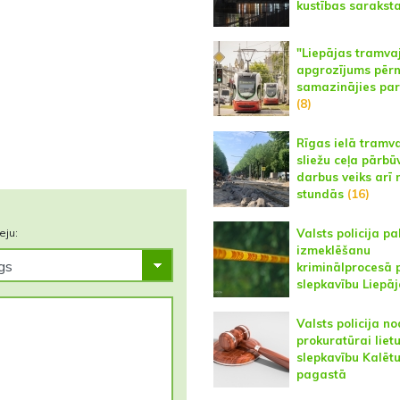
kustības sarakst
"Liepājas tramva
apgrozījums pēr
samazinājies par
(8)
Rīgas ielā tramv
sliežu ceļa pārbū
darbus veiks arī 
stundās
(16)
eju:
Valsts policija p
izmeklēšanu
kriminālprocesā 
slepkavību Liepā
Valsts policija n
prokuratūrai liet
slepkavību Kalēt
pagastā