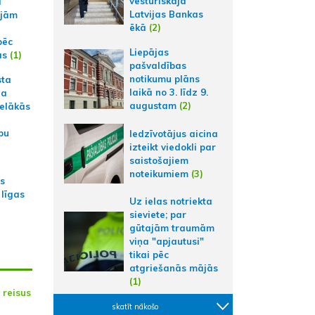
vēsturiskajā
a
Latvijas Bankas
ajām
ēkā
(2)
pēc
Liepājas
ās
(1)
pašvaldības
notikumu plāns
sta
laikā no 3. līdz 9.
na
augustam
(2)
ielākās
bu
Iedzīvotājus aicina
izteikt viedokli par
saistošajiem
noteikumiem
(3)
as
 līgas
Uz ielas notriekta
sieviete; par
gūtajām traumām
viņa "apjautusi"
tikai pēc
atgriešanās mājās
(1)
 reisus
skatīt nākošo