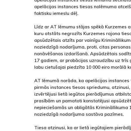
apelācijas instances tiesas nolēmuma atcelša
faktisku iemeslu dēļ.
Līdz ar AT lēmumu stājas spēkā Kurzemes a
kuru atstāts negrozīts Kurzemes rajona ties
apsūdzētais atzīts par vainīgu Krimināllik
noziedzīgā nodarījuma, proti, citas personas 
nonāvēšanas izdarīšanā. Apsūdzētais sodīts
17 gadiem, ar probācijas uzraudzību uz trī
labu cietušajai piedzīta 10 000 eiro morālā 
AT lēmumā norāda, ka apelācijas instances t
pirmās instances tiesas spriedumu, atzinusi, 
izvērtējusi lietā iegūtos pierādījumus atbils
prasībām un pamatoti konstatējusi apsūdzēt
nepieciešamās un obligātās Krimināllikuma
noziedzīgā nodarījuma sastāva pazīmes.
Tiesa atzinusi, ka ar lietā iegūtajiem pierādī