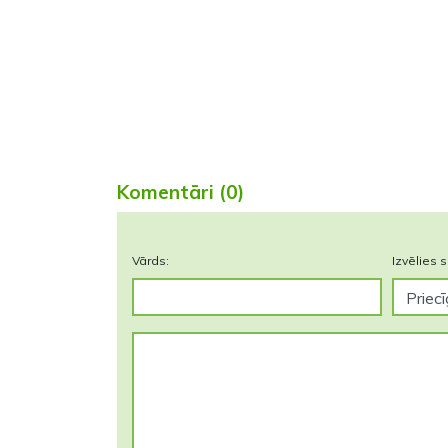
Komentāri (0)
Vārds:
Izvēlies s