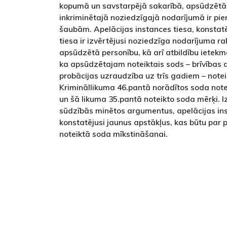
kopumā un savstarpējā sakarībā, apsūdzētā
inkriminētajā noziedzīgajā nodarījumā ir pi
šaubām. Apelācijas instances tiesa, konstatē
tiesa ir izvērtējusi noziedzīga nodarījuma ra
apsūdzētā personību, kā arī atbildību ietekm
ka apsūdzētajam noteiktais sods – brīvība
probācijas uzraudzība uz trīs gadiem – notei
Krimināllikuma 46.pantā norādītos soda note
un šā likuma 35.pantā noteikto soda mērķi. I
sūdzībās minētos argumentus, apelācijas in
konstatējusi jaunus apstākļus, kas būtu pa
noteiktā soda mīkstināšanai.