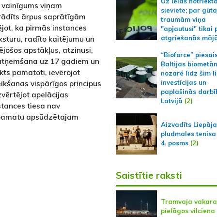
Uz ielas notriekt
 vainīgums viņam
sieviete; par gūt
erādīts ārpus saprātīgām
traumām viņa
jot, ka pirmās instances
"apjautusi" tikai 
ksturu, radīto kaitējumu un
atgriešanās māj
ējošos apstākļus, atzinusi,
“Bioforce” piesai
s atņemšana uz 17 gadiem un
Baltijas biometā
kts pamatoti, ievērojot
nozarē līdz šim l
ikšanas vispārīgos principus
investīcijas un
paplašinās darbī
zvērtējot apelācijas
Latvijā
(2)
stances tiesa nav
r pamatu apsūdzētajam
Aizvadīts Liepāj
pludmales tenisa
4. posms
(2)
Saistītie raksti
Tramvaja vakara
pielāgos vilciena