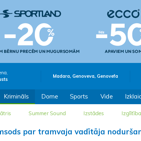
ena,
Madara, Genoveva, Genovefa
usts
Krimināls
Dome
Sports
Vide
Izklai
ātris
Summer Sound
Izstādes
Izglītīb
umsods par tramvaja vadītāja nodurša