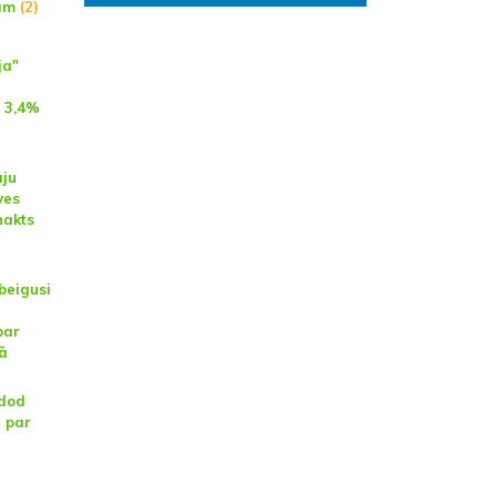
am
(2)
ja"
n
 3,4%
aju
ves
nakts
abeigusi
par
jā
odod
u par
u