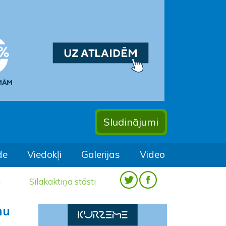
Sludinājumi
de
Viedokļi
Galerijas
Video
a
Silakaktiņa stāsti
nu