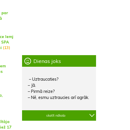
ā par
jā
ce lemj
s SPA
i
(13)
Dienas joks
iem
as
– Uztraucaties?
– Jā.
– Pirmā reize?
a,
– Nē, esmu uztraucies arī agrāk.
skatīt nākošo
ītāja
iež 17