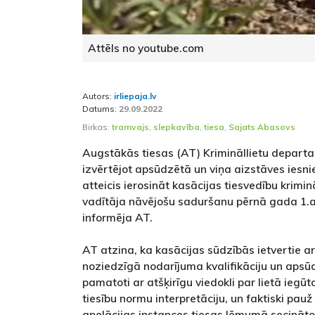
Attēls no youtube.com
Autors:
irliepaja.lv
Datums:
29.09.2022
Birkas:
tramvajs
,
slepkavība
,
tiesa
,
Sajats Abasovs
Augstākās tiesas (AT) Krimināllietu depart
izvērtējot apsūdzētā un viņa aizstāves iesni
atteicis ierosināt kasācijas tiesvedību krimi
vadītāja nāvējošu saduršanu pērnā gada 1.ap
informēja AT.
AT atzina, ka kasācijas sūdzībās ietvertie 
noziedzīgā nodarījuma kvalifikāciju un aps
pamatoti ar atšķirīgu viedokli par lietā iegū
tiesību normu interpretāciju, un faktiski pau
apelācijas instances tiesas lēmumā secināto, 