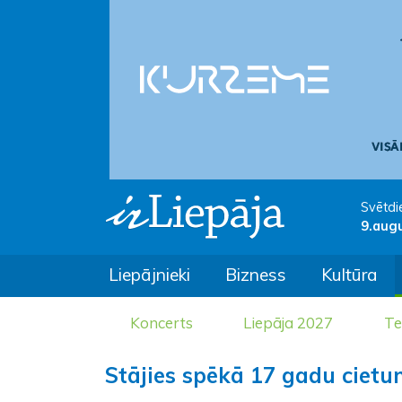
Svētdi
9.aug
Liepājnieki
Bizness
Kultūra
Koncerts
Liepāja 2027
Te
Stājies spēkā 17 gadu ciet