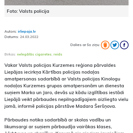
Foto: Valsts policija
Autors:
irliepaja.lv
Datums:
24.03.2022
Dalies ar šo ziņu:
Birkas:
nelegālās cigaretes
,
reids
Vakar Valsts policijas Kurzemes reģiona pārvaldes
Liepājas iecirkņa Kārtības policijas nodaļas
amatpersonas sadarbībā ar Valsts policijas Kinologu
nodaļas Kurzemes grupas amatpersonām un dienesta
suņiem Marko un Jaro, devās uz kādu izglītības iestādi
Liepājā veikt pārbaudes nepilngadīgajiem aizliegto vielu
jomā, informē policijas pārstāve Madara Šeršņova.
Pārbaudes notika sadarbībā ar skolas vadību un
likumsargi ar suņiem pārbaudīja vairākas klases,