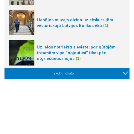
Liepājas muzejs aicina uz ekskursijām
vēsturiskajā Latvijas Bankas ēkā
(1)
Uz ielas notriekta sieviete; par gūtajām
traumām viņa "apjautusi" tikai pēc
atgriešanās mājās
(1)
skatīt nākošo