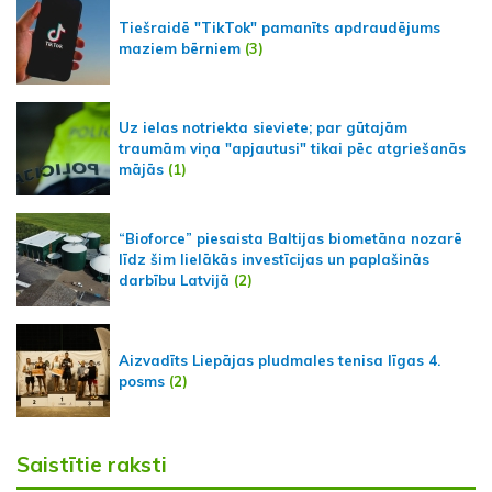
Tiešraidē "TikTok" pamanīts apdraudējums
maziem bērniem
(3)
Uz ielas notriekta sieviete; par gūtajām
traumām viņa "apjautusi" tikai pēc atgriešanās
mājās
(1)
“Bioforce” piesaista Baltijas biometāna nozarē
līdz šim lielākās investīcijas un paplašinās
darbību Latvijā
(2)
Aizvadīts Liepājas pludmales tenisa līgas 4.
posms
(2)
Saistītie raksti