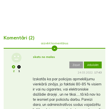
Komentāri (2)
aizvērt komentārus
skats no malas
Ziņot
Atbildēt
2
1
24.03.2022.
17:43
Izskatās ka par policijas apmeklējumu
vienkārši zināja, jo faktiski 80-85 % visiem
ir vai nu cigaretes, vai elektroniskie
dažādie draņķi , un ne tikai......tā kā nav ko
te iesmiet par policistu darbu. Pareizi
dara, un administratīvos sodus vajadzētu