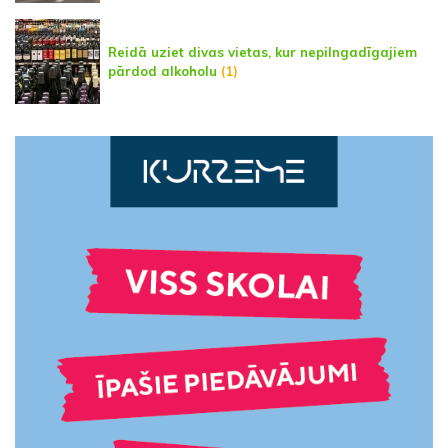
Reidā uziet divas vietas, kur nepilngadīgajiem
pārdod alkoholu
(1)