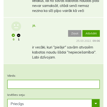
lielākus, lai no savas kabatas naudas paši
nevar samaksāt, citādi senči nemaz
nezina ka sīči pīpo vairāk kā veči
Jā,
Ziņot
Atbildēt
0
1
25.03.2022.
09:06
ir vecāki, kuri "piešķir" savām atvasēm
kabatas naudu šādai "nepieciešamībai".
Labi dzīvojam.
Vārds:
Izvēlies seju: