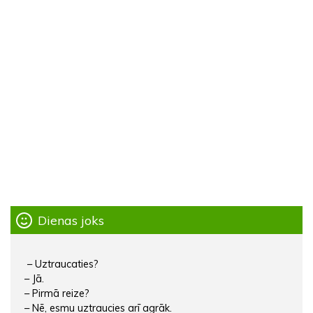
Dienas joks
– Uztraucaties?
– Jā.
– Pirmā reize?
– Nē, esmu uztraucies arī agrāk.