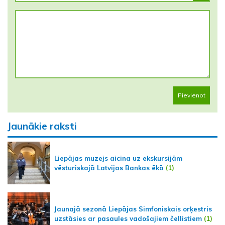
Pievienot
Jaunākie raksti
Liepājas muzejs aicina uz ekskursijām
vēsturiskajā Latvijas Bankas ēkā
(1)
Jaunajā sezonā Liepājas Simfoniskais orķestris
uzstāsies ar pasaules vadošajiem čellistiem
(1)