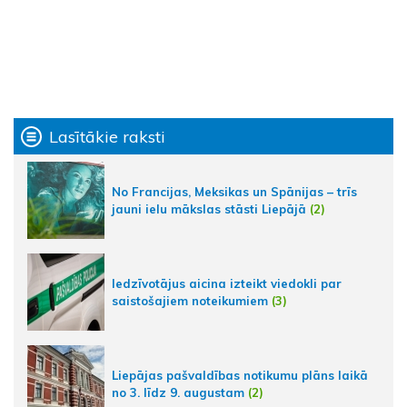
Lasītākie raksti
No Francijas, Meksikas un Spānijas – trīs
jauni ielu mākslas stāsti Liepājā
(2)
Iedzīvotājus aicina izteikt viedokli par
saistošajiem noteikumiem
(3)
Liepājas pašvaldības notikumu plāns laikā
no 3. līdz 9. augustam
(2)