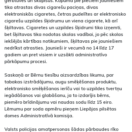
ģērbtuves un skapīšus. Kopumā pie pieciem jauniešiem
tika atrastas divas cigarešu paciņas, divas
elektroniskās cigaretes, četras pudelītes ar elektronisko
cigarešu uzpildes šķidrumu un viena cigarete, kā arī
šķiltavas. Cigaretes un uzpildes šķidrumi tika izņemti,
bet šķiltavas tika nodotas skolas vadībai, jo pēc skolas
iekšējās kārtības notikumiem, šķiltavas pie jauniešiem
nedrīkst atrasties. Jaunieši ir vecumā no 14 līdz 17
gadiem un pret visiem ir uzsākti administratīvo
pārkāpumu procesi.
Saskaņā ar Bērnu tiesību aizsardzības likumu, par
tabakas izstrādājumu, augu smēķēšanas produktu,
elektronisko smēķēšanas ierīču vai to uzpildes tvertņu
iegādāšanos vai glabāšanu, ja to izdarījis bērns,
piemēro brīdinājumu vai naudas sodu līdz 15 eiro.
Lēmumu par soda apmēru pieņem Liepājas pilsētas
domes Administratīvā komisija.
Valsts policijas amatpersonas šādas pārbaudes rīko