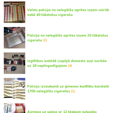
Valsts policija no nelegālās aprites izņem vairāk
nekā 40 tūkstošus cigarešu
Policija no nelegālās aprites izņem 20 tūkstošus
cigarešu
(2)
Izglītības iestādē Liepājā dienesta suņi norāda
uz 18 nepilngadīgajiem
(4)
Policija izsaukumā uz ģimenes konfliktu konstatē
1700 nelegālās cigaretes
(1)
Aizmieg uz soliņa ar 12 blokiem nelegālo