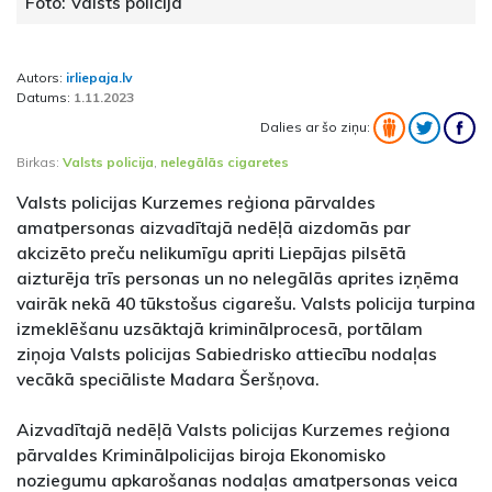
Foto: Valsts policija
Autors:
irliepaja.lv
Datums:
1.11.2023
Dalies ar šo ziņu:
Birkas:
Valsts policija
,
nelegālās cigaretes
Valsts policijas Kurzemes reģiona pārvaldes
amatpersonas aizvadītajā nedēļā aizdomās par
akcizēto preču nelikumīgu apriti Liepājas pilsētā
aizturēja trīs personas un no nelegālās aprites izņēma
vairāk nekā 40 tūkstošus cigarešu. Valsts policija turpina
izmeklēšanu uzsāktajā kriminālprocesā, portālam
ziņoja Valsts policijas Sabiedrisko attiecību nodaļas
vecākā speciāliste Madara Šeršņova.
Aizvadītajā nedēļā Valsts policijas Kurzemes reģiona
pārvaldes Kriminālpolicijas biroja Ekonomisko
noziegumu apkarošanas nodaļas amatpersonas veica