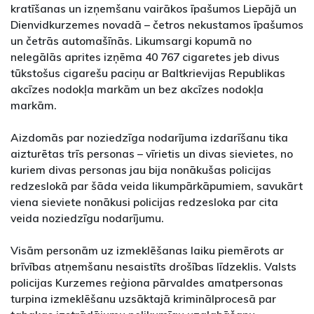
kratīšanas un izņemšanu vairākos īpašumos Liepājā un
Dienvidkurzemes novadā – četros nekustamos īpašumos
un četrās automašīnās. Likumsargi kopumā no
nelegālās aprites izņēma 40 767 cigaretes jeb divus
tūkstošus cigarešu paciņu ar Baltkrievijas Republikas
akcīzes nodokļa markām un bez akcīzes nodokļa
markām.
Aizdomās par noziedzīga nodarījuma izdarīšanu tika
aizturētas trīs personas – vīrietis un divas sievietes, no
kuriem divas personas jau bija nonākušas policijas
redzeslokā par šāda veida likumpārkāpumiem, savukārt
viena sieviete nonākusi policijas redzesloka par cita
veida noziedzīgu nodarījumu.
Visām personām uz izmeklēšanas laiku piemērots ar
brīvības atņemšanu nesaistīts drošības līdzeklis. Valsts
policijas Kurzemes reģiona pārvaldes amatpersonas
turpina izmeklēšanu uzsāktajā kriminālprocesā par