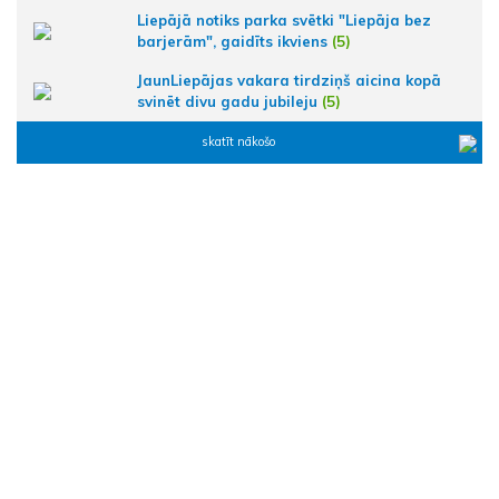
Liepājā notiks parka svētki "Liepāja bez
barjerām", gaidīts ikviens
(5)
JaunLiepājas vakara tirdziņš aicina kopā
svinēt divu gadu jubileju
(5)
skatīt nākošo