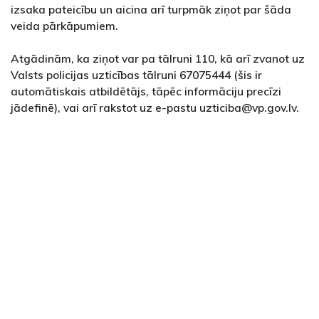
izsaka pateicību un aicina arī turpmāk ziņot par šāda
veida pārkāpumiem.
Atgādinām, ka ziņot var pa tālruni 110, kā arī zvanot uz
Valsts policijas uzticības tālruni 67075444 (šis ir
automātiskais atbildētājs, tāpēc informāciju precīzi
jādefinē), vai arī rakstot uz e-pastu uzticiba@vp.gov.lv.