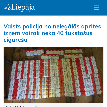
Valsts policija no nelegālās aprites
izņem vairāk nekā 40 tūkstošus
cigarešu