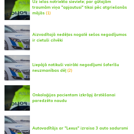
Uz ielas notriekta sieviete; par gūtajām
traumām viņa "apjautusi" tikai pēc atgriešanās
mājās
(1)
Aizvadītajā nedēļas nogalē sešos negadījumos
ir cietuši cilvēki
Liepājā notikuši vairāki negadījumi šoferīšu
neuzmanības dēļ
(2)
Onkoloģijas pacientam izkrāpj ārstēšanai
paredzēto naudu
Autovadītājs ar "Lexus" izraisa 3 auto sadursmi