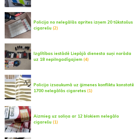
Policija no nelegālās aprites izņem 20 tūkstošus
cigarešu
(2)
Izglītības iestādē Liepājā dienesta suņi norāda
uz 18 nepilngadīgajiem
(4)
Policija izsaukumā uz ģimenes konfliktu konstatē
1700 nelegālās cigaretes
(1)
Aizmieg uz soliņa ar 12 blokiem nelegālo
cigarešu
(1)