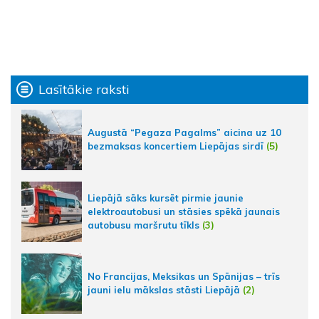
Lasītākie raksti
Augustā “Pegaza Pagalms” aicina uz 10
bezmaksas koncertiem Liepājas sirdī
(5)
Liepājā sāks kursēt pirmie jaunie
elektroautobusi un stāsies spēkā jaunais
autobusu maršrutu tīkls
(3)
No Francijas, Meksikas un Spānijas – trīs
jauni ielu mākslas stāsti Liepājā
(2)