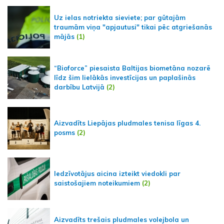
Uz ielas notriekta sieviete; par gūtajām
traumām viņa "apjautusi" tikai pēc atgriešanās
mājās
(1)
“Bioforce” piesaista Baltijas biometāna nozarē
līdz šim lielākās investīcijas un paplašinās
darbību Latvijā
(2)
Aizvadīts Liepājas pludmales tenisa līgas 4.
posms
(2)
Iedzīvotājus aicina izteikt viedokli par
saistošajiem noteikumiem
(2)
Aizvadīts trešais pludmales volejbola un