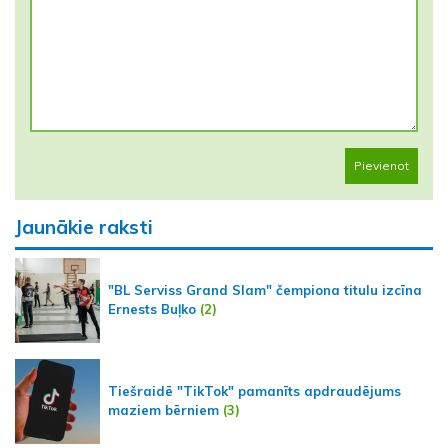
Pievienot
Jaunākie raksti
"BL Serviss Grand Slam" čempiona titulu izcīna
Ernests Buļko
(2)
Tiešraidē "TikTok" pamanīts apdraudējums
maziem bērniem
(3)