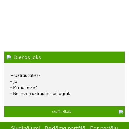
Dienas joks
– Uztraucaties?
– Jā.
– Pirmā reize?
– Nē, esmu uztraucies arī agrāk.
skatīt nākošo
Sludinājumi
Reklāma portālā
Par portālu