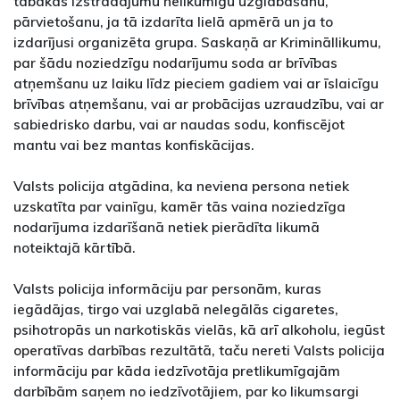
tabakas izstrādājumu nelikumīgu uzglabāšanu,
pārvietošanu, ja tā izdarīta lielā apmērā un ja to
izdarījusi organizēta grupa. Saskaņā ar Krimināllikumu,
par šādu noziedzīgu nodarījumu soda ar brīvības
atņemšanu uz laiku līdz pieciem gadiem vai ar īslaicīgu
brīvības atņemšanu, vai ar probācijas uzraudzību, vai ar
sabiedrisko darbu, vai ar naudas sodu, konfiscējot
mantu vai bez mantas konfiskācijas.
Valsts policija atgādina, ka neviena persona netiek
uzskatīta par vainīgu, kamēr tās vaina noziedzīga
nodarījuma izdarīšanā netiek pierādīta likumā
noteiktajā kārtībā.
Valsts policija informāciju par personām, kuras
iegādājas, tirgo vai uzglabā nelegālās cigaretes,
psihotropās un narkotiskās vielās, kā arī alkoholu, iegūst
operatīvas darbības rezultātā, taču nereti Valsts policija
informāciju par kāda iedzīvotāja pretlikumīgajām
darbībām saņem no iedzīvotājiem, par ko likumsargi