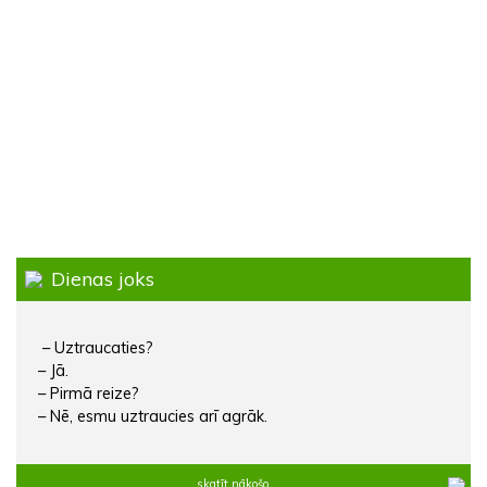
Dienas joks
– Uztraucaties?
– Jā.
– Pirmā reize?
– Nē, esmu uztraucies arī agrāk.
skatīt nākošo