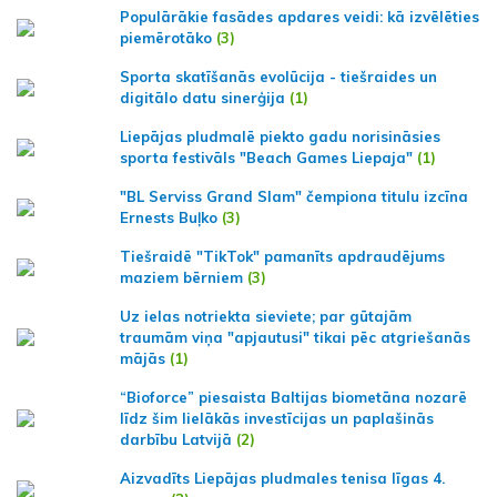
Populārākie fasādes apdares veidi: kā izvēlēties
piemērotāko
(3)
Sporta skatīšanās evolūcija - tiešraides un
digitālo datu sinerģija
(1)
Liepājas pludmalē piekto gadu norisināsies
sporta festivāls "Beach Games Liepaja"
(1)
"BL Serviss Grand Slam" čempiona titulu izcīna
Ernests Buļko
(3)
Tiešraidē "TikTok" pamanīts apdraudējums
maziem bērniem
(3)
Uz ielas notriekta sieviete; par gūtajām
traumām viņa "apjautusi" tikai pēc atgriešanās
mājās
(1)
“Bioforce” piesaista Baltijas biometāna nozarē
līdz šim lielākās investīcijas un paplašinās
darbību Latvijā
(2)
Aizvadīts Liepājas pludmales tenisa līgas 4.