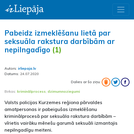
Pabeidz izmeklēšanu lietā par
seksuāla rakstura darbībām ar
nepilngadīgo
(1)
Autors:
irliepaja.lv
Datums:
24.07.2020
Dalies ar šo ziņu:
Birkas:
kriminālprocess
,
dzimumnoziegumi
Valsts policijas Kurzemes reģiona pārvaldes
amatpersonas ir pabeigušas izmeklēšanu
kriminālprocesā par seksuāla rakstura darbībām –
vīrietis vairāku mēnešu garumā seksuāli izmantojis
nepilngadīgu meiteni.