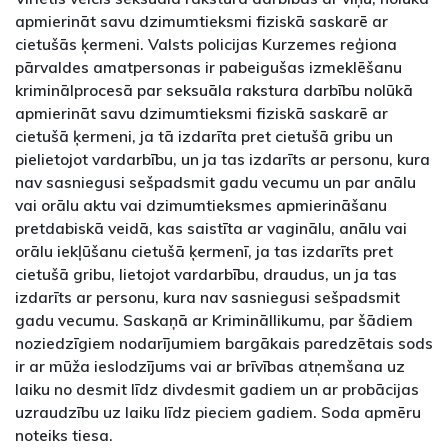
apmierināt savu dzimumtieksmi fiziskā saskarē ar
cietušās ķermeni. Valsts policijas Kurzemes reģiona
pārvaldes amatpersonas ir pabeigušas izmeklēšanu
kriminālprocesā par seksuāla rakstura darbību nolūkā
apmierināt savu dzimumtieksmi fiziskā saskarē ar
cietušā ķermeni, ja tā izdarīta pret cietušā gribu un
pielietojot vardarbību, un ja tas izdarīts ar personu, kura
nav sasniegusi sešpadsmit gadu vecumu un par anālu
vai orālu aktu vai dzimumtieksmes apmierināšanu
pretdabiskā veidā, kas saistīta ar vaginālu, anālu vai
orālu iekļūšanu cietušā ķermenī, ja tas izdarīts pret
cietušā gribu, lietojot vardarbību, draudus, un ja tas
izdarīts ar personu, kura nav sasniegusi sešpadsmit
gadu vecumu. Saskaņā ar Krimināllikumu, par šādiem
noziedzīgiem nodarījumiem bargākais paredzētais sods
ir ar mūža ieslodzījums vai ar brīvības atņemšana uz
laiku no desmit līdz divdesmit gadiem un ar probācijas
uzraudzību uz laiku līdz pieciem gadiem. Soda apmēru
noteiks tiesa.