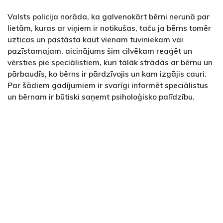
Valsts policija norāda, ka galvenokārt bērni nerunā par
lietām, kuras ar viņiem ir notikušas, taču ja bērns tomēr
uzticas un pastāsta kaut vienam tuviniekam vai
pazīstamajam, aicinājums šim cilvēkam reaģēt un
vērsties pie speciālistiem, kuri tālāk strādās ar bērnu un
pārbaudīs, ko bērns ir pārdzīvojis un kam izgājis cauri.
Par šādiem gadījumiem ir svarīgi informēt speciālistus
un bērnam ir būtiski saņemt psiholoģisko palīdzību.