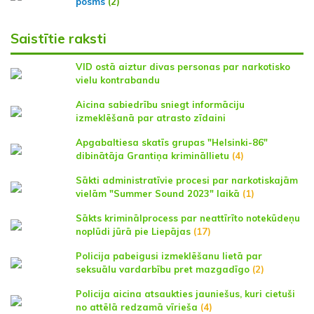
posms
(2)
Saistītie raksti
VID ostā aiztur divas personas par narkotisko
vielu kontrabandu
Aicina sabiedrību sniegt informāciju
izmeklēšanā par atrasto zīdaini
Apgabaltiesa skatīs grupas "Helsinki-86"
dibinātāja Grantiņa krimināllietu
(4)
Sākti administratīvie procesi par narkotiskajām
vielām "Summer Sound 2023" laikā
(1)
Sākts kriminālprocess par neattīrīto notekūdeņu
noplūdi jūrā pie Liepājas
(17)
Policija pabeigusi izmeklēšanu lietā par
seksuālu vardarbību pret mazgadīgo
(2)
Policija aicina atsaukties jauniešus, kuri cietuši
no attēlā redzamā vīrieša
(4)