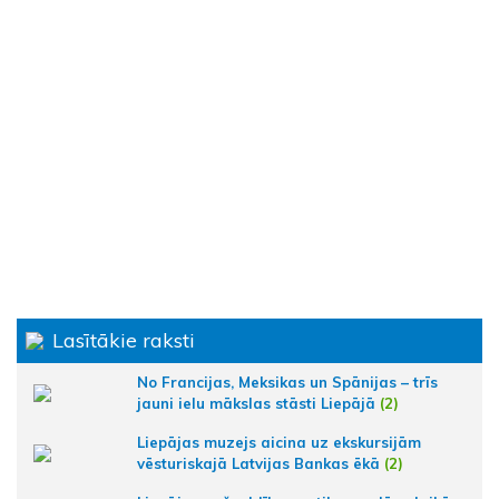
Lasītākie raksti
No Francijas, Meksikas un Spānijas – trīs
jauni ielu mākslas stāsti Liepājā
(2)
Liepājas muzejs aicina uz ekskursijām
vēsturiskajā Latvijas Bankas ēkā
(2)