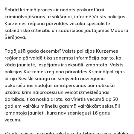
Šobrīd kriminālprocess ir nodots prokuratūrai
kriminālvajāšanas uzsākšanai, informē Valsts policijas
Kurzemes reģiona pārvaldes vecākā speciāliste
sabiedrisko attiecību un sadarbības jautājumos Madara
Šeršņova.
Pagājušā gada decembrī Valsts policijas Kurzemes
reģiona pārvaldē tika saņemta informācija par to, ka
kāda jauniete, iespējams ir seksuāli izmantota. Valsts
policijas Kurzemes reģiona pārvaldes Kriminālpolicijas
biroja Sevišķi smagu un sērijveidu noziegumu
apkarošanas nodaļas amatpersonas par notikušo
uzsāka kriminālprocesu un veicot izmeklēšanas
darbības, tika noskaidrots, ka vīrietis vecumā ap 50
gadiem vairāku mēnešu garumā vairākkārt seksuāli
izmantoja jaunieti, kura nav sasniegusi 16 gadu
vecumu.
Vīrietis veicis seksuāla rakstura darbības ar viņu, nolūkā