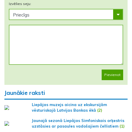
Izvēlies seju:
Pievienot
Jaunākie raksti
Liepājas muzejs aicina uz ekskursijām
vēsturiskajā Latvijas Bankas ēkā
(2)
Jaunajā sezonā Liepājas Simfoniskais orķestris
uzstāsies ar pasaules vadošajiem čellistiem
(1)