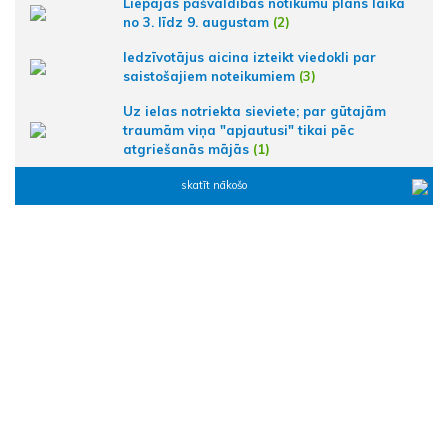
Liepājas pašvaldības notikumu plāns laikā
no 3. līdz 9. augustam
(2)
Iedzīvotājus aicina izteikt viedokli par
saistošajiem noteikumiem
(3)
Uz ielas notriekta sieviete; par gūtajām
traumām viņa "apjautusi" tikai pēc
atgriešanās mājās
(1)
skatīt nākošo