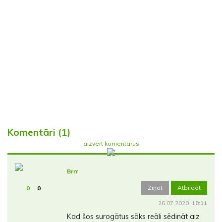
Komentāri (1)
aizvērt komentārus
Brrr
Ziņot
Atbildēt
0
0
26.07.2020.
10:11
Kad šos surogātus sāks reāli sēdināt aiz