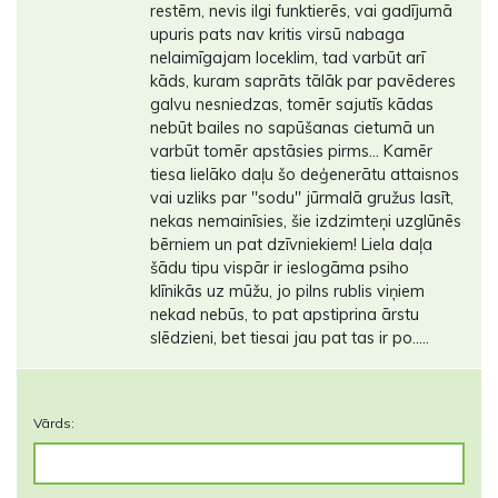
restēm, nevis ilgi funktierēs, vai gadījumā
upuris pats nav kritis virsū nabaga
nelaimīgajam loceklim, tad varbūt arī
kāds, kuram saprāts tālāk par pavēderes
galvu nesniedzas, tomēr sajutīs kādas
nebūt bailes no sapūšanas cietumā un
varbūt tomēr apstāsies pirms... Kamēr
tiesa lielāko daļu šo deģenerātu attaisnos
vai uzliks par ''sodu'' jūrmalā gružus lasīt,
nekas nemainīsies, šie izdzimteņi uzglūnēs
bērniem un pat dzīvniekiem! Liela daļa
šādu tipu vispār ir ieslogāma psiho
klīnikās uz mūžu, jo pilns rublis viņiem
nekad nebūs, to pat apstiprina ārstu
slēdzieni, bet tiesai jau pat tas ir po.....
Vārds: