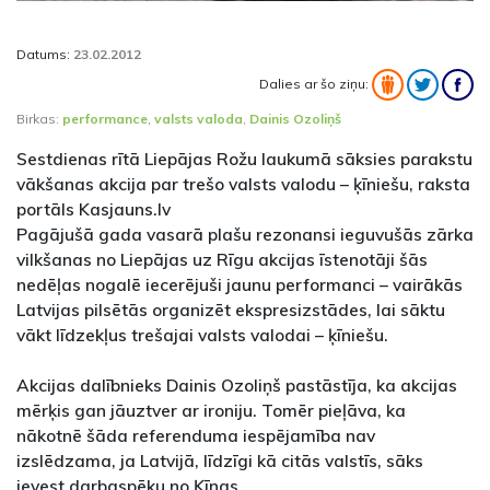
Datums:
23.02.2012
Dalies ar šo ziņu:
Birkas:
performance
,
valsts valoda
,
Dainis Ozoliņš
Sestdienas rītā Liepājas Rožu laukumā sāksies parakstu
vākšanas akcija par trešo valsts valodu – ķīniešu, raksta
portāls Kasjauns.lv
Pagājušā gada vasarā plašu rezonansi ieguvušās zārka
vilkšanas no Liepājas uz Rīgu akcijas īstenotāji šās
nedēļas nogalē iecerējuši jaunu performanci – vairākās
Latvijas pilsētās organizēt ekspresizstādes, lai sāktu
vākt līdzekļus trešajai valsts valodai – ķīniešu.
Akcijas dalībnieks Dainis Ozoliņš pastāstīja, ka akcijas
mērķis gan jāuztver ar ironiju. Tomēr pieļāva, ka
nākotnē šāda referenduma iespējamība nav
izslēdzama, ja Latvijā, līdzīgi kā citās valstīs, sāks
ievest darbaspēku no Ķīnas.