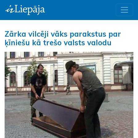
Zārka vilcēji vāks parakstus par
ķīniešu kā trešo valsts valodu