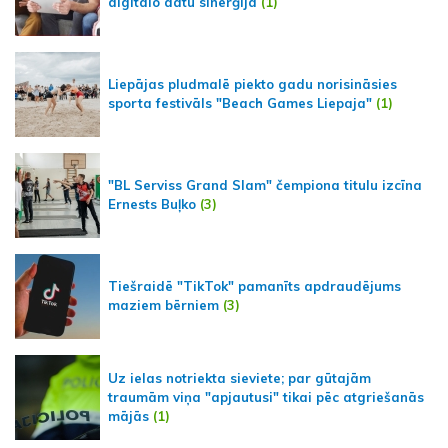
digitālo datu sinerģija
(1)
Liepājas pludmalē piekto gadu norisināsies
sporta festivāls "Beach Games Liepaja"
(1)
"BL Serviss Grand Slam" čempiona titulu izcīna
Ernests Buļko
(3)
Tiešraidē "TikTok" pamanīts apdraudējums
maziem bērniem
(3)
Uz ielas notriekta sieviete; par gūtajām
traumām viņa "apjautusi" tikai pēc atgriešanās
mājās
(1)