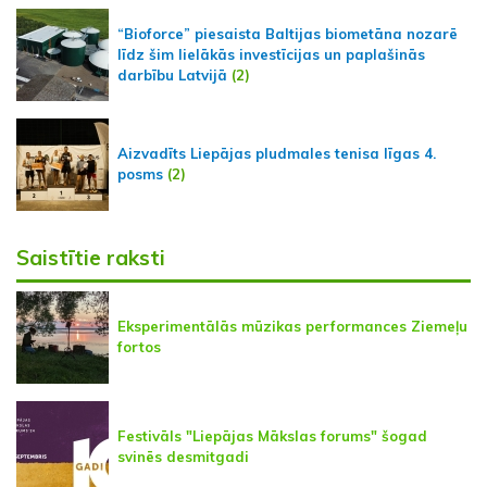
“Bioforce” piesaista Baltijas biometāna nozarē
līdz šim lielākās investīcijas un paplašinās
darbību Latvijā
(2)
Aizvadīts Liepājas pludmales tenisa līgas 4.
posms
(2)
Saistītie raksti
Eksperimentālās mūzikas performances Ziemeļu
fortos
Festivāls "Liepājas Mākslas forums" šogad
svinēs desmitgadi