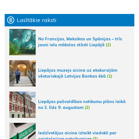
Lasītākie raksti
No Francijas, Meksikas un Spānijas – trīs
jauni ielu mākslas stāsti Liepājā
(2)
Liepājas muzejs aicina uz ekskursijām
vēsturiskajā Latvijas Bankas ēkā
(1)
Liepājas pašvaldības notikumu plāns laikā
no 3. līdz 9. augustam
(2)
Iedzīvotājus aicina izteikt viedokli par
saistošajiem noteikumiem
(3)