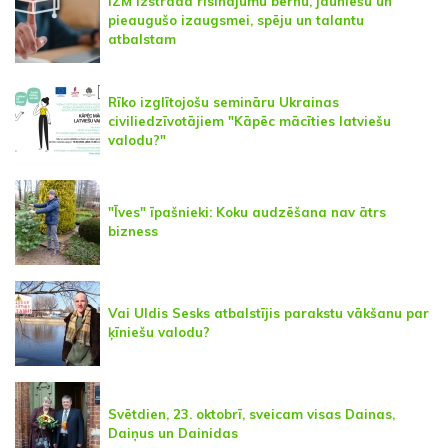
IZM izstrādā risinājumu bērnu, jauniešu un
pieaugušo izaugsmei, spēju un talantu
atbalstam
Rīko izglītojošu semināru Ukrainas
civiliedzīvotājiem "Kāpēc mācīties latviešu
valodu?"
"Īves" īpašnieki: Koku audzēšana nav ātrs
bizness
Vai Uldis Sesks atbalstījis parakstu vākšanu par
ķīniešu valodu?
Svētdien, 23. oktobrī, sveicam visas Dainas,
Daiņus un Dainidas