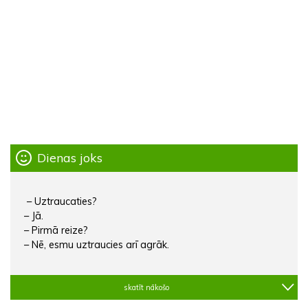
Dienas joks
– Uztraucaties?
– Jā.
– Pirmā reize?
– Nē, esmu uztraucies arī agrāk.
skatīt nākošo