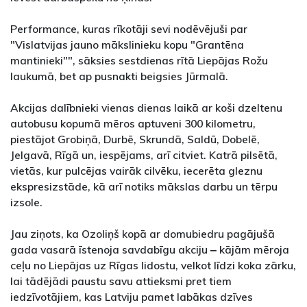
Performance, kuras rīkotāji sevi nodēvējuši par
"Vislatvijas jauno mākslinieku kopu "Grantēna
mantinieki"", sāksies sestdienas rītā Liepājas Rožu
laukumā, bet ap pusnakti beigsies Jūrmalā.
Akcijas dalībnieki vienas dienas laikā ar koši dzeltenu
autobusu kopumā mēros aptuveni 300 kilometru,
piestājot Grobiņā, Durbē, Skrundā, Saldū, Dobelē,
Jelgavā, Rīgā un, iespējams, arī citviet. Katrā pilsētā,
vietās, kur pulcējas vairāk cilvēku, iecerēta gleznu
ekspresizstāde, kā arī notiks mākslas darbu un tērpu
izsole.
Jau ziņots, ka Ozoliņš kopā ar domubiedru pagājušā
gada vasarā īstenoja savdabīgu akciju ‒ kājām mēroja
ceļu no Liepājas uz Rīgas lidostu, velkot līdzi koka zārku,
lai tādējādi paustu savu attieksmi pret tiem
iedzīvotājiem, kas Latviju pamet labākas dzīves