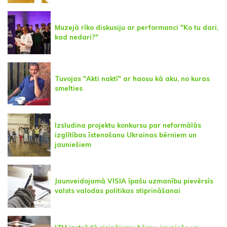
Muzejā rīko diskusiju ar performanci "Ko tu dari,
kad nedari?"
Tuvojas "Akti naktī" ar haosu kā aku, no kuras
smelties
Izsludina projektu konkursu par neformālās
izglītības īstenošanu Ukrainas bērniem un
jauniešiem
Jaunveidojamā VISIA īpašu uzmanību pievērsīs
valsts valodas politikas stiprināšanai