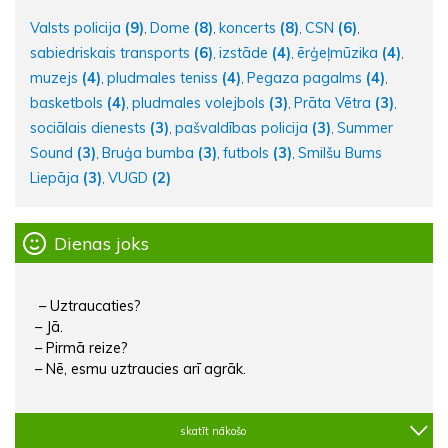
Valsts policija
(9)
Dome
(8)
koncerts
(8)
CSN
(6)
,
,
,
,
sabiedriskais transports
(6)
izstāde
(4)
ērģeļmūzika
(4)
,
,
,
muzejs
(4)
pludmales teniss
(4)
Pegaza pagalms
(4)
,
,
,
basketbols
(4)
pludmales volejbols
(3)
Prāta Vētra
(3)
,
,
,
sociālais dienests
(3)
pašvaldības policija
(3)
Summer
,
,
Sound
(3)
Bruģa bumba
(3)
futbols
(3)
Smilšu Bums
,
,
,
Liepāja
(3)
VUGD
(2)
,
Dienas joks
– Uztraucaties?
– Jā.
– Pirmā reize?
– Nē, esmu uztraucies arī agrāk.
skatīt nākošo