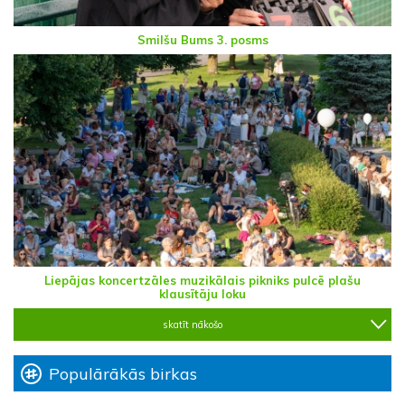
Smilšu Bums 3. posms
Liepājas koncertzāles muzikālais pikniks pulcē plašu
klausītāju loku
skatīt nākošo
Populārākās birkas