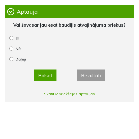
Aptauja
Vai šovasar jau esat baudījis atvaļinājuma priekus?
Jā
Nē
Daļēji
Balsot
Rezultāti
Skatīt iepriekšējās aptaujas