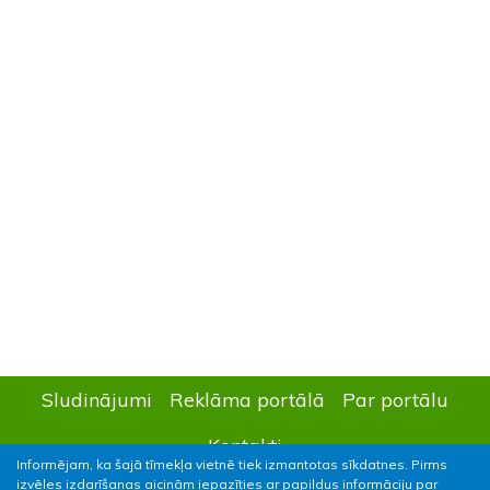
Sludinājumi
Reklāma portālā
Par portālu
Kontakti
Informējam, ka šajā tīmekļa vietnē tiek izmantotas sīkdatnes. Pirms
izvēles izdarīšanas aicinām iepazīties ar papildus informāciju par