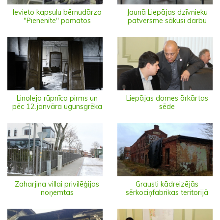
Ievieto kapsulu bērnudārza
Jaunā Liepājas dzīvnieku
"Pienenīte" pamatos
patversme sākusi darbu
Linoleja rūpnīca pirms un
Liepājas domes ārkārtas
pēc 12.janvāra ugunsgrēka
sēde
Zaharjina villai privilēģijas
Grausti kādreizējās
noņemtas
sērkociņfabrikas teritorijā