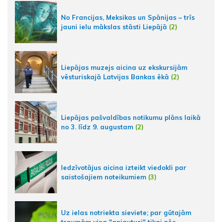
No Francijas, Meksikas un Spānijas – trīs
jauni ielu mākslas stāsti Liepājā
(2)
Liepājas muzejs aicina uz ekskursijām
vēsturiskajā Latvijas Bankas ēkā
(2)
Liepājas pašvaldības notikumu plāns laikā
no 3. līdz 9. augustam
(2)
Iedzīvotājus aicina izteikt viedokli par
saistošajiem noteikumiem
(3)
Uz ielas notriekta sieviete; par gūtajām