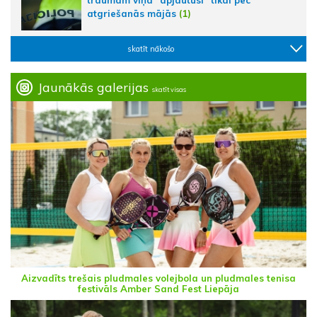
traumām viņa "apjautusi" tikai pēc
atgriešanās mājās
(1)
skatīt nākošo
Jaunākās galerijas
skatīt visas
Aizvadīts trešais pludmales volejbola un pludmales tenisa
festivāls Amber Sand Fest Liepāja