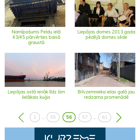
Namīpašums Peldu ielā
Liepājas domes 2013.gada
43/45 pārvērties baisā
pēdējā domes sēde
graustā
Liepājas ostā ienāk līdz šim
Brīvzemnieka ielas galā jau
lielākais kuģis
redzama promenādē
1
55
56
57
61
...
...