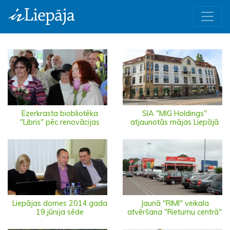
Ezerkrasta biobliotēka
SIA "MIG Holdings"
"Libris" pēc renovācijas
atjaunotās mājas Liepājā
Liepājas domes 2014.gada
Jaunā "RIMI" veikala
19.jūnija sēde
atvēršana "Rietumu centrā"