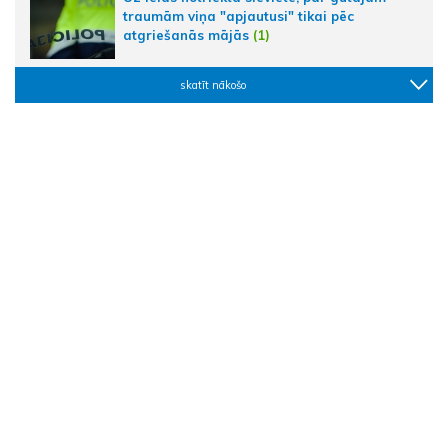
traumām viņa "apjautusi" tikai pēc
atgriešanās mājās
(1)
skatīt nākošo