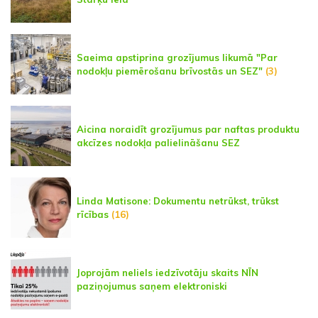
Saeima apstiprina grozījumus likumā "Par
nodokļu piemērošanu brīvostās un SEZ"
(3)
Aicina noraidīt grozījumus par naftas produktu
akcīzes nodokļa palielināšanu SEZ
Linda Matisone: Dokumentu netrūkst, trūkst
rīcības
(16)
Joprojām neliels iedzīvotāju skaits NĪN
paziņojumus saņem elektroniski