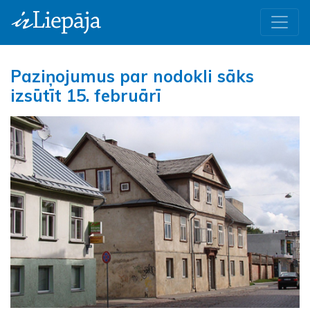
Paziņojumus par nodokli sāks
izsūtīt 15. februārī