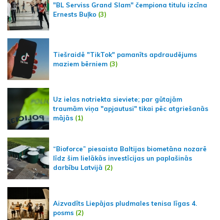
"BL Serviss Grand Slam" čempiona titulu izcīna
Ernests Buļko
(3)
Tiešraidē "TikTok" pamanīts apdraudējums
maziem bērniem
(3)
Uz ielas notriekta sieviete; par gūtajām
traumām viņa "apjautusi" tikai pēc atgriešanās
mājās
(1)
“Bioforce” piesaista Baltijas biometāna nozarē
līdz šim lielākās investīcijas un paplašinās
darbību Latvijā
(2)
Aizvadīts Liepājas pludmales tenisa līgas 4.
posms
(2)