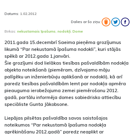
Datums:
1.02.2012
Dalies ar šo ziņu:
Birkas:
nekustamais īpašums
,
nodokļi
,
Dome
2011.gada 15.decembrī Saeima pieņēma grozījumus
likumā “Par nekustamā īpašuma nodokli”, kuri stājās
spēkā ar 2012.gada 1.janvāri.
Šie grozījumi dod lielākas tiesības pašvaldībām nodokļa
objekta noteikšanā (piemēram, dzīvojamo māju
palīgēku un inženierbūvju aplikšanā ar nodokli), kā arī
paredz tiesības pašvaldībām lemt par nodokļa apmēra
pieauguma ierobežojuma zemei piemērošanu 2012.
gadā, portālu informēja domes sabiedrisko attiecību
speciāliste Gunta Jākobsone.
Liepājas pilsētas pašvaldība savos saistošajos
noteikumos “Par nekustamā īpašuma nodokļa
aprēķināšanu 2012.gadā” paredz neaplikt ar