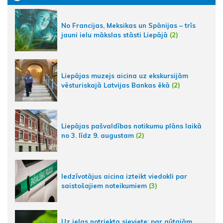
No Francijas, Meksikas un Spānijas – trīs
jauni ielu mākslas stāsti Liepājā
(2)
Liepājas muzejs aicina uz ekskursijām
vēsturiskajā Latvijas Bankas ēkā
(2)
Liepājas pašvaldības notikumu plāns laikā
no 3. līdz 9. augustam
(2)
Iedzīvotājus aicina izteikt viedokli par
saistošajiem noteikumiem
(3)
Uz ielas notriekta sieviete; par gūtajām