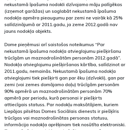
nekustamā īpašuma nodokli dzīvojamo māju palīgēkas
(izņemot garāžas) un saglabāt nekustamā īpašuma
nodokļa apmēra pieaugumu par zemi ne vairāk kā 25%
salīdzinājumā ar 2011.gadu, ja zeme 2012.gadā nav
jauns nodokļa objekts.
Dome pieņēmusi arī saistošos noteikumus “Par
nekustamā īpašuma nodokļa atvieglojumu piešķiršanu
trūcīgām un maznodrošinātām personām 2012.gadā”.
Nodokļa atvieglojumu piešķiršanas kārtība, salīdzinot ar
2011.gadu, nemainās. Nekustamā īpašuma nodokļa
atvieglojumi tiek piešķirti gan par ēku (dzīvokli), gan par
zemi (vai zemes domājamo daļu) trūcīgām personām
90% apmērā un maznodrošinātām personām 70%
apmērā par periodu, kurā personai ir piešķirts
attiecīgais statuss. Par nodokļu maksātājiem, kuriem
Liepājas pilsētas Domes Sociālais dienests ir piešķīris
trūcīgas vai maznodrošinātas personas statusu,
informācija nodokļa aprēķinam tiek nosūtīta elektroniski.