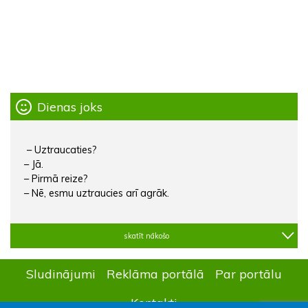
Dienas joks
– Uztraucaties?
– Jā.
– Pirmā reize?
– Nē, esmu uztraucies arī agrāk.
skatīt nākošo
Sludinājumi
Reklāma portālā
Par portālu
Kontakti