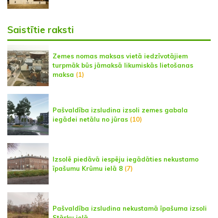
Saistītie raksti
Zemes nomas maksas vietā iedzīvotājiem
turpmāk būs jāmaksā likumiskās lietošanas
maksa
(1)
Pašvaldība izsludina izsoli zemes gabala
iegādei netālu no jūras
(10)
Izsolē piedāvā iespēju iegādāties nekustamo
īpašumu Krūmu ielā 8
(7)
Pašvaldība izsludina nekustamā īpašuma izsoli
Stārķu ielā