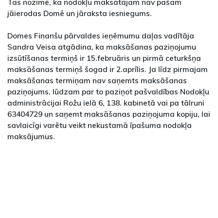
Tas nozīmē, ka nodokļu maksātājam nav pašam
jāierodas Domē un jāraksta iesniegums.
Domes Finanšu pārvaldes ieņēmumu daļas vadītāja
Sandra Veisa atgādina, ka maksāšanas paziņojumu
izsūtīšanas termiņš ir 15.februāris un pirmā ceturkšņa
maksāšanas termiņš šogad ir 2.aprīlis. Ja līdz pirmajam
maksāšanas termiņam nav saņemts maksāšanas
paziņojums, lūdzam par to paziņot pašvaldības Nodokļu
administrācijai Rožu ielā 6, 138. kabinetā vai pa tālruni
63404729 un saņemt maksāšanas paziņojuma kopiju, lai
savlaicīgi varētu veikt nekustamā īpašuma nodokļa
maksājumus.