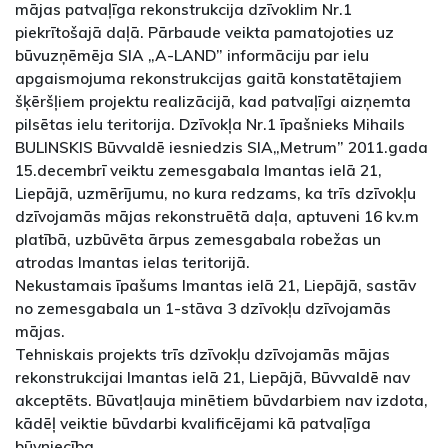
mājas patvaļīga rekonstrukcija dzīvoklim Nr.1
piekrītošajā daļā. Pārbaude veikta pamatojoties uz
būvuzņēmēja SIA „A-LAND” informāciju par ielu
apgaismojuma rekonstrukcijas gaitā konstatētajiem
šķēršļiem projektu realizācijā, kad patvaļīgi aizņemta
pilsētas ielu teritorija. Dzīvokļa Nr.1 īpašnieks Mihails
BULINSKIS Būvvaldē iesniedzis SIA„Metrum” 2011.gada
15.decembrī veiktu zemesgabala Imantas ielā 21,
Liepājā, uzmērījumu, no kura redzams, ka trīs dzīvokļu
dzīvojamās mājas rekonstruētā daļa, aptuveni 16 kv.m
platībā, uzbūvēta ārpus zemesgabala robežas un
atrodas Imantas ielas teritorijā.
Nekustamais īpašums Imantas ielā 21, Liepājā, sastāv
no zemesgabala un 1-stāva 3 dzīvokļu dzīvojamās
mājas.
Tehniskais projekts trīs dzīvokļu dzīvojamās mājas
rekonstrukcijai Imantas ielā 21, Liepājā, Būvvaldē nav
akceptēts. Būvatļauja minētiem būvdarbiem nav izdota,
kādēļ veiktie būvdarbi kvalificējami kā patvaļīga
būvniecība.