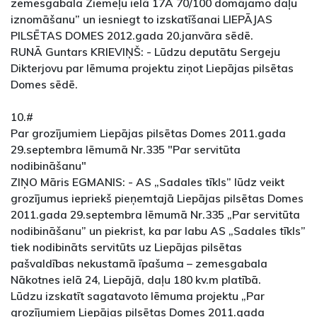
zemesgabala Ziemeļu ielā 17A 70/100 domājamo daļu
iznomāšanu” un iesniegt to izskatīšanai LIEPĀJAS
PILSĒTAS DOMES 2012.gada 20.janvāra sēdē.
RUNĀ Guntars KRIEVIŅŠ: - Lūdzu deputātu Sergeju
Dikterjovu par lēmuma projektu ziņot Liepājas pilsētas
Domes sēdē.
10.#
Par grozījumiem Liepājas pilsētas Domes 2011.gada
29.septembra lēmumā Nr.335 "Par servitūta
nodibināšanu"
ZIŅO Māris EGMANIS: - AS „Sadales tīkls” lūdz veikt
grozījumus iepriekš pieņemtajā Liepājas pilsētas Domes
2011.gada 29.septembra lēmumā Nr.335 „Par servitūta
nodibināšanu” un piekrist, ka par labu AS „Sadales tīkls”
tiek nodibināts servitūts uz Liepājas pilsētas
pašvaldības nekustamā īpašuma – zemesgabala
Nākotnes ielā 24, Liepājā, daļu 180 kv.m platībā.
Lūdzu izskatīt sagatavoto lēmuma projektu „Par
grozījumiem Liepājas pilsētas Domes 2011.gada