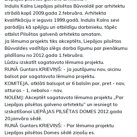
Indulis Kalns Liepājas pilsētas Būvvaldē par arhitektu
strādā kopš 2009.gada 2.februāra. Arhitekta
kvalifikāciju ir ieguvis 1999.gadā. Indulis Kalns sevi
parādījis kā spējīgu un atbildīgu darbinieku, tāpēc
atbilst Pilsētas galvenā arhitekta amatam.
Ja lēmuma projekts tiks akceptēts, Liepājas pilsētas
Būvvaldes vadītāja slēgs darba līgumu par pienākumu
pildīšanu no 2012.gada 1.februāra.
Lūdzu izskatīt sagatavoto lēmuma projektu.
RUNĀ Guntars KRIEVIŅŠ: - Ja jautājumu nav, aicinu
balsot par sagatavoto lēmuma projektu.
KOMITEJA, atklāti balsojot ar 6 balsīm par, pret - nav,
atturas - 1, nebalso - nav,
NOLEMJ: Akceptēt sagatavoto lēmuma projektu „Par
Liepājas pilsētas galveno arhitektu” un iesniegt to
izskatīšanai LIEPĀJAS PILSĒTAS DOMES 2012.gada
20.janvāra sēdē.
RUNĀ Guntars KRIEVIŅŠ: - Par lēmuma projektu
Liepājas pilsētas Domes sēdē ziņošu es.