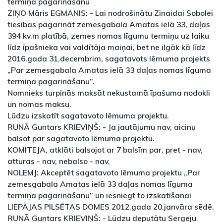
termiņa pagarināšanu
ZIŅO Māris EGMANIS: - Lai nodrošinātu Zinaidai Sobolei
tiesības pagarināt zemesgabala Amatas ielā 33, daļas
394 kv.m platībā, zemes nomas līgumu termiņu uz laiku
līdz īpašnieka vai valdītāja maiņai, bet ne ilgāk kā līdz
2016.gada 31.decembrim, sagatavots lēmuma projekts
„Par zemesgabala Amatas ielā 33 daļas nomas līguma
termiņa pagarināšanu”.
Nomnieks turpinās maksāt nekustamā īpašuma nodokli
un nomas maksu.
Lūdzu izskatīt sagatavoto lēmuma projektu.
RUNĀ Guntars KRIEVIŅŠ: - Ja jautājumu nav, aicinu
balsot par sagatavoto lēmuma projektu.
KOMITEJA, atklāti balsojot ar 7 balsīm par, pret - nav,
atturas - nav, nebalso - nav,
NOLEMJ: Akceptēt sagatavoto lēmuma projektu „Par
zemesgabala Amatas ielā 33 daļas nomas līguma
termiņa pagarināšanu” un iesniegt to izskatīšanai
LIEPĀJAS PILSĒTAS DOMES 2012.gada 20.janvāra sēdē.
RUNĀ Guntars KRIEVIŅŠ: - Lūdzu deputātu Sergeju