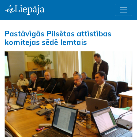
Pastāvīgās Pilsētas attīstības
komitejas sēdē lemtais