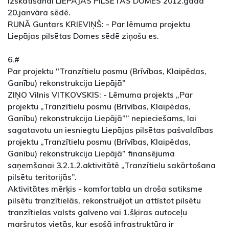
izskatīšanai LIEPĀJAS PILSĒTAS DOMES 2012.gada
20.janvāra sēdē.
RUNĀ Guntars KRIEVIŅŠ: - Par lēmuma projektu
Liepājas pilsētas Domes sēdē ziņošu es.
6.#
Par projektu "Tranzītielu posmu (Brīvības, Klaipēdas,
Ganību) rekonstrukcija Liepājā"
ZIŅO Vilnis VITKOVSKIS: - Lēmuma projekts „Par
projektu „Tranzītielu posmu (Brīvības, Klaipēdas,
Ganību) rekonstrukcija Liepājā”” nepieciešams, lai
sagatavotu un iesniegtu Liepājas pilsētas pašvaldības
projektu „Tranzītielu posmu (Brīvības, Klaipēdas,
Ganību) rekonstrukcija Liepājā” finansējuma
saņemšanai 3.2.1.2.aktivitātē „Tranzītielu sakārtošana
pilsētu teritorijās”.
Aktivitātes mērķis - komfortabla un droša satiksme
pilsētu tranzītielās, rekonstruējot un attīstot pilsētu
tranzītielas valsts galveno vai 1.šķiras autoceļu
maršrutos vietās, kur esošā infrastruktūra ir