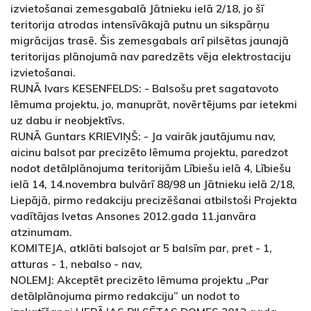
izvietošanai zemesgabalā Jātnieku ielā 2/18, jo šī
teritorija atrodas intensīvākajā putnu un sikspārņu
migrācijas trasē. Šis zemesgabals arī pilsētas jaunajā
teritorijas plānojumā nav paredzēts vēja elektrostaciju
izvietošanai.
RUNĀ Ivars KESENFELDS: - Balsošu pret sagatavoto
lēmuma projektu, jo, manuprāt, novērtējums par ietekmi
uz dabu ir neobjektīvs.
RUNĀ Guntars KRIEVIŅŠ: - Ja vairāk jautājumu nav,
aicinu balsot par precizēto lēmuma projektu, paredzot
nodot detālplānojuma teritorijām Lībiešu ielā 4, Lībiešu
ielā 14, 14.novembra bulvārī 88/98 un Jātnieku ielā 2/18,
Liepājā, pirmo redakciju precizēšanai atbilstoši Projekta
vadītājas Ivetas Ansones 2012.gada 11.janvāra
atzinumam.
KOMITEJA, atklāti balsojot ar 5 balsīm par, pret - 1,
atturas - 1, nebalso - nav,
NOLEMJ: Akceptēt precizēto lēmuma projektu „Par
detālplānojuma pirmo redakciju” un nodot to