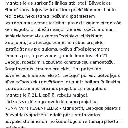
Imantas ielas sarkanās līnijas atbilstoši Būvvaldes
Plānošanas daļas izstrādātam priekšlikumam. Lai to
realizētu, nekustamā īpašuma īpašniekiem
izstrādājams zemes ierīcības projekts viņiem piederošā
zemesgabala robežu maiņai. Zemes robežu maiņai ir
nepieciešama visu zemes īpašnieku piekrišana.
Gadījumā, ja attiecīgu zemes ierīcības projektu
izstrādāt nav pieļaujams, pašvaldībai pieņemams
lēmums par, ārpus zemesgabala Imantas ielā 21,
Liepājā, robežām, uzbūvēto konstrukciju demontāžu.
Sagatavotais lēmuma projekts „Par patvaļīgo
būvniecību Imantas ielā 21, Liepājā” paredz patvaļīgās
būvniecības seku novēršanai atļaut Mihailam Bulinskim
izstrādāt zemes ierīcības projektu zemesgabala
Imantas ielā 21, Liepājā, robežu maiņai.
Lūdzu izskatīt sagatavoto lēmuma projektu.
RUNĀ Ivars KESENFELDS: - Manuprāt, Liepājas pilsētas
Būvvaldei vajadzētu iedalīt pāris štata vietas
būvpolicistu amatam, jo šādu žogu un situāciju pilsētā ir
ļoti daudz.