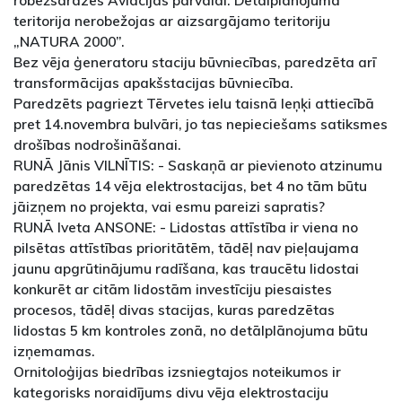
teritorija nerobežojas ar aizsargājamo teritoriju
„NATURA 2000”.
Bez vēja ģeneratoru staciju būvniecības, paredzēta arī
transformācijas apakšstacijas būvniecība.
Paredzēts pagriezt Tērvetes ielu taisnā leņķi attiecībā
pret 14.novembra bulvāri, jo tas nepieciešams satiksmes
drošības nodrošināšanai.
RUNĀ Jānis VILNĪTIS: - Saskaņā ar pievienoto atzinumu
paredzētas 14 vēja elektrostacijas, bet 4 no tām būtu
jāizņem no projekta, vai esmu pareizi sapratis?
RUNĀ Iveta ANSONE: - Lidostas attīstība ir viena no
pilsētas attīstības prioritātēm, tādēļ nav pieļaujama
jaunu apgrūtinājumu radīšana, kas traucētu lidostai
konkurēt ar citām lidostām investīciju piesaistes
procesos, tādēļ divas stacijas, kuras paredzētas
lidostas 5 km kontroles zonā, no detālplānojuma būtu
izņemamas.
Ornitoloģijas biedrības izsniegtajos noteikumos ir
kategorisks noraidījums divu vēja elektrostaciju