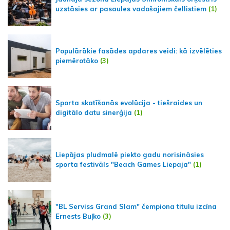
uzstāsies ar pasaules vadošajiem čellistiem
(1)
Populārākie fasādes apdares veidi: kā izvēlēties
piemērotāko
(3)
Sporta skatīšanās evolūcija - tiešraides un
digitālo datu sinerģija
(1)
Liepājas pludmalē piekto gadu norisināsies
sporta festivāls "Beach Games Liepaja"
(1)
"BL Serviss Grand Slam" čempiona titulu izcīna
Ernests Buļko
(3)