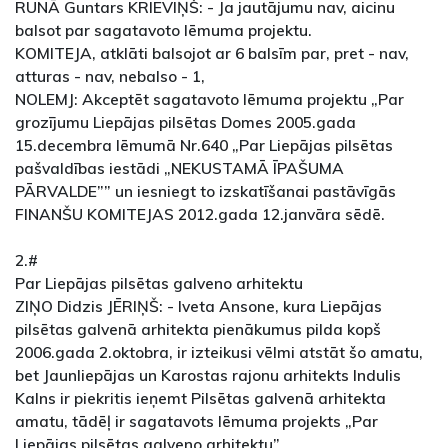
RUNĀ Guntars KRIEVIŅŠ: - Ja jautājumu nav, aicinu
balsot par sagatavoto lēmuma projektu.
KOMITEJA, atklāti balsojot ar 6 balsīm par, pret - nav,
atturas - nav, nebalso - 1,
NOLEMJ: Akceptēt sagatavoto lēmuma projektu „Par
grozījumu Liepājas pilsētas Domes 2005.gada
15.decembra lēmumā Nr.640 „Par Liepājas pilsētas
pašvaldības iestādi „NEKUSTAMĀ ĪPAŠUMA
PĀRVALDE”” un iesniegt to izskatīšanai pastāvīgās
FINANŠU KOMITEJAS 2012.gada 12.janvāra sēdē.
2.#
Par Liepājas pilsētas galveno arhitektu
ZIŅO Didzis JĒRIŅŠ: - Iveta Ansone, kura Liepājas
pilsētas galvenā arhitekta pienākumus pilda kopš
2006.gada 2.oktobra, ir izteikusi vēlmi atstāt šo amatu,
bet Jaunliepājas un Karostas rajonu arhitekts Indulis
Kalns ir piekritis ieņemt Pilsētas galvenā arhitekta
amatu, tādēļ ir sagatavots lēmuma projekts „Par
Liepājas pilsētas galveno arhitektu”.