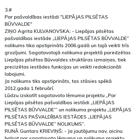
3.#
Par pašvaldības iestādi "LIEPĀJAS PILSĒTAS
BŪVVALDE"
ZIŅO Agrita KULVANOVSKA: - Liepājas pilsētas
pašvaldības iestāde „LIEPĀJAS PILSĒTAS BŪVVALDE”
nolikums tika apstiprināts 2006.gadā un tajā veikti trīs
grozījumi. Sagatavotajā nolikuma projektā paredzētas
Liepājas pilsētas Būvvaldes struktūras izmaiņas, tiek
precizētas iestādes funkcijas un veikti redakcionāli
labojumi.
Ja nolikums tiks apstiprināts, tas stāsies spēkā
2012.gada 1.februārī.
Lūdzu izskatīt sagatavoto lēmuma projektu „Par
Liepājas pilsētas pašvaldības iestādi „LIEPĀJAS
PILSĒTAS BŪVVALDE’” un nolikuma projektu „LIEPĀJAS
PILSĒTAS PAŠVALDĪBAS IESTĀDES „LIEPĀJAS
PILSĒTAS BŪVVALDE” NOLIKUMS”.
RUNĀ Guntars KRIEVIŅŠ: - Ja jautājumu nav, aicinu
balsot par sagatavoto lēmuma un nolikuma projektu.