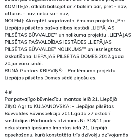
KOMITEJA, atklāti balsojot ar 7 balsīm par, pret - nav,
atturas - nav, nebalso - nav,
NOLEMJ: Akceptēt sagatavoto lēmuma projektu „Par
Liepājas pilsētas pašvaldības iestādi „LIEPĀJAS
PILSĒTAS BŪVVALDE’” un nolikuma projektu „LIEPĀJAS
PILSĒTAS PAŠVALDĪBAS IESTĀDES „LIEPĀJAS
PILSĒTAS BŪVVALDE” NOLIKUMS”” un iesniegt tos
izskatīšanai LIEPĀJAS PILSĒTAS DOMES 2012.gada
20.janvāra sēdē.
RUNĀ Guntars KRIEVIŅŠ: - Par lēmuma projektu
Liepājas pilsētas Domes sēdē ziņošu es.
4.#
Par patvaļīgo būvniecību Imantas ielā 21, Liepājā
ZIŅO Agrita KULVANOVSKA: - Liepājas pilsētas
Būvvaldes Būvinspekcija 2011.gada 27.oktobrī
sastādījusi Pārbaudes atzinums Nr.318/11 par
nekustamā īpašuma Imantas ielā 21, Liepājā,
apsekošanu, kurā konstatēta trīs dzīvokļu dzīvojamās