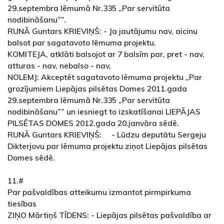
29.septembra lēmumā Nr.335 „Par servitūta
nodibināšanu””.
RUNĀ Guntars KRIEVIŅŠ: - Ja jautājumu nav, aicinu
balsot par sagatavoto lēmuma projektu.
KOMITEJA, atklāti balsojot ar 7 balsīm par, pret - nav,
atturas - nav, nebalso - nav,
NOLEMJ: Akceptēt sagatavoto lēmuma projektu „Par
grozījumiem Liepājas pilsētas Domes 2011.gada
29.septembra lēmumā Nr.335 „Par servitūta
nodibināšanu”” un iesniegt to izskatīšanai LIEPĀJAS
PILSĒTAS DOMES 2012.gada 20.janvāra sēdē.
RUNĀ Guntars KRIEVIŅŠ: - Lūdzu deputātu Sergeju
Dikterjovu par lēmuma projektu ziņot Liepājas pilsētas
Domes sēdē.
11.#
Par pašvaldības atteikumu izmantot pirmpirkuma
tiesības
ZIŅO Mārtiņš TĪDENS: - Liepājas pilsētas pašvaldība ar