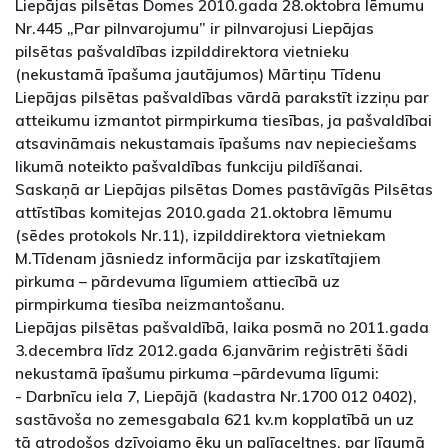
Liepājas pilsētas Domes 2010.gada 28.oktobra lēmumu
Nr.445 „Par pilnvarojumu” ir pilnvarojusi Liepājas
pilsētas pašvaldības izpilddirektora vietnieku
(nekustamā īpašuma jautājumos) Mārtiņu Tīdenu
Liepājas pilsētas pašvaldības vārdā parakstīt izziņu par
atteikumu izmantot pirmpirkuma tiesības, ja pašvaldībai
atsavināmais nekustamais īpašums nav nepieciešams
likumā noteikto pašvaldības funkciju pildīšanai.
Saskaņā ar Liepājas pilsētas Domes pastāvīgās Pilsētas
attīstības komitejas 2010.gada 21.oktobra lēmumu
(sēdes protokols Nr.11), izpilddirektora vietniekam
M.Tīdenam jāsniedz informācija par izskatītajiem
pirkuma – pārdevuma līgumiem attiecībā uz
pirmpirkuma tiesība neizmantošanu.
Liepājas pilsētas pašvaldībā, laika posmā no 2011.gada
3.decembra līdz 2012.gada 6.janvārim reģistrēti šādi
nekustamā īpašumu pirkuma –pārdevuma līgumi:
- Darbnīcu iela 7, Liepājā (kadastra Nr.1700 012 0402),
sastāvoša no zemesgabala 621 kv.m kopplatībā un uz
tā atrodošos dzīvojamo ēku un palīgceltnes, par līgumā