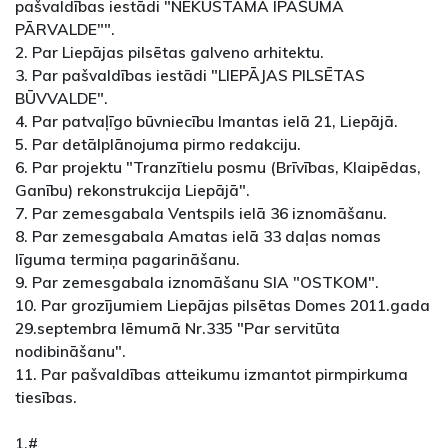
pašvaldības iestādi "NEKUSTAMĀ ĪPAŠUMA
PĀRVALDE"".
2. Par Liepājas pilsētas galveno arhitektu.
3. Par pašvaldības iestādi "LIEPĀJAS PILSĒTAS
BŪVVALDE".
4. Par patvaļīgo būvniecību Imantas ielā 21, Liepājā.
5. Par detālplānojuma pirmo redakciju.
6. Par projektu "Tranzītielu posmu (Brīvības, Klaipēdas,
Ganību) rekonstrukcija Liepājā".
7. Par zemesgabala Ventspils ielā 36 iznomāšanu.
8. Par zemesgabala Amatas ielā 33 daļas nomas
līguma termiņa pagarināšanu.
9. Par zemesgabala iznomāšanu SIA "OSTKOM".
10. Par grozījumiem Liepājas pilsētas Domes 2011.gada
29.septembra lēmumā Nr.335 "Par servitūta
nodibināšanu".
11. Par pašvaldības atteikumu izmantot pirmpirkuma
tiesības.
1.#