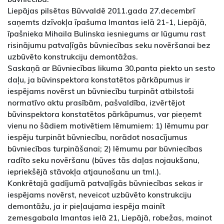
Liepājas pilsētas Būvvaldē 2011.gada 27.decembrī
saņemts dzīvokļa īpašuma Imantas ielā 21-1, Liepājā,
īpašnieka Mihaila Bulinska iesniegums ar lūgumu rast
risinājumu patvaļīgās būvniecības seku novēršanai bez
uzbūvēto konstrukciju demontāžas.
Saskaņā ar Būvniecības likuma 30.panta piekto un sesto
daļu, ja būvinspektora konstatētos pārkāpumus ir
iespējams novērst un būvniecību turpināt atbilstoši
normatīvo aktu prasībām, pašvaldība, izvērtējot
būvinspektora konstatētos pārkāpumus, var pieņemt
vienu no šādiem motivētiem lēmumiem: 1) lēmumu par
iespēju turpināt būvniecību, norādot nosacījumus
būvniecības turpināšanai; 2) lēmumu par būvniecības
radīto seku novēršanu (būves tās daļas nojaukšanu,
iepriekšējā stāvokļa atjaunošanu un tml.).
Konkrētajā gadījumā patvaļīgās būvniecības sekas ir
iespējams novērst, neveicot uzbūvēto konstrukciju
demontāžu, ja ir pieļaujama iespēja mainīt
zemesgabala Imantas ielā 21, Liepājā, robežas, mainot