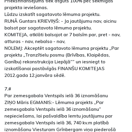
Priekšfinansējums tiek atgūts 100% pēc sekmīgas
projekta ieviešanas.
Lūdzu izskatīt sagatavoto lēmuma projektu.
RUNĀ Guntars KRIEVIŅŠ: - Ja jautājumu nav, aicinu
balsot par sagatavoto lēmuma projektu.
KOMITEJA, atklāti balsojot ar 7 balsīm par, pret - nav,
atturas - nav, nebalso - nav,
NOLEMJ: Akceptēt sagatavoto lēmuma projektu „Par
projektu „Tranzītielu posmu (Brīvības, Klaipēdas,
Ganību) rekonstrukcija Liepājā”” un iesniegt to
izskatīšanai pastāvīgās FINANŠU KOMITEJAS
2012.gada 12.janvāra sēdē.
7.#
Par zemesgabala Ventspils ielā 36 iznomāšanu
ZIŅO Māris EGMANIS:- Lēmuma projekts „Par
zemesgabala Ventspils ielā 36 iznomāšanu”
nepieciešams, lai pašvaldība lemtu jautājumu par
zemesgabala Ventspils ielā 36, 740 kv.m platībā
iznomāšanu Viesturam Grīnbergam viņa piederošā