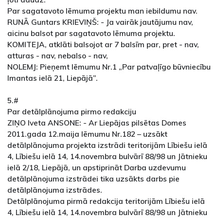
Par sagatavoto lēmuma projektu man iebildumu nav.
RUNĀ Guntars KRIEVIŅŠ: - Ja vairāk jautājumu nav,
aicinu balsot par sagatavoto lēmuma projektu.
KOMITEJA, atklāti balsojot ar 7 balsīm par, pret - nav,
atturas - nav, nebalso - nav,
NOLEMJ: Pieņemt lēmumu Nr.1 „Par patvaļīgo būvniecību
Imantas ielā 21, Liepājā”.
5.#
Par detālplānojuma pirmo redakciju
ZIŅO Iveta ANSONE: - Ar Liepājas pilsētas Domes
2011.gada 12.maija lēmumu Nr.182 – uzsākt
detālplānojuma projekta izstrādi teritorijām Lībiešu ielā
4, Lībiešu ielā 14, 14.novembra bulvārī 88/98 un Jātnieku
ielā 2/18, Liepājā, un apstiprināt Darba uzdevumu
detālplānojuma izstrādei tika uzsākts darbs pie
detālplānojuma izstrādes.
Detālplānojuma pirmā redakcija teritorijām Lībiešu ielā
4, Lībiešu ielā 14, 14.novembra bulvārī 88/98 un Jātnieku