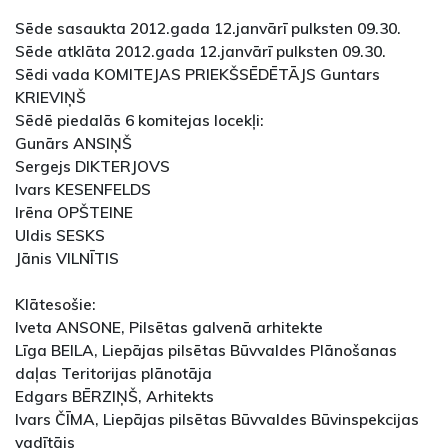
Sēde sasaukta 2012.gada 12.janvārī pulksten 09.30.
Sēde atklāta 2012.gada 12.janvārī pulksten 09.30.
Sēdi vada KOMITEJAS PRIEKŠSĒDĒTĀJS Guntars
KRIEVIŅŠ
Sēdē piedalās 6 komitejas locekļi:
Gunārs ANSIŅŠ
Sergejs DIKTERJOVS
Ivars KESENFELDS
Irēna OPŠTEINE
Uldis SESKS
Jānis VILNĪTIS
Klātesošie:
Iveta ANSONE, Pilsētas galvenā arhitekte
Līga BEILA, Liepājas pilsētas Būvvaldes Plānošanas
daļas Teritorijas plānotāja
Edgars BĒRZIŅŠ, Arhitekts
Ivars ČĪMA, Liepājas pilsētas Būvvaldes Būvinspekcijas
vadītājs