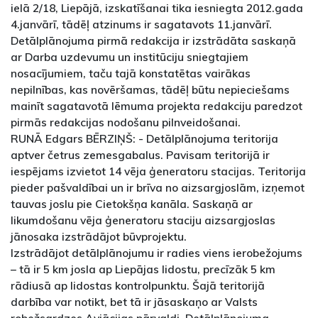
ielā 2/18, Liepājā, izskatīšanai tika iesniegta 2012.gada
4.janvārī, tādēļ atzinums ir sagatavots 11.janvārī.
Detālplānojuma pirmā redakcija ir izstrādāta saskaņā
ar Darba uzdevumu un institūciju sniegtajiem
nosacījumiem, taču tajā konstatētas vairākas
nepilnības, kas novēršamas, tādēļ būtu nepieciešams
mainīt sagatavotā lēmuma projekta redakciju paredzot
pirmās redakcijas nodošanu pilnveidošanai.
RUNĀ Edgars BĒRZIŅŠ: - Detālplānojuma teritorija
aptver četrus zemesgabalus. Pavisam teritorijā ir
iespējams izvietot 14 vēja ģeneratoru stacijas. Teritorija
pieder pašvaldībai un ir brīva no aizsargjoslām, izņemot
tauvas joslu pie Cietokšņa kanāla. Saskaņā ar
likumdošanu vēja ģeneratoru staciju aizsargjoslas
jānosaka izstrādājot būvprojektu.
Izstrādājot detālplānojumu ir radies viens ierobežojums
– tā ir 5 km josla ap Liepājas lidostu, precīzāk 5 km
rādiusā ap lidostas kontrolpunktu. Šajā teritorijā
darbība var notikt, bet tā ir jāsaskaņo ar Valsts
robežsardzes Aviācijas pārvaldi. Detālplānojuma