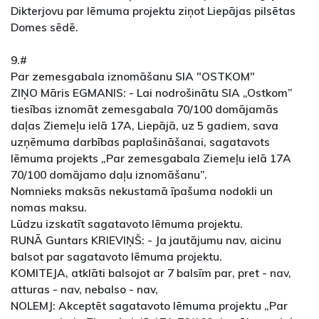
Dikterjovu par lēmuma projektu ziņot Liepājas pilsētas
Domes sēdē.
9.#
Par zemesgabala iznomāšanu SIA "OSTKOM"
ZIŅO Māris EGMANIS: - Lai nodrošinātu SIA „Ostkom”
tiesības iznomāt zemesgabala 70/100 domājamās
daļas Ziemeļu ielā 17A, Liepājā, uz 5 gadiem, sava
uzņēmuma darbības paplašināšanai, sagatavots
lēmuma projekts „Par zemesgabala Ziemeļu ielā 17A
70/100 domājamo daļu iznomāšanu”.
Nomnieks maksās nekustamā īpašuma nodokli un
nomas maksu.
Lūdzu izskatīt sagatavoto lēmuma projektu.
RUNĀ Guntars KRIEVIŅŠ: - Ja jautājumu nav, aicinu
balsot par sagatavoto lēmuma projektu.
KOMITEJA, atklāti balsojot ar 7 balsīm par, pret - nav,
atturas - nav, nebalso - nav,
NOLEMJ: Akceptēt sagatavoto lēmuma projektu „Par