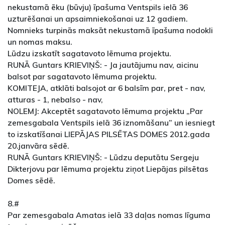
nekustamā ēku (būvju) īpašuma Ventspils ielā 36
uzturēšanai un apsaimniekošanai uz 12 gadiem.
Nomnieks turpinās maksāt nekustamā īpašuma nodokli
un nomas maksu.
Lūdzu izskatīt sagatavoto lēmuma projektu.
RUNĀ Guntars KRIEVIŅŠ: - Ja jautājumu nav, aicinu
balsot par sagatavoto lēmuma projektu.
KOMITEJA, atklāti balsojot ar 6 balsīm par, pret - nav,
atturas - 1, nebalso - nav,
NOLEMJ: Akceptēt sagatavoto lēmuma projektu „Par
zemesgabala Ventspils ielā 36 iznomāšanu” un iesniegt
to izskatīšanai LIEPĀJAS PILSĒTAS DOMES 2012.gada
20.janvāra sēdē.
RUNĀ Guntars KRIEVIŅŠ: - Lūdzu deputātu Sergeju
Dikterjovu par lēmuma projektu ziņot Liepājas pilsētas
Domes sēdē.
8.#
Par zemesgabala Amatas ielā 33 daļas nomas līguma