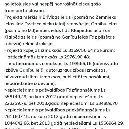
nolietojusies vai nespēj nodrošināt pieaugošo
transporta plūsmu.
Projekta mērķis ir Brīvības ielas (posmā no Zemnieku
ielas līdz Dzelzceļnieku ielai) renovācija, Ganību ielas
(posmā no M.Ķempes ielas līdz Klaipēdas ielai) un
Klaipēdas ielas (posmā no Ganību ielas līdz pilsētas
robežai) rekonstrukcija.
Projekta kopējās izmaksas Ls 3169756,64 no kurām:
- attiecināmās izmaksās Ls 2976190,48;
- neattiecināmās izmaksas Ls 193566,16 (ūdensvada
izbūve Ganību ielā, autoruzraudzības izmaksas,
būvuzraudzības izmaksas, publicitātes pasākumi,
neparedzētie izdevumi).
Nepieciešamais pašvaldības līdzfinansējums Ls
558149,49, no kura 2012.gadā nepieciešami Ls
223259,79, bet 2013.gadā nepieciešami Ls 334889,70.
Nepieciešamais pašvaldības priekšfinansējums Ls
2611607,15, no kura 2012.gadā nepieciešami Ls
1044642,86, bet 2013.gadā nepieciešami Ls 1566964,29.