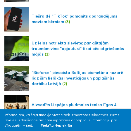
Tiešraidē "TikTok" pamanīts apdraudējums
maziem bērniem
(3)
Uz ielas notriekta sieviete; par gūtajām
traumām viņa "apjautusi" tikai pēc atgriešanās
mājās
(1)
“Bioforce” piesaista Baltijas biometāna nozarē
līdz šim lielākās investīcijas un paplašinās
darbību Latvijā
(2)
Aizvadīts Liepājas pludmales tenisa līgas 4.
posms
(2)
Informējam, ka šajā tīmekļa vietnē tiek izmantotas sīkdatnes. Pirms
izvēles izdarīšanas aicinām iepazīties ar papildus informāciju par
sīkdatnēm –
šeit.
Piekrītu
Nepiekrītu