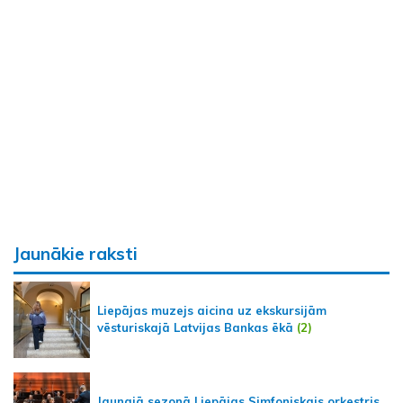
Jaunākie raksti
Liepājas muzejs aicina uz ekskursijām
vēsturiskajā Latvijas Bankas ēkā
(2)
Jaunajā sezonā Liepājas Simfoniskais orķestris