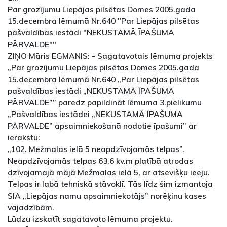
Par grozījumu Liepājas pilsētas Domes 2005.gada
15.decembra lēmumā Nr.640 "Par Liepājas pilsētas
pašvaldības iestādi "NEKUSTAMĀ ĪPAŠUMA
PĀRVALDE""
ZIŅO Māris EGMANIS: - Sagatavotais lēmuma projekts
„Par grozījumu Liepājas pilsētas Domes 2005.gada
15.decembra lēmumā Nr.640 „Par Liepājas pilsētas
pašvaldības iestādi „NEKUSTAMĀ ĪPAŠUMA
PĀRVALDE”” paredz papildināt lēmuma 3.pielikumu
„Pašvaldības iestādei „NEKUSTAMĀ ĪPAŠUMA
PĀRVALDE” apsaimniekošanā nodotie īpašumi” ar
ierakstu:
„102. Mežmalas ielā 5 neapdzīvojamās telpas”.
Neapdzīvojamās telpas 63.6 kv.m platībā atrodas
dzīvojamajā mājā Mežmalas ielā 5, ar atsevišķu ieeju.
Telpas ir labā tehniskā stāvoklī. Tās līdz šim izmantoja
SIA „Liepājas namu apsaimniekotājs” norēķinu kases
vajadzībām.
Lūdzu izskatīt sagatavoto lēmuma projektu.