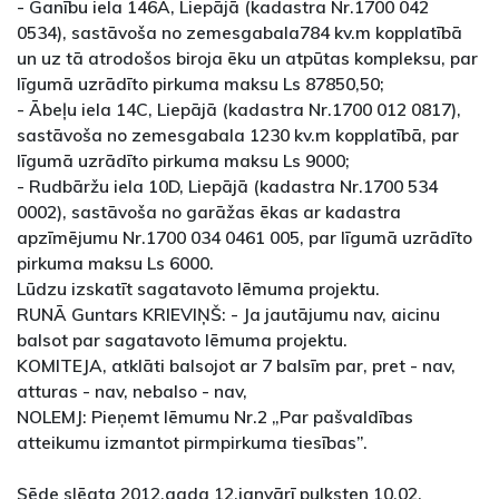
- Ganību iela 146A, Liepājā (kadastra Nr.1700 042
0534), sastāvoša no zemesgabala784 kv.m kopplatībā
un uz tā atrodošos biroja ēku un atpūtas kompleksu, par
līgumā uzrādīto pirkuma maksu Ls 87850,50;
- Ābeļu iela 14C, Liepājā (kadastra Nr.1700 012 0817),
sastāvoša no zemesgabala 1230 kv.m kopplatībā, par
līgumā uzrādīto pirkuma maksu Ls 9000;
- Rudbāržu iela 10D, Liepājā (kadastra Nr.1700 534
0002), sastāvoša no garāžas ēkas ar kadastra
apzīmējumu Nr.1700 034 0461 005, par līgumā uzrādīto
pirkuma maksu Ls 6000.
Lūdzu izskatīt sagatavoto lēmuma projektu.
RUNĀ Guntars KRIEVIŅŠ: - Ja jautājumu nav, aicinu
balsot par sagatavoto lēmuma projektu.
KOMITEJA, atklāti balsojot ar 7 balsīm par, pret - nav,
atturas - nav, nebalso - nav,
NOLEMJ: Pieņemt lēmumu Nr.2 „Par pašvaldības
atteikumu izmantot pirmpirkuma tiesības”.
Sēde slēgta 2012.gada 12.janvārī pulksten 10.02.