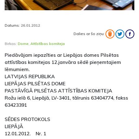
Datums:
26.01.2012
Dalies ar šo ziņu:
Birkas:
Dome
,
Attīstības komiteja
Piedāvājam iepazīties ar Liepājas domes Pilsētas
attīstības komitejas 12.janvāra sēdē pieņemtajiem
lēmumiem.
LATVIJAS REPUBLIKA
LIEPĀJAS PILSĒTAS DOME
PASTĀVĪGĀ PILSĒTAS ATTĪSTĪBAS KOMITEJA
Rožu ielā 6, Liepājā, LV-3401, tālrunis 63404774, fakss
63423391
SĒDES PROTOKOLS
LIEPĀJĀ
12.01.2012. Nr. 1