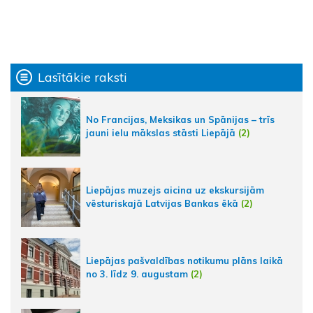
Lasītākie raksti
No Francijas, Meksikas un Spānijas – trīs
jauni ielu mākslas stāsti Liepājā
(2)
Liepājas muzejs aicina uz ekskursijām
vēsturiskajā Latvijas Bankas ēkā
(2)
Liepājas pašvaldības notikumu plāns laikā
no 3. līdz 9. augustam
(2)