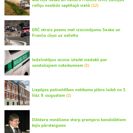
ralliju noslēdz septītajā vietā
(12)
ERČ otrais posms met izaicinājumu Seska un
Franča cīņai uz asfalta
Iedzīvotājus aicina izteikt viedokli par
saistošajiem noteikumiem
(3)
Liepājas pašvaldības notikumu plāns laikā no 3.
līdz 9. augustam
(2)
Dāldera minēšana starp premjera kandidātiem
bijis pārsteigums