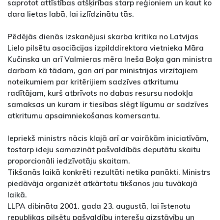
saprotot attīstības atšķirības starp reģioniem un kaut ko
dara lietas labā, lai izlīdzinātu tās.
Pēdējās dienās izskanējusi skarba kritika no Latvijas
Lielo pilsētu asociācijas izpilddirektora vietnieka Māra
Kučinska un arī Valmieras mēra Ineša Boķa gan ministra
darbam kā tādam, gan arī par ministrijas virzītajiem
noteikumiem par kritērijiem sadzīves atkritumu
radītājam, kurš atbrīvots no dabas resursu nodokļa
samaksas un kuram ir tiesības slēgt līgumu ar sadzīves
atkritumu apsaimniekošanas komersantu.
Iepriekš ministrs nācis klajā arī ar vairākām iniciatīvām,
tostarp ideju samazināt pašvaldībās deputātu skaitu
proporcionāli iedzīvotāju skaitam.
Tikšanās laikā konkrēti rezultāti netika panākti. Ministrs
piedāvāja organizēt atkārtotu tikšanos jau tuvākajā
laikā.
LLPA dibināta 2001. gada 23. augustā, lai īstenotu
republikas pilsētu pašvaldību interešu aizstāvību un