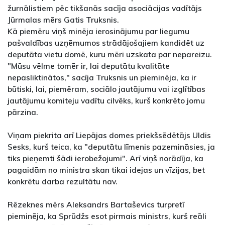
žurnālistiem pēc tikšanās sacīja asociācijas vadītājs
Jūrmalas mērs Gatis Truksnis.
Kā piemēru viņš minēja ierosinājumu par liegumu
pašvaldības uzņēmumos strādājošajiem kandidēt uz
deputāta vietu domē, kuru mēri uzskata par nepareizu.
"Mūsu vēlme tomēr ir, lai deputātu kvalitāte
nepasliktinātos," sacīja Truksnis un pieminēja, ka ir
būtiski, lai, piemēram, sociālo jautājumu vai izglītības
jautājumu komiteju vadītu cilvēks, kurš konkrēto jomu
pārzina.
Viņam piekrita arī Liepājas domes priekšsēdētājs Uldis
Sesks, kurš teica, ka "deputātu līmenis pazemināsies, ja
tiks pieņemti šādi ierobežojumi". Arī viņš norādīja, ka
pagaidām no ministra skan tikai idejas un vīzijas, bet
konkrētu darba rezultātu nav.
Rēzeknes mērs Aleksandrs Bartaševics turpretī
pieminēja, ka Sprūdžs esot pirmais ministrs, kurš reāli