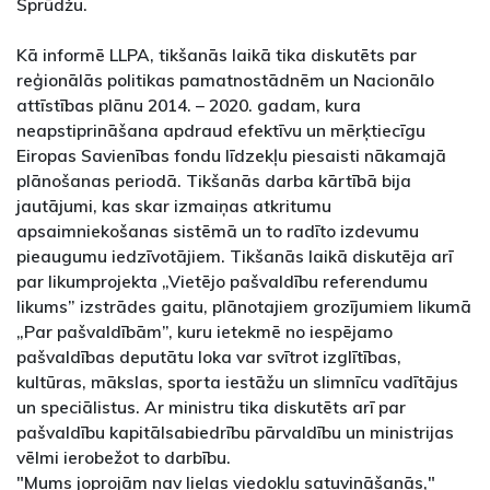
Sprūdžu.
Kā informē LLPA, tikšanās laikā tika diskutēts par
reģionālās politikas pamatnostādnēm un Nacionālo
attīstības plānu 2014. – 2020. gadam, kura
neapstiprināšana apdraud efektīvu un mērķtiecīgu
Eiropas Savienības fondu līdzekļu piesaisti nākamajā
plānošanas periodā. Tikšanās darba kārtībā bija
jautājumi, kas skar izmaiņas atkritumu
apsaimniekošanas sistēmā un to radīto izdevumu
pieaugumu iedzīvotājiem. Tikšanās laikā diskutēja arī
par likumprojekta „Vietējo pašvaldību referendumu
likums” izstrādes gaitu, plānotajiem grozījumiem likumā
„Par pašvaldībām”, kuru ietekmē no iespējamo
pašvaldības deputātu loka var svītrot izglītības,
kultūras, mākslas, sporta iestāžu un slimnīcu vadītājus
un speciālistus. Ar ministru tika diskutēts arī par
pašvaldību kapitālsabiedrību pārvaldību un ministrijas
vēlmi ierobežot to darbību.
"Mums joprojām nav lielas viedokļu satuvināšanās,"