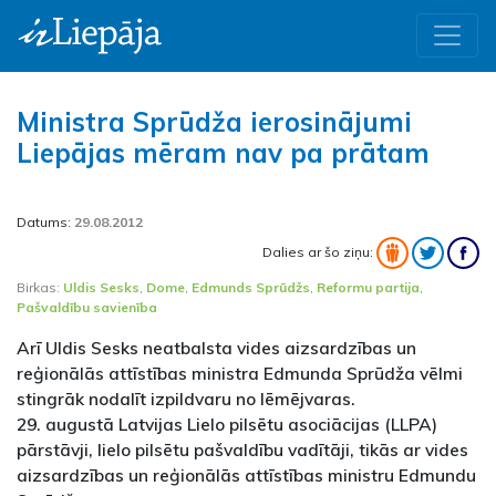
Ministra Sprūdža ierosinājumi
Liepājas mēram nav pa prātam
Datums:
29.08.2012
Dalies ar šo ziņu:
Birkas:
Uldis Sesks
,
Dome
,
Edmunds Sprūdžs
,
Reformu partija
,
Pašvaldību savienība
Arī Uldis Sesks neatbalsta vides aizsardzības un
reģionālās attīstības ministra Edmunda Sprūdža vēlmi
stingrāk nodalīt izpildvaru no lēmējvaras.
29. augustā Latvijas Lielo pilsētu asociācijas (LLPA)
pārstāvji, lielo pilsētu pašvaldību vadītāji, tikās ar vides
aizsardzības un reģionālās attīstības ministru Edmundu