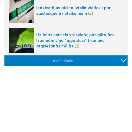
Iedzīvotājus aicina izteikt viedokli par
saistošajiem noteikumiem
(3)
Uz ielas notriekta sieviete; par gūtajām
traumām viņa "apjautusi" tikai pēc
atgriešanās mājās
(1)
skatīt nākošo