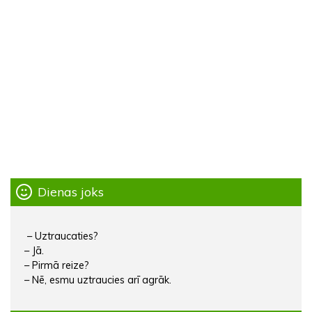
Dienas joks
– Uztraucaties?
– Jā.
– Pirmā reize?
– Nē, esmu uztraucies arī agrāk.