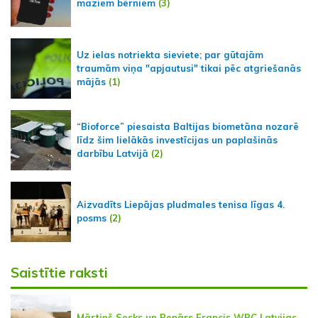
maziem bērniem
(3)
Uz ielas notriekta sieviete; par gūtajām
traumām viņa "apjautusi" tikai pēc atgriešanās
mājās
(1)
“Bioforce” piesaista Baltijas biometāna nozarē
līdz šim lielākās investīcijas un paplašinās
darbību Latvijā
(2)
Aizvadīts Liepājas pludmales tenisa līgas 4.
posms
(2)
Saistītie raksti
Mārtiņš Sesks un Renārs Francis WRC Latvijas