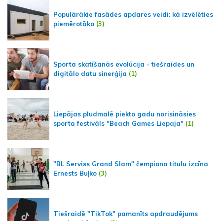
Populārākie fasādes apdares veidi: kā izvēlēties
piemērotāko
(3)
Sporta skatīšanās evolūcija - tiešraides un
digitālo datu sinerģija
(1)
Liepājas pludmalē piekto gadu norisināsies
sporta festivāls "Beach Games Liepaja"
(1)
"BL Serviss Grand Slam" čempiona titulu izcīna
Ernests Buļko
(3)
Tiešraidē "TikTok" pamanīts apdraudējums