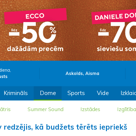
diena,
Askolds, Aisma
usts
Krimināls
Dome
Sports
Vide
Izklai
ātris
Summer Sound
Izstādes
Izglītīb
redzējis, kā budžets tērēts iepriekš