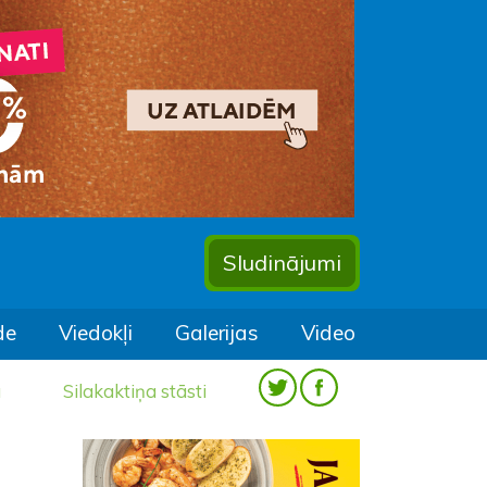
Sludinājumi
de
Viedokļi
Galerijas
Video
a
Silakaktiņa stāsti