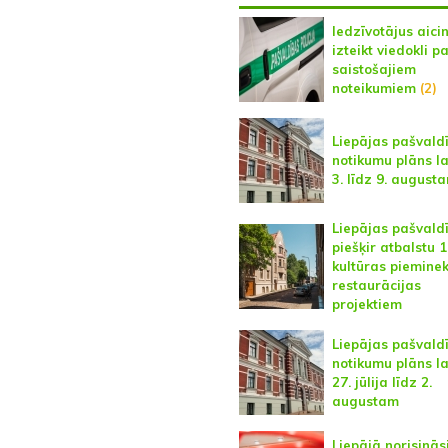
Iedzīvotājus aici
izteikt viedokli p
saistošajiem
noteikumiem
(2)
Liepājas pašvald
notikumu plāns l
3. līdz 9. august
Liepājas pašvald
piešķir atbalstu 
kultūras pieminek
restaurācijas
projektiem
Liepājas pašvald
notikumu plāns l
27. jūlija līdz 2.
augustam
Liepājā norisinās