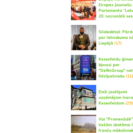
Eiropas Jauniešu
Parlamenta “Latv
20. nacionālā ses
Silakaktiņš: Pār
par latviskuma n
Liepājā
(17)
Kesenfeldu ģime
kļuvusi par
"DelfinGroup" net
līdzīpašnieku
(12
Daži jautājumi
uzņēmējam Ivar
Kesenfeldam
(29)
Vai "Promenādē"
tiešām skatāma l
franču mākslinie