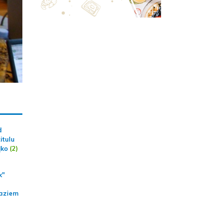
d
itulu
ļko
(2)
k"
aziem