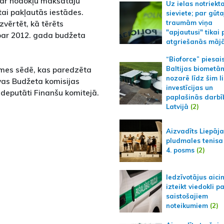
 ar nodokļu maksātāju
Uz ielas notriekt
tai pakļautās iestādes.
sieviete; par gūt
vērtēt, kā tērēts
traumām viņa
"apjautusi" tikai 
 par 2012. gada budžeta
atgriešanās māj
“Bioforce” piesai
omes sēdē, kas paredzēta
Baltijas biometā
nozarē līdz šim l
ivas Budžeta komisijas
investīcijas un
 deputāti Finanšu komitejā.
paplašinās darbī
Latvijā
(2)
Aizvadīts Liepāj
pludmales tenisa
4. posms
(2)
Iedzīvotājus aici
izteikt viedokli p
saistošajiem
noteikumiem
(2)