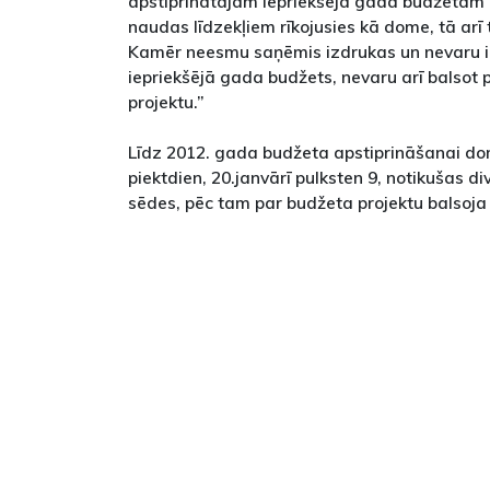
apstiprinātajam iepriekšējā gada budžetam
naudas līdzekļiem rīkojusies kā dome, tā arī 
Kamēr neesmu saņēmis izdrukas un nevaru iz
iepriekšējā gada budžets, nevaru arī balsot
projektu.”
Līdz 2012. gada budžeta apstiprināšanai d
piektdien, 20.janvārī pulksten 9, notikušas d
sēdes, pēc tam par budžeta projektu balsoja