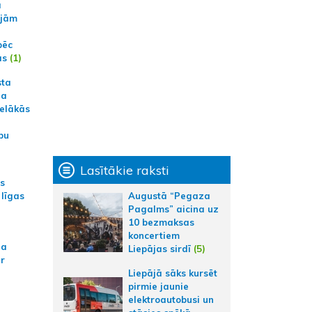
a
ajām
pēc
ās
(1)
sta
na
ielākās
bu
Lasītākie raksti
as
Augustā “Pegaza
 līgas
Pagalms” aicina uz
10 bezmaksas
koncertiem
na
Liepājas sirdī
(5)
ar
Liepājā sāks kursēt
pirmie jaunie
elektroautobusi un