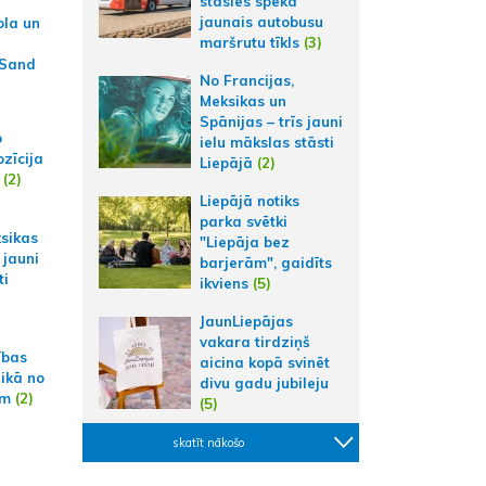
stāsies spēkā
jaunais autobusu
ola un
maršrutu tīkls
(3)
 Sand
No Francijas,
Meksikas un
Spānijas – trīs jauni
p
ielu mākslas stāsti
zīcija
Liepājā
(2)
(2)
Liepājā notiks
parka svētki
ksikas
"Liepāja bez
 jauni
barjerām", gaidīts
ti
ikviens
(5)
JaunLiepājas
vakara tirdziņš
ības
aicina kopā svinēt
aikā no
divu gadu jubileju
am
(2)
(5)
skatīt nākošo