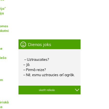
ija”
ija
domas
ākotni
Dienas joks
ne
iešo
– Uztraucaties?
)
– Jā.
– Pirmā reize?
– Nē, esmu uztraucies arī agrāk.
am
skatīt nākošo
iriskā
ka