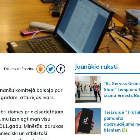
Jaunākie raksti
Dalies ar šo ziņu:
"BL Serviss Gran
inanšu komitejā balsoja par
Slam" čempiona t
izcīna Ernests Bu
 gadam, atturējās Ivars
embrī domes priekšsēdētājam
Tiešraidē "TikTo
pamanīts
umu izsniegt man visu
apdraudējums m
011.gadu. Minētās izdrukas
bērniem
(3)
nieciski un atbilstoši