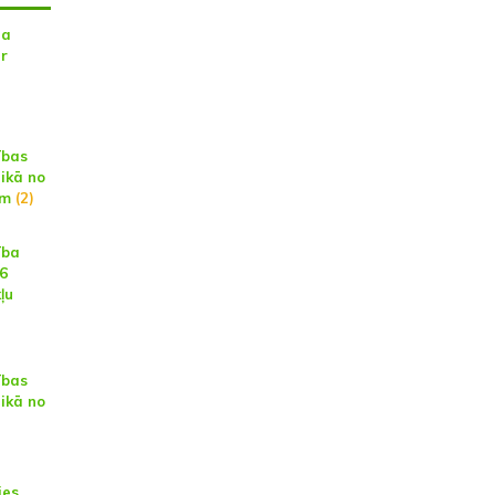
na
ar
ības
aikā no
am
(2)
ība
16
ļu
ības
aikā no
ies