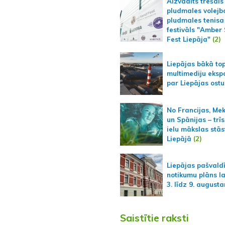
Aizvadīts trešais
pludmales volejb
pludmales tenisa
festivāls "Amber
Fest Liepāja"
(2)
Liepājas bākā to
multimediju ekspo
par Liepājas ostu
No Francijas, Me
un Spānijas – trīs
ielu mākslas stās
Liepājā
(2)
Liepājas pašvald
notikumu plāns l
3. līdz 9. august
Saistītie raksti