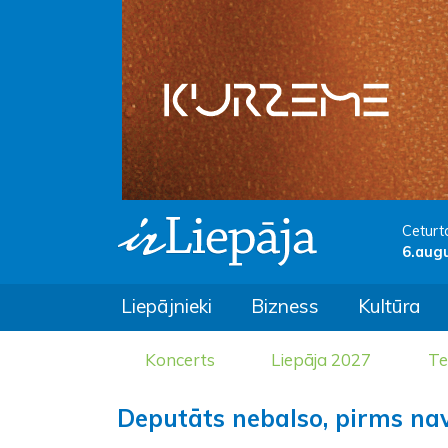
Ceturt
6.aug
Liepājnieki
Bizness
Kultūra
Koncerts
Liepāja 2027
Te
Deputāts nebalso, pirms nav 