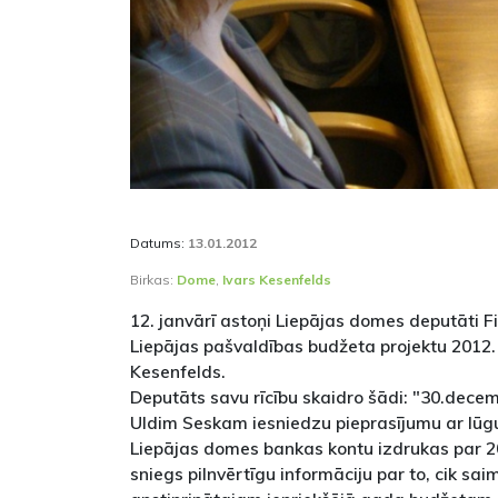
Datums:
13.01.2012
Birkas:
Dome
,
Ivars Kesenfelds
12. janvārī astoņi Liepājas domes deputāti F
Liepājas pašvaldības budžeta projektu 2012.
Kesenfelds.
Deputāts savu rīcību skaidro šādi: "30.dec
Uldim Seskam iesniedzu pieprasījumu ar lūg
Liepājas domes bankas kontu izdrukas par 2
sniegs pilnvērtīgu informāciju par to, cik saim