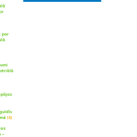
ālā
ir
t par
ālā
kumi
striālā
epājas
guldīs
smē
(4)
jas
ā –