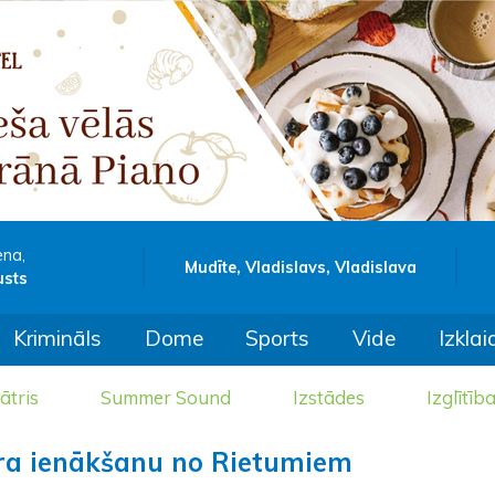
ena,
Mudīte, Vladislavs, Vladislava
usts
Krimināls
Dome
Sports
Vide
Izklai
ātris
Summer Sound
Izstādes
Izglītīb
ora ienākšanu no Rietumiem