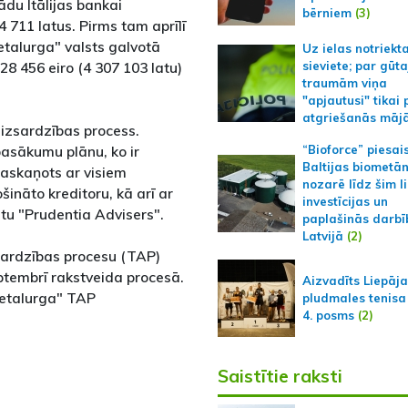
ādu Itālijas bankai
bērniem
(3)
4 711 latus. Pirms tam aprīlī
etalurga" valsts galvotā
Uz ielas notriekt
 456 eiro (4 307 103 latu)
sieviete; par gūt
traumām viņa
"apjautusi" tikai 
atgriešanās māj
aizsardzības process.
asākumu plānu, ko ir
“Bioforce” piesai
Baltijas biometā
saskaņots ar visiem
nozarē līdz šim l
ināto kreditoru, kā arī ar
investīcijas un
ntu "Prudentia Advisers".
paplašinās darbī
Latvijā
(2)
zsardzības procesu (TAP)
eptembrī rakstveida procesā.
Aizvadīts Liepāj
metalurga" TAP
pludmales tenisa
4. posms
(2)
Saistītie raksti