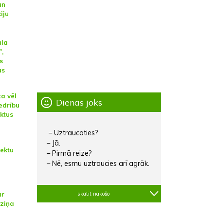
un
iju
āla
",
s
us
a vēl
Dienas joks
edrību
ktus
– Uztraucaties?
– Jā.
jektu
– Pirmā reize?
– Nē, esmu uztraucies arī agrāk.
skatīt nākošo
ar
ziņa