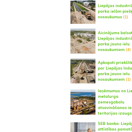
Liepājas industri
parka ielām piešķ
nosaukumus
(1)
Aicinājums balso
Liepājas industri
parka jauno ielu
nosaukumiem
(4)
Apkopoti priekšli
par Liepājas Indu
parka jauno ielu
nosaukumiem
(1)
Ieņēmumus no Li
metalurga
zemesgabalu
atsavināšanas ie
teritorijas izaug
SEB banka: Liepā
attīstības pamat