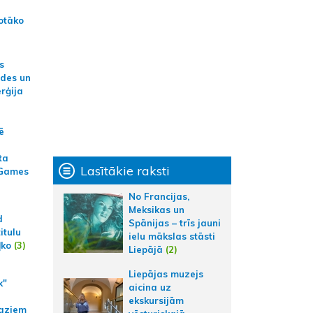
otāko
s
ides un
erģija
ē
ta
Lasītākie raksti
 Games
No Francijas,
Meksikas un
d
Spānijas – trīs jauni
itulu
ielu mākslas stāsti
ļko
(3)
Liepājā
(2)
Liepājas muzejs
k"
aicina uz
ekskursijām
aziem