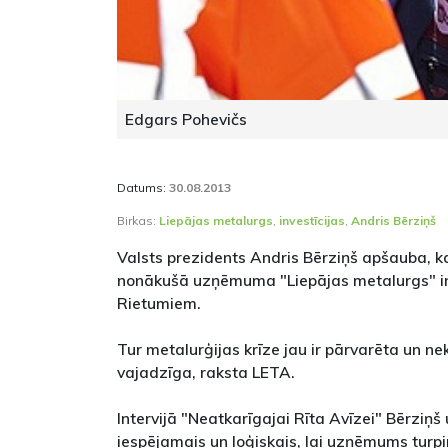
Edgars Pohevičs
Datums:
30.08.2013
Birkas:
Liepājas metalurgs
,
investīcijas
,
Andris Bērziņš
Valsts prezidents Andris Bērziņš apšauba, ka
nonākušā uzņēmuma "Liepājas metalurgs" in
Rietumiem.
Tur metalurģijas krīze jau ir pārvarēta un n
vajadzīga, raksta LETA.
Intervijā "Neatkarīgajai Rīta Avīzei" Bērziņš 
iespējamais un loģiskais, lai uzņēmums turpi