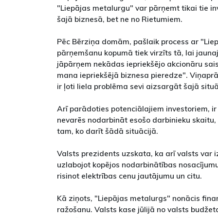
"Liepājas metalurgu" var pārņemt tikai tie in
šajā biznesā, bet ne no Rietumiem.
Pēc Bērziņa domām, pašlaik process ar "Lie
pārņemšanu kopumā tiek virzīts tā, lai jaun
jāpārņem nekādas iepriekšējo akcionāru sais
mana iepriekšējā biznesa pieredze". Viņaprā
ir ļoti liela problēma sevi aizsargāt šajā situā
Arī parādoties potenciālajiem investoriem, ir p
nevarēs nodarbināt esošo darbinieku skaitu,
tam, ko darīt šādā situācijā.
Valsts prezidents uzskata, ka arī valsts var 
uzlabojot kopējos nodarbinātības nosacījum
risinot elektrības cenu jautājumu un citu.
Kā ziņots, "Liepājas metalurgs" nonācis fina
ražošanu. Valsts kase jūlijā no valsts budže