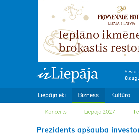
Sestdi
8.aug
Liepājnieki
Bizness
Kultūra
Koncerts
Liepāja 2027
Te
Prezidents apšauba invest