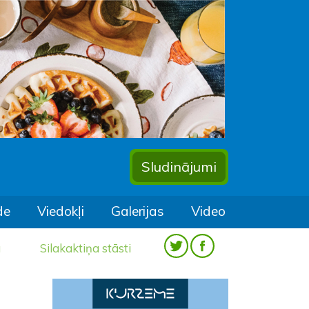
Sludinājumi
de
Viedokļi
Galerijas
Video
a
Silakaktiņa stāsti