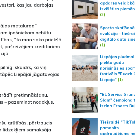
apdares veidi: kā
vestori, kas jau darbojas
izvēlēties piemēr
(2)
pājas metalurga"
Sporta skatīšanā
ajam īpašniekam nebūtu
evolūcija - tiešra
tības, "to man saka priekšā
digitālo datu sin
(1)
t, pašreizējiem kreditoriem
cijā.
Liepājas pludmal
piekto gadu
ilnīgi skaidrs, ka viņi
norisināsies spor
 tāpēc Liepājai jāgatavojas
festivāls "Beach
Liepaja"
(1)
izrādīt pretimnākšanu,
"BL Serviss Gran
Slam" čempiona t
us – pazeminot nodokļus,
izcīna Ernests Bu
Tiešraidē "TikTo
nšu grūtībās, pārtraucis
pamanīts
ta līdzekļiem samaksāja
apdraudējums m