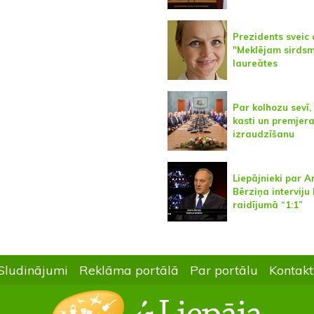
Prezidents sveic 
"Meklējam sirds
laureātes
Par kolhozu sevī,
kasti un premjer
izraudzīšanu
Liepājnieki par 
Bērziņa interviju
raidījumā “1:1”
Sludinājumi
Reklāma portālā
Par portālu
Kontakt