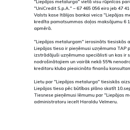
"Liepājas metalurga" vietā visu rūpnīcas par
"UniCredit S.p.A." – 67 465 056 eiro jeb 47 41
Valsts kase Itālijas bankai veica "Liepājas m
kredīta pamatsummas daļas maksājumu 6 128
apmērā.
"Liepājas metalurgam" ierosināts tiesiskās 
Liepājas tiesa ir pieņēmusi uzņēmuma TAP p
izstrādājuši uzņēmuma speciālisti un kas ir 
nodrošinātajiem un vairāk nekā 55% nenodroš
kreditoru kluba pieaicināto finanšu konsulta
Lietu par "Liepājas metalurga" tiesiskās ai
Liepājas tiesa pēc būtības plāno skatīt 10.s
Tiesnese pieņēmusi lēmumu par "Liepājas 
administratoru iecelt Haraldu Velmeru.