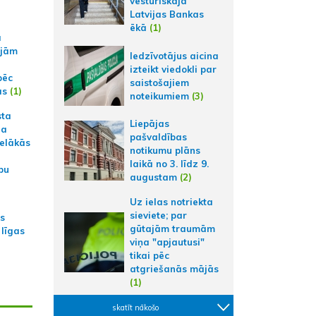
vēsturiskajā
Latvijas Bankas
ēkā
(1)
a
ajām
Iedzīvotājus aicina
izteikt viedokli par
pēc
saistošajiem
ās
(1)
noteikumiem
(3)
sta
Liepājas
na
pašvaldības
ielākās
notikumu plāns
laikā no 3. līdz 9.
bu
augustam
(2)
Uz ielas notriekta
sieviete; par
as
gūtajām traumām
 līgas
viņa "apjautusi"
tikai pēc
atgriešanās mājās
(1)
skatīt nākošo