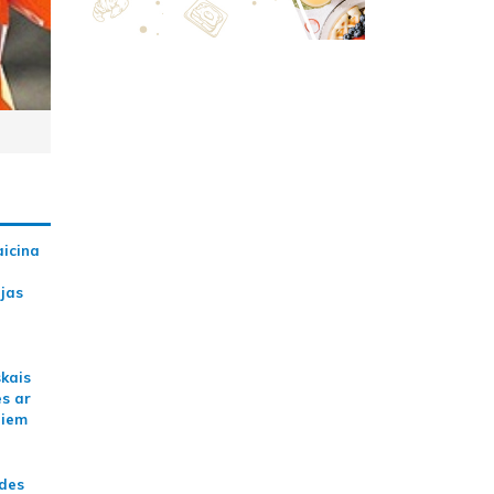
aicina
ijas
skais
es ar
jiem
ādes