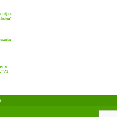
akcijas
māsiņu"
 smilšu
a
Andra
 LTV1
i