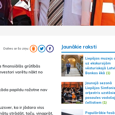
Jaunākie raksti
Dalies ar šo ziņu:
Liepājas muzejs 
uz ekskursijām
 finansiālās grūtībās
vēsturiskajā Latv
vestori varētu nākt no
Bankas ēkā
(1)
Jaunajā sezonā
Liepājas Simfoni
ekāda papildu ražotne nav
orķestris uzstāsi
pasaules vadoša
čellistiem
(1)
uzsver, ka ir jādara viss
Populārākie fas
nātu strādāt, taču, viņaprāt,