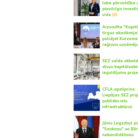
laba pārvaldība 
pievilcīga investīc
vide
(3)
Aizvadīta "Kapit
tirgus akadēmija
pulcējot Kurzeme
reģiona uzņēmēj
SEZ valde atbalst
divus kapitālsabi
ieguldījumu proje
CFLA apstiprina
Liepājas SEZ pro
publisko ielu
infrastruktūrai
Jānis Lagzdiņš p
"Saskaņu" un Bēr
nekandidēšanu