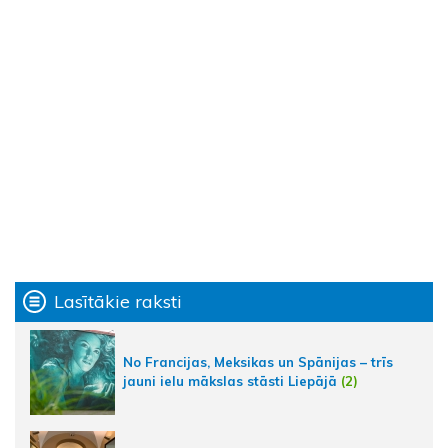
Lasītākie raksti
No Francijas, Meksikas un Spānijas – trīs
jauni ielu mākslas stāsti Liepājā
(2)