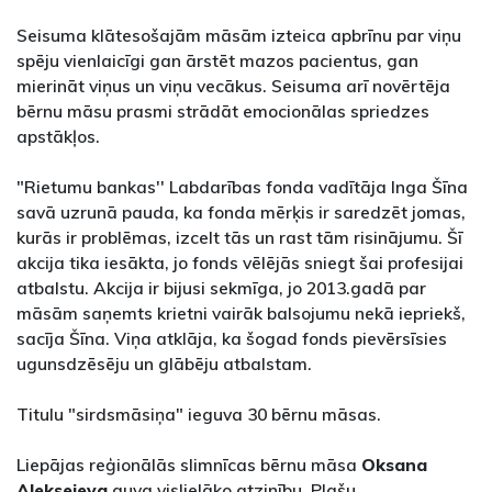
Seisuma klātesošajām māsām izteica apbrīnu par viņu
spēju vienlaicīgi gan ārstēt mazos pacientus, gan
mierināt viņus un viņu vecākus. Seisuma arī novērtēja
bērnu māsu prasmi strādāt emocionālas spriedzes
apstākļos.
"Rietumu bankas'' Labdarības fonda vadītāja Inga Šīna
savā uzrunā pauda, ka fonda mērķis ir saredzēt jomas,
kurās ir problēmas, izcelt tās un rast tām risinājumu. Šī
akcija tika iesākta, jo fonds vēlējās sniegt šai profesijai
atbalstu. Akcija ir bijusi sekmīga, jo 2013.gadā par
māsām saņemts krietni vairāk balsojumu nekā iepriekš,
sacīja Šīna. Viņa atklāja, ka šogad fonds pievērsīsies
ugunsdzēsēju un glābēju atbalstam.
Titulu "sirdsmāsiņa" ieguva 30 bērnu māsas.
Liepājas reģionālās slimnīcas bērnu māsa
Oksana
Aleksejeva
guva vislielāko atzinību. Plašu