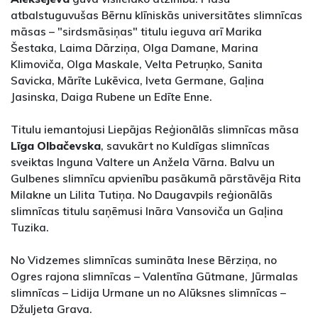
atbalstuguvušas Bērnu klīniskās universitātes slimnīcas
māsas – "sirdsmāsiņas" titulu ieguva arī Marika
Šestaka, Laima Dārziņa, Olga Damane, Marina
Klimoviča, Olga Maskale, Velta Petruņko, Sanita
Savicka, Mārīte Lukēvica, Iveta Germane, Gaļina
Jasinska, Daiga Rubene un Edīte Enne.
Titulu iemantojusi Liepājas Reģionālās slimnīcas māsa
Līga Olbačevska
, savukārt no Kuldīgas slimnīcas
sveiktas Inguna Valtere un Anžela Vārna. Balvu un
Gulbenes slimnīcu apvienību pasākumā pārstāvēja Rita
Milakne un Lilita Tutiņa. No Daugavpils reģionālās
slimnīcas titulu saņēmusi Ināra Vansoviča un Gaļina
Tuzika.
No Vidzemes slimnīcas sumināta Inese Bērziņa, no
Ogres rajona slimnīcas – Valentīna Gūtmane, Jūrmalas
slimnīcas – Lidija Urmane un no Alūksnes slimnīcas –
Džuljeta Grava.