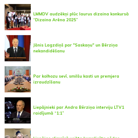
LMMDV audzēkņi plūc laurus dizaina konkursā
“Dizaina Arēna 2025”
Jānis Lagzdiņš par "Saskaņu" un Bērziņa
nekandidēšanu
Par kolhozu sevī, smilšu kasti un premjera
izraudzīšanu
Liepājnieki par Andra Bērziņa interviju LTV1
raidījumā “1:1”