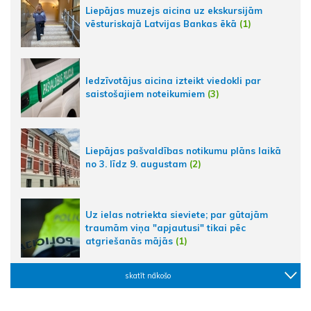
Liepājas muzejs aicina uz ekskursijām
vēsturiskajā Latvijas Bankas ēkā
(1)
Iedzīvotājus aicina izteikt viedokli par
saistošajiem noteikumiem
(3)
Liepājas pašvaldības notikumu plāns laikā
no 3. līdz 9. augustam
(2)
Uz ielas notriekta sieviete; par gūtajām
traumām viņa "apjautusi" tikai pēc
atgriešanās mājās
(1)
skatīt nākošo