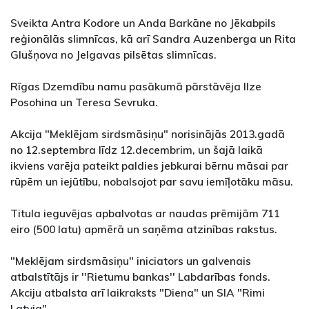
Sveikta Antra Kodore un Anda Barkāne no Jēkabpils
reģionālās slimnīcas, kā arī Sandra Auzenberga un Rita
Glušņova no Jelgavas pilsētas slimnīcas.
Rīgas Dzemdību namu pasākumā pārstāvēja Ilze
Posohina un Teresa Sevruka.
Akcija "Meklējam sirdsmāsiņu" norisinājās 2013.gadā
no 12.septembra līdz 12.decembrim, un šajā laikā
ikviens varēja pateikt paldies jebkurai bērnu māsai par
rūpēm un iejūtību, nobalsojot par savu iemīļotāku māsu.
Titula ieguvējas apbalvotas ar naudas prēmijām 711
eiro (500 latu) apmērā un saņēma atzinības rakstus.
"Meklējam sirdsmāsiņu" iniciators un galvenais
atbalstītājs ir ''Rietumu bankas'' Labdarības fonds.
Akciju atbalsta arī laikraksts "Diena" un SIA "Rimi
Latvia".