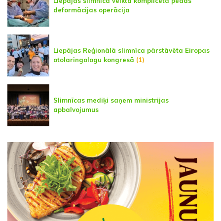
Liepājas slimnīcā veikta komplicēta pēdas
deformācijas operācija
Liepājas Reģionālā slimnīca pārstāvēta Eiropas
otolaringologu kongresā
(1)
Slimnīcas mediķi saņem ministrijas
apbalvojumus