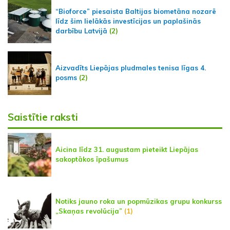
“Bioforce” piesaista Baltijas biometāna nozarē
līdz šim lielākās investīcijas un paplašinās
darbību Latvijā
(2)
Aizvadīts Liepājas pludmales tenisa līgas 4.
posms
(2)
Saistītie raksti
Aicina līdz 31. augustam pieteikt Liepājas
sakoptākos īpašumus
Notiks jauno roka un popmūzikas grupu konkurss
„Skaņas revolūcija”
(1)