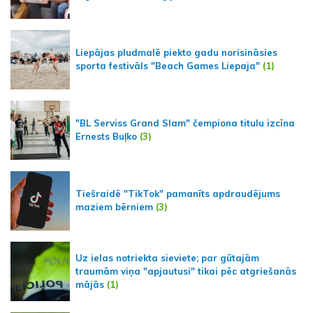
Liepājas pludmalē piekto gadu norisināsies
sporta festivāls "Beach Games Liepaja"
(1)
"BL Serviss Grand Slam" čempiona titulu izcīna
Ernests Buļko
(3)
Tiešraidē "TikTok" pamanīts apdraudējums
maziem bērniem
(3)
Uz ielas notriekta sieviete; par gūtajām
traumām viņa "apjautusi" tikai pēc atgriešanās
mājās
(1)