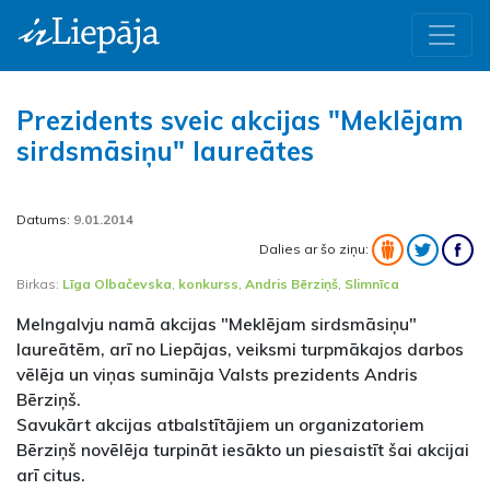
Prezidents sveic akcijas "Meklējam
sirdsmāsiņu" laureātes
Datums:
9.01.2014
Dalies ar šo ziņu:
Birkas:
Līga Olbačevska
,
konkurss
,
Andris Bērziņš
,
Slimnīca
Melngalvju namā akcijas "Meklējam sirdsmāsiņu"
laureātēm, arī no Liepājas, veiksmi turpmākajos darbos
vēlēja un viņas sumināja Valsts prezidents Andris
Bērziņš.
Savukārt akcijas atbalstītājiem un organizatoriem
Bērziņš novēlēja turpināt iesākto un piesaistīt šai akcijai
arī citus.