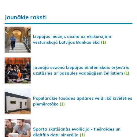
Jaunākie raksti
Liepājas muzejs aicina uz ekskursijām
vēsturiskajā Latvijas Bankas ēkā
(1)
Jaunajā sezonā Liepājas Simfoniskais orķestris
uzstāsies ar pasaules vadošajiem čellistiem
(1)
Populārākie fasādes apdares veidi: kā izvēlēties
piemērotāko
(1)
Sporta skatīšanās evolūcija - tiešraides un
digitālo datu sinerģija
(1)