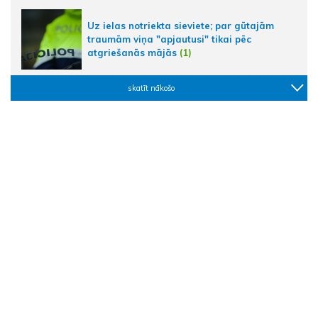
Uz ielas notriekta sieviete; par gūtajām
traumām viņa "apjautusi" tikai pēc
atgriešanās mājās
(1)
skatīt nākošo