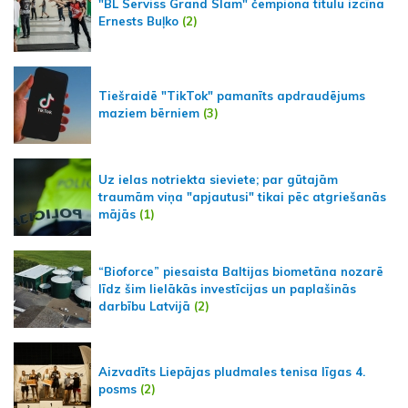
"BL Serviss Grand Slam" čempiona titulu izcīna
Ernests Buļko
(2)
Tiešraidē "TikTok" pamanīts apdraudējums
maziem bērniem
(3)
Uz ielas notriekta sieviete; par gūtajām
traumām viņa "apjautusi" tikai pēc atgriešanās
mājās
(1)
“Bioforce” piesaista Baltijas biometāna nozarē
līdz šim lielākās investīcijas un paplašinās
darbību Latvijā
(2)
Aizvadīts Liepājas pludmales tenisa līgas 4.
posms
(2)