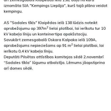
iznomāta SIA "Kempings Liepāja", kurš tajā plāno veidot
kempingu.
AS "Sadales tīkls" Klaipēdas ielā 138 lūdzis noteikt
2
aprobežojumu ap 397m
lielai platībai, lai ierīkotu tur 10
kV kabeļa līniju un konteinertipa apakšstaciju.
Savukārt zemesgabalā Oskara Kalpaka ielā 109A,
2
aprobežojums nepieciešams ap 91 m
lielai platībai, lai
ierīkotu 0,4 kV kabeļa līniju.
Deputāti Pilsētas attīstības komitejas sēdē 2.novembrī
“Sadales tīkla” lūgumu atbalstīja. Lēmums jāapstiprina
arī domes sēdē.