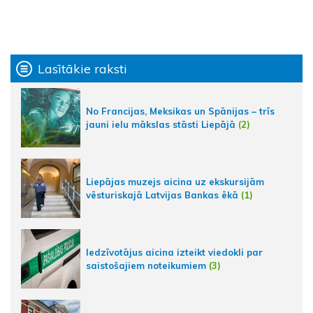
Lasītākie raksti
No Francijas, Meksikas un Spānijas – trīs
jauni ielu mākslas stāsti Liepājā
(2)
Liepājas muzejs aicina uz ekskursijām
vēsturiskajā Latvijas Bankas ēkā
(1)
Iedzīvotājus aicina izteikt viedokli par
saistošajiem noteikumiem
(3)