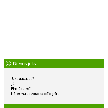
Dienas joks
– Uztraucaties?
– Jā.
– Pirmā reize?
– Nē, esmu uztraucies arī agrāk.