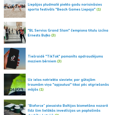
Liepājas pludmalē piekto gadu norisināsies
sporta festivāls "Beach Games Liepaja"
(1)
"BL Serviss Grand Slam" čempiona titulu izcīna
Ernests Buļko
(3)
Tiešraidē "TikTok" pamanīts apdraudējums
maziem bērniem
(3)
Uz ielas notriekta sieviete; par gūtajām
traumām viņa "apjautusi" tikai pēc atgriešanās
mājās
(1)
“Bioforce” piesaista Baltijas biometāna nozarē
līdz šim lielākās investīcijas un paplašinās