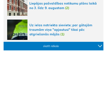
Liepājas pašvaldības notikumu plāns laikā
no 3. līdz 9. augustam
(2)
Uz ielas notriekta sieviete; par gūtajām
traumām viņa "apjautusi" tikai pēc
atgriešanās mājās
(1)
skatīt nākošo