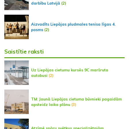
darbību Latvijā
(2)
Aizvadīts Liepājas pludmales tenisa līgas 4.
posms
(2)
Saistītie raksti
Uz Liepājas cietumu kursēs 9C maršruta
autobusi
(2)
TM: Jaunā Liepājas cietuma būvnieki pagaidām
apsteidz laika plānu
(3)
Atzīmē spāru svētkus specializētajām