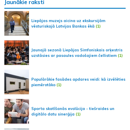
Jaunākie raksti
Liepājas muzejs aicina uz ekskursijām
vēsturiskajā Latvijas Bankas ēkā
(1)
Jaunajā sezonā Liepājas Simfoniskais orķestris
uzstāsies ar pasaules vadošajiem čellistiem
(1)
Populārākie fasādes apdares veidi: kā izvēlēties
piemērotāko
(1)
Sporta skatīšanās evolūcija - tiešraides un
digitālo datu sinerģija
(1)