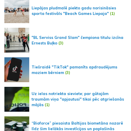
Liepājas pludmalē piekto gadu norisināsies
sporta festivāls "Beach Games Liepaja"
(1)
"BL Serviss Grand Slam" čempiona titulu izcīna
Ernests Buļko
(3)
Tiešraidē "TikTok" pamanīts apdraudējums
maziem bērniem
(3)
Uz ielas notriekta sieviete; par gūtajām
traumām viņa "apjautusi" tikai pēc atgriešanās
mājās
(1)
“Bioforce” piesaista Baltijas biometāna nozarē
līdz šim lielākās investīcijas un paplašinās