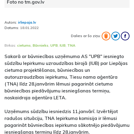
Foto no tm.gov.lv
Autors:
irliepaja.lv
Datums:
18.01.2022
Dalies ar šo ziņu:
Birkas:
cietums
,
Būvnieks
,
UPB
,
IUB
,
TNA
Sakarā ar būvniecības uzņēmuma AS "UPB" iesniegto
sūdzību Iepirkumu uzraudzības birojā (IUB) par Liepājas
cietuma projektēšanas, būvniecības un
autoruzraudzības iepirkumu, Tiesu nama aģentūra
(TNA) līdz 28.janvārim lēmusi pagarināt cietuma
būvniecības piedāvājumu iesniegšanas termiņu,
noskaidroja aģentūra LETA.
Uzņēmums sūdzību iesniedzis 11.janvārī. Izvērtējot
radušos situāciju, TNA Iepirkuma komisija ir lēmusi
pagarināt būvniecības iepirkuma sākotnējo piedāvājumu
iesniegšanas termiņu līdz 28.janvārim.