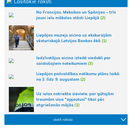
Lasītākie raksti
No Francijas, Meksikas un Spānijas – trīs
jauni ielu mākslas stāsti Liepājā
(2)
Liepājas muzejs aicina uz ekskursijām
vēsturiskajā Latvijas Bankas ēkā
(1)
Iedzīvotājus aicina izteikt viedokli par
saistošajiem noteikumiem
(3)
Liepājas pašvaldības notikumu plāns laikā
no 3. līdz 9. augustam
(2)
Uz ielas notriekta sieviete; par gūtajām
traumām viņa "apjautusi" tikai pēc
atgriešanās mājās
(1)
skatīt nākošo