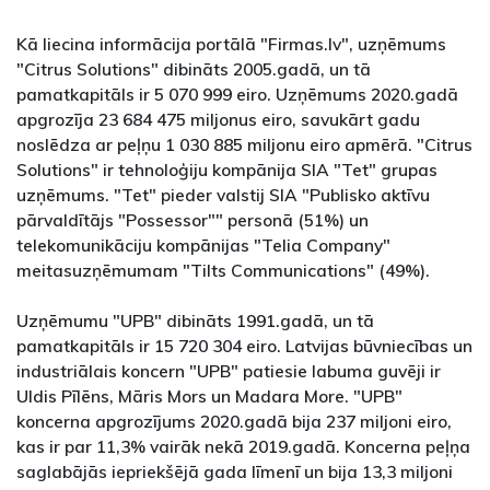
Kā liecina informācija portālā "Firmas.lv", uzņēmums
"Citrus Solutions" dibināts 2005.gadā, un tā
pamatkapitāls ir 5 070 999 eiro. Uzņēmums 2020.gadā
apgrozīja 23 684 475 miljonus eiro, savukārt gadu
noslēdza ar peļņu 1 030 885 miljonu eiro apmērā. "Citrus
Solutions" ir tehnoloģiju kompānija SIA "Tet" grupas
uzņēmums. "Tet" pieder valstij SIA "Publisko aktīvu
pārvaldītājs "Possessor"" personā (51%) un
telekomunikāciju kompānijas "Telia Company"
meitasuzņēmumam "Tilts Communications" (49%).
Uzņēmumu "UPB" dibināts 1991.gadā, un tā
pamatkapitāls ir 15 720 304 eiro. Latvijas būvniecības un
industriālais koncern "UPB" patiesie labuma guvēji ir
Uldis Pīlēns, Māris Mors un Madara More. "UPB"
koncerna apgrozījums 2020.gadā bija 237 miljoni eiro,
kas ir par 11,3% vairāk nekā 2019.gadā. Koncerna peļņa
saglabājās iepriekšējā gada līmenī un bija 13,3 miljoni