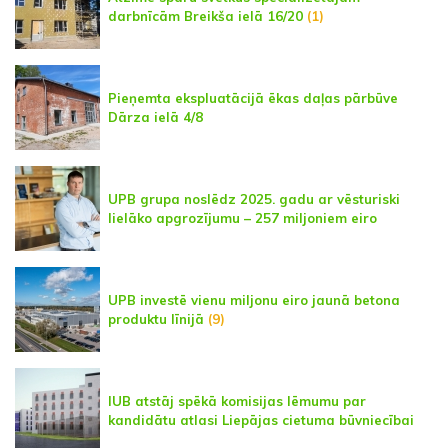
darbnīcām Breikša ielā 16/20
(1)
Pieņemta ekspluatācijā ēkas daļas pārbūve
Dārza ielā 4/8
UPB grupa noslēdz 2025. gadu ar vēsturiski
lielāko apgrozījumu – 257 miljoniem eiro
UPB investē vienu miljonu eiro jaunā betona
produktu līnijā
(9)
IUB atstāj spēkā komisijas lēmumu par
kandidātu atlasi Liepājas cietuma būvniecībai