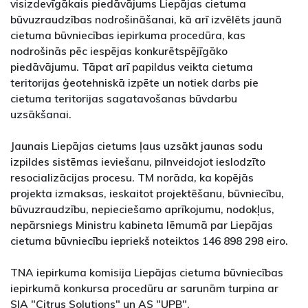
visizdevīgākais piedāvājums Liepājas cietuma
būvuzraudzības nodrošināšanai, kā arī izvēlēts jaunā
cietuma būvniecības iepirkuma procedūra, kas
nodrošinās pēc iespējas konkurētspējīgāko
piedāvājumu. Tāpat arī papildus veikta cietuma
teritorijas ģeotehniskā izpēte un notiek darbs pie
cietuma teritorijas sagatavošanas būvdarbu
uzsākšanai.
Jaunais Liepājas cietums ļaus uzsākt jaunas sodu
izpildes sistēmas ieviešanu, pilnveidojot ieslodzīto
resocializācijas procesu. TM norāda, ka kopējās
projekta izmaksas, ieskaitot projektēšanu, būvniecību,
būvuzraudzību, nepieciešamo aprīkojumu, nodokļus,
nepārsniegs Ministru kabineta lēmumā par Liepājas
cietuma būvniecību iepriekš noteiktos 146 898 298 eiro.
TNA iepirkuma komisija Liepājas cietuma būvniecības
iepirkumā konkursa procedūru ar sarunām turpina ar
SIA "Citrus Solutions" un AS "UPB".