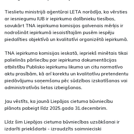
Tieslietu ministrijā aģentūrai LETA norādīja, ka vērsties
ar iesniegumu IUB ir iepirkuma dalībnieku tiesības,
savukārt TNA iepirkuma komisijas galvenais mērķis ir
nodrošināt iepirkumā iesaistītajām pusēm iespēju
piedalīties objektīvā un kvalitatīvi organizētā iepirkumā.
TNA iepirkuma komisijas ieskatā, iepriekš minētais tikai
palielinās pārliecību par iepirkuma dokumentācijas
atbilstību Publisko iepirkumu likuma un citu normatīvo
aktu prasībām, kā arī korektu un kvalitatīvu pretendentu
piedāvājumu saņemšanu pēc sūdzības izskatīšanas vai
administratīvās lietas izbeigšanas.
Jau vēstīts, ka jaunā Liepājas cietuma būvniecību
plānots pabeigt līdz 2025.gada 31.decembrim.
Līdz šim Liepājas cietuma būvniecības uzsākšanai ir
izdarīti priekšdarbi - izraudzīts saimnieciski