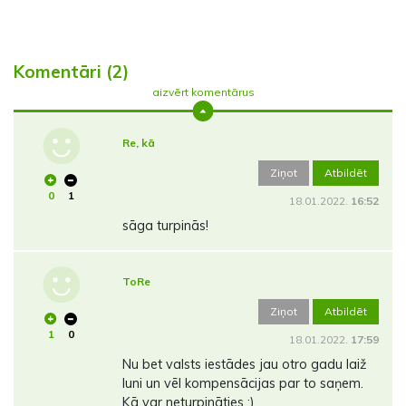
Komentāri (2)
aizvērt komentārus
Re, kā
Ziņot
Atbildēt
0
1
18.01.2022.
16:52
sāga turpinās!
ToRe
Ziņot
Atbildēt
1
0
18.01.2022.
17:59
Nu bet valsts iestādes jau otro gadu laiž
luni un vēl kompensācijas par to saņem.
Kā var neturpināties :)