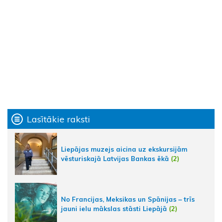
Lasītākie raksti
Liepājas muzejs aicina uz ekskursijām
vēsturiskajā Latvijas Bankas ēkā
(2)
No Francijas, Meksikas un Spānijas – trīs
jauni ielu mākslas stāsti Liepājā
(2)