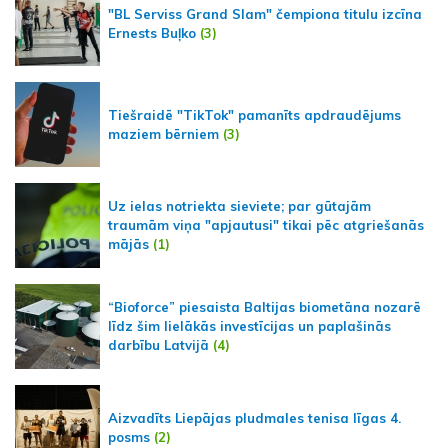
"BL Serviss Grand Slam" čempiona titulu izcīna
Ernests Buļko
(3)
Tiešraidē "TikTok" pamanīts apdraudējums
maziem bērniem
(3)
Uz ielas notriekta sieviete; par gūtajām
traumām viņa "apjautusi" tikai pēc atgriešanās
mājās
(1)
“Bioforce” piesaista Baltijas biometāna nozarē
līdz šim lielākās investīcijas un paplašinās
darbību Latvijā
(4)
Aizvadīts Liepājas pludmales tenisa līgas 4.
posms
(2)