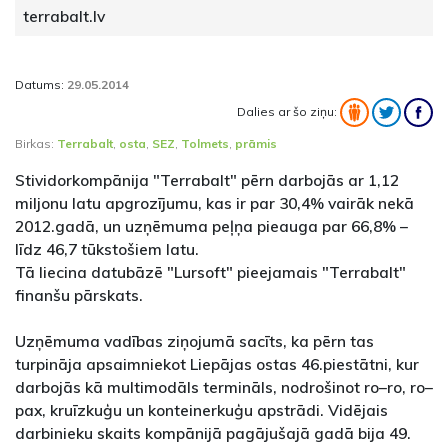
terrabalt.lv
Datums:
29.05.2014
Dalies ar šo ziņu:
Birkas:
Terrabalt
,
osta
,
SEZ
,
Tolmets
,
prāmis
Stividorkompānija "Terrabalt" pērn darbojās ar 1,12
miljonu latu apgrozījumu, kas ir par 30,4% vairāk nekā
2012.gadā, un uzņēmuma peļņa pieauga par 66,8% –
līdz 46,7 tūkstošiem latu.
Tā liecina datubāzē "Lursoft" pieejamais "Terrabalt"
finanšu pārskats.
Uzņēmuma vadības ziņojumā sacīts, ka pērn tas
turpināja apsaimniekot Liepājas ostas 46.piestātni, kur
darbojās kā multimodāls termināls, nodrošinot ro–ro, ro–
pax, kruīzkuģu un konteinerkuģu apstrādi. Vidējais
darbinieku skaits kompānijā pagājušajā gadā bija 49.