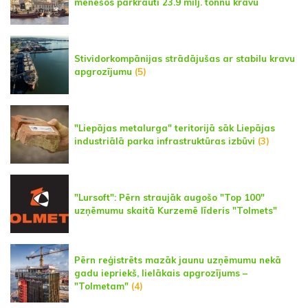
mēnešos pārkrauti 23.9 milj. tonnu kravu
Stividorkompānijas strādājušas ar stabilu kravu
apgrozījumu
(5)
"Liepājas metalurga" teritorijā sāk Liepājas
industriālā parka infrastruktūras izbūvi
(3)
"Lursoft": Pērn straujāk augošo "Top 100"
uzņēmumu skaitā Kurzemē līderis "Tolmets"
Pērn reģistrēts mazāk jaunu uzņēmumu nekā
gadu iepriekš, lielākais apgrozījums –
"Tolmetam"
(4)