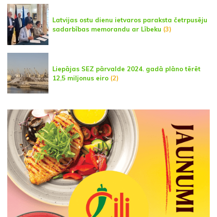
Latvijas ostu dienu ietvaros paraksta četrpusēju
sadarbības memorandu ar Lībeku
(3)
Liepājas SEZ pārvalde 2024. gadā plāno tērēt
12,5 miljonus eiro
(2)