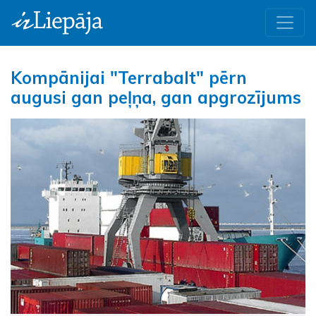
Kompānijai "Terrabalt" pērn
augusi gan peļņa, gan apgrozījums