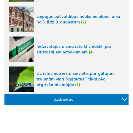
Liepājas pašvaldības notikumu plāns laikā
no 3. līdz 9. augustam
(2)
Iedzīvotājus aicina izteikt viedokli par
saistošajiem noteikumiem
(4)
Uz ielas notriekta sieviete; par gūtajām
traumām viņa "apjautusi" tikai pēc
atgriešanās mājās
(1)
skatīt nākošo