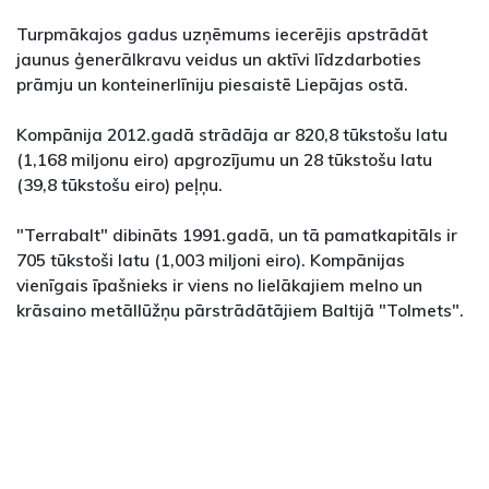
Turpmākajos gadus uzņēmums iecerējis apstrādāt
jaunus ģenerālkravu veidus un aktīvi līdzdarboties
prāmju un konteinerlīniju piesaistē Liepājas ostā.
Kompānija 2012.gadā strādāja ar 820,8 tūkstošu latu
(1,168 miljonu eiro) apgrozījumu un 28 tūkstošu latu
(39,8 tūkstošu eiro) peļņu.
"Terrabalt" dibināts 1991.gadā, un tā pamatkapitāls ir
705 tūkstoši latu (1,003 miljoni eiro). Kompānijas
vienīgais īpašnieks ir viens no lielākajiem melno un
krāsaino metāllūžņu pārstrādātājiem Baltijā "Tolmets".