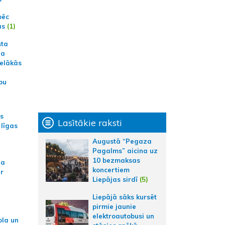
pēc
ās
(1)
sta
na
ielākās
bu
as
Lasītākie raksti
 līgas
Augustā “Pegaza
Pagalms” aicina uz
10 bezmaksas
na
koncertiem
ar
Liepājas sirdī
(5)
Liepājā sāks kursēt
pirmie jaunie
elektroautobusi un
ola un