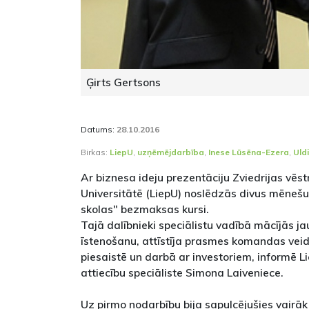
Ģirts Gertsons
Datums:
28.10.2016
Birkas:
LiepU
,
uzņēmējdarbība
,
Inese Lūsēna-Ezera
,
Uld
Ar biznesa ideju prezentāciju Zviedrijas vēs
Universitātē (LiepU) noslēdzās divus mēneš
skolas" bezmaksas kursi.
Tajā dalībnieki speciālistu vadībā mācījās ja
īstenošanu, attīstīja prasmes komandas vei
piesaistē un darbā ar investoriem, informē 
attiecību speciāliste Simona Laiveniece.
Uz pirmo nodarbību bija sapulcējušies vairāk 