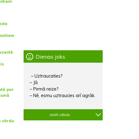
antiem
gada
rantiem
rezentē
Dienas joks
is
– Uztraucaties?
– Jā.
– Pirmā reize?
utē par
ismā
– Nē, esmu uztraucies arī agrāk.
skatīt nākošo
o vārdu