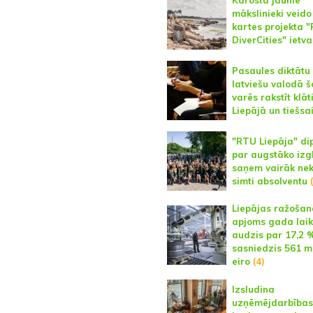
mākslinieki veido
kartes projekta "
DiverCities" ietv
Pasaules diktātu
latviešu valodā 
varēs rakstīt klāt
Liepājā un tiešsa
"RTU Liepāja" di
par augstāko izgl
saņem vairāk nek
simti absolventu
(
Liepājas ražošan
apjoms gada lai
audzis par 17,2 
sasniedzis 561 m
eiro
(4)
Izsludina
uzņēmējdarbības