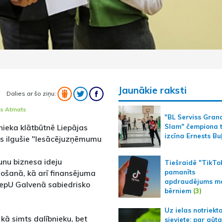
Jaunākie raksti
Dalies ar šo ziņu:
is Atmats
"BL Serviss Gran
tnieka klātbūtnē Liepājas
Slam" čempiona t
izcīna Ernests Bu
us ilgušie "Iesācējuzņēmumu
unu biznesa ideju
Tiešraidē "TikTo
pamanīts
došanā, kā arī finansējuma
apdraudējums m
LiepU Galvenā sabiedrisko
bērniem
(3)
Uz ielas notriekt
kā simts dalībnieku, bet
sieviete; par gūt