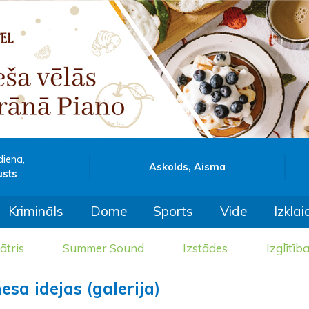
diena,
Askolds, Aisma
usts
Krimināls
Dome
Sports
Vide
Izklai
ātris
Summer Sound
Izstādes
Izglītīb
esa idejas (galerija)