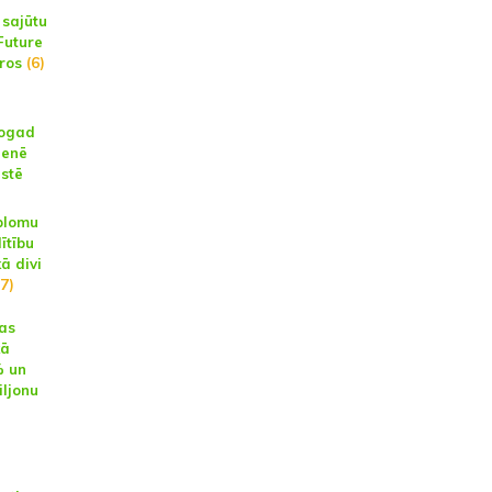
 sajūtu
Future
aros
(6)
šogad
ienē
istē
plomu
ītību
ā divi
7)
as
kā
% un
iljonu