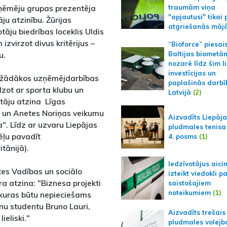
ēmēju grupas prezentēja
traumām viņa
"apjautusi" tikai 
ju atzinību. Žūrijas
atgriešanās māj
tāju biedrības loceklis Uldis
zvirzot divus kritērijus –
“Bioforce” piesai
u.
Baltijas biometā
nozarē līdz šim l
investīcijas un
dažādākos uzņēmējdarbības
paplašinās darbī
dzot ar sporta klubu un
Latvijā
(2)
ētāju atzina Līgas
es un Anetes Noriņas veikumu
Aizvadīts Liepāj
". Līdz ar uzvaru Liepājas
pludmales tenisa
ēļu pavadīt
4. posms
(1)
tānijā).
Iedzīvotājus aici
ātes Vadības un sociālo
izteikt viedokli p
a atzina: "Biznesa projekti
saistošajiem
noteikumiem
(1)
s, kuras būtu nepieciešams
anu studentu Bruno Lauri,
Aizvadīts trešais
ieliski."
pludmales volejb