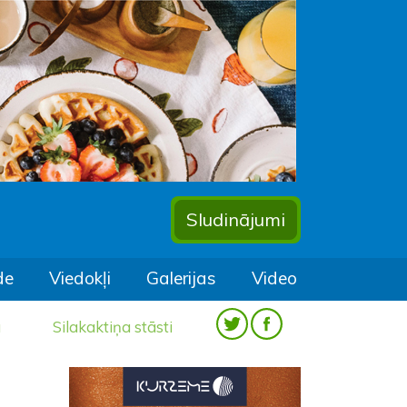
Sludinājumi
de
Viedokļi
Galerijas
Video
a
Silakaktiņa stāsti