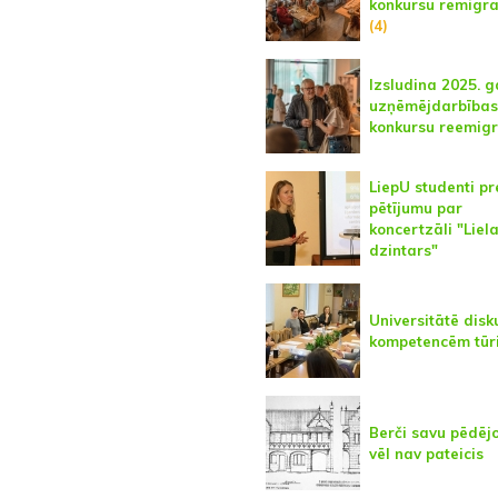
konkursu remigr
(4)
Izsludina 2025. 
uzņēmējdarbības
konkursu reemig
LiepU studenti p
pētījumu par
koncertzāli "Liela
dzintars"
Universitātē disk
kompetencēm tūr
Berči savu pēdēj
vēl nav pateicis