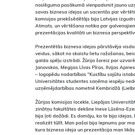
noslēguma pasākumā vienpadsmit jauno uzņ
savas biznesa idejas un sacentās par vērtētā
komisijas priekšsēdētājs bija Latvijas izgudro
Atmats, un vērtēšana notika par galvenajiem i
prezentācijas kvalitāti un biznesa perspektīv
Prezentētās biznesa idejas pārstāvēja vis
veidus, sākot no skaistu lietu ražošanas, bei
galda spēļu izstrādi. Žūrija šoreiz par uzvar
Janovskas, Megijas Līvas Pīras, Ilvijas Apin
– logopēdu nodarbības "Kustību sajūtu istaba
Universitātes studentes saņēma iespēju ned
uzņēmējdarbības nometnē Kembridžā (Lielbri
Žūrijas komisijas locekle, Liepājas Universit
zinātņu fakultātes dekāne Inese Lūsēna-Ezer
bija ļoti dažādi. Es domāju, ka te bija ideja
realizēt tūlīt. Man pašai bija lepnums par m
kura biznesa ideja un prezentācija man likās l