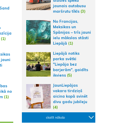
stāsies spēkā
jaunais autobusu
 Sand
maršrutu tīkls
(3)
No Francijas,
Meksikas un
p
Spānijas – trīs jauni
zīcija
ielu mākslas stāsti
(1)
Liepājā
(1)
Liepājā notiks
ksikas
parka svētki
 jauni
"Liepāja bez
ti
barjerām", gaidīts
ikviens
(5)
JaunLiepājas
ības
vakara tirdziņš
aikā no
aicina kopā svinēt
am
(1)
divu gadu jubileju
(4)
skatīt nākošo