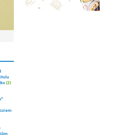
d
itulu
ļko
(2)
k"
aziem
a
ajām