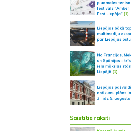
pludmales tenisa
festivāls "Amber
Fest Liepāja"
(1)
Liepājas bākā to
multimediju ekspo
par Liepājas ostu
No Francijas, Me
un Spānijas – trīs
ielu mākslas stās
Liepājā
(1)
Liepājas pašvald
notikumu plāns l
3. līdz 9. august
Saistītie raksti
Karostā jaunie