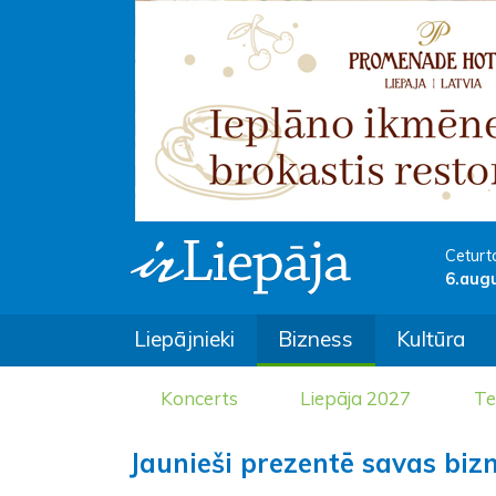
Ceturt
6.aug
Liepājnieki
Bizness
Kultūra
Koncerts
Liepāja 2027
Te
Jaunieši prezentē savas bizn