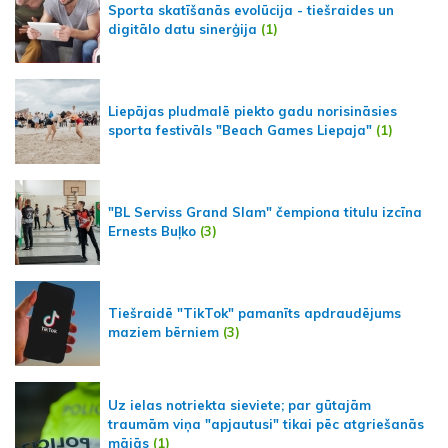
Sporta skatīšanās evolūcija - tiešraides un
digitālo datu sinerģija
(1)
Liepājas pludmalē piekto gadu norisināsies
sporta festivāls "Beach Games Liepaja"
(1)
"BL Serviss Grand Slam" čempiona titulu izcīna
Ernests Buļko
(3)
Tiešraidē "TikTok" pamanīts apdraudējums
maziem bērniem
(3)
Uz ielas notriekta sieviete; par gūtajām
traumām viņa "apjautusi" tikai pēc atgriešanās
mājās
(1)