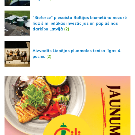
“Bioforce” piesaista Baltijas biometāna nozarē
līdz šim lielākās investīcijas un paplašinās
darbību Latvijā
(2)
Aizvadīts Liepājas pludmales tenisa līgas 4.
posms
(2)