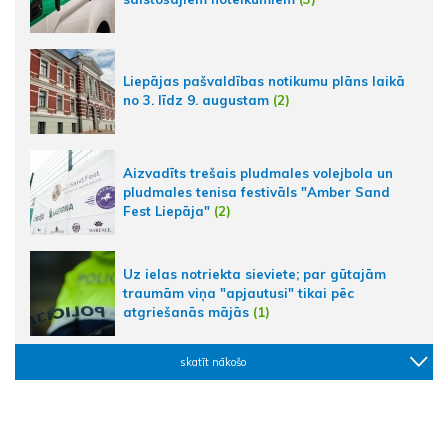
Liepājas pašvaldības notikumu plāns laikā
no 3. līdz 9. augustam
(2)
Aizvadīts trešais pludmales volejbola un
pludmales tenisa festivāls "Amber Sand
Fest Liepāja"
(2)
Uz ielas notriekta sieviete; par gūtajām
traumām viņa "apjautusi" tikai pēc
atgriešanās mājās
(1)
skatīt nākošo