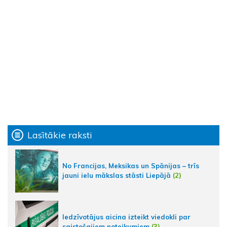
Lasītākie raksti
No Francijas, Meksikas un Spānijas – trīs
jauni ielu mākslas stāsti Liepājā
(2)
Iedzīvotājus aicina izteikt viedokli par
saistošajiem noteikumiem
(3)