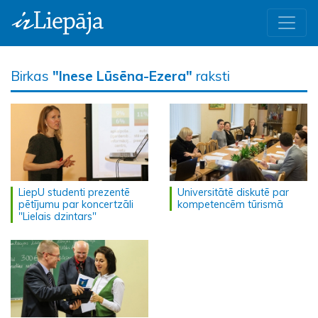
Birkas
"Inese Lūsēna-Ezera"
raksti
LiepU studenti prezentē
Universitātē diskutē par
pētījumu par koncertzāli
kompetencēm tūrismā
"Lielais dzintars"