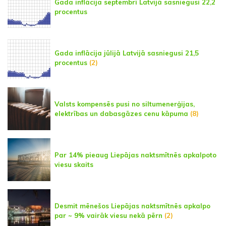
Gada inflācija septembrī Latvijā sasniegusi 22,2
procentus
Gada inflācija jūlijā Latvijā sasniegusi 21,5
procentus
(2)
Valsts kompensēs pusi no siltumenerģijas,
elektrības un dabasgāzes cenu kāpuma
(8)
Par 14% pieaug Liepājas naktsmītnēs apkalpoto
viesu skaits
Desmit mēnešos Liepājas naktsmītnēs apkalpo
par ~ 9% vairāk viesu nekā pērn
(2)