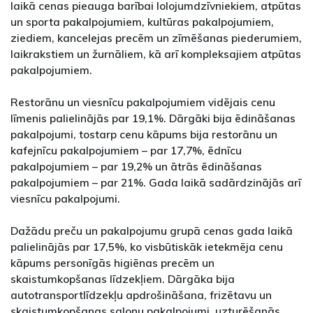
laikā cenas pieauga barībai lolojumdzīvniekiem, atpūtas
un sporta pakalpojumiem, kultūras pakalpojumiem,
ziediem, kancelejas precēm un zīmēšanas piederumiem,
laikrakstiem un žurnāliem, kā arī kompleksajiem atpūtas
pakalpojumiem.
Restorānu un viesnīcu pakalpojumiem vidējais cenu
līmenis palielinājās par 19,1%. Dārgāki bija ēdināšanas
pakalpojumi, tostarp cenu kāpums bija restorānu un
kafejnīcu pakalpojumiem – par 17,7%, ēdnīcu
pakalpojumiem – par 19,2% un ātrās ēdināšanas
pakalpojumiem – par 21%. Gada laikā sadārdzinājās arī
viesnīcu pakalpojumi.
Dažādu preču un pakalpojumu grupā cenas gada laikā
palielinājās par 17,5%, ko visbūtiskāk ietekmēja cenu
kāpums personīgās higiēnas precēm un
skaistumkopšanas līdzekļiem. Dārgāka bija
autotransportlīdzekļu apdrošināšana, frizētavu un
skaistumkopšanas salonu pakalpojumi, uzturēšanās