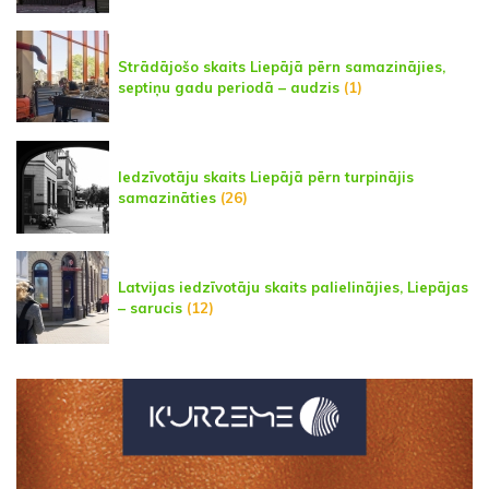
Strādājošo skaits Liepājā pērn samazinājies,
septiņu gadu periodā – audzis
(1)
Iedzīvotāju skaits Liepājā pērn turpinājis
samazināties
(26)
Latvijas iedzīvotāju skaits palielinājies, Liepājas
– sarucis
(12)