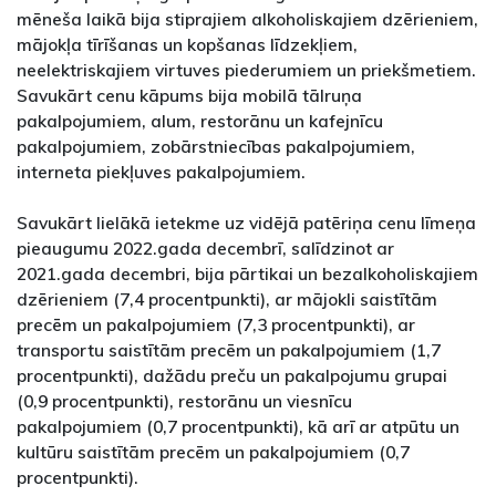
mēneša laikā bija stiprajiem alkoholiskajiem dzērieniem,
mājokļa tīrīšanas un kopšanas līdzekļiem,
neelektriskajiem virtuves piederumiem un priekšmetiem.
Savukārt cenu kāpums bija mobilā tālruņa
pakalpojumiem, alum, restorānu un kafejnīcu
pakalpojumiem, zobārstniecības pakalpojumiem,
interneta piekļuves pakalpojumiem.
Savukārt lielākā ietekme uz vidējā patēriņa cenu līmeņa
pieaugumu 2022.gada decembrī, salīdzinot ar
2021.gada decembri, bija pārtikai un bezalkoholiskajiem
dzērieniem (7,4 procentpunkti), ar mājokli saistītām
precēm un pakalpojumiem (7,3 procentpunkti), ar
transportu saistītām precēm un pakalpojumiem (1,7
procentpunkti), dažādu preču un pakalpojumu grupai
(0,9 procentpunkti), restorānu un viesnīcu
pakalpojumiem (0,7 procentpunkti), kā arī ar atpūtu un
kultūru saistītām precēm un pakalpojumiem (0,7
procentpunkti).