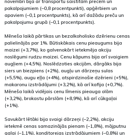
novembri bija ar transportu saistītām precēm un
pakalpojumiem (–0,8 procentpunkti), apģērbiem un
apaviem (–0,1 procentpunkts), kā arī dažādu preču un
pakalpojumu grupā (–0,1 procentpunkts).
Mēneša laikā pārtikas un bezalkoholisko dzērienu cenas
palielinājās par 1%. Būtiskākais cenu pieaugums bija
maizei (+3,7%), ko galvenokārt ietekmēja akciju
noslēgumi rudzu maizei. Cenu kāpums bija arī svaigiem
augļiem (+4,5%). Noslēdzoties akcijām, dārgāks bija
siers un biezpiens (+2%), augļu un dārzeņu sulas
(+5,5%), augu eļļa (+4%), atspirdzinošie dzērieni (+5%),
makaronu izstrādājumi (+3,2%), kā arī kafija (+0,7%).
Mēneša laikā vidējais cenu līmenis pieauga olām
(+3,2%), brokastu pārslām (+8,9%), kā arī cūkgaļai
(+1%).
Savukārt lētāki bija svaigi dārzeņi (–2,2%), akciju
ietekmē cenas samazinājās pienam (–1,8%), mājputnu
gaļai (–1,1%), konditorejas izstrādājumiem (–0,8%) un