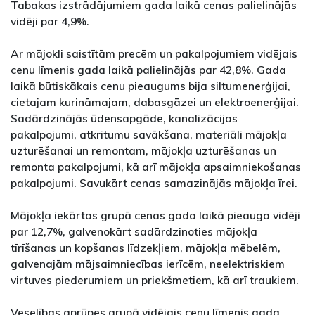
Tabakas izstrādājumiem gada laikā cenas palielinājās
vidēji par 4,9%.
Ar mājokli saistītām precēm un pakalpojumiem vidējais
cenu līmenis gada laikā palielinājās par 42,8%. Gada
laikā būtiskākais cenu pieaugums bija siltumenerģijai,
cietajam kurināmajam, dabasgāzei un elektroenerģijai.
Sadārdzinājās ūdensapgāde, kanalizācijas
pakalpojumi, atkritumu savākšana, materiāli mājokļa
uzturēšanai un remontam, mājokļa uzturēšanas un
remonta pakalpojumi, kā arī mājokļa apsaimniekošanas
pakalpojumi. Savukārt cenas samazinājās mājokļa īrei.
Mājokļa iekārtas grupā cenas gada laikā pieauga vidēji
par 12,7%, galvenokārt sadārdzinoties mājokļa
tīrīšanas un kopšanas līdzekļiem, mājokļa mēbelēm,
galvenajām mājsaimniecības ierīcēm, neelektriskiem
virtuves piederumiem un priekšmetiem, kā arī traukiem.
Veselības aprūpes grupā vidējais cenu līmenis gada