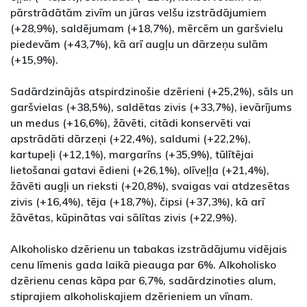
pārstrādātām zivīm un jūras velšu izstrādājumiem
(+28,9%), saldējumam (+18,7%), mērcēm un garšvielu
piedevām (+43,7%), kā arī augļu un dārzeņu sulām
(+15,9%).
Sadārdzinājās atspirdzinošie dzērieni (+25,2%), sāls un
garšvielas (+38,5%), saldētas zivis (+33,7%), ievārījums
un medus (+16,6%), žāvēti, citādi konservēti vai
apstrādāti dārzeņi (+22,4%), saldumi (+22,2%),
kartupeļi (+12,1%), margarīns (+35,9%), tūlītējai
lietošanai gatavi ēdieni (+26,1%), olīveļļa (+21,4%),
žāvēti augļi un rieksti (+20,8%), svaigas vai atdzesētas
zivis (+16,4%), tēja (+18,7%), čipsi (+37,3%), kā arī
žāvētas, kūpinātas vai sālītas zivis (+22,9%).
Alkoholisko dzērienu un tabakas izstrādājumu vidējais
cenu līmenis gada laikā pieauga par 6%. Alkoholisko
dzērienu cenas kāpa par 6,7%, sadārdzinoties alum,
stiprajiem alkoholiskajiem dzērieniem un vīnam.