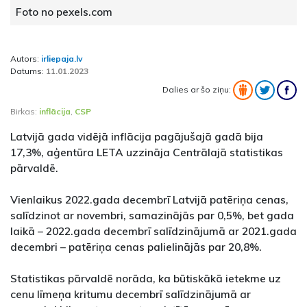
Foto no pexels.com
Autors:
irliepaja.lv
Datums:
11.01.2023
Dalies ar šo ziņu:
Birkas:
inflācija
,
CSP
Latvijā gada vidējā inflācija pagājušajā gadā bija
17,3%, aģentūra LETA uzzināja Centrālajā statistikas
pārvaldē.
Vienlaikus 2022.gada decembrī Latvijā patēriņa cenas,
salīdzinot ar novembri, samazinājās par 0,5%, bet gada
laikā – 2022.gada decembrī salīdzinājumā ar 2021.gada
decembri – patēriņa cenas palielinājās par 20,8%.
Statistikas pārvaldē norāda, ka būtiskākā ietekme uz
cenu līmeņa kritumu decembrī salīdzinājumā ar