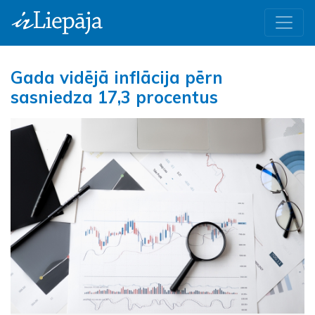
Gada vidējā inflācija pērn
sasniedza 17,3 procentus