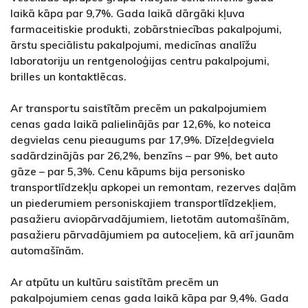
laikā kāpa par 9,7%. Gada laikā dārgāki kļuva
farmaceitiskie produkti, zobārstniecības pakalpojumi,
ārstu speciālistu pakalpojumi, medicīnas analīžu
laboratoriju un rentgenoloģijas centru pakalpojumi,
brilles un kontaktlēcas.
Ar transportu saistītām precēm un pakalpojumiem
cenas gada laikā palielinājās par 12,6%, ko noteica
degvielas cenu pieaugums par 17,9%. Dīzeļdegviela
sadārdzinājās par 26,2%, benzīns – par 9%, bet auto
gāze – par 5,3%. Cenu kāpums bija personisko
transportlīdzekļu apkopei un remontam, rezerves daļām
un piederumiem personiskajiem transportlīdzekļiem,
pasažieru aviopārvadājumiem, lietotām automašīnām,
pasažieru pārvadājumiem pa autoceļiem, kā arī jaunām
automašīnām.
Ar atpūtu un kultūru saistītām precēm un
pakalpojumiem cenas gada laikā kāpa par 9,4%. Gada