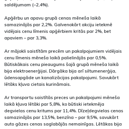
saldējumam (–2,4%).
Apģērbu un apavu grupā cenas mēneša laikā
samazinājās par 2,2%. Galvenokārt akciju ietekmē
vidējais cenu līmenis apģērbiem kritās par 2%, bet
apaviem – par 3,3%.
Ar mājokli saistītām precēm un pakalpojumiem vidējais
cenu līmenis mēneša laikā palielinājās par 0,5%.
Būtiskākais cenu pieaugums šajā grupā mēneša laikā
bija elektroenerģijai. Dārgāka bija arī siltumenerģija,
ūdensapgāde un kanalizācijas pakalpojumi. Savukārt
lētāks kļuva cietais kurināmais.
Ar transportu saistītās preces un pakalpojumi mēneša
laikā kļuva lētāki par 5,8%, ko būtiski ietekmēja
degvielas cenu kritums par 11,4%. Dīzeļdegvielas cenas
samazinājās par 13,5%, benzīna – par 9,5%, savukārt
auto gāzes cenas saglabājās nemainīgas. Lētākas bija