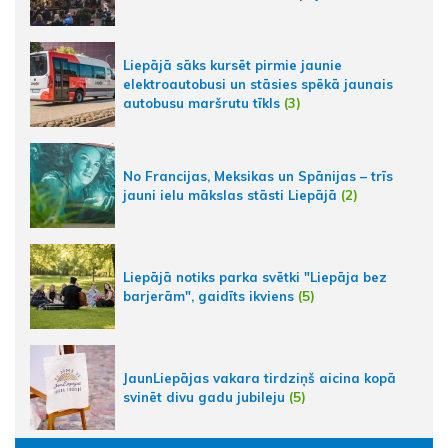
Liepājā sāks kursēt pirmie jaunie
elektroautobusi un stāsies spēkā jaunais
autobusu maršrutu tīkls
(3)
No Francijas, Meksikas un Spānijas – trīs
jauni ielu mākslas stāsti Liepājā
(2)
Liepājā notiks parka svētki "Liepāja bez
barjerām", gaidīts ikviens
(5)
JaunLiepājas vakara tirdziņš aicina kopā
svinēt divu gadu jubileju
(5)