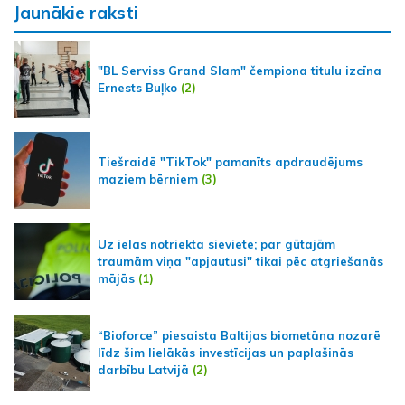
Jaunākie raksti
"BL Serviss Grand Slam" čempiona titulu izcīna
Ernests Buļko
(2)
Tiešraidē "TikTok" pamanīts apdraudējums
maziem bērniem
(3)
Uz ielas notriekta sieviete; par gūtajām
traumām viņa "apjautusi" tikai pēc atgriešanās
mājās
(1)
“Bioforce” piesaista Baltijas biometāna nozarē
līdz šim lielākās investīcijas un paplašinās
darbību Latvijā
(2)