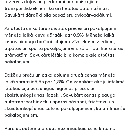
rezerves daļas un piederumi personiskajiem
transportlīdzekļiem, kā arī lietotas automašīnas.
Savukārt dārgāki bija pasažieru aviopārvadājumi.
Ar atpūtu un kultūru saistītās preces un pakalpojumi
mēneša laikā kļuva dārgāki par 0,9%. Mēneša laikā
cenas pieauga barībai lolojumdzīvniekiem, ziediem,
atpūtas un sporta pakalpojumiem, kā arī daiļliteratūras
grāmatām. Savukārt lētāki bija kompleksie atpūtas
pakalpojumi.
Dažādu preču un pakalpojumu grupā cenas mēneša
laikā samazinājās par 1,8%. Galvenokārt akciju ietekmē
lētākas bija personīgās higiēnas preces un
skaistumkopšanas līdzekļi. Savukārt cenas pieauga
autotransportlīdzekļu apdrošināšanai, frizētavu un
skaistumkopšanas salonu pakalpojumiem, kā arī finanšu
pakalpojumiem.
Pārējās patēriņa grupās nozīmīgākais cenu kritums