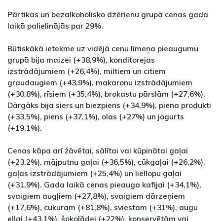
Pārtikas un bezalkoholisko dzērienu grupā cenas gada
laikā palielinājās par 29%.
Būtiskākā ietekme uz vidējā cenu līmeņa pieaugumu
grupā bija maizei (+38,9%), konditorejas
izstrādājumiem (+26,4%), miltiem un citiem
graudaugiem (+43,9%), makaronu izstrādājumiem
(+30,8%), rīsiem (+35,4%), brokastu pārslām (+27,6%).
Dārgāks bija siers un biezpiens (+34,9%), piena produkti
(+33,5%), piens (+37,1%), olas (+27%) un jogurts
(+19,1%).
Cenas kāpa arī žāvētai, sālītai vai kūpinātai gaļai
(+23,2%), mājputnu gaļai (+36,5%), cūkgaļai (+26,2%),
gaļas izstrādājumiem (+25,4%) un liellopu gaļai
(+31,9%). Gada laikā cenas pieauga kafijai (+34,1%),
svaigiem augļiem (+27,8%), svaigiem dārzeņiem
(+17,6%), cukuram (+81,8%), sviestam (+31%), augu
eļļai (+43,1%), šokolādei (+22%), konservētām vai