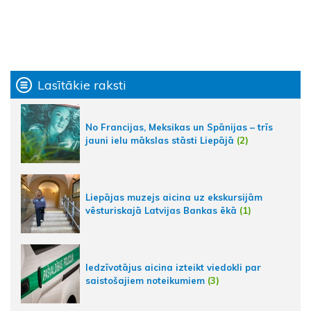
Lasītākie raksti
No Francijas, Meksikas un Spānijas – trīs
jauni ielu mākslas stāsti Liepājā
(2)
Liepājas muzejs aicina uz ekskursijām
vēsturiskajā Latvijas Bankas ēkā
(1)
Iedzīvotājus aicina izteikt viedokli par
saistošajiem noteikumiem
(3)