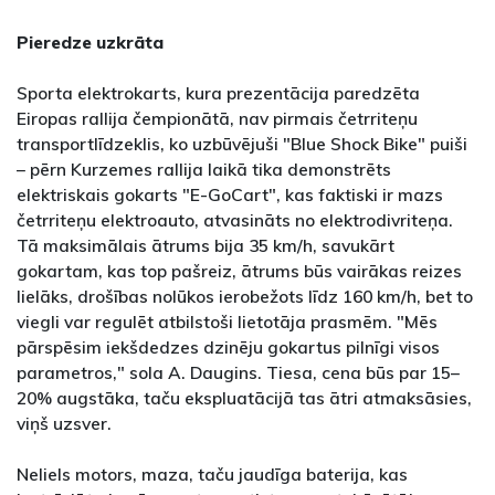
Pieredze uzkrāta
Sporta elektrokarts, kura prezentācija paredzēta
Eiropas rallija čempionātā, nav pirmais četrriteņu
transportlīdzeklis, ko uzbūvējuši "Blue Shock Bike" puiši
– pērn Kurzemes rallija laikā tika demonstrēts
elektriskais gokarts "E-GoCart", kas faktiski ir mazs
četrriteņu elektroauto, atvasināts no elektrodivriteņa.
Tā maksimālais ātrums bija 35 km/h, savukārt
gokartam, kas top pašreiz, ātrums būs vairākas reizes
lielāks, drošības nolūkos ierobežots līdz 160 km/h, bet to
viegli var regulēt atbilstoši lietotāja prasmēm. "Mēs
pārspēsim iekšdedzes dzinēju gokartus pilnīgi visos
parametros," sola A. Daugins. Tiesa, cena būs par 15–
20% augstāka, taču ekspluatācijā tas ātri atmaksāsies,
viņš uzsver.
Neliels motors, maza, taču jaudīga baterija, kas