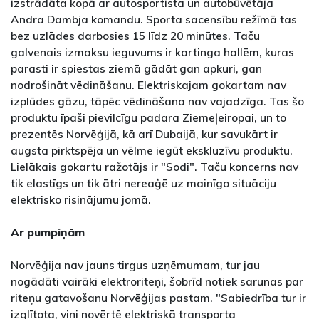
izstrādāta kopā ar autosportista un autobūvētāja
Andra Dambja komandu. Sporta sacensību režīmā tas
bez uzlādes darbosies 15 līdz 20 minūtes. Taču
galvenais izmaksu ieguvums ir kartinga hallēm, kuras
parasti ir spiestas ziemā gādāt gan apkuri, gan
nodrošināt vēdināšanu. Elektriskajam gokartam nav
izplūdes gāzu, tāpēc vēdināšana nav vajadzīga. Tas šo
produktu īpaši pievilcīgu padara Ziemeļeiropai, un to
prezentēs Norvēģijā, kā arī Dubaijā, kur savukārt ir
augsta pirktspēja un vēlme iegūt ekskluzīvu produktu.
Lielākais gokartu ražotājs ir "Sodi". Taču koncerns nav
tik elastīgs un tik ātri nereaģē uz mainīgo situāciju
elektrisko risinājumu jomā.
Ar pumpiņām
Norvēģija nav jauns tirgus uzņēmumam, tur jau
nogādāti vairāki elektroriteņi, šobrīd notiek sarunas par
riteņu gatavošanu Norvēģijas pastam. "Sabiedrība tur ir
izglītota, viņi novērtē elektriskā transporta