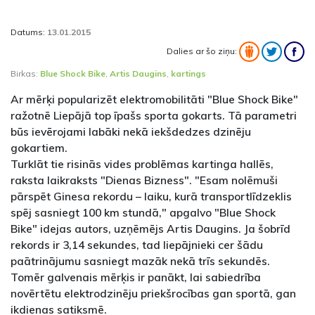
Datums:
13.01.2015
Dalies ar šo ziņu:
Birkas:
Blue Shock Bike
,
Artis Daugins
,
kartings
Ar mērķi popularizēt elektromobilitāti "Blue Shock Bike"
ražotnē Liepājā top īpašs sporta gokarts. Tā parametri
būs ievērojami labāki nekā iekšdedzes dzinēju
gokartiem.
Turklāt tie risinās vides problēmas kartinga hallēs,
raksta laikraksts "Dienas Bizness". "Esam nolēmuši
pārspēt Ginesa rekordu – laiku, kurā transportlīdzeklis
spēj sasniegt 100 km stundā," apgalvo "Blue Shock
Bike" idejas autors, uzņēmējs Artis Daugins. Ja šobrīd
rekords ir 3,14 sekundes, tad liepājnieki cer šādu
paātrinājumu sasniegt mazāk nekā trīs sekundēs.
Tomēr galvenais mērķis ir panākt, lai sabiedrība
novērtētu elektrodzinēju priekšrocības gan sportā, gan
ikdienas satiksmē.