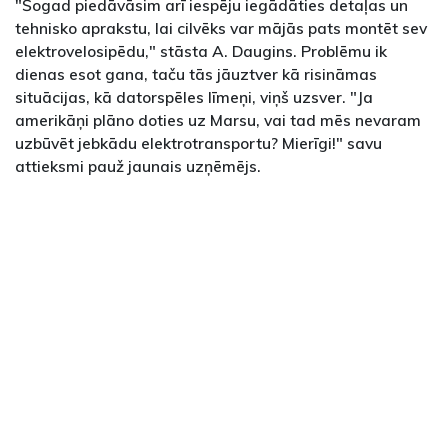
"Šogad piedāvāsim arī iespēju iegādāties detaļas un
tehnisko aprakstu, lai cilvēks var mājās pats montēt sev
elektrovelosipēdu," stāsta A. Daugins. Problēmu ik
dienas esot gana, taču tās jāuztver kā risināmas
situācijas, kā datorspēles līmeņi, viņš uzsver. "Ja
amerikāņi plāno doties uz Marsu, vai tad mēs nevaram
uzbūvēt jebkādu elektrotransportu? Mierīgi!" savu
attieksmi pauž jaunais uzņēmējs.