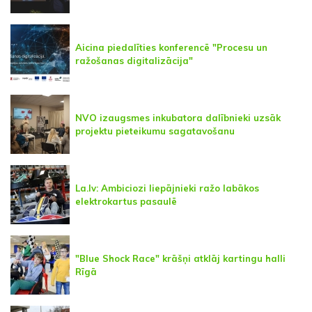
Aicina piedalīties konferencē "Procesu un
ražošanas digitalizācija"
NVO izaugsmes inkubatora dalībnieki uzsāk
projektu pieteikumu sagatavošanu
La.lv: Ambiciozi liepājnieki ražo labākos
elektrokartus pasaulē
"Blue Shock Race" krāšņi atklāj kartingu halli
Rīgā