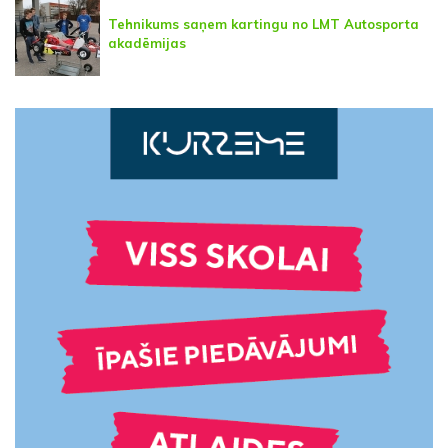
Tehnikums saņem kartingu no LMT Autosporta
akadēmijas