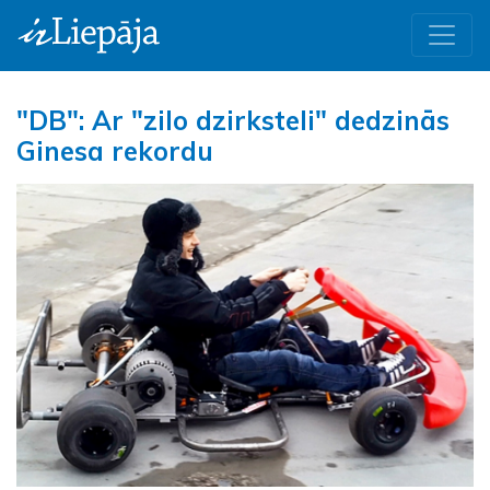
"DB": Ar "zilo dzirksteli" dedzinās
Ginesa rekordu