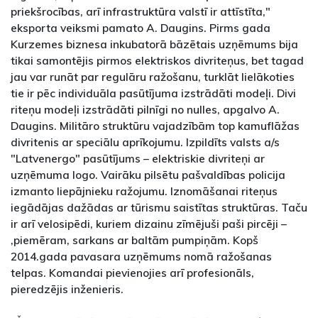
priekšrocības, arī infrastruktūra valstī ir attīstīta,"
eksporta veiksmi pamato A. Daugins. Pirms gada
Kurzemes biznesa inkubatorā bāzētais uzņēmums bija
tikai samontējis pirmos elektriskos divriteņus, bet tagad
jau var runāt par regulāru ražošanu, turklāt lielākoties
tie ir pēc individuāla pasūtījuma izstrādāti modeļi. Divi
riteņu modeļi izstrādāti pilnīgi no nulles, apgalvo A.
Daugins. Militāro struktūru vajadzībām top kamuflāžas
divritenis ar speciālu aprīkojumu. Izpildīts valsts a/s
"Latvenergo" pasūtījums – elektriskie divriteņi ar
uzņēmuma logo. Vairāku pilsētu pašvaldības policija
izmanto liepājnieku ražojumu. Iznomāšanai riteņus
iegādājas dažādas ar tūrismu saistītas struktūras. Taču
ir arī velosipēdi, kuriem dizainu zīmējuši paši pircēji –
,piemēram, sarkans ar baltām pumpiņām. Kopš
2014.gada pavasara uzņēmums nomā ražošanas
telpas. Komandai pievienojies arī profesionāls,
pieredzējis inženieris.