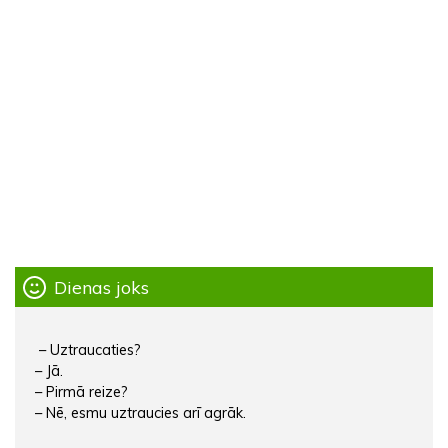
Dienas joks
– Uztraucaties?
– Jā.
– Pirmā reize?
– Nē, esmu uztraucies arī agrāk.