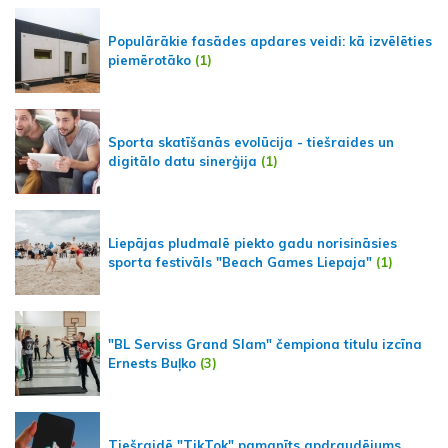
Populārākie fasādes apdares veidi: kā izvēlēties
piemērotāko
(1)
Sporta skatīšanās evolūcija - tiešraides un
digitālo datu sinerģija
(1)
Liepājas pludmalē piekto gadu norisināsies
sporta festivāls "Beach Games Liepaja"
(1)
"BL Serviss Grand Slam" čempiona titulu izcīna
Ernests Buļko
(3)
Tiešraidē "TikTok" pamanīts apdraudējums