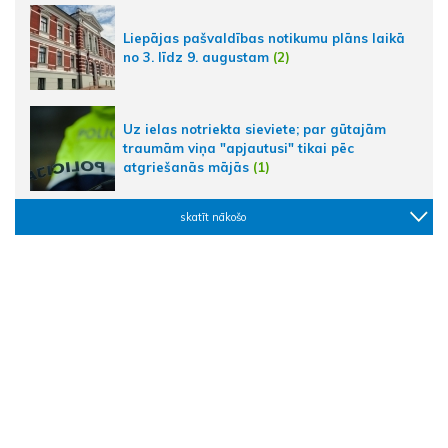
Liepājas pašvaldības notikumu plāns laikā
no 3. līdz 9. augustam
(2)
Uz ielas notriekta sieviete; par gūtajām
traumām viņa "apjautusi" tikai pēc
atgriešanās mājās
(1)
skatīt nākošo