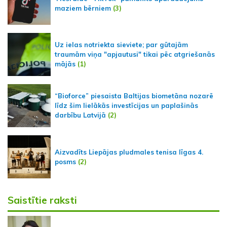
maziem bērniem
(3)
Uz ielas notriekta sieviete; par gūtajām
traumām viņa "apjautusi" tikai pēc atgriešanās
mājās
(1)
“Bioforce” piesaista Baltijas biometāna nozarē
līdz šim lielākās investīcijas un paplašinās
darbību Latvijā
(2)
Aizvadīts Liepājas pludmales tenisa līgas 4.
posms
(2)
Saistītie raksti