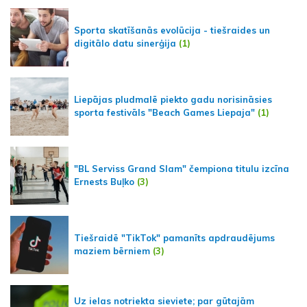
Sporta skatīšanās evolūcija - tiešraides un
digitālo datu sinerģija
(1)
Liepājas pludmalē piekto gadu norisināsies
sporta festivāls "Beach Games Liepaja"
(1)
"BL Serviss Grand Slam" čempiona titulu izcīna
Ernests Buļko
(3)
Tiešraidē "TikTok" pamanīts apdraudējums
maziem bērniem
(3)
Uz ielas notriekta sieviete; par gūtajām