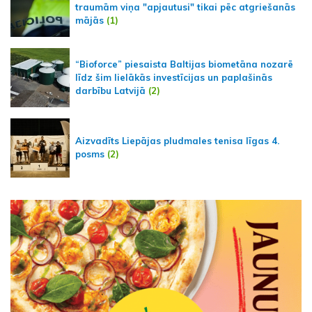
traumām viņa "apjautusi" tikai pēc atgriešanās
mājās
(1)
“Bioforce” piesaista Baltijas biometāna nozarē
līdz šim lielākās investīcijas un paplašinās
darbību Latvijā
(2)
Aizvadīts Liepājas pludmales tenisa līgas 4.
posms
(2)