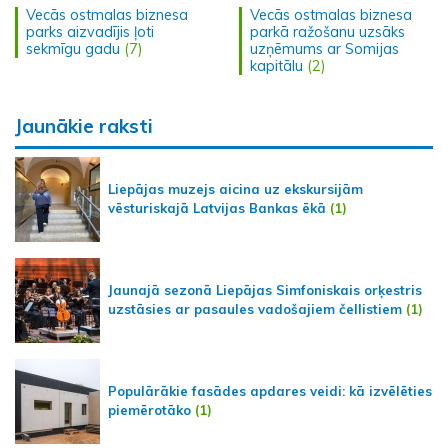
Vecās ostmalas biznesa
Vecās ostmalas biznesa
parks aizvadījis ļoti
parkā ražošanu uzsāks
sekmīgu gadu
(7)
uzņēmums ar Somijas
kapitālu
(2)
Jaunākie raksti
Liepājas muzejs aicina uz ekskursijām
vēsturiskajā Latvijas Bankas ēkā
(1)
Jaunajā sezonā Liepājas Simfoniskais orķestris
uzstāsies ar pasaules vadošajiem čellistiem
(1)
Populārākie fasādes apdares veidi: kā izvēlēties
piemērotāko
(1)