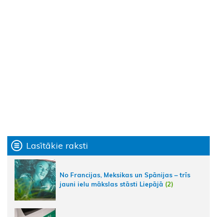
Lasītākie raksti
No Francijas, Meksikas un Spānijas – trīs
jauni ielu mākslas stāsti Liepājā
(2)