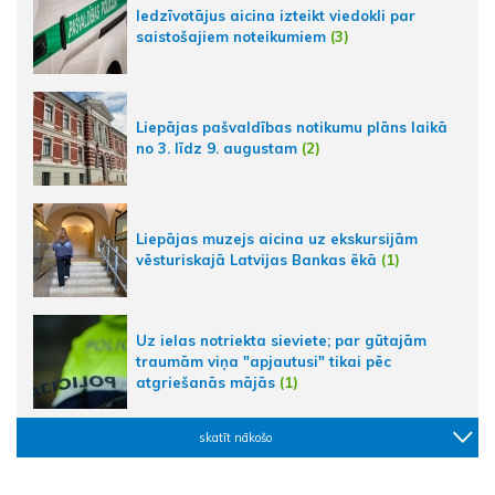
Iedzīvotājus aicina izteikt viedokli par
saistošajiem noteikumiem
(3)
Liepājas pašvaldības notikumu plāns laikā
no 3. līdz 9. augustam
(2)
Liepājas muzejs aicina uz ekskursijām
vēsturiskajā Latvijas Bankas ēkā
(1)
Uz ielas notriekta sieviete; par gūtajām
traumām viņa "apjautusi" tikai pēc
atgriešanās mājās
(1)
skatīt nākošo