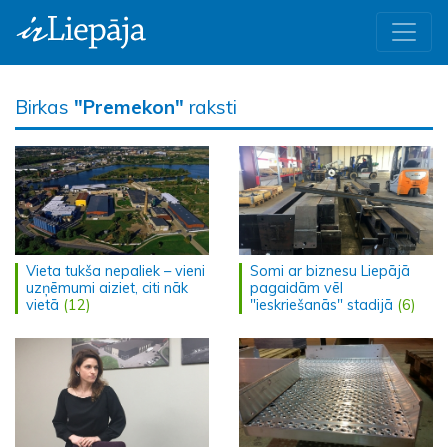
Birkas
"Premekon"
raksti
Vieta tukša nepaliek – vieni
Somi ar biznesu Liepājā
uzņēmumi aiziet, citi nāk
pagaidām vēl
vietā
(12)
"ieskriešanās" stadijā
(6)