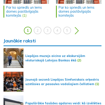
Par ko spriedīs un lems
Par ko spriedīs un lems
domes pastāvīgajās
domes pastāvīgajās
komitejās
(1)
komitejās
1
2
3
4
5
Jaunākie raksti
Liepājas muzejs aicina uz ekskursijām
vēsturiskajā Latvijas Bankas ēkā
(2)
Jaunajā sezonā Liepājas Simfoniskais orķestris
uzstāsies ar pasaules vadošajiem čellistiem
(1)
Populārākie fasādes apdares veidi: kā izvēlēties