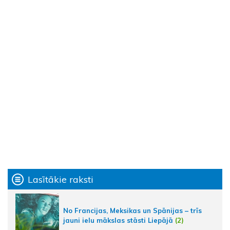
Lasītākie raksti
No Francijas, Meksikas un Spānijas – trīs
jauni ielu mākslas stāsti Liepājā
(2)