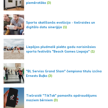
piemērotāko
(3)
Sporta skatīšanās evolūcija - tiešraides un
digitālo datu sinerģija
(1)
Liepājas pludmalē piekto gadu norisināsies
sporta festivāls "Beach Games Liepaja"
(1)
"BL Serviss Grand Slam" čempiona titulu izcīna
Ernests Buļko
(3)
Tiešraidē "TikTok" pamanīts apdraudējums
maziem bērniem
(3)