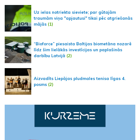
Uz ielas notriekta sieviete; par gūtajām
traumām viņa "apjautusi" tikai pēc atgriešanās
mājās
(1)
“Bioforce” piesaista Baltijas biometāna nozarē
līdz šim lielākās investīcijas un paplašinās
darbību Latvijā
(2)
Aizvadīts Liepājas pludmales tenisa līgas 4.
posms
(2)