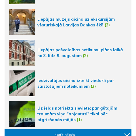
Liepājas muzejs aicina uz ekskursijām
vēsturiskajā Latvijas Bankas ēkā
(2)
Liepājas pašvaldības notikumu plāns laikā
no 3. līdz 9. augustam
(2)
Iedzīvotājus aicina izteikt viedokli par
saistošajiem noteikumiem
(3)
Uz ielas notriekta sieviete; par gūtajām
traumām viņa "apjautusi" tikai pēc
atgriešanās mājās
(1)
skatīt nākošo