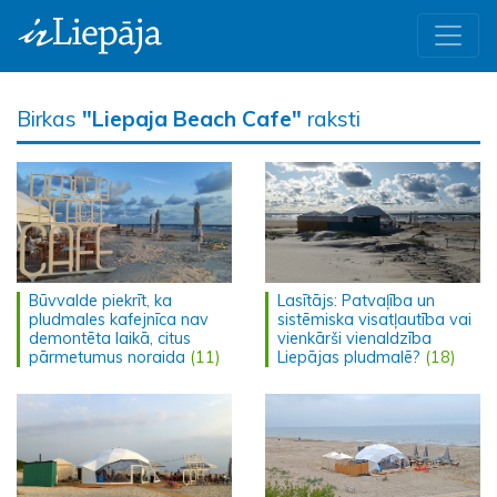
Birkas
"Liepaja Beach Cafe"
raksti
Būvvalde piekrīt, ka
Lasītājs: Patvaļība un
pludmales kafejnīca nav
sistēmiska visatļautība vai
demontēta laikā, citus
vienkārši vienaldzība
pārmetumus noraida
(11)
Liepājas pludmalē?
(18)