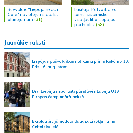
Būvvalde: "Liepāja Beach
Lasītājs: Patvaļība vai
Cafe" novietojums atbilst
tomēr sistēmiska
plānojumam
(31)
visatļautība Liepājas
pludmalē?
(58)
Jaunākie raksti
Liepājas pašvaldības notikumu plāns laikā no 10.
līdz 16. augustam
Divi Liepājas sportisti pārstāvēs Latviju U19
Eiropas čempionātā boksā
Ekspluatācijā nodots daudzdzīvokļu nams
Celtnieku ielā