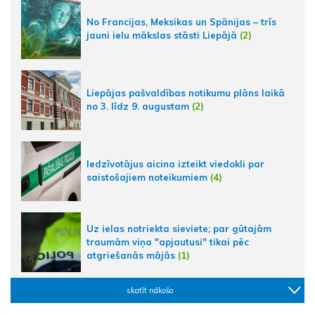
No Francijas, Meksikas un Spānijas – trīs
jauni ielu mākslas stāsti Liepājā
(2)
Liepājas pašvaldības notikumu plāns laikā
no 3. līdz 9. augustam
(2)
Iedzīvotājus aicina izteikt viedokli par
saistošajiem noteikumiem
(4)
Uz ielas notriekta sieviete; par gūtajām
traumām viņa "apjautusi" tikai pēc
atgriešanās mājās
(1)
skatīt nākošo