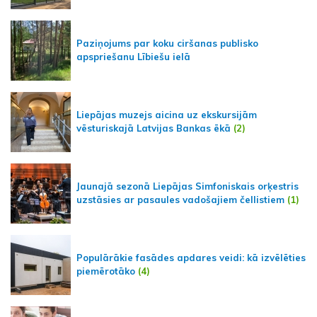
Paziņojums par koku ciršanas publisko
apspriešanu Lībiešu ielā
Liepājas muzejs aicina uz ekskursijām
vēsturiskajā Latvijas Bankas ēkā
(2)
Jaunajā sezonā Liepājas Simfoniskais orķestris
uzstāsies ar pasaules vadošajiem čellistiem
(1)
Populārākie fasādes apdares veidi: kā izvēlēties
piemērotāko
(4)