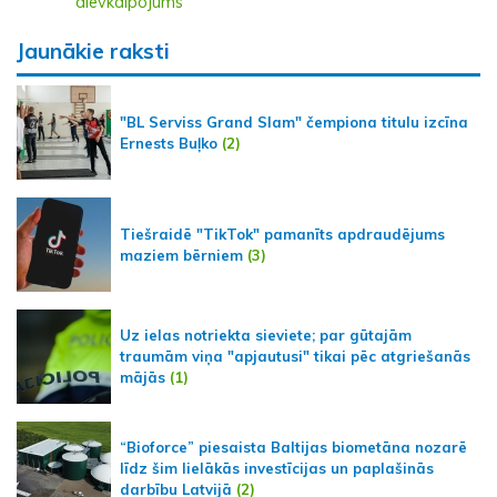
dievkalpojums
Jaunākie raksti
"BL Serviss Grand Slam" čempiona titulu izcīna
Ernests Buļko
(2)
Tiešraidē "TikTok" pamanīts apdraudējums
maziem bērniem
(3)
Uz ielas notriekta sieviete; par gūtajām
traumām viņa "apjautusi" tikai pēc atgriešanās
mājās
(1)
“Bioforce” piesaista Baltijas biometāna nozarē
līdz šim lielākās investīcijas un paplašinās
darbību Latvijā
(2)