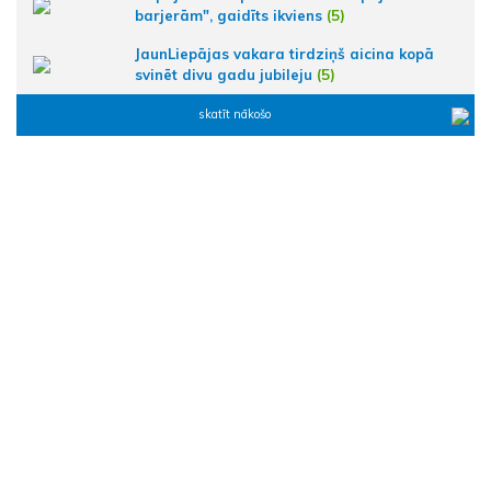
barjerām", gaidīts ikviens
(5)
JaunLiepājas vakara tirdziņš aicina kopā
svinēt divu gadu jubileju
(5)
skatīt nākošo