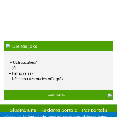
Dienas joks
– Uztraucaties?
– Jā.
– Pirmā reize?
– Nē, esmu uztraucies arī agrāk.
skatīt nākošo
Sludinājumi
Reklāma portālā
Par portālu
Informējam, ka šajā tīmekļa vietnē tiek izmantotas sīkdatnes. Pirms