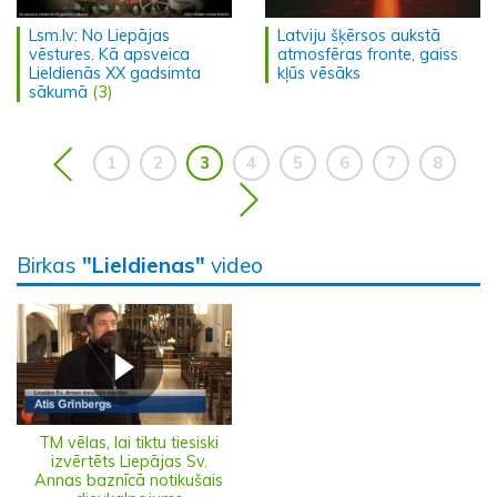
Lsm.lv: No Liepājas
Latviju šķērsos aukstā
vēstures. Kā apsveica
atmosfēras fronte, gaiss
Lieldienās XX gadsimta
kļūs vēsāks
sākumā
(3)
1
2
3
4
5
6
7
8
Birkas
"Lieldienas"
video
TM vēlas, lai tiktu tiesiski
izvērtēts Liepājas Sv.
Annas baznīcā notikušais