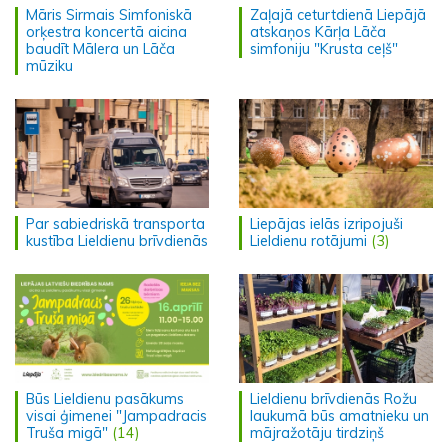
Māris Sirmais Simfoniskā
Zaļajā ceturtdienā Liepājā
orķestra koncertā aicina
atskaņos Kārļa Lāča
baudīt Mālera un Lāča
simfoniju "Krusta ceļš"
mūziku
Par sabiedriskā transporta
Liepājas ielās izripojuši
kustība Lieldienu brīvdienās
Lieldienu rotājumi
(3)
Būs Lieldienu pasākums
Lieldienu brīvdienās Rožu
visai ģimenei "Jampadracis
laukumā būs amatnieku un
Truša migā"
(14)
mājražotāju tirdziņš