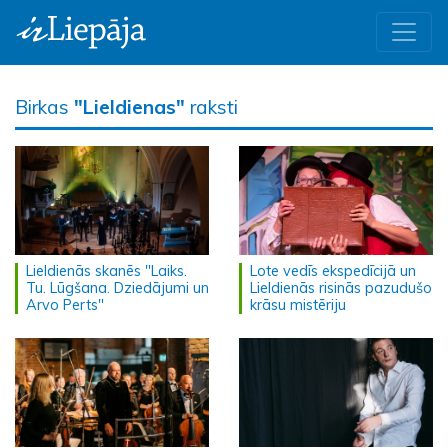
Birkas
"Lieldienas"
raksti
Lieldienās skanēs "Laiks.
Lote vedīs ekspedīcijā un
Tu. Lūgšana. Dziedājumi un
Lieldienās risinās pazudušo
Arvo Perts"
krāsu mistēriju