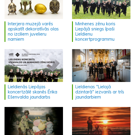
Interjera muzejā varēs
Minhenes zēnu koris
apskatīt dekoratīvās olas
Liepājā sniegs īpaši
no izciliem juvelieru
Lieldienu
namiem
koncertprogrammu
Lieldienās Liepājas
Lieldienas "Lielajā
koncertzālē skanēs Ērika
dzintarā" iezvanīs ar trīs
Ešenvalda jaundarbs
jaundarbiem