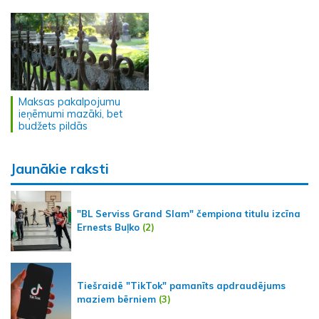
Maksas pakalpojumu
ieņēmumi mazāki, bet
budžets pildās
Jaunākie raksti
"BL Serviss Grand Slam" čempiona titulu izcīna
Ernests Buļko
(2)
Tiešraidē "TikTok" pamanīts apdraudējums
maziem bērniem
(3)