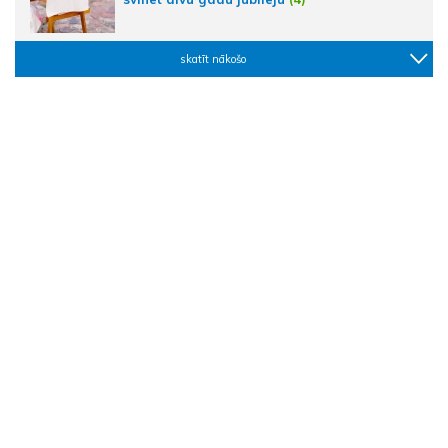
skatīt nākošo