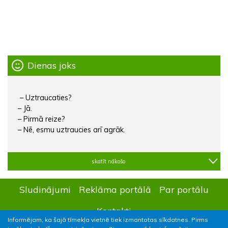
Dienas joks
– Uztraucaties?
– Jā.
– Pirmā reize?
– Nē, esmu uztraucies arī agrāk.
skatīt nākošo
Sludinājumi
Reklāma portālā
Par portālu
Kontakti
Informējam, ka šajā tīmekļa vietnē tiek izmantotas sīkdatnes. Pirms