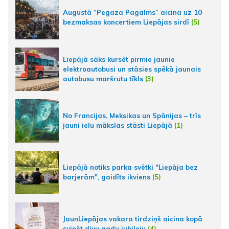
Augustā “Pegaza Pagalms” aicina uz 10
bezmaksas koncertiem Liepājas sirdī
(5)
Liepājā sāks kursēt pirmie jaunie
elektroautobusi un stāsies spēkā jaunais
autobusu maršrutu tīkls
(3)
No Francijas, Meksikas un Spānijas – trīs
jauni ielu mākslas stāsti Liepājā
(1)
Liepājā notiks parka svētki "Liepāja bez
barjerām", gaidīts ikviens
(5)
JaunLiepājas vakara tirdziņš aicina kopā
svinēt divu gadu jubileju
(4)