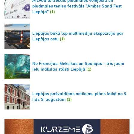
Aizvadīts trešais pludmales volejbola un
pludmales tenisa festivāls "Amber Sand Fest
Liepāja"
(1)
Liepājas bākā top multimediju ekspozīcija par
Liepājas ostu
(1)
No Francijas, Meksikas un Spānijas – trīs jauni
ielu mākslas stāsti Liepājā
(1)
Liepājas pašvaldības notikumu plāns laikā no 3.
līdz 9. augustam
(1)