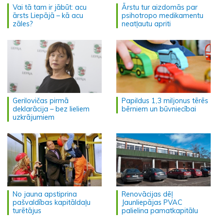
Vai tā tam ir jābūt: acu
Ārstu tur aizdomās par
ārsts Liepājā – kā acu
psihotropo medikamentu
zāles?
neatļautu apriti
Gerilovičas pirmā
Papildus 1,3 miljonus tērēs
deklarācija – bez lieliem
bērniem un būvniecībai
uzkrājumiem
No jauna apstiprina
Renovācijas dēļ
pašvaldības kapitāldaļu
Jaunliepājas PVAC
turētājus
palielina pamatkapitālu