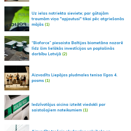
Uz ielas notriekta sieviete; par gūtajām
traumām viņa "apjautusi" tikai pēc atgriešanās
mājās
(1)
“Bioforce” piesaista Baltijas biometāna nozarē
līdz šim lielākās investīcijas un paplašinās
darbību Latvijā
(2)
Aizvadīts Liepājas pludmales tenisa līgas 4.
posms
(1)
Iedzīvotājus aicina izteikt viedokli par
saistošajiem noteikumiem
(1)