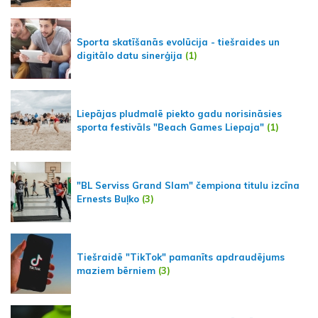
Sporta skatīšanās evolūcija - tiešraides un
digitālo datu sinerģija
(1)
Liepājas pludmalē piekto gadu norisināsies
sporta festivāls "Beach Games Liepaja"
(1)
"BL Serviss Grand Slam" čempiona titulu izcīna
Ernests Buļko
(3)
Tiešraidē "TikTok" pamanīts apdraudējums
maziem bērniem
(3)