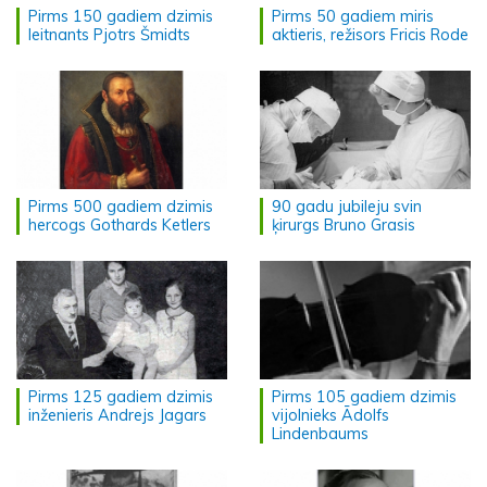
Pirms 150 gadiem dzimis
Pirms 50 gadiem miris
leitnants Pjotrs Šmidts
aktieris, režisors Fricis Rode
Pirms 500 gadiem dzimis
90 gadu jubileju svin
hercogs Gothards Ketlers
ķirurgs Bruno Grasis
Pirms 125 gadiem dzimis
Pirms 105 gadiem dzimis
inženieris Andrejs Jagars
vijolnieks Ādolfs
Lindenbaums