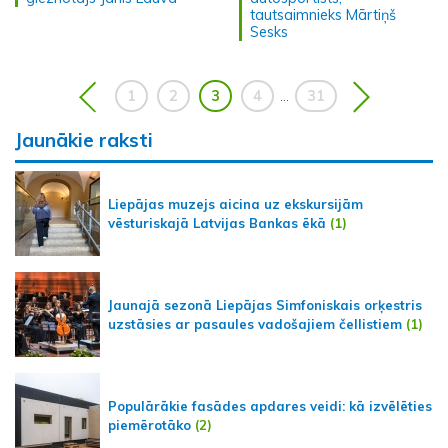
tautsaimnieks Mārtiņš
Sesks
1
2
3
4
31
...
Jaunākie raksti
Liepājas muzejs aicina uz ekskursijām
vēsturiskajā Latvijas Bankas ēkā
(1)
Jaunajā sezonā Liepājas Simfoniskais orķestris
uzstāsies ar pasaules vadošajiem čellistiem
(1)
Populārākie fasādes apdares veidi: kā izvēlēties
piemērotāko
(2)