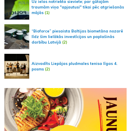
Uz ielas notriekta sieviete; par gūtajām
traumām viņa "apjautusi" tikai pēc atgriešanās
mājās
(1)
“Bioforce” piesaista Baltijas biometāna nozarē
līdz šim lielākās investīcijas un paplašinās
darbību Latvijā
(2)
Aizvadīts Liepājas pludmales tenisa līgas 4.
posms
(2)