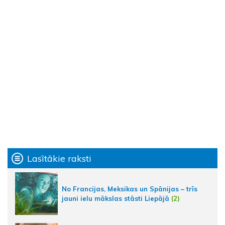
Lasītākie raksti
No Francijas, Meksikas un Spānijas – trīs
jauni ielu mākslas stāsti Liepājā
(2)