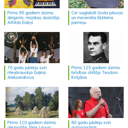
Pirms 95 gadiem dzimis
Cer saglabāt Goda pilsoņa
diriģents, mūzikas skolotājs
un mecenāta Ekšteina
Alfrēds Eidiņš
piemiņu
70 gadu jubileju svin
Pirms 125 gadiem dzimis
riteņbraucēja Gaļina
brīvības cīnītājs Teodors
Aleksandrova
Krišjānis
Pirms 110 gadiem dzimis
80 gadu jubileju svin
gleznotājs Jānis Lauva
autosportists,