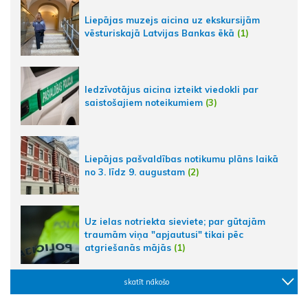
Liepājas muzejs aicina uz ekskursijām
vēsturiskajā Latvijas Bankas ēkā
(1)
Iedzīvotājus aicina izteikt viedokli par
saistošajiem noteikumiem
(3)
Liepājas pašvaldības notikumu plāns laikā
no 3. līdz 9. augustam
(2)
Uz ielas notriekta sieviete; par gūtajām
traumām viņa "apjautusi" tikai pēc
atgriešanās mājās
(1)
skatīt nākošo