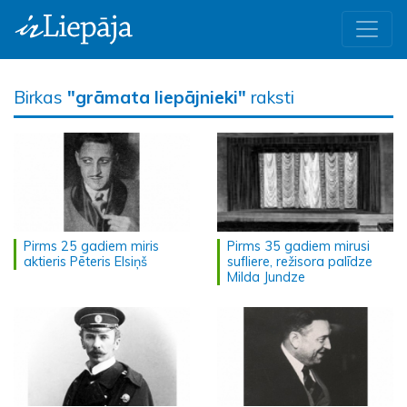
Birkas
"grāmata liepājnieki"
raksti
Pirms 25 gadiem miris
Pirms 35 gadiem mirusi
aktieris Pēteris Elsiņš
sufliere, režisora palīdze
Milda Jundze