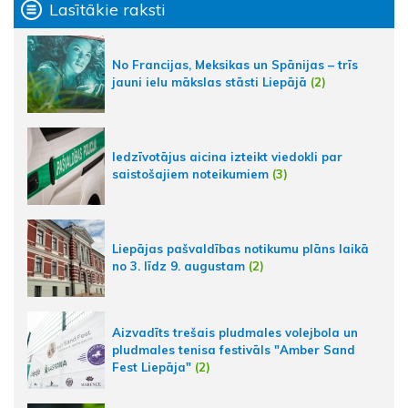
Lasītākie raksti
No Francijas, Meksikas un Spānijas – trīs
jauni ielu mākslas stāsti Liepājā
(2)
Iedzīvotājus aicina izteikt viedokli par
saistošajiem noteikumiem
(3)
Liepājas pašvaldības notikumu plāns laikā
no 3. līdz 9. augustam
(2)
Aizvadīts trešais pludmales volejbola un
pludmales tenisa festivāls "Amber Sand
Fest Liepāja"
(2)