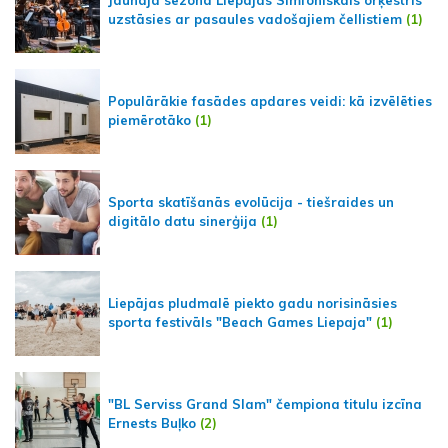
Jaunajā sezonā Liepājas Simfoniskais orķestris
uzstāsies ar pasaules vadošajiem čellistiem
(1)
Populārākie fasādes apdares veidi: kā izvēlēties
piemērotāko
(1)
Sporta skatīšanās evolūcija - tiešraides un
digitālo datu sinerģija
(1)
Liepājas pludmalē piekto gadu norisināsies
sporta festivāls "Beach Games Liepaja"
(1)
"BL Serviss Grand Slam" čempiona titulu izcīna
Ernests Buļko
(2)