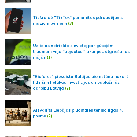
Tiešraidē "TikTok" pamanīts apdraudējums
maziem bērniem
(3)
Uz ielas notriekta sieviete; par gūtajām
traumām viņa "apjautusi" tikai pēc atgriešanās
mājās
(1)
“Bioforce” piesaista Baltijas biometāna nozarē
līdz šim lielākās investīcijas un paplašinās
darbību Latvijā
(2)
Aizvadīts Liepājas pludmales tenisa līgas 4.
posms
(2)