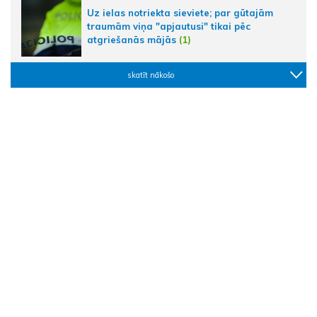
Uz ielas notriekta sieviete; par gūtajām
traumām viņa "apjautusi" tikai pēc
atgriešanās mājās
(1)
skatīt nākošo