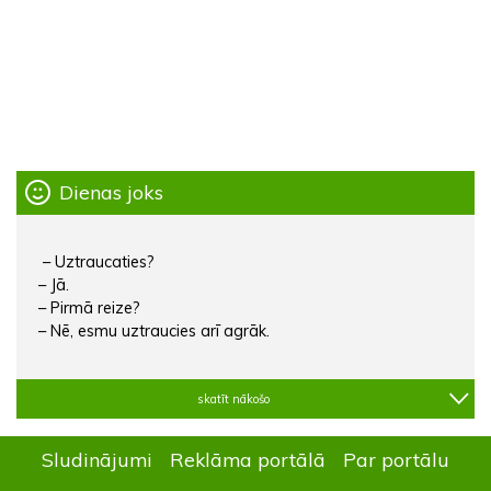
Dienas joks
– Uztraucaties?
– Jā.
– Pirmā reize?
– Nē, esmu uztraucies arī agrāk.
skatīt nākošo
Sludinājumi
Reklāma portālā
Par portālu