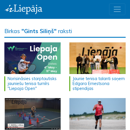
Birkas
"Gints Siliņš"
raksti
Norisināsies starptautisks
Jaunie tenisa talanti saņem
jauniešu tenisa turnīrs
Edgara Ernestsona
"Liepaja Open"
stipendijas