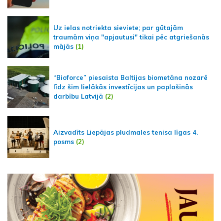
Uz ielas notriekta sieviete; par gūtajām
traumām viņa "apjautusi" tikai pēc atgriešanās
mājās
(1)
“Bioforce” piesaista Baltijas biometāna nozarē
līdz šim lielākās investīcijas un paplašinās
darbību Latvijā
(2)
Aizvadīts Liepājas pludmales tenisa līgas 4.
posms
(2)