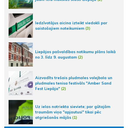
Iedzīvotājus aicina izteikt viedokli par
saistošajiem noteikumiem
(3)
Liepājas pašvaldības notikumu plāns laikā
no 3. līdz 9. augustam
(2)
Aizvadīts trešais pludmales volejbola un
pludmales tenisa festivāls "Amber Sand
Fest Liepāja"
(2)
Uz ielas notriekta sieviete; par gūtajām
traumām viņa "apjautusi" tikai pēc
atgriešanās mājās
(1)