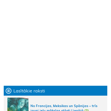
Lasītākie raksti
No Francijas, Meksikas un Spānijas – trīs
jauni ielu mākslas stāsti Liepājā
(2)