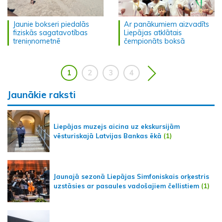
Jaunie bokseri piedalās
Ar panākumiem aizvadīts
fiziskās sagatavotības
Liepājas atklātais
treniņnometnē
čempionāts boksā
1
2
3
4
Jaunākie raksti
Liepājas muzejs aicina uz ekskursijām
vēsturiskajā Latvijas Bankas ēkā
(1)
Jaunajā sezonā Liepājas Simfoniskais orķestris
uzstāsies ar pasaules vadošajiem čellistiem
(1)