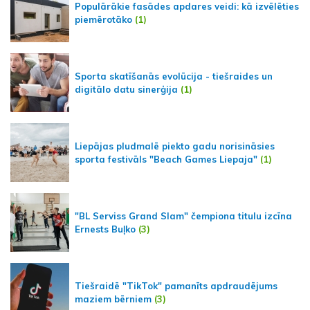
Populārākie fasādes apdares veidi: kā izvēlēties
piemērotāko
(1)
Sporta skatīšanās evolūcija - tiešraides un
digitālo datu sinerģija
(1)
Liepājas pludmalē piekto gadu norisināsies
sporta festivāls "Beach Games Liepaja"
(1)
"BL Serviss Grand Slam" čempiona titulu izcīna
Ernests Buļko
(3)
Tiešraidē "TikTok" pamanīts apdraudējums
maziem bērniem
(3)