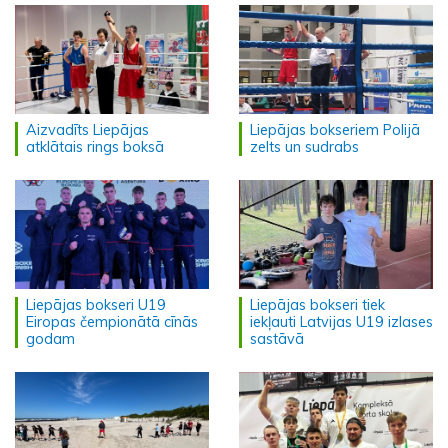
Aizvadīts Liepājas
Liepājas bokseriem Polijā
atklātais rings boksā
zelts un sudrabs
Liepājas bokseri U19
Liepājas bokseri tiek
Eiropas čempionātā cīnās
iekļauti Latvijas U19 izlases
godam
sastāvā