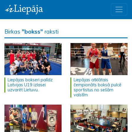
Birkas
"bokss"
raksti
Liepājas bokseri palīdz
Liepājas atklātais
Latvijas U19 izlasei
čempionāts boksā pulcē
uzvarēt Lietuvu.
sportistus no sešām
valstīm