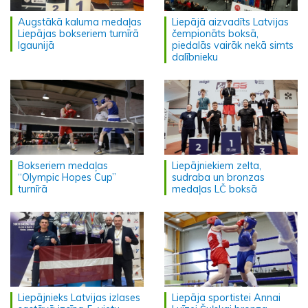
Augstākā kaluma medaļas
Liepājā aizvadīts Latvijas
Liepājas bokseriem turnīrā
čempionāts boksā,
Igaunijā
piedalās vairāk nekā simts
dalībnieku
Bokseriem medaļas
Liepājniekiem zelta,
“Olympic Hopes Cup”
sudraba un bronzas
turnīrā
medaļas LČ boksā
Liepājnieks Latvijas izlases
Liepāja sportistei Annai