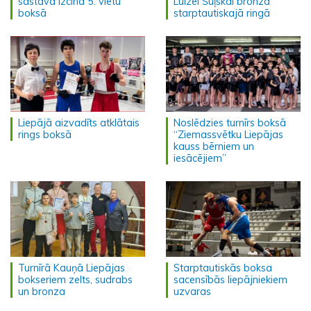
sastāvā izcīna 5. vietu
Luīzei Šuļskai bronza
boksā
starptautiskajā ringā
Liepājā aizvadīts atklātais
Noslēdzies turnīrs boksā
rings boksā
“Ziemassvētku Liepājas
kauss bērniem un
iesācējiem”
Turnīrā Kauņā Liepājas
Starptautiskās boksa
bokseriem zelts, sudrabs
sacensībās liepājniekiem
un bronza
uzvaras