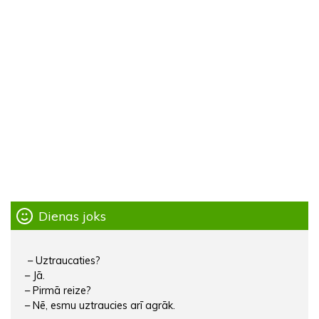
Dienas joks
– Uztraucaties?
– Jā.
– Pirmā reize?
– Nē, esmu uztraucies arī agrāk.