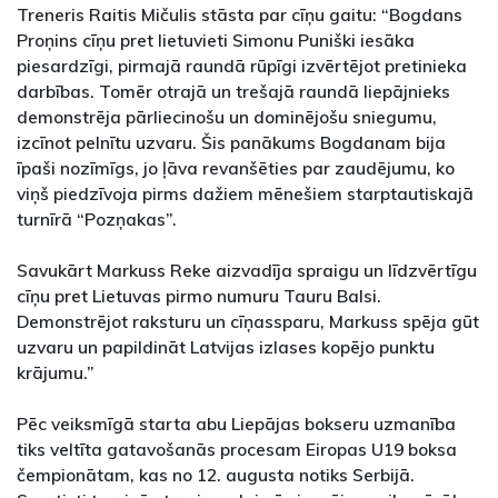
Treneris Raitis Mičulis stāsta par cīņu gaitu: “Bogdans
Proņins cīņu pret lietuvieti Simonu Puniški iesāka
piesardzīgi, pirmajā raundā rūpīgi izvērtējot pretinieka
darbības. Tomēr otrajā un trešajā raundā liepājnieks
demonstrēja pārliecinošu un dominējošu sniegumu,
izcīnot pelnītu uzvaru. Šis panākums Bogdanam bija
īpaši nozīmīgs, jo ļāva revanšēties par zaudējumu, ko
viņš piedzīvoja pirms dažiem mēnešiem starptautiskajā
turnīrā “Pozņakas”.
Savukārt Markuss Reke aizvadīja spraigu un līdzvērtīgu
cīņu pret Lietuvas pirmo numuru Tauru Balsi.
Demonstrējot raksturu un cīņassparu, Markuss spēja gūt
uzvaru un papildināt Latvijas izlases kopējo punktu
krājumu.”
Pēc veiksmīgā starta abu Liepājas bokseru uzmanība
tiks veltīta gatavošanās procesam Eiropas U19 boksa
čempionātam, kas no 12. augusta notiks Serbijā.