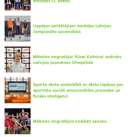
medaļas LČ boksā
Liepājas peldētājiem medaļas Latvijas
čempionāta sacensībās
Mākslas vingrotājai Alisei Kalniņai sudrabs
Latvijas Jaunatnes Olimpiādē
Sporta skola sadarbībā ar skolu rūpējas par
sportistu sociāli emocionālām prasmēm un
fizisko inteliģenci
Mākslas vingrotājas noslēdz sezonu