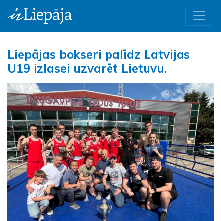
Liepājas bokseri palīdz Latvijas
U19 izlasei uzvarēt Lietuvu.