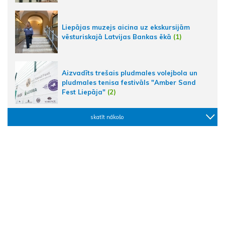
Liepājas muzejs aicina uz ekskursijām
vēsturiskajā Latvijas Bankas ēkā
(1)
Aizvadīts trešais pludmales volejbola un
pludmales tenisa festivāls "Amber Sand
Fest Liepāja"
(2)
skatīt nākošo