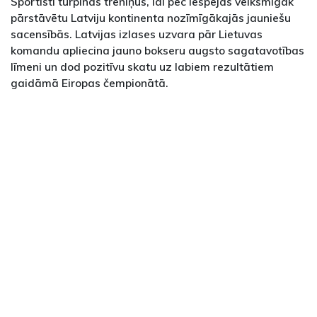
Sportisti turpinās treniņus, lai pēc iespējas veiksmīgāk
pārstāvētu Latviju kontinenta nozīmīgākajās jauniešu
sacensībās. Latvijas izlases uzvara pār Lietuvas
komandu apliecina jauno bokseru augsto sagatavotības
līmeni un dod pozitīvu skatu uz labiem rezultātiem
gaidāmā Eiropas čempionātā.