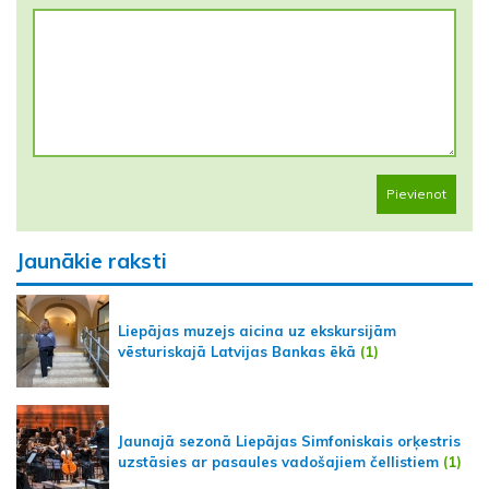
Pievienot
Jaunākie raksti
Liepājas muzejs aicina uz ekskursijām
vēsturiskajā Latvijas Bankas ēkā
(1)
Jaunajā sezonā Liepājas Simfoniskais orķestris
uzstāsies ar pasaules vadošajiem čellistiem
(1)