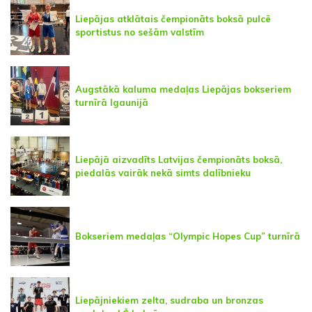
Liepājas atklātais čempionāts boksā pulcē
sportistus no sešām valstīm
Augstākā kaluma medaļas Liepājas bokseriem
turnīrā Igaunijā
Liepājā aizvadīts Latvijas čempionāts boksā,
piedalās vairāk nekā simts dalībnieku
Bokseriem medaļas “Olympic Hopes Cup” turnīrā
Liepājniekiem zelta, sudraba un bronzas