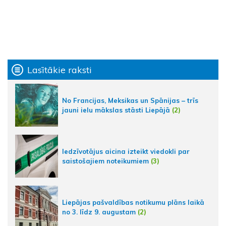
Lasītākie raksti
No Francijas, Meksikas un Spānijas – trīs
jauni ielu mākslas stāsti Liepājā
(2)
Iedzīvotājus aicina izteikt viedokli par
saistošajiem noteikumiem
(3)
Liepājas pašvaldības notikumu plāns laikā
no 3. līdz 9. augustam
(2)