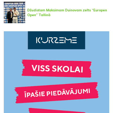
Džudistam Maksimam Duinovam zelts “Europen
Open” Tallinā