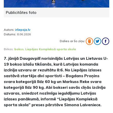
Publicitātes foto
Autors:
irliepaja.lv
Datums:
8.06.2026
Dalies ar šo ziņu:
Birkas:
bokss
,
Liepājas Kompleksā sporta skola
7. jūnijā Daugavpilī norisinājās Latvijas un Lietuvas U-
19 boksa izlašu tikšanās, kurā Latvijas komanda
izcīnīja uzvaru ar rezultātu 8:6. No Liepājas izlases
sastāvā startēja divi sportisti – Bogdans Proņins
svara kategorijā līdz 60 kg un Markuss Reke svara
kategorijā līdz 90 kg. Abi bokseri savās cīņās izcīnīja
uzvaras, sniedzot nozīmīgu ieguldījumu Latvijas
izlases panākumā, informē “Liepājas Kompleksā
sporta skola” preses pārstāve Simona Laiveniece.