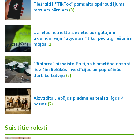
Tiešraidē "TikTok" pamanīts apdraudējums
maziem bērniem
(3)
Uz ielas notriekta sieviete; par gūtajām
traumām viņa "apjautusi" tikai pēc atgriešanās
mājās
(1)
“Bioforce” piesaista Baltijas biometāna nozarē
līdz šim lielākās investīcijas un paplašinās
darbību Latvijā
(2)
Aizvadīts Liepājas pludmales tenisa līgas 4.
posms
(2)
Saistītie raksti