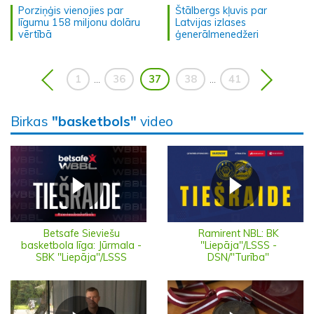
Porziņģis vienojies par
Štālbergs kļuvis par
līgumu 158 miljonu dolāru
Latvijas izlases
vērtībā
ģenerālmenedžeri
1
36
37
38
41
...
...
Birkas
"basketbols"
video
Betsafe Sieviešu
Ramirent NBL: BK
basketbola līga: Jūrmala -
"Liepāja"/LSSS -
SBK "Liepāja"/LSSS
DSN/"Turība"