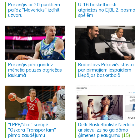
Porziņģis ar 20 punktiem
U-16 basketbolisti
palīdz "Mavericks" izcīnīt
atgriežas no EJBL 2. posma
uzvaru
spēlēm
Porziņģis pēc gandrīz
Radoslavs Pekovičs stāsta
mēneša pauzes atgriežas
par pirmajiem iespaidiem
laukumā
Liepājas basketbolā
"LPPP/Nīca" sarūpē
Delfi: Basketboliste Niedola
"Oskara Transportam"
ar sievu izziņo gaidāmo
pirmo zaudējumu
ģimenes pieaugumu
(15)