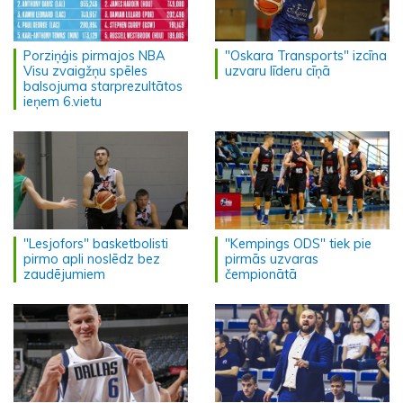
Porziņģis pirmajos NBA
"Oskara Transports" izcīna
Visu zvaigžņu spēles
uzvaru līderu cīņā
balsojuma starprezultātos
ieņem 6.vietu
"Lesjofors" basketbolisti
"Kempings ODS" tiek pie
pirmo apli noslēdz bez
pirmās uzvaras
zaudējumiem
čempionātā