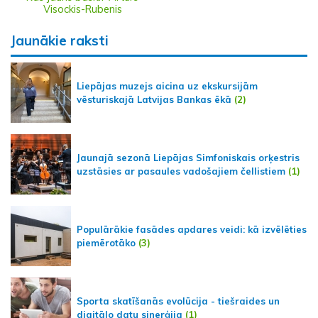
Visockis-Rubenis
Jaunākie raksti
Liepājas muzejs aicina uz ekskursijām
vēsturiskajā Latvijas Bankas ēkā
(2)
Jaunajā sezonā Liepājas Simfoniskais orķestris
uzstāsies ar pasaules vadošajiem čellistiem
(1)
Populārākie fasādes apdares veidi: kā izvēlēties
piemērotāko
(3)
Sporta skatīšanās evolūcija - tiešraides un
digitālo datu sinerģija
(1)