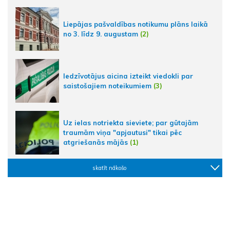
Liepājas pašvaldības notikumu plāns laikā
no 3. līdz 9. augustam
(2)
Iedzīvotājus aicina izteikt viedokli par
saistošajiem noteikumiem
(3)
Uz ielas notriekta sieviete; par gūtajām
traumām viņa "apjautusi" tikai pēc
atgriešanās mājās
(1)
skatīt nākošo