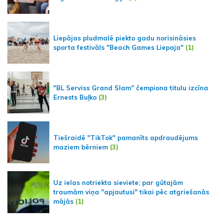
Liepājas pludmalē piekto gadu norisināsies
sporta festivāls "Beach Games Liepaja"
(1)
"BL Serviss Grand Slam" čempiona titulu izcīna
Ernests Buļko
(3)
Tiešraidē "TikTok" pamanīts apdraudējums
maziem bērniem
(3)
Uz ielas notriekta sieviete; par gūtajām
traumām viņa "apjautusi" tikai pēc atgriešanās
mājās
(1)