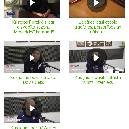
Kristaps Porziņģis par
Liepājas basketbola
aizvadīto sezonu
tradīcijas, personības un
"Mavericks" komandā
nākotne
Kas jauns basītī? Stāsta
Kas jauns basītī? Stāsta
Dāvis Geks
Krists Pīternieks
Kas jauns basītī? Artūrs