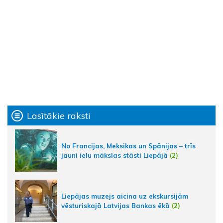
Lasītākie raksti
No Francijas, Meksikas un Spānijas – trīs
jauni ielu mākslas stāsti Liepājā
(2)
Liepājas muzejs aicina uz ekskursijām
vēsturiskajā Latvijas Bankas ēkā
(2)