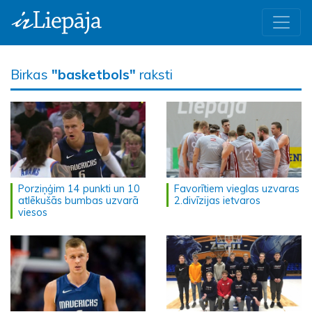
Birkas
"basketbols"
raksti
Porziņģim 14 punkti un 10
Favorītiem vieglas uzvaras
atlēkušās bumbas uzvarā
2.divīzijas ietvaros
viesos