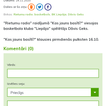
Datums:
24.11.2020
Dalies ar šo ziņu:
Birkas:
Rietumu radio
,
basketbols
,
BK Liepāja
,
Dāvis Geks
"Rietumu radio" raidījumā "Kas jauns basītī?" viesojas
basketbola kluba "Liepāja" spēlētājs Dāvis Geks.
"Kas jauns basītī?" klausies pirmdienās pulksten 16.10.
Komentāri (0)
Vārds:
Izvēlies seju: