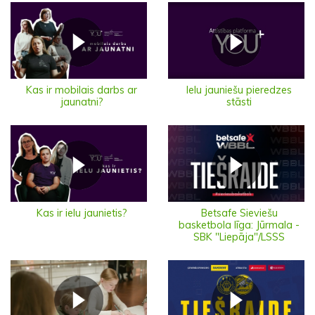
Ielu jauniešu pieredzes
Kas ir mobilais darbs ar
stāsti
jaunatni?
Kas ir ielu jaunietis?
Betsafe Sieviešu
basketbola līga: Jūrmala -
SBK "Liepāja"/LSSS