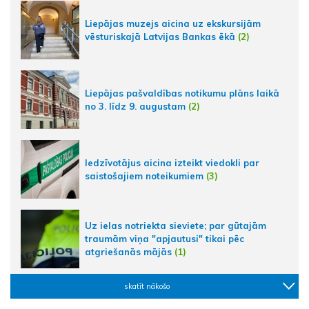
Liepājas muzejs aicina uz ekskursijām
vēsturiskajā Latvijas Bankas ēkā
(2)
Liepājas pašvaldības notikumu plāns laikā
no 3. līdz 9. augustam
(2)
Iedzīvotājus aicina izteikt viedokli par
saistošajiem noteikumiem
(3)
Uz ielas notriekta sieviete; par gūtajām
traumām viņa "apjautusi" tikai pēc
atgriešanās mājās
(1)
skatīt nākošo