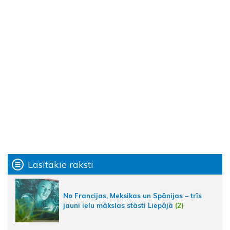
Lasītākie raksti
No Francijas, Meksikas un Spānijas – trīs
jauni ielu mākslas stāsti Liepājā
(2)