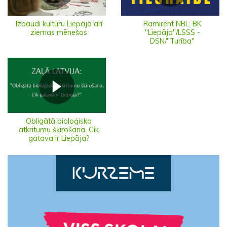
Izbaudi kultūru Liepājā arī
Ramirent NBL: BK
ziemas mēnešos
"Liepāja"/LSSS -
DSN/"Turība"
Obligātā bioloģisko
atkritumu šķirošana. Cik
gatava ir Liepāja?