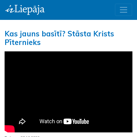
Kas jauns basītī? Stāsta Krists
Pīternieks