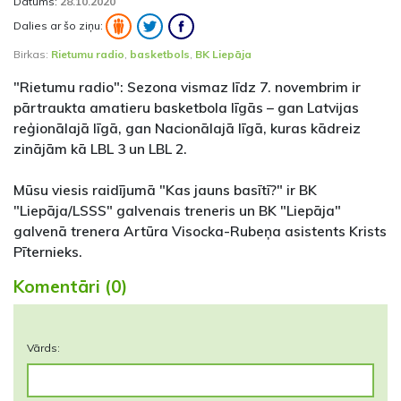
Datums:
28.10.2020
Dalies ar šo ziņu:
Birkas:
Rietumu radio
,
basketbols
,
BK Liepāja
"Rietumu radio": Sezona vismaz līdz 7. novembrim ir
pārtraukta amatieru basketbola līgās – gan Latvijas
reģionālajā līgā, gan Nacionālajā līgā, kuras kādreiz
zinājām kā LBL 3 un LBL 2.
Mūsu viesis raidījumā "Kas jauns basītī?" ir BK
"Liepāja/LSSS" galvenais treneris un BK "Liepāja"
galvenā trenera Artūra Visocka-Rubeņa asistents Krists
Pīternieks.
Komentāri (0)
Vārds: