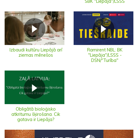
SBK "Liepāja"/LSSS
Izbaudi kultūru Liepājā arī
Ramirent NBL: BK
ziemas mēnešos
"Liepāja"/LSSS -
DSN/"Turība"
Obligātā bioloģisko
atkritumu šķirošana. Cik
gatava ir Liepāja?