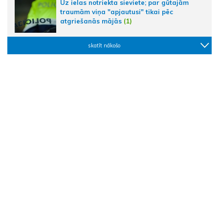
Uz ielas notriekta sieviete; par gūtajām
traumām viņa "apjautusi" tikai pēc
atgriešanās mājās
(1)
skatīt nākošo