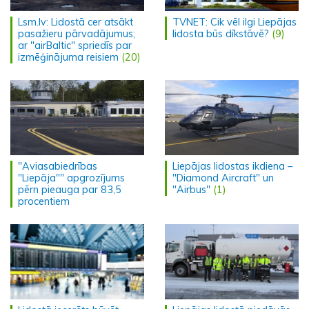
Lsm.lv: Lidostā cer atsākt
TVNET: Cik vēl ilgi Liepājas
pasažieru pārvadājumus;
lidosta būs dīkstāvē?
(9)
ar "airBaltic" spriedīs par
izmēģinājuma reisiem
(20)
"Aviasabiedrības
Liepājas lidostas ikdiena –
"Liepāja"" apgrozījums
"Diamond Aircraft" un
pērn pieauga par 83,5
"Airbus"
(1)
procentiem