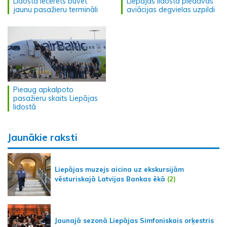
Lidostā iecerēts būvēt
Liepājas lidostā piedāvās
jaunu pasažieru termināli
aviācijas degvielas uzpildi
Pieaug apkalpoto
pasažieru skaits Liepājas
lidostā
Jaunākie raksti
Liepājas muzejs aicina uz ekskursijām
vēsturiskajā Latvijas Bankas ēkā
(2)
Jaunajā sezonā Liepājas Simfoniskais orķestris