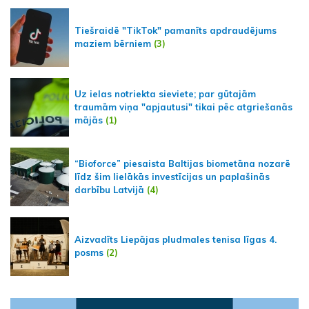
Tiešraidē "TikTok" pamanīts apdraudējums
maziem bērniem
(3)
Uz ielas notriekta sieviete; par gūtajām
traumām viņa "apjautusi" tikai pēc atgriešanās
mājās
(1)
“Bioforce” piesaista Baltijas biometāna nozarē
līdz šim lielākās investīcijas un paplašinās
darbību Latvijā
(4)
Aizvadīts Liepājas pludmales tenisa līgas 4.
posms
(2)