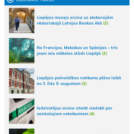
Liepājas muzejs aicina uz ekskursijām
vēsturiskajā Latvijas Bankas ēkā
(2)
No Francijas, Meksikas un Spānijas – trīs
jauni ielu mākslas stāsti Liepājā
(2)
Liepājas pašvaldības notikumu plāns laikā
no 3. līdz 9. augustam
(2)
Iedzīvotājus aicina izteikt viedokli par
saistošajiem noteikumiem
(4)