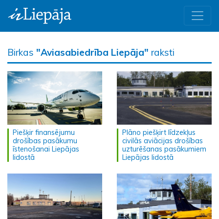
Birkas
"Aviasabiedrība Liepāja"
raksti
Piešķir finansējumu
Plāno piešķirt līdzekļus
drošības pasākumu
civilās aviācijas drošības
īstenošanai Liepājas
uzturēšanas pasākumiem
lidostā
Liepājas lidostā