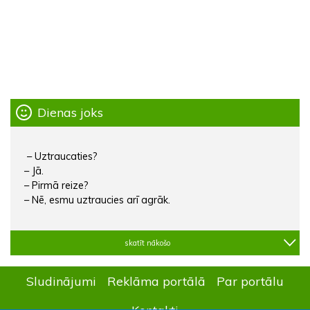
Dienas joks
– Uztraucaties?
– Jā.
– Pirmā reize?
– Nē, esmu uztraucies arī agrāk.
skatīt nākošo
Sludinājumi
Reklāma portālā
Par portālu
Kontakti