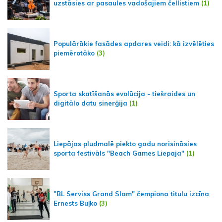
uzstāsies ar pasaules vadošajiem čellistiem
(1)
Populārākie fasādes apdares veidi: kā izvēlēties
piemērotāko
(3)
Sporta skatīšanās evolūcija - tiešraides un
digitālo datu sinerģija
(1)
Liepājas pludmalē piekto gadu norisināsies
sporta festivāls "Beach Games Liepaja"
(1)
"BL Serviss Grand Slam" čempiona titulu izcīna
Ernests Buļko
(3)