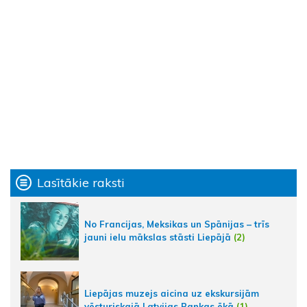
Lasītākie raksti
No Francijas, Meksikas un Spānijas – trīs
jauni ielu mākslas stāsti Liepājā
(2)
Liepājas muzejs aicina uz ekskursijām
vēsturiskajā Latvijas Bankas ēkā
(1)