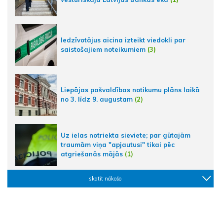
Iedzīvotājus aicina izteikt viedokli par
saistošajiem noteikumiem
(3)
Liepājas pašvaldības notikumu plāns laikā
no 3. līdz 9. augustam
(2)
Uz ielas notriekta sieviete; par gūtajām
traumām viņa "apjautusi" tikai pēc
atgriešanās mājās
(1)
skatīt nākošo