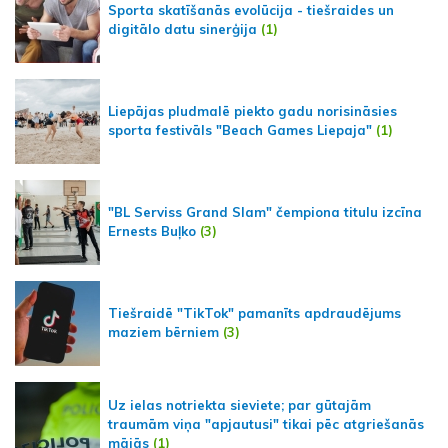
Sporta skatīšanās evolūcija - tiešraides un
digitālo datu sinerģija
(1)
Liepājas pludmalē piekto gadu norisināsies
sporta festivāls "Beach Games Liepaja"
(1)
"BL Serviss Grand Slam" čempiona titulu izcīna
Ernests Buļko
(3)
Tiešraidē "TikTok" pamanīts apdraudējums
maziem bērniem
(3)
Uz ielas notriekta sieviete; par gūtajām
traumām viņa "apjautusi" tikai pēc atgriešanās
mājās
(1)