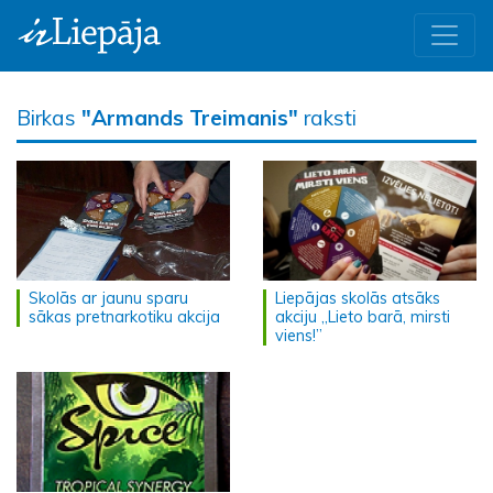
Birkas
"Armands Treimanis"
raksti
Skolās ar jaunu sparu
Liepājas skolās atsāks
sākas pretnarkotiku akcija
akciju „Lieto barā, mirsti
viens!”