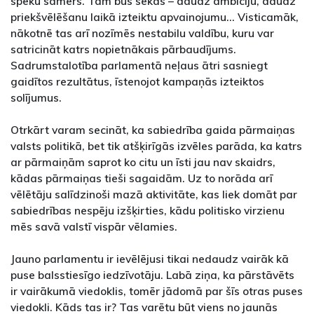
spēku samērs. Tam būs sekas – daudz ambīciju, daudz
priekšvēlēšanu laikā izteiktu apvainojumu… Visticamāk,
nākotnē tas arī nozīmēs nestabilu valdību, kuru var
satricināt katrs nopietnākais pārbaudījums.
Sadrumstalotība parlamentā neļaus ātri sasniegt
gaidītos rezultātus, īstenojot kampaņās izteiktos
solījumus.
Otrkārt varam secināt, ka sabiedrība gaida pārmaiņas
valsts politikā, bet tik atšķirīgās izvēles parāda, ka katrs
ar pārmaiņām saprot ko citu un īsti jau nav skaidrs,
kādas pārmaiņas tieši sagaidām. Uz to norāda arī
vēlētāju salīdzinoši mazā aktivitāte, kas liek domāt par
sabiedrības nespēju izšķirties, kādu politisko virzienu
mēs savā valstī vispār vēlamies.
Jauno parlamentu ir ievēlējusi tikai nedaudz vairāk kā
puse balsstiesīgo iedzīvotāju. Labā ziņa, ka pārstāvēts
ir vairākumā viedoklis, tomēr jādomā par šīs otras puses
viedokli. Kāds tas ir? Tas varētu būt viens no jaunās