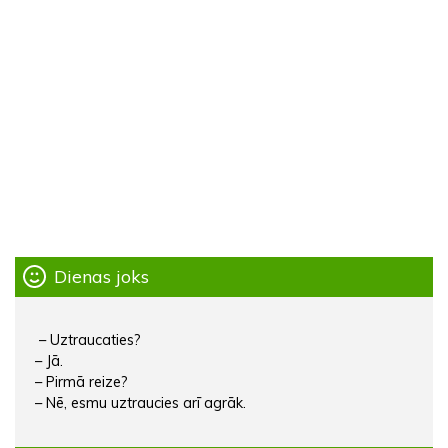
Dienas joks
– Uztraucaties?
– Jā.
– Pirmā reize?
– Nē, esmu uztraucies arī agrāk.