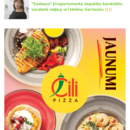
"Saskaņa" Eiroparlamenta deputātu kandidātu
sarakstā iekļauj arī Helēnu Geriloviču
(11)