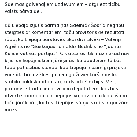
Saeimas galvenajiem uzdevumiem – atgriezt ticību
valsts pārvaldei.
Kā Liepāja izjutīs pārmaiņas Saeimā? Šobrīd negribu
steigties ar komentāriem, taču provizoriskie rezultāti
rāda, ka Liepāju pārstāvēs tikai divi cilvēki – Valērijs
Agešins no “Saskaņas” un Uldis Budriķis no “Jaunās
Konservatīvās partijas”. Cik atceros, tik maz nekad nav
bijis, un liepājniekiem jārēķinās, ka daudziem tā būs
tāda patiesības stunda, kad Liepājai nozīmīgi projekti
var sākt bremzēties, jo tiem gluži vienkārši nav tik
stabila politiskā atbalsta, kāds līdz šim bijis. Mēs,
protams, strādāsim ar visiem deputātiem, kas būs
atvērti sadarbībai un Liepājas vajadzību uzklausīšanai,
taču jārēķinās, ka tas 'Liepājas sūtņu' skaits ir gaužām
mazs.