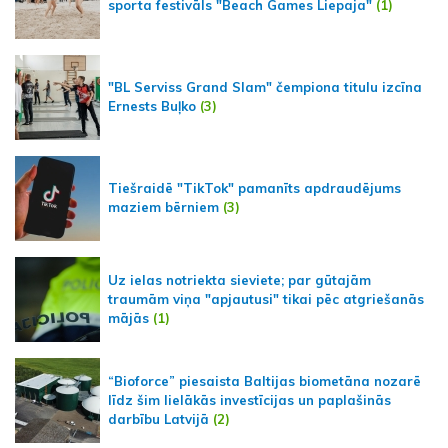
sporta festivāls "Beach Games Liepaja"
(1)
"BL Serviss Grand Slam" čempiona titulu izcīna
Ernests Buļko
(3)
Tiešraidē "TikTok" pamanīts apdraudējums
maziem bērniem
(3)
Uz ielas notriekta sieviete; par gūtajām
traumām viņa "apjautusi" tikai pēc atgriešanās
mājās
(1)
“Bioforce” piesaista Baltijas biometāna nozarē
līdz šim lielākās investīcijas un paplašinās
darbību Latvijā
(2)