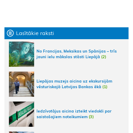
Lasītākie raksti
No Francijas, Meksikas un Spānijas – trīs
jauni ielu mākslas stāsti Liepājā
(2)
Liepājas muzejs aicina uz ekskursijām
vēsturiskajā Latvijas Bankas ēkā
(1)
Iedzīvotājus aicina izteikt viedokli par
saistošajiem noteikumiem
(3)