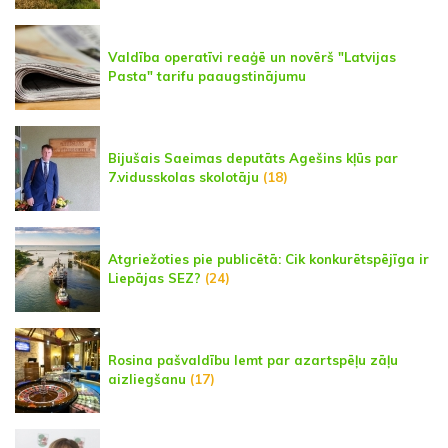
Valdība operatīvi reaģē un novērš "Latvijas
Pasta" tarifu paaugstinājumu
Bijušais Saeimas deputāts Agešins kļūs par
7.vidusskolas skolotāju
(18)
Atgriežoties pie publicētā: Cik konkurētspējīga ir
Liepājas SEZ?
(24)
Rosina pašvaldību lemt par azartspēļu zāļu
aizliegšanu
(17)