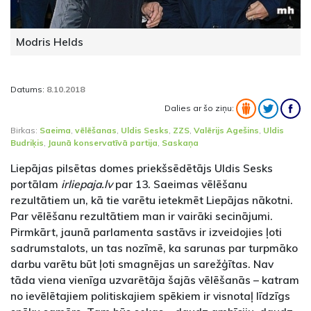
Modris Helds
Datums:
8.10.2018
Dalies ar šo ziņu:
Birkas:
Saeima
,
vēlēšanas
,
Uldis Sesks
,
ZZS
,
Valērijs Agešins
,
Uldis
Budriķis
,
Jaunā konservatīvā partija
,
Saskaņa
Liepājas pilsētas domes priekšsēdētājs Uldis Sesks
portālam
irliepaja.lv
par 13. Saeimas vēlēšanu
rezultātiem un, kā tie varētu ietekmēt Liepājas nākotni.
Par vēlēšanu rezultātiem man ir vairāki secinājumi.
Pirmkārt, jaunā parlamenta sastāvs ir izveidojies ļoti
sadrumstalots, un tas nozīmē, ka sarunas par turpmāko
darbu varētu būt ļoti smagnējas un sarežģītas. Nav
tāda viena vienīga uzvarētāja šajās vēlēšanās – katram
no ievēlētajiem politiskajiem spēkiem ir visnotaļ līdzīgs