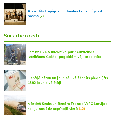
Aizvadīts Liepājas pludmales tenisa līgas 4.
posms
(2)
Saistītie raksti
Lsm.lv: LIZDA iniciatīva par neuzticības
izteikšanu Čakšai pagaidām vāji atbalstīta
Liepājā bērnu un jauniešu vēlēšanās piedalījās
1392 jaunie vēlētāji
Mārtiņš Sesks un Renārs Francis WRC Latvijas
ralliju noslēdz septītajā vietā
(12)