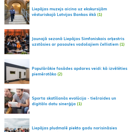
Liepājas muzejs aicina uz ekskursijām
vēsturiskajā Latvijas Bankas ēkā
(1)
Jaunajā sezonā Liepājas Simfoniskais orķestris
uzstāsies ar pasaules vadošajiem čellistiem
(1)
Populārākie fasādes apdares veidi: kā izvēlēties
piemērotāko
(2)
Sporta skatīšanās evolūcija - tiešraides un
digitālo datu sinerģija
(1)
Liepājas pludmalē piekto gadu norisināsies