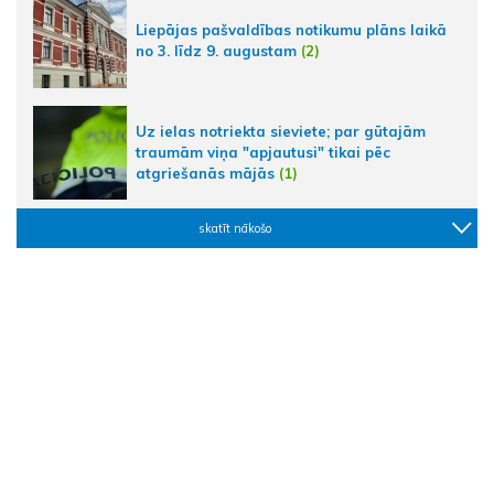
Liepājas pašvaldības notikumu plāns laikā
no 3. līdz 9. augustam
(2)
Uz ielas notriekta sieviete; par gūtajām
traumām viņa "apjautusi" tikai pēc
atgriešanās mājās
(1)
skatīt nākošo