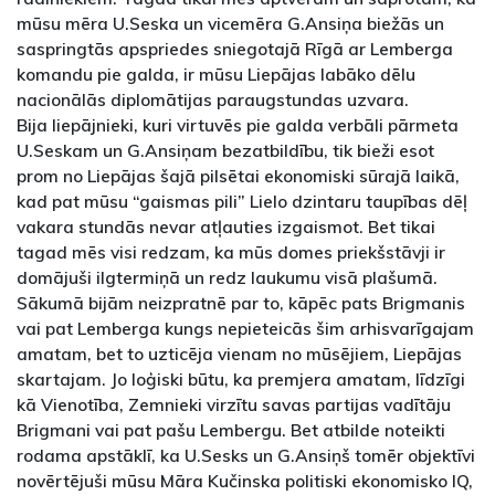
mūsu mēra U.Seska un vicemēra G.Ansiņa biežās un
saspringtās apspriedes sniegotajā Rīgā ar Lemberga
komandu pie galda, ir mūsu Liepājas labāko dēlu
nacionālās diplomātijas paraugstundas uzvara.
Bija liepājnieki, kuri virtuvēs pie galda verbāli pārmeta
U.Seskam un G.Ansiņam bezatbildību, tik bieži esot
prom no Liepājas šajā pilsētai ekonomiski sūrajā laikā,
kad pat mūsu “gaismas pili” Lielo dzintaru taupības dēļ
vakara stundās nevar atļauties izgaismot. Bet tikai
tagad mēs visi redzam, ka mūs domes priekšstāvji ir
domājuši ilgtermiņā un redz laukumu visā plašumā.
Sākumā bijām neizpratnē par to, kāpēc pats Brigmanis
vai pat Lemberga kungs nepieteicās šim arhisvarīgajam
amatam, bet to uzticēja vienam no mūsējiem, Liepājas
skartajam. Jo loģiski būtu, ka premjera amatam, līdzīgi
kā Vienotība, Zemnieki virzītu savas partijas vadītāju
Brigmani vai pat pašu Lembergu. Bet atbilde noteikti
rodama apstāklī, ka U.Sesks un G.Ansiņš tomēr objektīvi
novērtējuši mūsu Māra Kučinska politiski ekonomisko IQ,