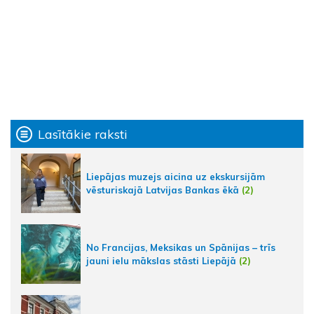
Lasītākie raksti
Liepājas muzejs aicina uz ekskursijām
vēsturiskajā Latvijas Bankas ēkā
(2)
No Francijas, Meksikas un Spānijas – trīs
jauni ielu mākslas stāsti Liepājā
(2)