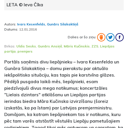
LETA © Ieva Čīka
Autors:
Ivars Kesenfelds, Gunārs Silakaktiņš
Datums:
12.01.2016
Dalies ar šo ziņu:
Birkas:
Uldis Sesks
,
Gunārs Ansiņš
,
Māris Kučinskis
,
ZZS
,
Liepājas
partija
,
premjers
Portāls saņēmis divu liepājnieku – Ivara Kesenfelda un
Gunāra Silakaktiņa – domu pierakstu par aktuālo
iekšpolitisko situāciju, kas tapis pie karstvīna glāzes.
Pēdējā pusgada laikā mēs, liepājnieki, esam
piedzīvojuši divus mega notikumus; koncertzāles
"Lielais dzintars" atklāšanu un Liepājas partijas
ierindas biedra Māra Kučinska izvirzīšanu (šoreiz
izskatās, ka pa īstam) par Latvijas premjerministru.
Domājam, ka katram liepājniekam tas ir notikums, kuru
pēc tam varēs atstāstīt vēstulēs Liepāju pametušajiem
radiniekiem. Tagad tikai mēs aptveram un saprotam, ka