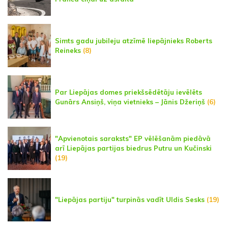
Simts gadu jubileju atzīmē liepājnieks Roberts
Reineks
(8)
Par Liepājas domes priekšsēdētāju ievēlēts
Gunārs Ansiņš, viņa vietnieks – Jānis Džeriņš
(6)
"Apvienotais saraksts" EP vēlēšanām piedāvā
arī Liepājas partijas biedrus Putru un Kučinski
(19)
"Liepājas partiju" turpinās vadīt Uldis Sesks
(19)