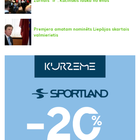
Žurnāls "Ir": Kučinskis laukā no ēnas
Premjera amatam nominēts Liepājas skartais
valmierietis