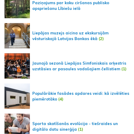
Paziņojums par koku ciršanas publisko
apspriešanu Lībiešu ielā
Liepājas muzejs aicina uz ekskursijām
vēsturiskajā Latvijas Bankas ēkā
(2)
Jaunajā sezonā Liepājas Simfoniskais orķestris
uzstāsies ar pasaules vadošajiem čellistiem
(1)
Populārākie fasādes apdares veidi: kā izvēlēties
piemērotāko
(4)
Sporta skatīšanās evolūcija - tiešraides un
digitālo datu sinerģija
(1)