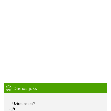
Dienas joks
– Uztraucaties?
– Jā.