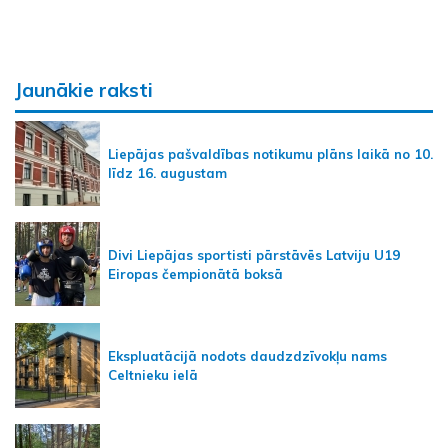
Jaunākie raksti
Liepājas pašvaldības notikumu plāns laikā no 10.
līdz 16. augustam
Divi Liepājas sportisti pārstāvēs Latviju U19
Eiropas čempionātā boksā
Ekspluatācijā nodots daudzdzīvokļu nams
Celtnieku ielā