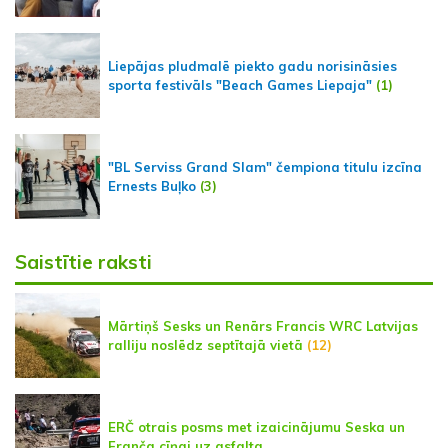
Liepājas pludmalē piekto gadu norisināsies
sporta festivāls "Beach Games Liepaja"
(1)
"BL Serviss Grand Slam" čempiona titulu izcīna
Ernests Buļko
(3)
Saistītie raksti
Mārtiņš Sesks un Renārs Francis WRC Latvijas
ralliju noslēdz septītajā vietā
(12)
ERČ otrais posms met izaicinājumu Seska un
Franča cīņai uz asfalta