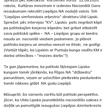
Spriežot pēc laikraksta "Kurzemes Vārds” 22.09.2020.
raksta, Kultūras ministram ir izdevies Nacionālā Gara
iesaukumam rekrutēt Liepājas NA nodaļā valsts SIA
"Liepājas simfoniskais orķestris" direktoru Uldi Lipski.
Spriežot pēc intervijas "KV", Lipskis pats negribot kāpt
pa politiskajām karjeras kāpnēm, bet gribot atbalstīt
sava politiskā spēka – NA – Liepājas grupu ar biedra
naudu un nacionāli viediem padomiem. Jo plānot
politisko karjeru un amatus neesot ne ētiski, ne godīgi.
(Varbūt tāpēc, ka Lipskim ar Puntuļa kunga vadīto KM ir
darba attiecības – "maizes darbs”?)
Te gan jāpiemetina, ka politiski šķīstajam Lipska
kungam tomēr jārēķinās, ka Rīgas NA "dižbiedru"
pierunātam, viņam ar uzlocītām pletkrekla piedurknēm
tomēr nāksies glābt NA godu Liepājā.
Mūsuprāt, šis variants varētu būt politiski perspektīvs.
Jācer, ka Ulda Lipska jaunatklātās nacionālās saknes ir
dziļāk un pamatīgāk ieaugušas Liepājas dzintarkrasta