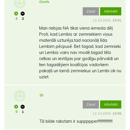
Ozols
Ziņot
Atbildēt
3
2
12.10.2020.
19:01
Man riebjas NA tikai viena iemesla dēļ.
Proti, kad Lembis ar zemniekiem viņus
materiāli uzturēja,tad nacionāļi līda
Lembim pēcpusē. Bet tagad, kad zemnieki
un Lembis vairs nav modē,tagad tēlo
celkas un iestājas par godīgu pārvaldi un
lien tagadējiem koalīcijas vadońiem
pakaļā un lamā zemniekus un Lembi cik nu
uziet.
:)))
Ziņot
Atbildēt
0
1
12.10.2020.
19:06
Tā bilde rakstam ir suppppper!!!!!!!!!!!!!!!!!