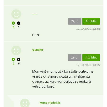
......
Ziņot
Atbildēt
3
1
12.10.2020.
12:48
D...ā.
Guntiņa
Ziņot
Atbildēt
2
6
12.10.2020.
13:05
Man viņš man patīk kā stalts patīkams
vīrietis ar stingru skatu un inteliģentu
dvēseli, uz kuru var paļauties jebkurā
vētrā vai karā.
Mans viedoklis