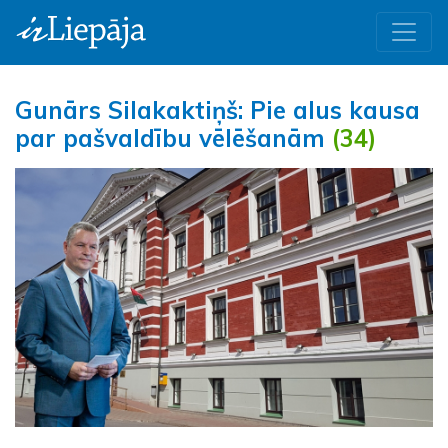
Gunārs Silakaktiņš: Pie alus kausa
par pašvaldību vēlēšanām
(34)