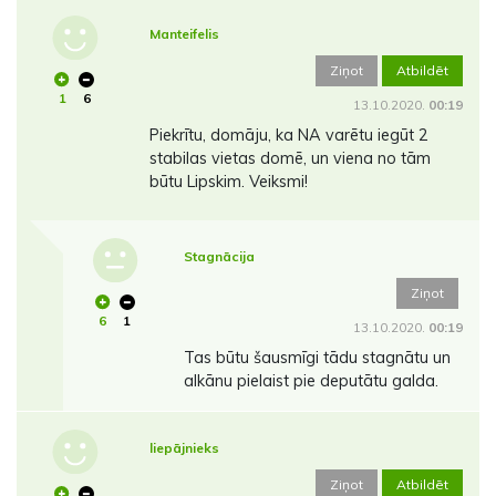
Manteifelis
Ziņot
Atbildēt
1
6
13.10.2020.
00:19
Piekrītu, domāju, ka NA varētu iegūt 2
stabilas vietas domē, un viena no tām
būtu Lipskim. Veiksmi!
Stagnācija
Ziņot
6
1
13.10.2020.
00:19
Tas būtu šausmīgi tādu stagnātu un
alkānu pielaist pie deputātu galda.
liepājnieks
Ziņot
Atbildēt