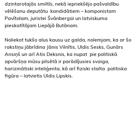
dzintarotajās smiltīs, nekā iepriekšējo pašvaldību
vēlēšanu deputātu kandidātiem – komponistam
Pavītolam, juristei Švānbergai un latviskuma
pieskatītājam Liepājā Butānam.
Noliekot tukšo alus kausu uz galda, nolemjam, ka ar šo
rakstiņu jābrīdina Jānis Vilnītis, Uldis Sesks, Gunārs
Ansiņš un arī Atis Deksnis, ka nupat pie politiskā
apvāršņa mūsu pilsētā ir parādījusies svaiga,
harizmātiski inteliģenta, kā arī fiziski stalta politiska
figūra – latvietis Uldis Lipskis.