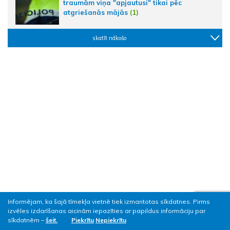
traumām viņa "apjautusi" tikai pēc
atgriešanās mājās
(1)
skatīt nākošo
Informējam, ka šajā tīmekļa vietnē tiek izmantotas sīkdatnes. Pirms
izvēles izdarīšanas aicinām iepazīties ar papildus informāciju par
sīkdatnēm –
šeit.
Piekrītu
Nepiekrītu