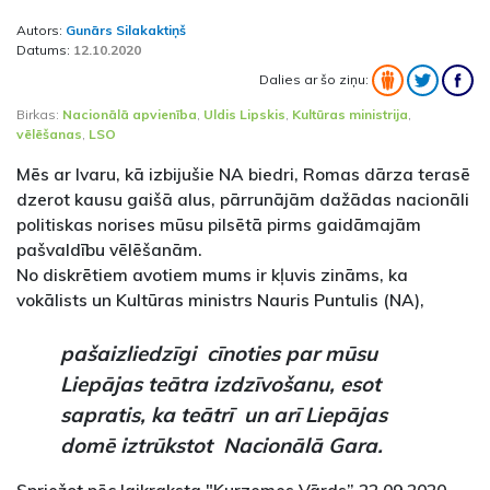
Autors:
Gunārs Silakaktiņš
Datums:
12.10.2020
Dalies ar šo ziņu:
Birkas:
Nacionālā apvienība
,
Uldis Lipskis
,
Kultūras ministrija
,
vēlēšanas
,
LSO
Mēs ar Ivaru, kā izbijušie NA biedri, Romas dārza terasē
dzerot kausu gaišā alus, pārrunājām dažādas nacionāli
politiskas norises mūsu pilsētā pirms gaidāmajām
pašvaldību vēlēšanām.
No diskrētiem avotiem mums ir kļuvis zināms, ka
vokālists un Kultūras ministrs Nauris Puntulis (NA),
pašaizliedzīgi cīnoties par mūsu
Liepājas teātra izdzīvošanu, esot
sapratis, ka teātrī un arī Liepājas
domē iztrūkstot Nacionālā Gara.