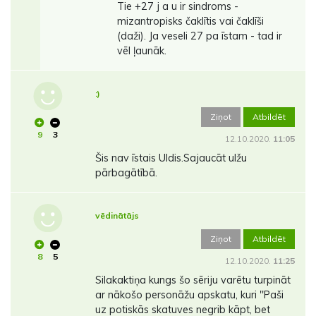
Tie +27 j a u ir sindroms -
mizantropisks čaklītis vai čaklīši
(daži). Ja veseli 27 pa īstam - tad ir
vēl ļaunāk.
:)
Ziņot
Atbildēt
9
3
12.10.2020.
11:05
Šis nav īstais Uldis.Sajaucāt ulžu
pārbagātībā.
vēdinātājs
Ziņot
Atbildēt
8
5
12.10.2020.
11:25
Silakaktiņa kungs šo sēriju varētu turpināt
ar nākošo personāžu apskatu, kuri ''Paši
uz potiskās skatuves negrib kāpt, bet