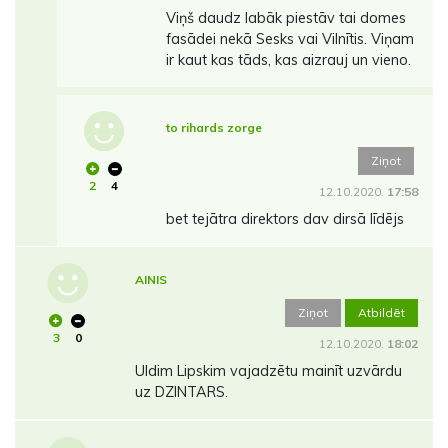
Viņš daudz labāk piestāv tai domes
fasādei nekā Sesks vai Vilnītis. Viņam
ir kaut kas tāds, kas aizrauj un vieno.
to rihards zorge
Ziņot
2
4
12.10.2020.
17:58
bet tejātra direktors dav dirsā līdējs
AINIS
Ziņot
Atbildēt
3
0
12.10.2020.
18:02
Uldim Lipskim vajadzētu mainīt uzvārdu
uz DZINTARS.