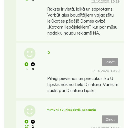
12.10.2020.
10:29
Raksts ir vietā, laikā un saprotams.
Varbūt alus baudītājiem vajadzētu
ielūkoties pēdējā Domes avīzē
,,Katram liepājniekiem’’, kur par mūsu
nodokļu naudu reklamē NA.
D
Ziņot
5
0
12.10.2020.
10:29
Pilnīgi pievienos un priecākos, ka U
Lipskis nāk no Lielā Dzintara. Varēsim
saukt par Dzintara Lipski.
tu tikai skudru(sirdi) nesamin
Ziņot
27
2