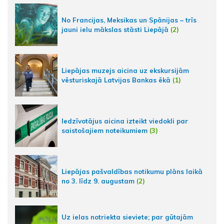
No Francijas, Meksikas un Spānijas – trīs
jauni ielu mākslas stāsti Liepājā
(2)
Liepājas muzejs aicina uz ekskursijām
vēsturiskajā Latvijas Bankas ēkā
(1)
Iedzīvotājus aicina izteikt viedokli par
saistošajiem noteikumiem
(3)
Liepājas pašvaldības notikumu plāns laikā
no 3. līdz 9. augustam
(2)
Uz ielas notriekta sieviete; par gūtajām