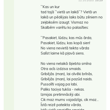
12.10.2020.
10:29
``Kas un kur
tad tajā ``vietā un laikā``? Vietā un
laikā un pēdējais laiks būtu zēniem no
zeķbiksēm izaugt. Vismaz no
Skalbēm varētu ko palasīties:
``Pasakiet, lūdzu, kas mūs ārda,
Pasakiet, lūdzu, kas kopā sien!
No viena nevietā teikta vārda
Salīst laime kā pļavā siens.
No viena nelaikā šķiebta smīna
Otra acīs izdzisa smaids.
Gribējās (man), lai cilvēki brīnās,
Gribējās (man), lai pazūd naids.
Pussolīti vajag pa labi,
Paliks taciņa tukša - nekas.
Izmijas pretimnācēji abi.
Cik maz mums vajadzīgs, cik maz...
Īstā reizē pateikta vārda,