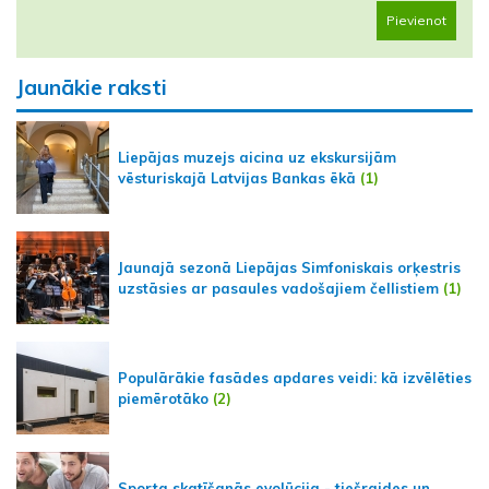
Pievienot
Jaunākie raksti
Liepājas muzejs aicina uz ekskursijām
vēsturiskajā Latvijas Bankas ēkā
(1)
Jaunajā sezonā Liepājas Simfoniskais orķestris
uzstāsies ar pasaules vadošajiem čellistiem
(1)
Populārākie fasādes apdares veidi: kā izvēlēties
piemērotāko
(2)
Sporta skatīšanās evolūcija - tiešraides un