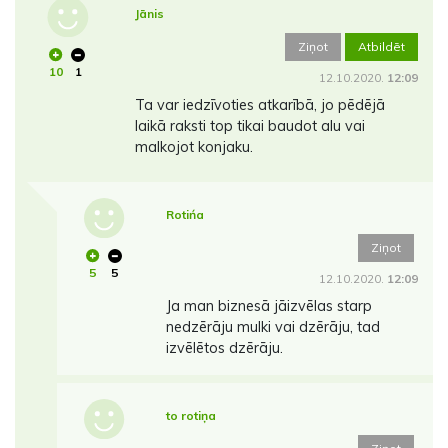
Jānis
Ziņot
Atbildēt
10
1
12.10.2020.
12:09
Ta var iedzīvoties atkarībā, jo pēdējā
laikā raksti top tikai baudot alu vai
malkojot konjaku.
Rotińa
Ziņot
5
5
12.10.2020.
12:09
Ja man biznesā jāizvēlas starp
nedzērāju mulki vai dzērāju, tad
izvēlētos dzērāju.
to rotiņa