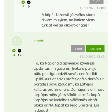
Ziņot
7
0
12.10.2020.
12:09
A kāpēc biznesā jāizvēlas starp
diviem muļķiem, no kuriem viens
turklāt vēl arī alkoatkarīgais?
Imants
Ziņot
Atbildēt
4
12
12.10.2020.
12:42
To, ka Nacionālā apvienība izvēlējās
Lipski, tas ir ieguvums. Jebkura partija
būtu priecīga redzēt savās rindās Uldi
Lipski, kurš ar savu profesionālo darbību ir
parādijis savu izaugsmi, kā Latvijas
kultūras profesionālis. Domājams arī mūsu
Liepājas mērs Jānis Vilnītis startēs kopā
Liepājas pašvaldības vēlēšanās vienā
blokā ar NA tāpat kā Rīgā Smiltēns. Lai
izdodas!