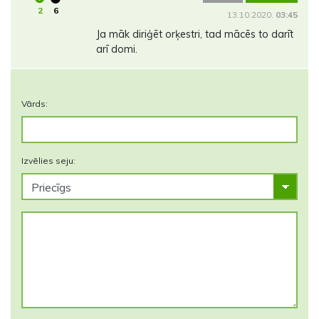
2
6
13.10.2020.
03:45
Ja māk diriģēt orķestri, tad mācēs to darīt
arī domi.
Vārds:
Izvēlies seju: