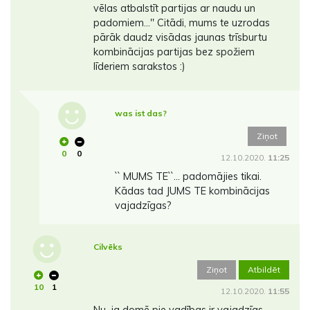
vēlas atbalstīt partijas ar naudu un
padomiem...'' Citādi, mums te uzrodas
pārāk daudz visādas jaunas trīsburtu
kombinācijas partijas bez spožiem
līderiem sarakstos :)
was ist das?
Ziņot
0
0
12.10.2020.
11:25
`` MUMS TE``... padomājies tikai.
Kādas tad JUMS TE kombinācijas
vajadzīgas?
Cilvēks
Ziņot
Atbildēt
10
1
12.10.2020.
11:55