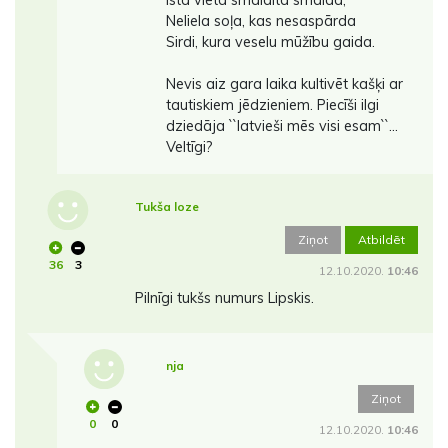
Istā vietā smaidīta smaida,
Neliela soļa, kas nesaspārda
Sirdi, kura veselu mūžību gaida.
Nevis aiz gara laika kultivēt kašķi ar
tautiskiem jēdzieniem. Piecīši ilgi
dziedāja ``latvieši mēs visi esam``...
Veltīgi?
Tukša loze
Ziņot
Atbildēt
36
3
12.10.2020.
10:46
Pilnīgi tukšs numurs Lipskis.
nja
Ziņot
0
0
12.10.2020.
10:46