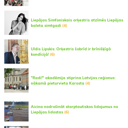
Liepājas Simfoniskais orķestris atzīmēs Liepājas
baleta simtgadi
(4)
Uldis Lipskis: Orķestris šobrīd ir brīnišķīgā
kondīcijā!
(6)
"Radi!" akadēmija stiprina Latvijas reģionus:
nākamā pieturvieta Karosta
(4)
Aicina nodrošināt starptautiskos lidojumus no
Liepājas lidostas
(6)