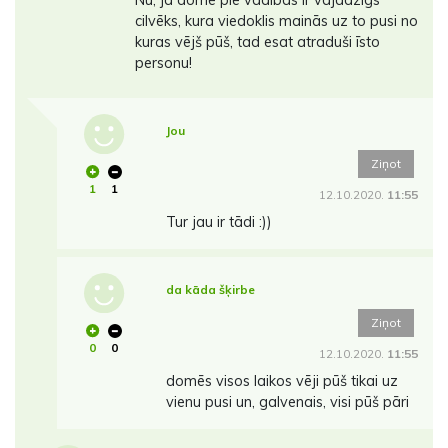
Nu, ja domē pie vadības ir vajadzīgs
cilvēks, kura viedoklis mainās uz to pusi no
kuras vējš pūš, tad esat atraduši īsto
personu!
Jou
Ziņot
1
1
12.10.2020.
11:55
Tur jau ir tādi :))
da kāda šķirbe
Ziņot
0
0
12.10.2020.
11:55
domēs visos laikos vēji pūš tikai uz
vienu pusi un, galvenais, visi pūš pāri