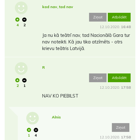
kad nav, tad nav
Ziņot
Atbildēt
4
2
12.10.2020.
16:48
Ja nu kā teātrī nav, tad Nacionālā Gara tur
nav noteikti. Kā jau tika atzīmēts - otrs
krievu teātris Latvijā.
R
Ziņot
Atbildēt
2
1
12.10.2020.
17:58
NAV KO PIEBILST
Alnis
Ziņot
1
4
12.10.2020.
17:58