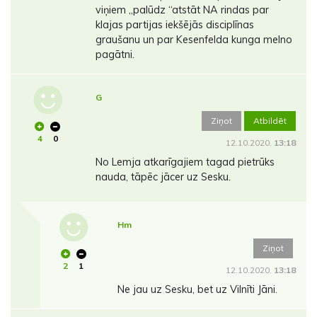
viņiem ,,palūdz “atstāt NA rindas par
klajas partijas iekšējās disciplīnas
graušanu un par Kesenfelda kunga melno
pagātni.
G
Ziņot
Atbildēt
4
0
12.10.2020.
13:18
No Lemja atkarīgajiem tagad pietrūks
nauda, tāpēc jācer uz Sesku.
Hm
Ziņot
2
1
12.10.2020.
13:18
Ne jau uz Sesku, bet uz Vilnīti Jāni.