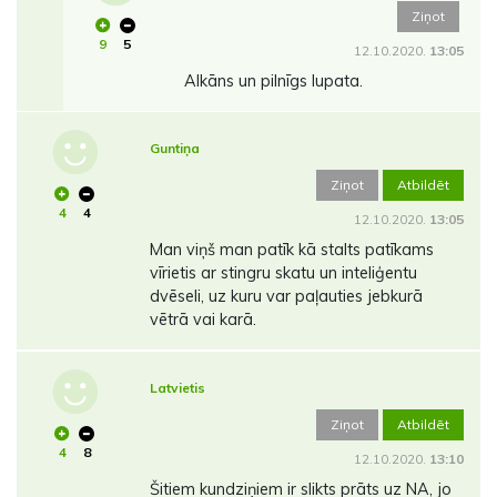
Ziņot
9
5
12.10.2020.
13:05
Alkāns un pilnīgs lupata.
Guntiņa
Ziņot
Atbildēt
4
4
12.10.2020.
13:05
Man viņš man patīk kā stalts patīkams
vīrietis ar stingru skatu un inteliģentu
dvēseli, uz kuru var paļauties jebkurā
vētrā vai karā.
Latvietis
Ziņot
Atbildēt
4
8
12.10.2020.
13:10
Šitiem kundziņiem ir slikts prāts uz NA, jo