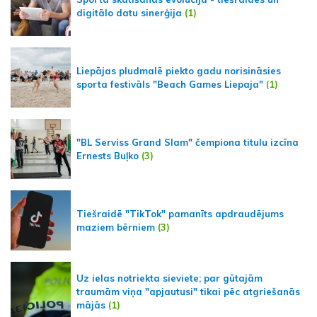
digitālo datu sinerģija
(1)
Liepājas pludmalē piekto gadu norisināsies
sporta festivāls "Beach Games Liepaja"
(1)
"BL Serviss Grand Slam" čempiona titulu izcīna
Ernests Buļko
(3)
Tiešraidē "TikTok" pamanīts apdraudējums
maziem bērniem
(3)
Uz ielas notriekta sieviete; par gūtajām
traumām viņa "apjautusi" tikai pēc atgriešanās
mājās
(1)