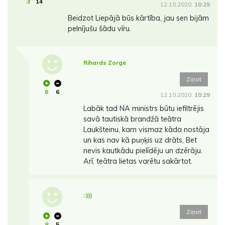
3
14
12.10.2020.
10:29
Beidzot Liepājā būs kārtība, jau sen bijām
pelnījušu šādu vīru.
Rihards Zorge
Ziņot
6
6
12.10.2020.
10:29
Labāk tad NA ministrs būtu iefiltrējis
savā tautiskā brandžā teātra
Laukšteinu, kam vismaz kāda nostāja
un kas nav kā puņķis uz drāts, Bet
nevis kautkādu pielīdēju un dzērāju.
Arī, teātra lietas varētu sakārtot.
::)))
Ziņot
8
5