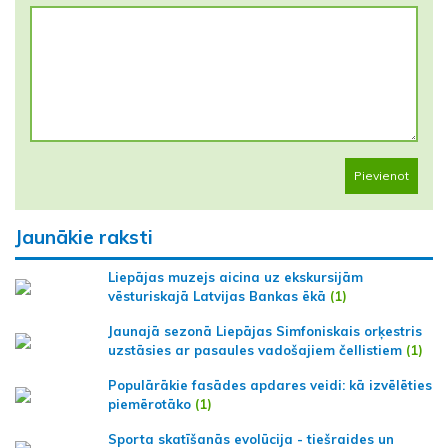
Pievienot
Jaunākie raksti
Liepājas muzejs aicina uz ekskursijām
vēsturiskajā Latvijas Bankas ēkā
(1)
Jaunajā sezonā Liepājas Simfoniskais orķestris
uzstāsies ar pasaules vadošajiem čellistiem
(1)
Populārākie fasādes apdares veidi: kā izvēlēties
piemērotāko
(1)
Sporta skatīšanās evolūcija - tiešraides un