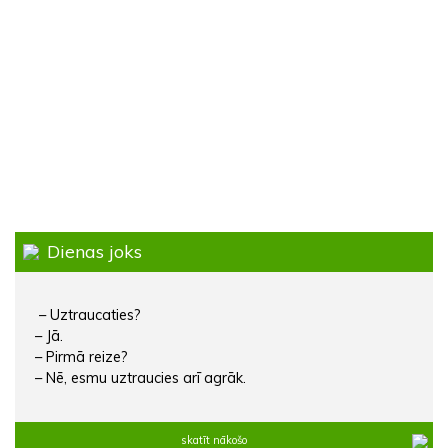
Dienas joks
– Uztraucaties?
– Jā.
– Pirmā reize?
– Nē, esmu uztraucies arī agrāk.
skatīt nākošo