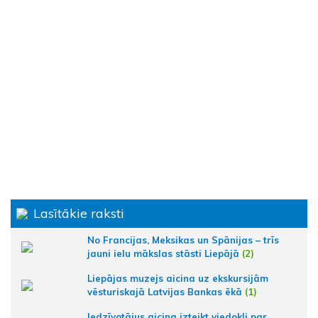
Lasītākie raksti
No Francijas, Meksikas un Spānijas – trīs
jauni ielu mākslas stāsti Liepājā
(2)
Liepājas muzejs aicina uz ekskursijām
vēsturiskajā Latvijas Bankas ēkā
(1)
Iedzīvotājus aicina izteikt viedokli par