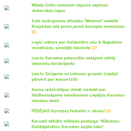
Miķeļa Golta namiņam atjauno septiņus
vēsturiskos logus
Sola ievērojamas atlaides "Maxima" veikalā
Klaipēdas ielā pirms jaunā koncepta ieviešanas
(5)
LiepU rektore par Valdemāra ielu 4: Nopietnas
investīcijas, sarežģīti būvdarbi
(2)
Lsm.lv: Karostas potenciālu vietējiem atklāj
lietuviešu kordiriģente
Lsm.lv: Diriģente no Lietuvas graustu Liepājā
pārvērš par koncertzāli
Aicina iedzīvotājus izteikt viedokli par
līdzfinansējuma noteikumiem Liepājas Karostas
mūzikas skolā
PĒDĒJAIS Karostas festivāls ir sācies!
(2)
Karostā atklāta mākslas pastaiga “Nākotnes
Dažādpilsētas. Karostas sajūtu taka”