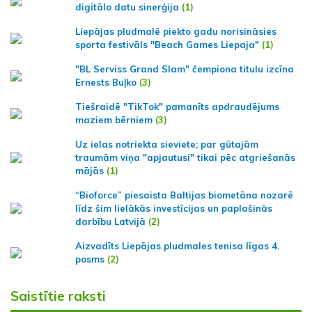
digitālo datu sinerģija
(1)
Liepājas pludmalē piekto gadu norisināsies
sporta festivāls "Beach Games Liepaja"
(1)
"BL Serviss Grand Slam" čempiona titulu izcīna
Ernests Buļko
(3)
Tiešraidē "TikTok" pamanīts apdraudējums
maziem bērniem
(3)
Uz ielas notriekta sieviete; par gūtajām
traumām viņa "apjautusi" tikai pēc atgriešanās
mājās
(1)
“Bioforce” piesaista Baltijas biometāna nozarē
līdz šim lielākās investīcijas un paplašinās
darbību Latvijā
(2)
Aizvadīts Liepājas pludmales tenisa līgas 4.
posms
(2)
Saistītie raksti