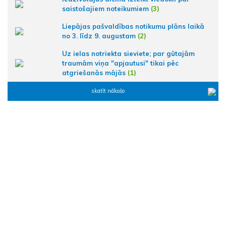
saistošajiem noteikumiem
(3)
Liepājas pašvaldības notikumu plāns laikā
no 3. līdz 9. augustam
(2)
Uz ielas notriekta sieviete; par gūtajām
traumām viņa "apjautusi" tikai pēc
atgriešanās mājās
(1)
skatīt nākošo