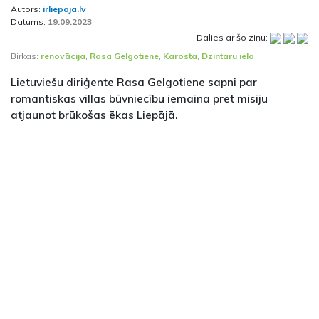
Autors:
irliepaja.lv
Datums:
19.09.2023
Dalies ar šo ziņu:
Birkas:
renovācija
,
Rasa Gelgotiene
,
Karosta
,
Dzintaru iela
Lietuviešu diriģente Rasa Gelgotiene sapni par
romantiskas villas būvniecību iemaina pret misiju
atjaunot brūkošas ēkas Liepājā.