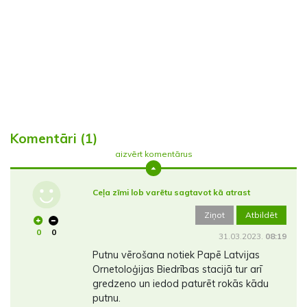
Komentāri (1)
aizvērt komentārus
Ceļa zīmi lob varētu sagtavot kā atrast
Ziņot
Atbildēt
0
0
31.03.2023.
08:19
Putnu vērošana notiek Papē Latvijas
Ornetoloģijas Biedrības stacijā tur arī
gredzeno un iedod paturēt rokās kādu
putnu.