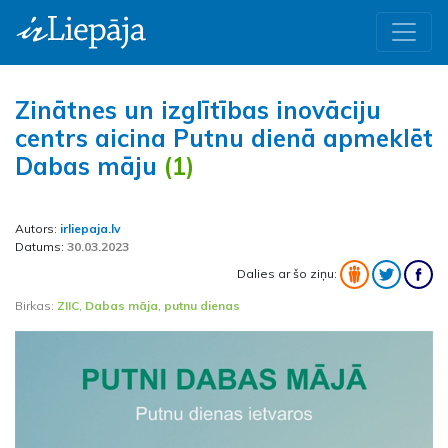
Zinātnes un izglītības inovāciju
centrs aicina Putnu dienā apmeklēt
Dabas māju
(1)
Autors:
irliepaja.lv
Datums:
30.03.2023
Dalies ar šo ziņu:
Birkas:
ZIIC
,
Dabas māja
,
putnu dienas