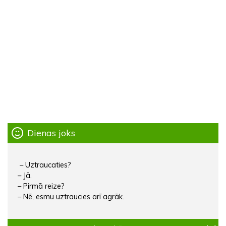
Dienas joks
– Uztraucaties?
– Jā.
– Pirmā reize?
– Nē, esmu uztraucies arī agrāk.