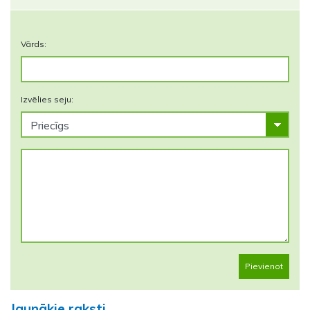
Vārds:
Izvēlies seju:
Pievienot
Jaunākie raksti