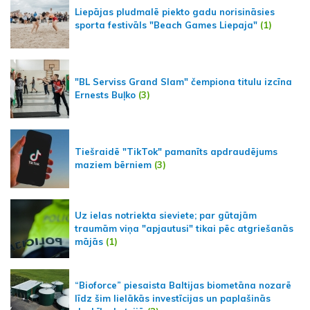
Liepājas pludmalē piekto gadu norisināsies
sporta festivāls "Beach Games Liepaja"
(1)
"BL Serviss Grand Slam" čempiona titulu izcīna
Ernests Buļko
(3)
Tiešraidē "TikTok" pamanīts apdraudējums
maziem bērniem
(3)
Uz ielas notriekta sieviete; par gūtajām
traumām viņa "apjautusi" tikai pēc atgriešanās
mājās
(1)
“Bioforce” piesaista Baltijas biometāna nozarē
līdz šim lielākās investīcijas un paplašinās