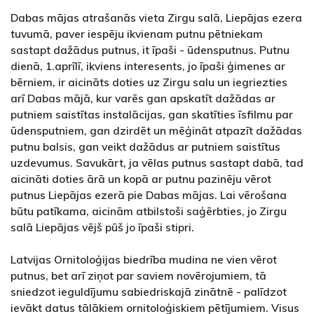
Dabas mājas atrašanās vieta Zirgu salā, Liepājas ezera
tuvumā, paver iespēju ikvienam putnu pētniekam
sastapt dažādus putnus, it īpaši - ūdensputnus. Putnu
dienā, 1.aprīlī, ikviens interesents, jo īpaši ģimenes ar
bērniem, ir aicināts doties uz Zirgu salu un iegriezties
arī Dabas mājā, kur varēs gan apskatīt dažādas ar
putniem saistītas instalācijas, gan skatīties īsfilmu par
ūdensputniem, gan dzirdēt un mēģināt atpazīt dažādas
putnu balsis, gan veikt dažādus ar putniem saistītus
uzdevumus. Savukārt, ja vēlas putnus sastapt dabā, tad
aicināti doties ārā un kopā ar putnu pazinēju vērot
putnus Liepājas ezerā pie Dabas mājas. Lai vērošana
būtu patīkama, aicinām atbilstoši saģērbties, jo Zirgu
salā Liepājas vējš pūš jo īpaši stipri.
Latvijas Ornitoloģijas biedrība mudina ne vien vērot
putnus, bet arī ziņot par saviem novērojumiem, tā
sniedzot ieguldījumu sabiedriskajā zinātnē - palīdzot
ievākt datus tālākiem ornitoloģiskiem pētījumiem. Visus