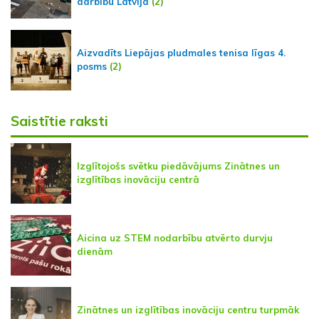
darbību Latvijā
(2)
Aizvadīts Liepājas pludmales tenisa līgas 4.
posms
(2)
Saistītie raksti
Izglītojošs svētku piedāvājums Zinātnes un
izglītības inovāciju centrā
Aicina uz STEM nodarbību atvērto durvju
dienām
Zinātnes un izglītības inovāciju centru turpmāk