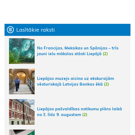
Lasītākie raksti
No Francijas, Meksikas un Spānijas – trīs
jauni ielu mākslas stāsti Liepājā
(2)
Liepājas muzejs aicina uz ekskursijām
vēsturiskajā Latvijas Bankas ēkā
(2)
Liepājas pašvaldības notikumu plāns laikā
no 3. līdz 9. augustam
(2)