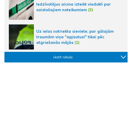
Iedzīvotājus aicina izteikt viedokli par
saistošajiem noteikumiem
(3)
Uz ielas notriekta sieviete; par gūtajām
traumām viņa "apjautusi" tikai pēc
atgriešanās mājās
(1)
skatīt nākošo