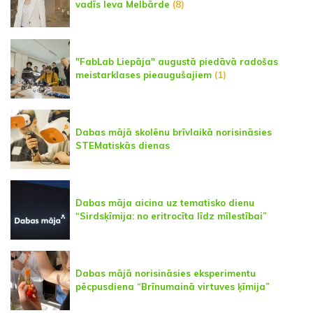
vadīs Ieva Melbārde
(8)
"FabLab Liepāja" augustā piedāvā radošas
meistarklases pieaugušajiem
(1)
Dabas mājā skolēnu brīvlaikā norisināsies
STEMatiskās dienas
Dabas māja aicina uz tematisko dienu
“Sirdsķīmija: no eritrocīta līdz mīlestībai”
Dabas mājā norisināsies eksperimentu
pēcpusdiena “Brīnumainā virtuves ķīmija”