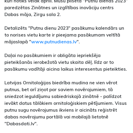
kuri notiks vēlāk aprīlī. Mūsu pilsētā "Putnu dienas 2023"
paredzētas Zinātnes un izglītības inovāciju centrs
Dabas māja, Zirgu sala 2.
Detalizēts "Putnu dienu 2023" pasākumu kalendārs un
to norises vietu karte ir pieejama pasākumam veltītā
mājaslapā "
www.putnudienas.lv
".
Daļai no pasākumiem ir obligāta iepriekšēja
pieteikšanās ierobežotā vietu skaita dēļ, līdz ar to
pasākumu vadītāji aicina laikus interesentus pieteikties.
Latvijas Ornitoloģijas biedrība mudina ne vien vērot
putnus, bet arī ziņot par saviem novērojumiem, tā
sniedzot ieguldījumu sabiedriskajā zinātnē - palīdzot
ievākt datus tālākiem ornitoloģiskiem pētījumiem. Visus
putnu sugu novērojumus ikviens ir aicināts reģistrēt
dabas novērojumu portālā vai mobilajā lietotnē
"Dabasdati.lv".