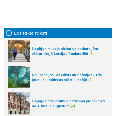
Lasītākie raksti
Liepājas muzejs aicina uz ekskursijām
vēsturiskajā Latvijas Bankas ēkā
(2)
No Francijas, Meksikas un Spānijas – trīs
jauni ielu mākslas stāsti Liepājā
(2)
Liepājas pašvaldības notikumu plāns laikā
no 3. līdz 9. augustam
(2)