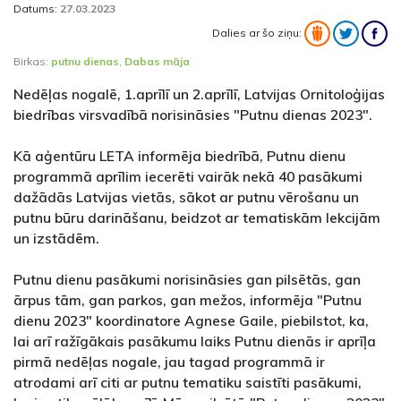
Datums:
27.03.2023
Dalies ar šo ziņu:
Birkas:
putnu dienas
,
Dabas māja
Nedēļas nogalē, 1.aprīlī un 2.aprīlī, Latvijas Ornitoloģijas
biedrības virsvadībā norisināsies "Putnu dienas 2023".
Kā aģentūru LETA informēja biedrībā, Putnu dienu
programmā aprīlim iecerēti vairāk nekā 40 pasākumi
dažādās Latvijas vietās, sākot ar putnu vērošanu un
putnu būru darināšanu, beidzot ar tematiskām lekcijām
un izstādēm.
Putnu dienu pasākumi norisināsies gan pilsētās, gan
ārpus tām, gan parkos, gan mežos, informēja "Putnu
dienu 2023" koordinatore Agnese Gaile, piebilstot, ka,
lai arī ražīgākais pasākumu laiks Putnu dienās ir aprīļa
pirmā nedēļas nogale, jau tagad programmā ir
atrodami arī citi ar putnu tematiku saistīti pasākumi,