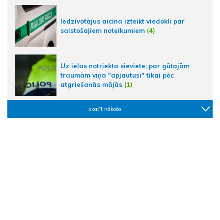
Iedzīvotājus aicina izteikt viedokli par
saistošajiem noteikumiem
(4)
Uz ielas notriekta sieviete; par gūtajām
traumām viņa "apjautusi" tikai pēc
atgriešanās mājās
(1)
skatīt nākošo