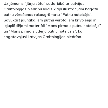
Uzņēmums "Jāņa sēta" sadarbībā ar Latvijas
Ornitoloģijas biedrību laidis klajā ilustrācijām bagātu
putnu vērošanas rokasgrāmatu "Putnu noteicējs".
Savukārt jaunākajiem putnu vērotājiem brīvpieejā ir
lejuplādējami materiāli "Mans pirmais putnu noteicējs"
un "Mans pirmais ūdeņu putnu noteicējs", ko
sagatavojusi Latvijas Ornitoloģijas biedrība.