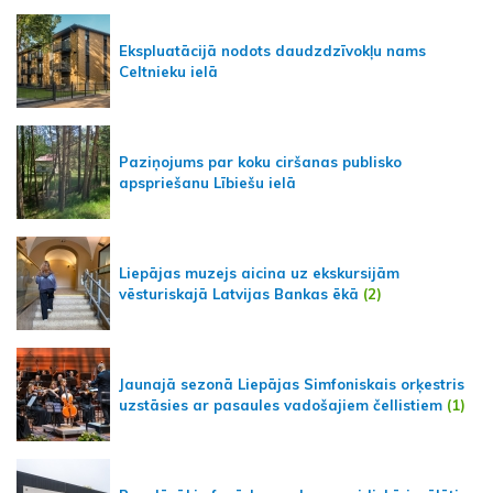
Ekspluatācijā nodots daudzdzīvokļu nams
Celtnieku ielā
Paziņojums par koku ciršanas publisko
apspriešanu Lībiešu ielā
Liepājas muzejs aicina uz ekskursijām
vēsturiskajā Latvijas Bankas ēkā
(2)
Jaunajā sezonā Liepājas Simfoniskais orķestris
uzstāsies ar pasaules vadošajiem čellistiem
(1)