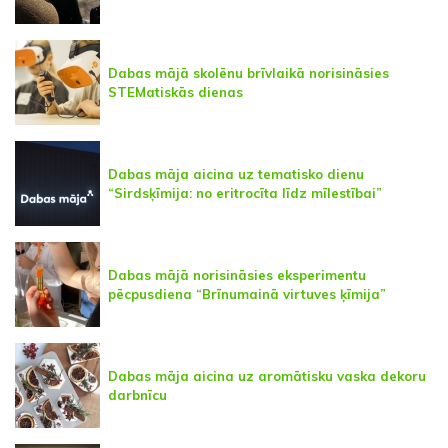
Dabas mājā skolēnu brīvlaikā norisināsies
STEMatiskās dienas
Dabas māja aicina uz tematisko dienu
“Sirdsķīmija: no eritrocīta līdz mīlestībai”
Dabas mājā norisināsies eksperimentu
pēcpusdiena “Brīnumainā virtuves ķīmija”
Dabas māja aicina uz aromātisku vaska dekoru
darbnīcu