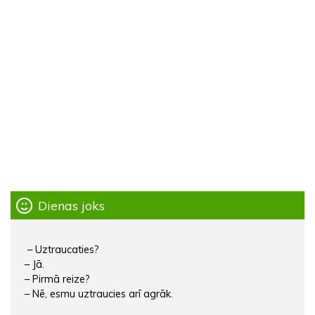
Dienas joks
– Uztraucaties?
– Jā.
– Pirmā reize?
– Nē, esmu uztraucies arī agrāk.