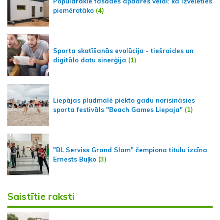
Populārākie fasādes apdares veidi: kā izvēlēties
piemērotāko
(4)
Sporta skatīšanās evolūcija - tiešraides un
digitālo datu sinerģija
(1)
Liepājas pludmalē piekto gadu norisināsies
sporta festivāls "Beach Games Liepaja"
(1)
"BL Serviss Grand Slam" čempiona titulu izcīna
Ernests Buļko
(3)
Saistītie raksti