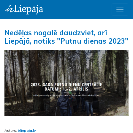
Nedēļas nogalē daudzviet, arī
Liepājā, notiks "Putnu dienas 2023"
Autors:
irliepaja.lv