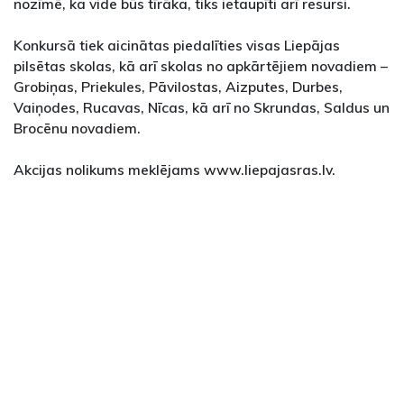
nozīmē, ka vide būs tīrāka, tiks ietaupīti arī resursi.
Konkursā tiek aicinātas piedalīties visas Liepājas
pilsētas skolas, kā arī skolas no apkārtējiem novadiem –
Grobiņas, Priekules, Pāvilostas, Aizputes, Durbes,
Vaiņodes, Rucavas, Nīcas, kā arī no Skrundas, Saldus un
Brocēnu novadiem.
Akcijas nolikums meklējams www.liepajasras.lv.