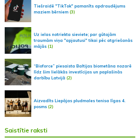
Tiešraidē "TikTok" pamanīts apdraudējums
maziem bērniem
(3)
Uz ielas notriekta sieviete; par gūtajām
traumām viņa "apjautusi" tikai pēc atgriešanās
mājās
(1)
“Bioforce” piesaista Baltijas biometāna nozarē
līdz šim lielākās investīcijas un paplašinās
darbību Latvijā
(2)
Aizvadīts Liepājas pludmales tenisa līgas 4.
posms
(2)
Saistītie raksti