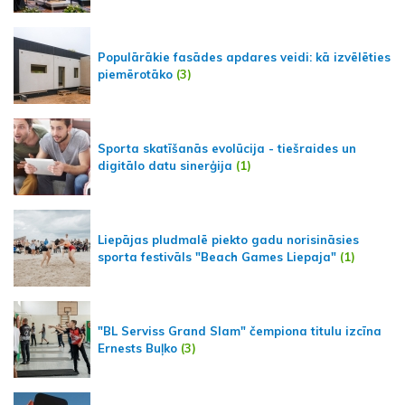
Populārākie fasādes apdares veidi: kā izvēlēties
piemērotāko
(3)
Sporta skatīšanās evolūcija - tiešraides un
digitālo datu sinerģija
(1)
Liepājas pludmalē piekto gadu norisināsies
sporta festivāls "Beach Games Liepaja"
(1)
"BL Serviss Grand Slam" čempiona titulu izcīna
Ernests Buļko
(3)