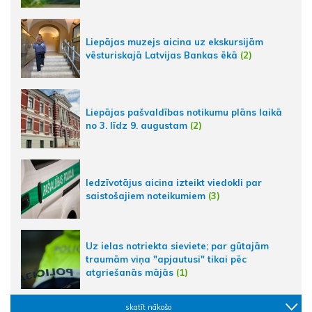
Liepājas muzejs aicina uz ekskursijām
vēsturiskajā Latvijas Bankas ēkā
(2)
Liepājas pašvaldības notikumu plāns laikā
no 3. līdz 9. augustam
(2)
Iedzīvotājus aicina izteikt viedokli par
saistošajiem noteikumiem
(3)
Uz ielas notriekta sieviete; par gūtajām
traumām viņa "apjautusi" tikai pēc
atgriešanās mājās
(1)
skatīt nākošo