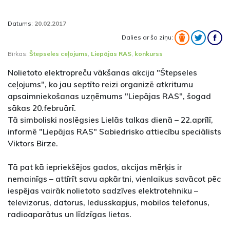
Datums:
20.02.2017
Dalies ar šo ziņu:
Birkas:
Štepseles ceļojums
,
Liepājas RAS
,
konkurss
Nolietoto elektropreču vākšanas akcija "Štepseles
ceļojums", ko jau septīto reizi organizē atkritumu
apsaimniekošanas uzņēmums "Liepājas RAS", šogad
sākas 20.februārī.
Tā simboliski noslēgsies Lielās talkas dienā – 22.aprīlī,
informē "Liepājas RAS" Sabiedrisko attiecību speciālists
Viktors Birze.
Tā pat kā iepriekšējos gados, akcijas mērķis ir
nemainīgs – attīrīt savu apkārtni, vienlaikus savācot pēc
iespējas vairāk nolietoto sadzīves elektrotehniku –
televizorus, datorus, ledusskapjus, mobilos telefonus,
radioaparātus un līdzīgas lietas.