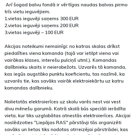
Arī šogad balvu fondā ir vērtīgas naudas balvas pirmo
trīs vietu ieguvējiem.
1.vietas ieguvēji saņems 300 EUR
2.vietas ieguvēji saņems 200 EUR
3.vietas ieguvēji – 100 EUR
Akcijas noteikumi nemainīgi: no katras skolas drīkst
piedalīties viena komanda (tajā var ietilpt viena vai
vairākas klases, interešu pulciņš utml.). Komandas
dalībnieku skaits ir neierobežots. Uzvarēs tā komanda,
kas iegūs augstāko punktu koeficientu, tas nozīmē, ka
uzvarēs tie, kas savāks vairāk elektroiekārtu uz katru
komandas dalībnieku.
Nolietotās elektroierīces uz skolu varēs nest vai vest
divu mēnešu garumā. Katrā skolā būs speciāli ierādīta
vieta, kur tiks uzglabātas atnestās elektroierīces. Akcijai
noslēdzoties "Liepājas RAS" pārstāvji tās organizēti
savāks un lietas tiks nodotas otrreizējai pārstrādei, kas