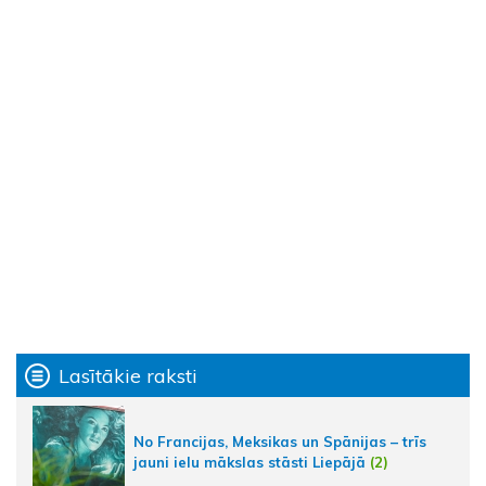
Lasītākie raksti
No Francijas, Meksikas un Spānijas – trīs
jauni ielu mākslas stāsti Liepājā
(2)