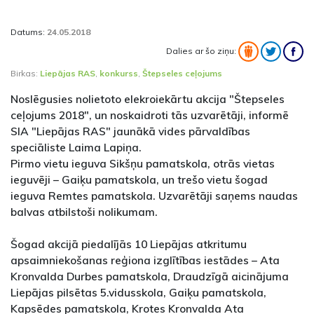
Datums:
24.05.2018
Dalies ar šo ziņu:
Birkas:
Liepājas RAS
,
konkurss
,
Štepseles ceļojums
Noslēgusies nolietoto elekroiekārtu akcija "Štepseles
ceļojums 2018", un noskaidroti tās uzvarētāji, informē
SIA "Liepājas RAS" jaunākā vides pārvaldības
speciāliste Laima Lapiņa.
Pirmo vietu ieguva Sikšņu pamatskola, otrās vietas
ieguvēji – Gaiķu pamatskola, un trešo vietu šogad
ieguva Remtes pamatskola. Uzvarētāji saņems naudas
balvas atbilstoši nolikumam.
Šogad akcijā piedalījās 10 Liepājas atkritumu
apsaimniekošanas reģiona izglītības iestādes – Ata
Kronvalda Durbes pamatskola, Draudzīgā aicinājuma
Liepājas pilsētas 5.vidusskola, Gaiķu pamatskola,
Kapsēdes pamatskola, Krotes Kronvalda Ata