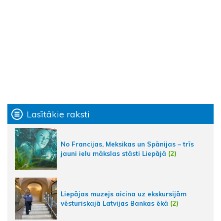
Lasītākie raksti
No Francijas, Meksikas un Spānijas – trīs
jauni ielu mākslas stāsti Liepājā
(2)
Liepājas muzejs aicina uz ekskursijām
vēsturiskajā Latvijas Bankas ēkā
(2)