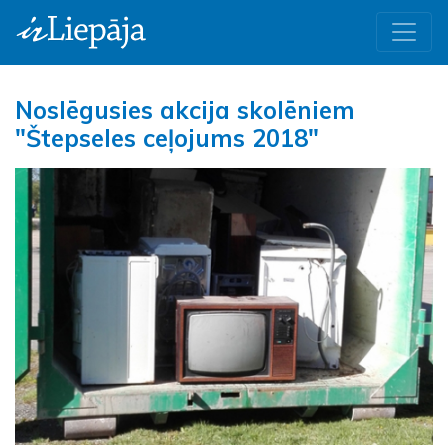
Noslēgusies akcija skolēniem
"Štepseles ceļojums 2018"