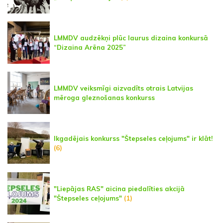
LMMDV audzēkņi plūc laurus dizaina konkursā
“Dizaina Arēna 2025”
LMMDV veiksmīgi aizvadīts otrais Latvijas
mēroga gleznošanas konkurss
Ikgadējais konkurss "Štepseles ceļojums" ir klāt!
(6)
"Liepājas RAS" aicina piedalīties akcijā
"Štepseles ceļojums"
(1)