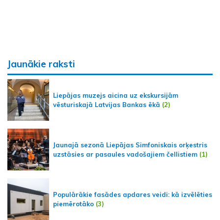
Jaunākie raksti
Liepājas muzejs aicina uz ekskursijām
vēsturiskajā Latvijas Bankas ēkā
(2)
Jaunajā sezonā Liepājas Simfoniskais orķestris
uzstāsies ar pasaules vadošajiem čellistiem
(1)
Populārākie fasādes apdares veidi: kā izvēlēties
piemērotāko
(3)