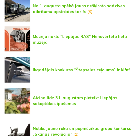
No 1. augusta spēkā jauns nešķiroto sadzīves
atkritumu apstrādes tarifs
(3)
Muzeju nakts "Liepājas RAS" Nenovērtēto lietu
muzejā
Ikgadējais konkurss “Štepseles ceļojums” ir klāt!
Aicina līdz 31. augustam pieteikt Liepājas
sakoptākos īpašumus
Notiks jauno roka un popmūzikas grupu konkurss
„Skaņas revolūcija”
(1)