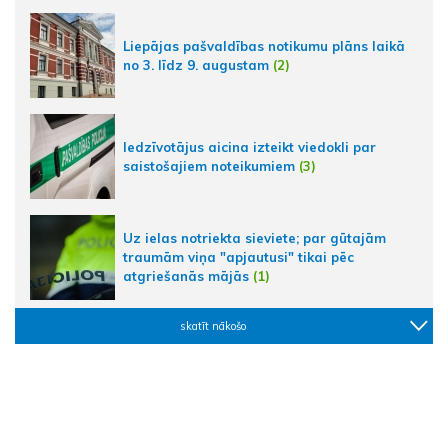
Liepājas pašvaldības notikumu plāns laikā
no 3. līdz 9. augustam
(2)
Iedzīvotājus aicina izteikt viedokli par
saistošajiem noteikumiem
(3)
Uz ielas notriekta sieviete; par gūtajām
traumām viņa "apjautusi" tikai pēc
atgriešanās mājās
(1)
skatīt nākošo