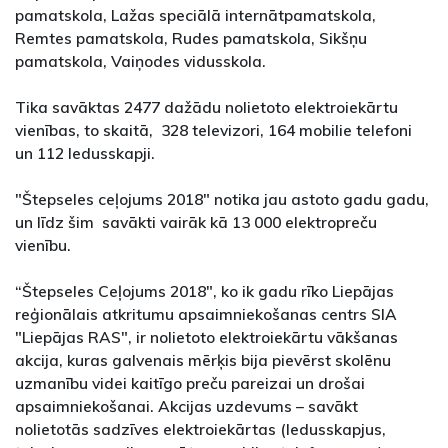
pamatskola, Lažas speciālā internātpamatskola,
Remtes pamatskola, Rudes pamatskola, Sikšņu
pamatskola, Vaiņodes vidusskola.
Tika savāktas 2477 dažādu nolietoto elektroiekārtu
vienības, to skaitā, 328 televizori, 164 mobilie telefoni
un 112 ledusskapji.
"Štepseles ceļojums 2018" notika jau astoto gadu gadu,
un līdz šim savākti vairāk kā 13 000 elektropreču
vienību.
“Štepseles Ceļojums 2018", ko ik gadu rīko Liepājas
reģionālais atkritumu apsaimniekošanas centrs SIA
"Liepājas RAS", ir nolietoto elektroiekārtu vākšanas
akcija, kuras galvenais mērķis bija pievērst skolēnu
uzmanību videi kaitīgo preču pareizai un drošai
apsaimniekošanai. Akcijas uzdevums – savākt
nolietotās sadzīves elektroiekārtas (ledusskapjus,