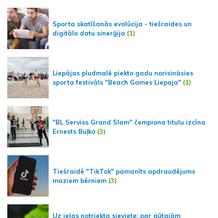
Sporta skatīšanās evolūcija - tiešraides un
digitālo datu sinerģija
(1)
Liepājas pludmalē piekto gadu norisināsies
sporta festivāls "Beach Games Liepaja"
(1)
"BL Serviss Grand Slam" čempiona titulu izcīna
Ernests Buļko
(3)
Tiešraidē "TikTok" pamanīts apdraudējums
maziem bērniem
(3)
Uz ielas notriekta sieviete; par gūtajām