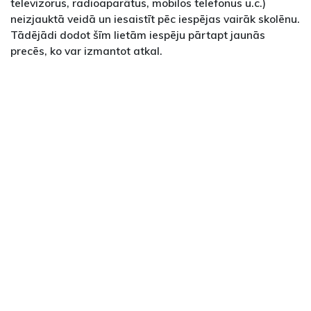
televizorus, radioaparātus, mobilos telefonus u.c.)
neizjauktā veidā un iesaistīt pēc iespējas vairāk skolēnu.
Tādējādi dodot šīm lietām iespēju pārtapt jaunās
precēs, ko var izmantot atkal.