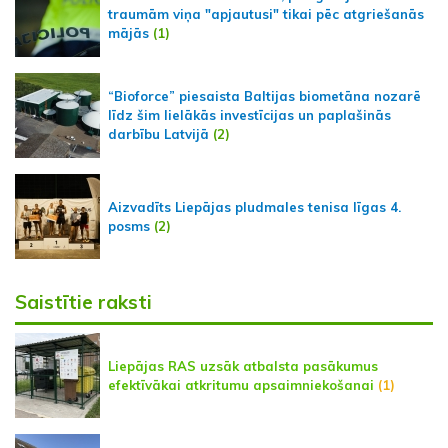
traumām viņa "apjautusi" tikai pēc atgriešanās
mājās
(1)
“Bioforce” piesaista Baltijas biometāna nozarē
līdz šim lielākās investīcijas un paplašinās
darbību Latvijā
(2)
Aizvadīts Liepājas pludmales tenisa līgas 4.
posms
(2)
Saistītie raksti
Liepājas RAS uzsāk atbalsta pasākumus
efektīvākai atkritumu apsaimniekošanai
(1)