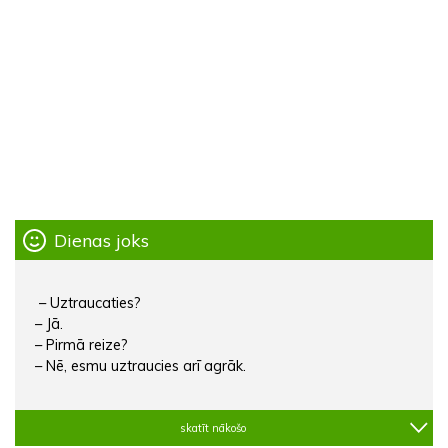
Dienas joks
– Uztraucaties?
– Jā.
– Pirmā reize?
– Nē, esmu uztraucies arī agrāk.
skatīt nākošo