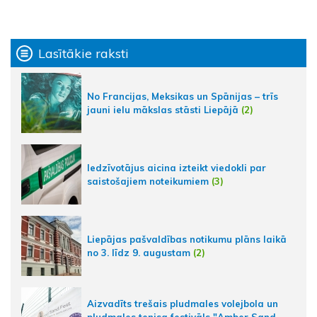
Lasītākie raksti
No Francijas, Meksikas un Spānijas – trīs
jauni ielu mākslas stāsti Liepājā
(2)
Iedzīvotājus aicina izteikt viedokli par
saistošajiem noteikumiem
(3)
Liepājas pašvaldības notikumu plāns laikā
no 3. līdz 9. augustam
(2)
Aizvadīts trešais pludmales volejbola un