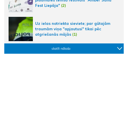
pludmales tenisa festivāls "Amber Sand
Fest Liepāja"
(2)
Uz ielas notriekta sieviete; par gūtajām
traumām viņa "apjautusi" tikai pēc
atgriešanās mājās
(1)
skatīt nākošo