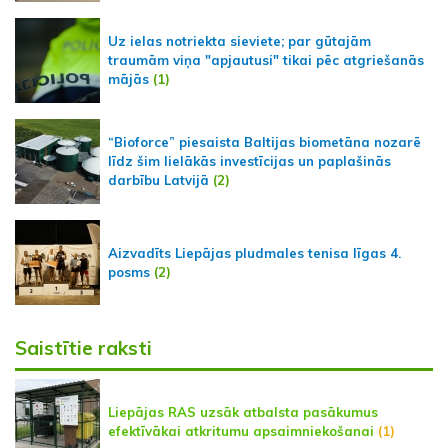
Uz ielas notriekta sieviete; par gūtajām
traumām viņa "apjautusi" tikai pēc atgriešanās
mājās
(1)
“Bioforce” piesaista Baltijas biometāna nozarē
līdz šim lielākās investīcijas un paplašinās
darbību Latvijā
(2)
Aizvadīts Liepājas pludmales tenisa līgas 4.
posms
(2)
Saistītie raksti
Liepājas RAS uzsāk atbalsta pasākumus
efektīvākai atkritumu apsaimniekošanai
(1)