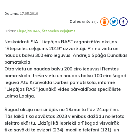
Datums:
17.05.2019
Dalies ar šo ziņu:
Birkas:
Liepājas RAS
,
Štepseles ceļojums
Noskaidroti SIA "Liepājas RAS" organizētās akcijas
"Štepseles ceļojums 2019" uzvarētāji. Pirmo vietu un
naudas balvu 300 eiro ieguvusi Andreja Spāģa Dunalkas
pamatskola.
Otro vietu un naudas balvu 200 eiro ieguvusi Remtes
pamatskola, trešo vietu un naudas balvu 100 eiro šogad
ieguva Ata Kronvalda Durbes pamatskola, informē
"Liepājas RAS" jaunākā vides pārvaldības speciāliste
Laima Lapiņa.
Šogad akcija norisinājās no 18.marta līdz 24.aprīlim.
Tās laikā tika savāktas 2023 vienības dažādu nolietoto
elektroiekārtu. Līdzīgi kā iepriekš arī šogad visvairāk
tika savākti televizori (234), mobilie telefoni (121), un