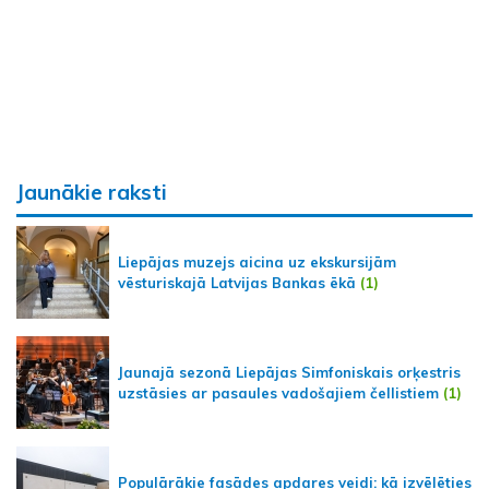
Jaunākie raksti
Liepājas muzejs aicina uz ekskursijām
vēsturiskajā Latvijas Bankas ēkā
(1)
Jaunajā sezonā Liepājas Simfoniskais orķestris
uzstāsies ar pasaules vadošajiem čellistiem
(1)
Populārākie fasādes apdares veidi: kā izvēlēties