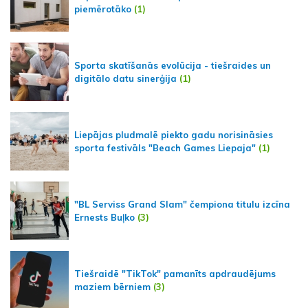
piemērotāko
(1)
Sporta skatīšanās evolūcija - tiešraides un
digitālo datu sinerģija
(1)
Liepājas pludmalē piekto gadu norisināsies
sporta festivāls "Beach Games Liepaja"
(1)
"BL Serviss Grand Slam" čempiona titulu izcīna
Ernests Buļko
(3)
Tiešraidē "TikTok" pamanīts apdraudējums
maziem bērniem
(3)