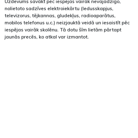
Uzdevums savākt pēc iespējas vairāk nevajadzīgo,
nolietoto sadzīves elektroiekārtu (ledusskapjus,
televizorus, tējkannas, gludekļus, radioaparātus,
mobilos telefonus u.c.) neizjauktā veidā un iesaistīt pēc
iespējas vairāk skolēnu. Tā dotu šīm lietām pārtapt
jaunās precēs, ko atkal var izmantot.