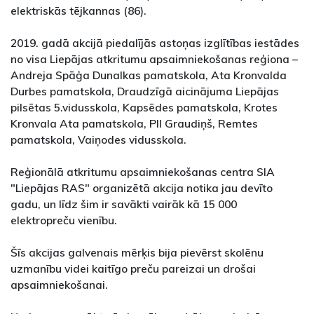
elektriskās tējkannas (86).
2019. gadā akcijā piedalījās astoņas izglītības iestādes
no visa Liepājas atkritumu apsaimniekošanas reģiona –
Andreja Spāģa Dunalkas pamatskola, Ata Kronvalda
Durbes pamatskola, Draudzīgā aicinājuma Liepājas
pilsētas 5.vidusskola, Kapsēdes pamatskola, Krotes
Kronvala Ata pamatskola, PII Graudiņš, Remtes
pamatskola, Vaiņodes vidusskola.
Reģionālā atkritumu apsaimniekošanas centra SIA
"Liepājas RAS" organizētā akcija notika jau devīto
gadu, un līdz šim ir savākti vairāk kā 15 000
elektropreču vienību.
Šīs akcijas galvenais mērķis bija pievērst skolēnu
uzmanību videi kaitīgo preču pareizai un drošai
apsaimniekošanai.