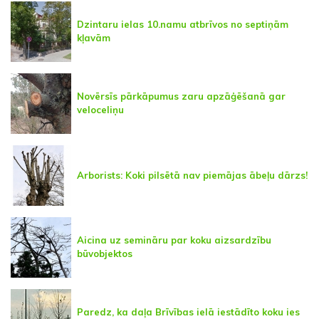
Dzintaru ielas 10.namu atbrīvos no septiņām
kļavām
Novērsīs pārkāpumus zaru apzāģēšanā gar
veloceliņu
Arborists: Koki pilsētā nav piemājas ābeļu dārzs!
Aicina uz semināru par koku aizsardzību
būvobjektos
Paredz, ka daļa Brīvības ielā iestādīto koku ies