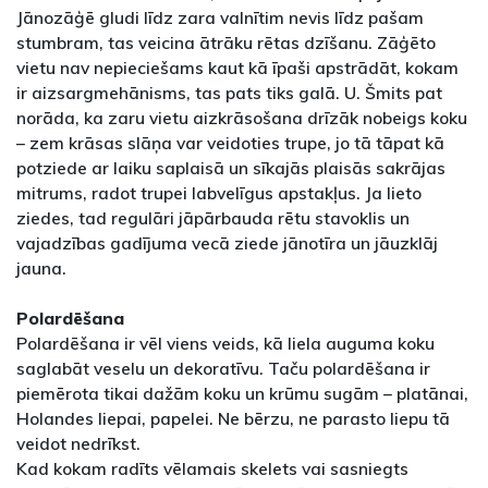
Jānozāģē gludi līdz zara valnītim nevis līdz pašam
stumbram, tas veicina ātrāku rētas dzīšanu. Zāģēto
vietu nav nepieciešams kaut kā īpaši apstrādāt, kokam
ir aizsargmehānisms, tas pats tiks galā. U. Šmits pat
norāda, ka zaru vietu aizkrāsošana drīzāk nobeigs koku
– zem krāsas slāņa var veidoties trupe, jo tā tāpat kā
potziede ar laiku saplaisā un sīkajās plaisās sakrājas
mitrums, radot trupei labvelīgus apstakļus. Ja lieto
ziedes, tad regulāri jāpārbauda rētu stavoklis un
vajadzības gadījuma vecā ziede jānotīra un jāuzklāj
jauna.
Polardēšana
Polardēšana ir vēl viens veids, kā liela auguma koku
saglabāt veselu un dekoratīvu. Taču polardēšana ir
piemērota tikai dažām koku un krūmu sugām – platānai,
Holandes liepai, papelei. Ne bērzu, ne parasto liepu tā
veidot nedrīkst.
Kad kokam radīts vēlamais skelets vai sasniegts