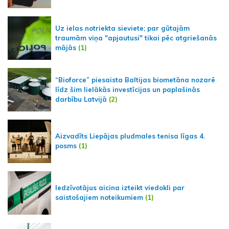
Uz ielas notriekta sieviete; par gūtajām
traumām viņa "apjautusi" tikai pēc atgriešanās
mājās
(1)
“Bioforce” piesaista Baltijas biometāna nozarē
līdz šim lielākās investīcijas un paplašinās
darbību Latvijā
(2)
Aizvadīts Liepājas pludmales tenisa līgas 4.
posms
(1)
Iedzīvotājus aicina izteikt viedokli par
saistošajiem noteikumiem
(1)