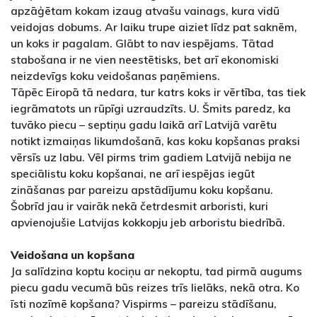
apzāģētam kokam izaug atvašu vainags, kura vidū
veidojas dobums. Ar laiku trupe aiziet līdz pat saknēm,
un koks ir pagalam. Glābt to nav iespējams. Tātad
stabošana ir ne vien neestētisks, bet arī ekonomiski
neizdevīgs koku veidošanas paņēmiens.
Tāpēc Eiropā tā nedara, tur katrs koks ir vērtība, tas tiek
iegrāmatots un rūpīgi uzraudzīts. U. Šmits paredz, ka
tuvāko piecu – septiņu gadu laikā arī Latvijā varētu
notikt izmaiņas likumdošanā, kas koku kopšanas praksi
vērsīs uz labu. Vēl pirms trim gadiem Latvijā nebija ne
speciālistu koku kopšanai, ne arī iespējas iegūt
zināšanas par pareizu apstādījumu koku kopšanu.
Šobrīd jau ir vairāk nekā četrdesmit arboristi, kuri
apvienojušie Latvijas kokkopju jeb arboristu biedrībā.
Veidošana un kopšana
Ja salīdzina koptu kociņu ar nekoptu, tad pirmā augums
piecu gadu vecumā būs reizes trīs lielāks, nekā otra. Ko
īsti nozīmē kopšana? Vispirms – pareizu stādīšanu,