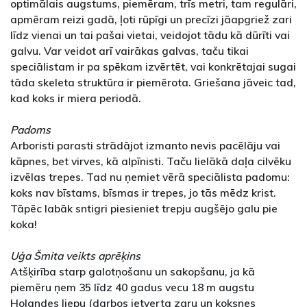
optimālais augstums, piemēram, trīs metri, tam regulāri,
apmēram reizi gadā, ļoti rūpīgi un precīzi jāapgriež zari
līdz vienai un tai pašai vietai, veidojot tādu kā dūrīti vai
galvu. Var veidot arī vairākas galvas, taču tikai
speciālistam ir pa spēkam izvērtēt, vai konkrētajai sugai
tāda skeleta struktūra ir piemērota. Griešana jāveic tad,
kad koks ir miera periodā.
Padoms
Arboristi parasti strādājot izmanto nevis pacēlāju vai
kāpnes, bet virves, kā alpīnisti. Taču lielākā daļa cilvēku
izvēlas trepes. Tad nu ņemiet vērā speciālista padomu:
koks nav bīstams, bīsmas ir trepes, jo tās mēdz krist.
Tāpēc labāk sntigri piesieniet trepju augšējo galu pie
koka!
Uģa Šmita veikts aprēķins
Atšķirība starp galotņošanu un sakopšanu, ja kā
piemēru ņem 35 līdz 40 gadus vecu 18 m augstu
Holandes liepu (darbos ietverta zaru un koksnes