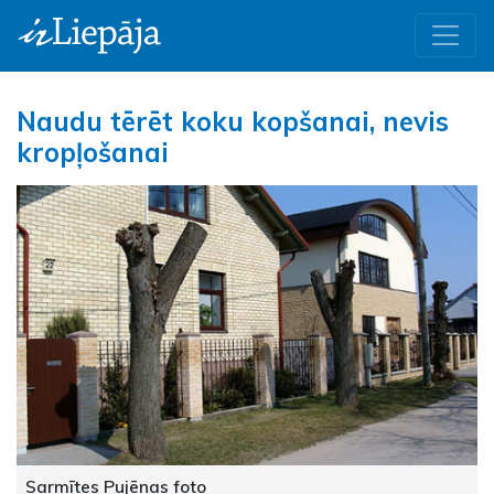
Naudu tērēt koku kopšanai, nevis
kropļošanai
Sarmītes Pujēnas foto