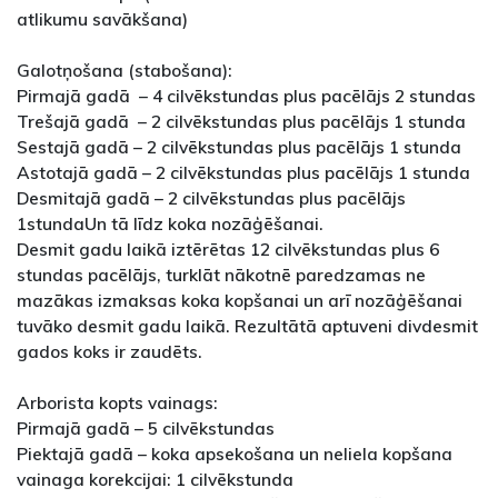
atlikumu savākšana)
Galotņošana (stabošana):
Pirmajā gadā – 4 cilvēkstundas plus pacēlājs 2 stundas
Trešajā gadā – 2 cilvēkstundas plus pacēlājs 1 stunda
Sestajā gadā – 2 cilvēkstundas plus pacēlājs 1 stunda
Astotajā gadā – 2 cilvēkstundas plus pacēlājs 1 stunda
Desmitajā gadā – 2 cilvēkstundas plus pacēlājs
1stundaUn tā līdz koka nozāģēšanai.
Desmit gadu laikā iztērētas 12 cilvēkstundas plus 6
stundas pacēlājs, turklāt nākotnē paredzamas ne
mazākas izmaksas koka kopšanai un arī nozāģēšanai
tuvāko desmit gadu laikā. Rezultātā aptuveni divdesmit
gados koks ir zaudēts.
Arborista kopts vainags:
Pirmajā gadā – 5 cilvēkstundas
Piektajā gadā – koka apsekošana un neliela kopšana
vainaga korekcijai: 1 cilvēkstunda