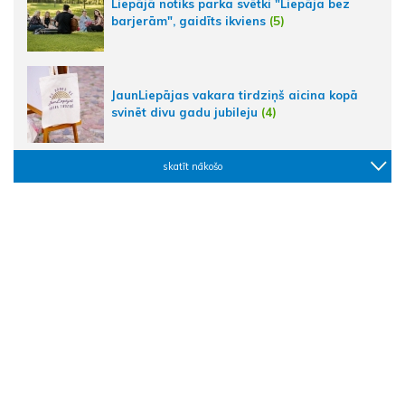
Liepājā notiks parka svētki "Liepāja bez
barjerām", gaidīts ikviens
(5)
JaunLiepājas vakara tirdziņš aicina kopā
svinēt divu gadu jubileju
(4)
skatīt nākošo