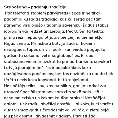
Stabošana – padomju tradīcija
Par telefona stabiem pārvērstas liepas ir ne tikai
padomjlaiku Rīgas tradīcija, kas kā sērga pēc tam
pārņēma visu bijušo Padomju savienību, šādus stabus
joprojām var redzēt arī Liepājā. Pēc U. Šmita teiktā,
pirmo reizi liepas galotņotas pie Ļeņina pieminekļa
Rīgas centrā. Pirmskara Latvijā šādi ar kokiem
neapgājās, tāpēc arī visi parki, kuri veidoti pagājušā
gadsimta sākumā, vēl ir saglabājušies. Eiropā
stabošana vienmēr uzskatīta par barbarismu, savukārt
Latvijā joprojām tieši šis ir populārākais koku
apzāģēšanas paņēmiens, bet tas nozīmē, ka nauda tiek
tērēta nevis koku kopšanai, bet kropļošanai.
Nezinātājs teiks – nu, kas tur slikts, gan jau atkal zari
ataugs! Speciālistam pavisam cits sakāmais – tā ir
nesaimnieciska un kokam kaitīga prakse! Nozāģējot
galotni, tiek radīti labvēlīgi apstākļi, lai koks, kurš varētu
augt vismaz gadus četrdesmit vai vairāk, aizietu bojā
jau pēc desmit, divdesmit gadiem. Parasti šādi