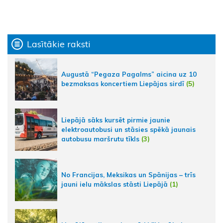
Lasītākie raksti
Augustā “Pegaza Pagalms” aicina uz 10
bezmaksas koncertiem Liepājas sirdī
(5)
Liepājā sāks kursēt pirmie jaunie
elektroautobusi un stāsies spēkā jaunais
autobusu maršrutu tīkls
(3)
No Francijas, Meksikas un Spānijas – trīs
jauni ielu mākslas stāsti Liepājā
(1)