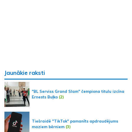
Jaunākie raksti
"BL Serviss Grand Slam" čempiona titulu izcīna
Ernests Buļko
(2)
Tiešraidē "TikTok" pamanīts apdraudējums
maziem bērniem
(3)