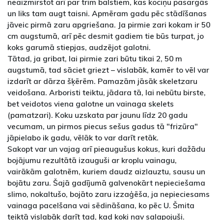
neaizmirstot arī par trim balstiem, kas kociņu pasargās
un liks tam augt taisni. Apmēram gadu pēc stādīšanas
jāveic pirmā zaru apgriešana. Ja pirmie zari kokam ir 50
cm augstumā, arī pēc desmit gadiem tie būs turpat, jo
koks garumā stiepjas, audzējot galotni.
Tātad, ja gribat, lai pirmie zari būtu tikai 2, 50 m
augstumā, tad sāciet griezt – vislabāk, kamēr to vēl var
izdarīt ar dārza šķērēm. Pamazām jāsāk skeletzaru
veidošana. Arboristi teiktu, jādara tā, lai nebūtu birste,
bet veidotos viena galotne un vainaga skelets
(pamatzari). Koku uzskata par jaunu līdz 20 gadu
vecumam, un pirmos piecus sešus gadus tā "frizūra"
jāpielabo ik gadu, vēlāk to var darīt retāk.
Sakopt var un vajag arī pieaugušus kokus, kuri dažādu
bojājumu rezultātā izauguši ar kroplu vainagu,
vairākām galotnēm, kuriem daudz aizlauztu, sausu un
bojātu zaru. Šajā gadījumā galvenokārt nepieciešama
slimo, nokaltušo, bojāto zaru izzaģēša, ja nepieciesams
vainaga pacelšana vai sēdināšana, ko pēc U. Šmita
teiktā vislabāk darīt tad, kad koki nav salapojuši.