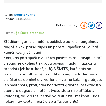
Autors:
Sarmīte Pujēna
Datums:
14.08.2011
Dalies ar šo ziņu:
Birkas:
Uģis Šmits
,
arborisms
Stādījumi gar ielu malām, publiskie parki un pagalmos
augošie koki prasa rūpes un pareizu apiešanos, jo īpaši,
kamēr kociņi vēl jauni
Koki, kas pārtapuši civilizētos pilsētniekos, Latvijā un arī
Liepājā lielākoties tiek kopti pavisam aplam, uzskata
arborists jeb koku kopējs UĢIS ŠMITS, kurš pats šo
prasmi un arī atbilstošu sertifikātu ieguvis Nīderlandē.
Lielākoties dominē divi varianti – vai nu koks ir galotņots
jeb nostabots, proti, tam nogriezta galotne, bet atlikušo
stumbra augšdaļu "rotā" atvašu slota (izplatītākais
variants), vai arī tas ir savā vaļā audzis "mežonis", kas
nekad nav kopts (mazāk izplatīts variants).