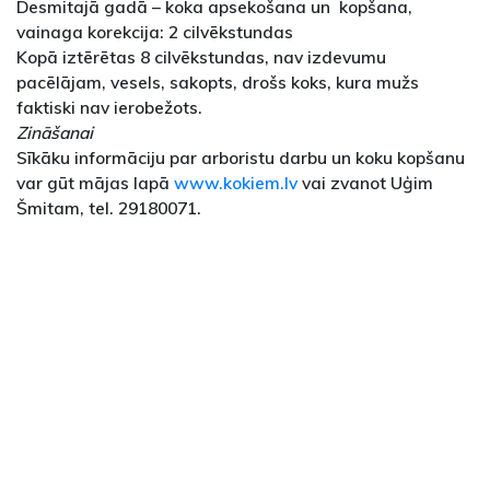
Desmitajā gadā – koka apsekošana un kopšana,
vainaga korekcija: 2 cilvēkstundas
Kopā iztērētas 8 cilvēkstundas, nav izdevumu
pacēlājam, vesels, sakopts, drošs koks, kura mužs
faktiski nav ierobežots.
Zināšanai
Sīkāku informāciju par arboristu darbu un koku kopšanu
var gūt mājas lapā
www.kokiem.lv
vai zvanot Uģim
Šmitam, tel. 29180071.