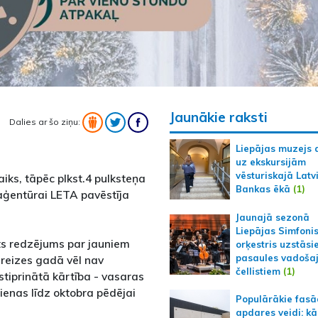
Jaunākie raksti
Dalies ar šo ziņu:
Liepājas muzejs 
uz ekskursijām
vēsturiskajā Latv
aiks, tāpēc plkst.4 pulksteņa
Bankas ēkā
(1)
 aģentūrai LETA pavēstīja
Jaunajā sezonā
Liepājas Simfoni
ts redzējums par jauniem
orķestris uzstāsi
pasaules vadoša
 reizes gadā vēl nav
čellistiem
(1)
stiprinātā kārtība - vasaras
ienas līdz oktobra pēdējai
Populārākie fas
apdares veidi: kā