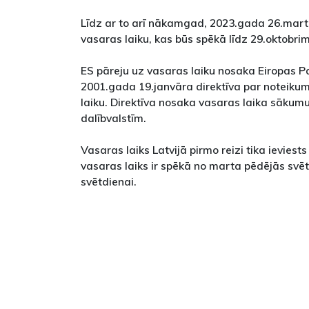
Līdz ar to arī nākamgad, 2023.gada 26.martā
vasaras laiku, kas būs spēkā līdz 29.oktobrim
ES pāreju uz vasaras laiku nosaka Eiropas
2001.gada 19.janvāra direktīva par noteiku
laiku. Direktīva nosaka vasaras laika sākumu
dalībvalstīm.
Vasaras laiks Latvijā pirmo reizi tika ievie
vasaras laiks ir spēkā no marta pēdējās svēt
svētdienai.