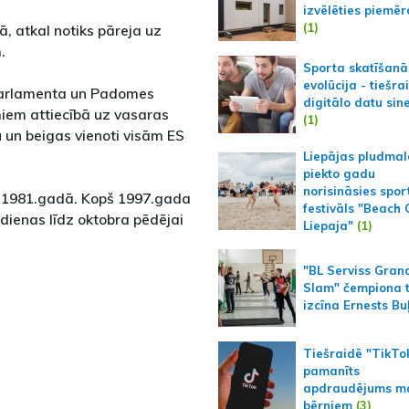
izvēlēties piemēr
(1)
, atkal notiks pāreja uz
.
Sporta skatīšanā
evolūcija - tiešra
 Parlamenta un Padomes
digitālo datu sin
miem attiecībā uz vasaras
(1)
 un beigas vienoti visām ES
Liepājas pludmal
piekto gadu
norisināsies spor
sts 1981.gadā. Kopš 1997.gada
festivāls "Beach
dienas līdz oktobra pēdējai
Liepaja"
(1)
"BL Serviss Gran
Slam" čempiona t
izcīna Ernests Bu
Tiešraidē "TikTo
pamanīts
apdraudējums m
bērniem
(3)