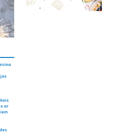
aicina
ijas
skais
es ar
jiem
ādes