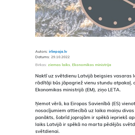
Autors:
irliepaja.lv
Datums:
29.10.2022
Birkas:
ziemas laiks
,
Ekonomikas ministrija
Naktī uz svētdienu Latvijā beigsies vasaras l
rādītāji būs jāpagriež vienu stundu atpakaļ,
Ekonomikas ministrijā (EM), ziņo LETA.
Ņemot vērā, ka Eiropas Savienībā (ES) vieno
nosacījumiem attiecībā uz laika maiņu divas
panākts, šobrīd joprojām ir spēkā iepriekš ap
laiks Latvijā ir spēkā no marta pēdējās svētd
svētdienai.