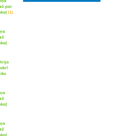
teņa
ež par
akaļ
(1)
eņa
ež
akaļ
trija
obrī
iks
eņa
ež
akaļ
eņa
ež
akaļ