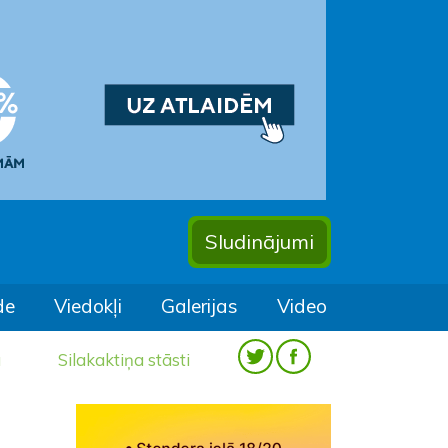
Sludinājumi
de
Viedokļi
Galerijas
Video
a
Silakaktiņa stāsti