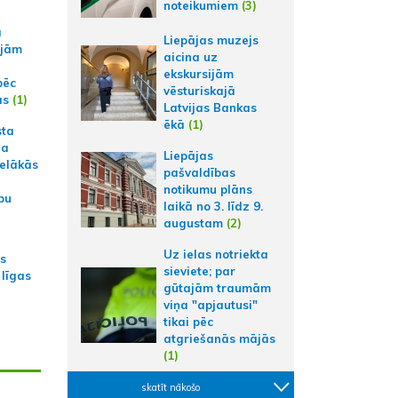
noteikumiem
(3)
a
Liepājas muzejs
ajām
aicina uz
ekskursijām
pēc
vēsturiskajā
ās
(1)
Latvijas Bankas
ēkā
(1)
sta
na
Liepājas
ielākās
pašvaldības
notikumu plāns
bu
laikā no 3. līdz 9.
augustam
(2)
Uz ielas notriekta
as
sieviete; par
 līgas
gūtajām traumām
viņa "apjautusi"
tikai pēc
atgriešanās mājās
(1)
skatīt nākošo