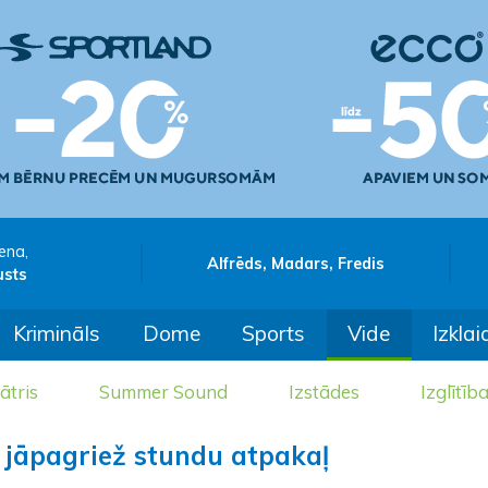
ena,
Alfrēds, Madars, Fredis
usts
Krimināls
Dome
Sports
Vide
Izklai
ātris
Summer Sound
Izstādes
Izglītīb
s jāpagriež stundu atpakaļ