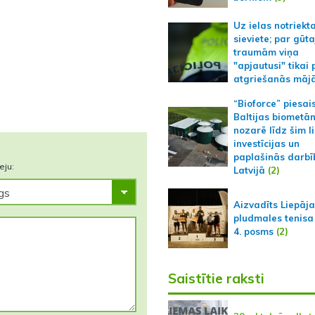
Uz ielas notriekt
sieviete; par gūt
traumām viņa
"apjautusi" tikai 
atgriešanās māj
“Bioforce” piesai
Baltijas biometā
nozarē līdz šim l
investīcijas un
paplašinās darbī
eju:
Latvijā
(2)
Aizvadīts Liepāj
pludmales tenisa
4. posms
(2)
Saistītie raksti