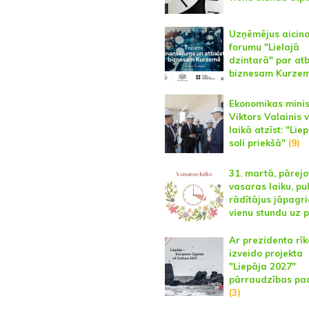
Uzņēmējus aicin
forumu "Lielajā
dzintarā" par atb
biznesam Kurze
Ekonomikas minis
Viktors Valainis v
laikā atzīst: "Liep
soli priekšā"
(9)
31. martā, pārejo
vasaras laiku, pu
rādītājus jāpagri
vienu stundu uz p
Ar prezidenta rī
izveido projekta
"Liepāja 2027"
pārraudzības pa
(3)