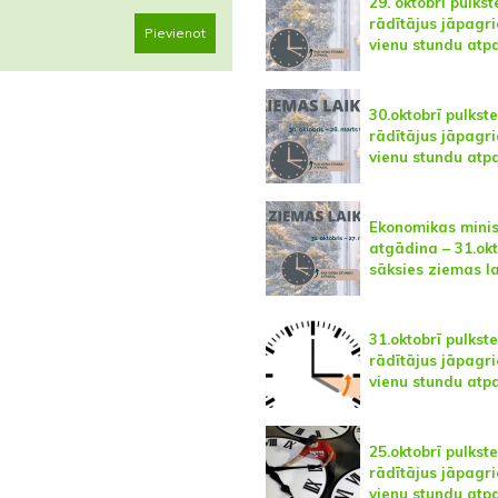
29. oktobrī pulks
rādītājus jāpagri
Pievienot
vienu stundu atp
30.oktobrī pulkst
rādītājus jāpagri
vienu stundu atp
Ekonomikas minis
atgādina – 31.okt
sāksies ziemas la
31.oktobrī pulkst
rādītājus jāpagri
vienu stundu atp
25.oktobrī pulkst
rādītājus jāpagri
vienu stundu atp