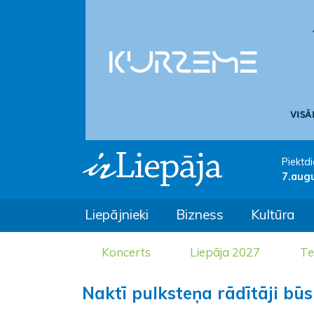
Piektdi
7.aug
Liepājnieki
Bizness
Kultūra
Koncerts
Liepāja 2027
Te
Naktī pulksteņa rādītāji bū