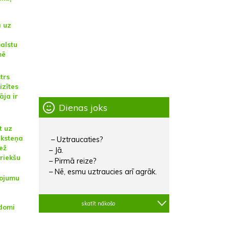
a uz
alstu
mē
trs
izītes
āja ir
Dienas joks
t uz
lksteņa
– Uztraucaties?
ež
– Jā.
riekšu
– Pirmā reize?
– Nē, esmu uztraucies arī agrāk.
kojumu
skatīt nākošo
domi